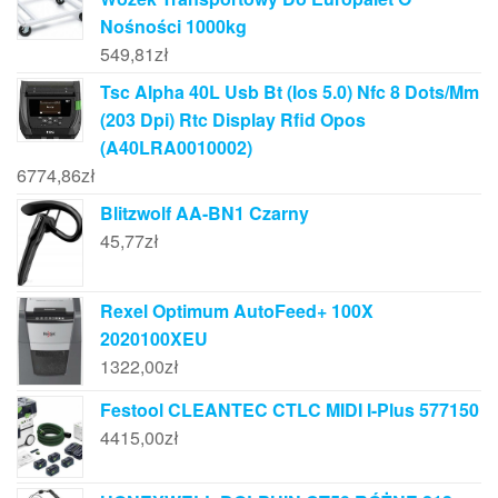
Nośności 1000kg
549,81
zł
Tsc Alpha 40L Usb Bt (Ios 5.0) Nfc 8 Dots/Mm
(203 Dpi) Rtc Display Rfid Opos
(A40LRA0010002)
6774,86
zł
Blitzwolf AA-BN1 Czarny
45,77
zł
Rexel Optimum AutoFeed+ 100X
2020100XEU
1322,00
zł
Festool CLEANTEC CTLC MIDI I-Plus 577150
4415,00
zł