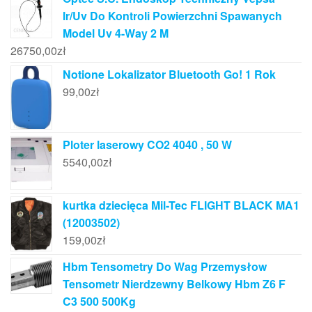
Ir/Uv Do Kontroli Powierzchni Spawanych
Model Uv 4-Way 2 M
26750,00
zł
Notione Lokalizator Bluetooth Go! 1 Rok
99,00
zł
Ploter laserowy CO2 4040 , 50 W
5540,00
zł
kurtka dziecięca Mil-Tec FLIGHT BLACK MA1
(12003502)
159,00
zł
Hbm Tensometry Do Wag Przemysłow
Tensometr Nierdzewny Belkowy Hbm Z6 F
C3 500 500Kg