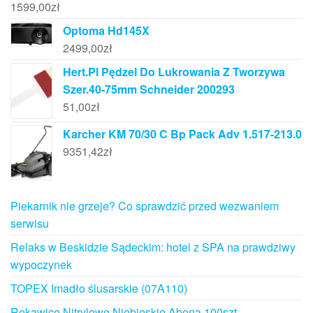
1599,00
zł
Optoma Hd145X
2499,00
zł
Hert.Pl Pędzel Do Lukrowania Z Tworzywa
Szer.40-75mm Schneider 200293
51,00
zł
Karcher KM 70/30 C Bp Pack Adv 1.517-213.0
9351,42
zł
Piekarnik nie grzeje? Co sprawdzić przed wezwaniem
serwisu
Relaks w Beskidzie Sądeckim: hotel z SPA na prawdziwy
wypoczynek
TOPEX Imadło ślusarskie (07A110)
Rękawice Nitrylowe Niebieskie Abena 100szt