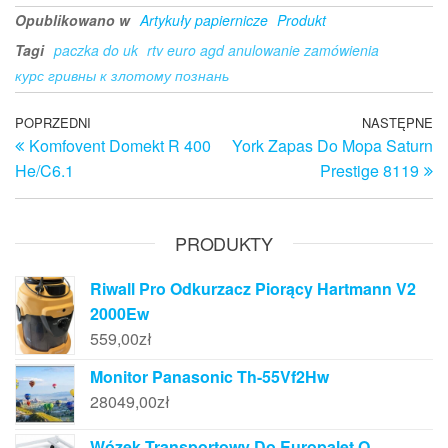
Opublikowano w
Artykuły papiernicze
Produkt
Tagi
paczka do uk
rtv euro agd anulowanie zamówienia
курс гривны к злотому познань
Nawigacja
Poprzedni
POPRZEDNI
NASTĘPNE
N
Komfovent Domekt R 400
York Zapas Do Mopa Saturn
wpis
w
wpisu
He/C6.1
Prestige 8119
PRODUKTY
Riwall Pro Odkurzacz Piorący Hartmann V2
2000Ew
559,00
zł
Monitor Panasonic Th-55Vf2Hw
28049,00
zł
Wózek Transportowy Do Europalet O