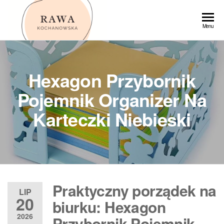
Przejdź
do
Rawa
Menu
treści
Hexagon Przybornik
Pojemnik Organizer Na
Karteczki Niebieski
Praktyczny porządek na
LIP
20
biurku: Hexagon
2026
Przybornik Pojemnik