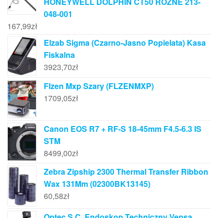
HONEYWELL DOLPHIN CT50 RÓŻNE 213-
048-001
167,99
zł
Elzab Sigma (Czarno-Jasno Popielata) Kasa
Fiskalna
3923,70
zł
Flzen Mxp Szary (FLZENMXP)
1709,05
zł
Canon EOS R7 + RF-S 18-45mm F4.5-6.3 IS
STM
8499,00
zł
Zebra Zipship 2300 Thermal Transfer Ribbon
Wax 131Mm (02300BK13145)
60,58
zł
Optec S.C. Endoskop Techniczny Vepsa