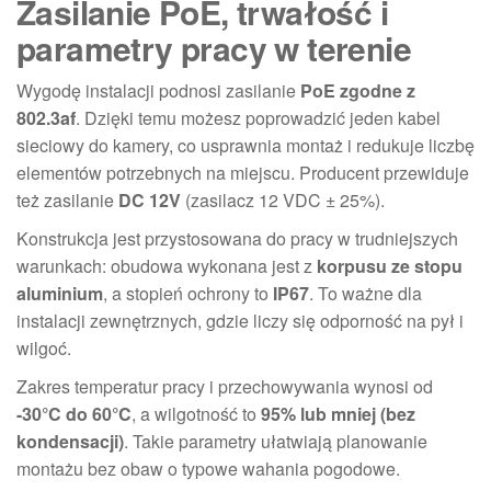
Zasilanie PoE, trwałość i
parametry pracy w terenie
Wygodę instalacji podnosi zasilanie
PoE zgodne z
802.3af
. Dzięki temu możesz poprowadzić jeden kabel
sieciowy do kamery, co usprawnia montaż i redukuje liczbę
elementów potrzebnych na miejscu. Producent przewiduje
też zasilanie
DC 12V
(zasilacz 12 VDC ± 25%).
Konstrukcja jest przystosowana do pracy w trudniejszych
warunkach: obudowa wykonana jest z
korpusu ze stopu
aluminium
, a stopień ochrony to
IP67
. To ważne dla
instalacji zewnętrznych, gdzie liczy się odporność na pył i
wilgoć.
Zakres temperatur pracy i przechowywania wynosi od
-30°C do 60°C
, a wilgotność to
95% lub mniej (bez
kondensacji)
. Takie parametry ułatwiają planowanie
montażu bez obaw o typowe wahania pogodowe.