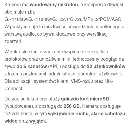
Kamera ma
wbudowany mikrofon
, a kompresja dźwięku
obejmuje m.in.
G.711ulaw/G.711alaw/G.722.1/G.726/MP2L2/PCM/AAC.
W praktyce daje to możliwość prowadzenia monitoringu z
warstwą audio, co bywa kluczowe przy weryfikacji
zdarzeń.
W zakresie sieci urządzenie wspiera szeroką listę
protokołów oraz umożliwia m.in. jednoczesny podgląd na
żywo
do 6 kanałów
(API) i obsługę do
32 użytkowników
z trzema poziomami: administrator, operator i użytkownik.
Dla aplikacji i systemów: klient iVMS-4200 oraz Hik-
Connect.
Do zapisu lokalnego służy
gniazdo kart microSD
(wbudowane), z obsługą do
256 GB
. Kamera obsługuje
też zdarzenia, w tym
wykrywanie ruchu
,
alarm sabotażu
wideo
oraz
wyjątek
.