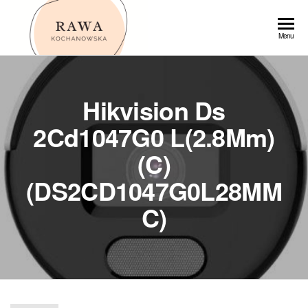
Przejdź
do
Rawa
Menu
treści
Hikvision Ds
2Cd1047G0 L(2.8Mm)
(C)
(DS2CD1047G0L28MM
C)