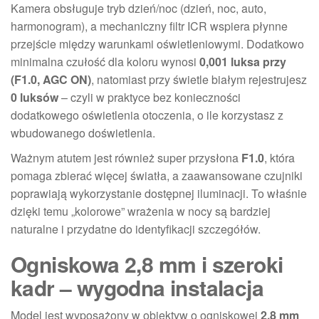
Kamera obsługuje tryb dzień/noc (dzień, noc, auto,
harmonogram), a mechaniczny filtr ICR wspiera płynne
przejście między warunkami oświetleniowymi. Dodatkowo
minimalna czułość dla koloru wynosi
0,001 luksa przy
(F1.0, AGC ON)
, natomiast przy świetle białym rejestrujesz
0 luksów
– czyli w praktyce bez konieczności
dodatkowego oświetlenia otoczenia, o ile korzystasz z
wbudowanego doświetlenia.
Ważnym atutem jest również super przysłona
F1.0
, która
pomaga zbierać więcej światła, a zaawansowane czujniki
poprawiają wykorzystanie dostępnej iluminacji. To właśnie
dzięki temu „kolorowe” wrażenia w nocy są bardziej
naturalne i przydatne do identyfikacji szczegółów.
Ogniskowa 2,8 mm i szeroki
kadr – wygodna instalacja
Model jest wyposażony w obiektyw o ogniskowej
2,8 mm