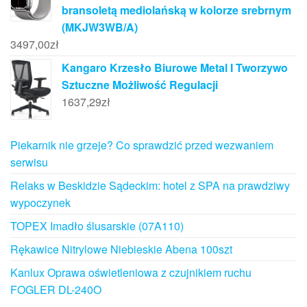
bransoletą mediolańską w kolorze srebrnym
(MKJW3WB/A)
3497,00
zł
Kangaro Krzesło Biurowe Metal I Tworzywo
Sztuczne Możliwość Regulacji
1637,29
zł
Piekarnik nie grzeje? Co sprawdzić przed wezwaniem
serwisu
Relaks w Beskidzie Sądeckim: hotel z SPA na prawdziwy
wypoczynek
TOPEX Imadło ślusarskie (07A110)
Rękawice Nitrylowe Niebieskie Abena 100szt
Kanlux Oprawa oświetleniowa z czujnikiem ruchu
FOGLER DL-240O