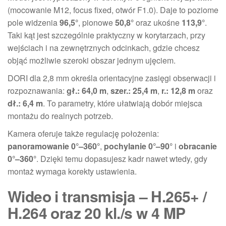
(mocowanie M12, focus fixed, otwór F1.0). Daje to poziome
pole widzenia
96,5°
, pionowe
50,8°
oraz ukośne
113,9°
.
Taki kąt jest szczególnie praktyczny w korytarzach, przy
wejściach i na zewnętrznych odcinkach, gdzie chcesz
objąć możliwie szeroki obszar jednym ujęciem.
DORI dla 2,8 mm określa orientacyjne zasięgi obserwacji i
rozpoznawania:
gł.: 64,0 m
,
szer.: 25,4 m
,
r.: 12,8 m
oraz
dł.: 6,4 m
. To parametry, które ułatwiają dobór miejsca
montażu do realnych potrzeb.
Kamera oferuje także regulację położenia:
panoramowanie 0°–360°
,
pochylanie 0°–90°
i
obracanie
0°–360°
. Dzięki temu dopasujesz kadr nawet wtedy, gdy
montaż wymaga korekty ustawienia.
Wideo i transmisja – H.265+ /
H.264 oraz 20 kl./s w 4 MP