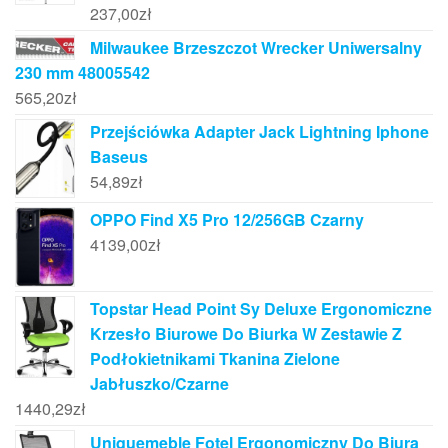
237,00
zł
Milwaukee Brzeszczot Wrecker Uniwersalny
230 mm 48005542
565,20
zł
Przejściówka Adapter Jack Lightning Iphone
Baseus
54,89
zł
OPPO Find X5 Pro 12/256GB Czarny
4139,00
zł
Topstar Head Point Sy Deluxe Ergonomiczne
Krzesło Biurowe Do Biurka W Zestawie Z
Podłokietnikami Tkanina Zielone
Jabłuszko/Czarne
1440,29
zł
Uniquemeble Fotel Ergonomiczny Do Biura