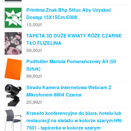
Printima Znak Bhp Stłuc Aby Uzyskać
Dostęp 15X15Cm E008
15,00
zł
TAPETA 3D DUŻE KWIATY RÓŻE CZARNE
TŁO FLIZELINA
59,00
zł
Podfolder Mariola Pomarańczowy A4 (50
Sztuk)
99,00
zł
Strado Kamera Internetowa Webcam Z
Mikrofonem 8804 Czarna
20,99
zł
Krzesło konferencyjne do biura, hotelu lub
restauracji na stelażu w kolorze szarym HN-
7501 - tapicerka w kolorze szarym