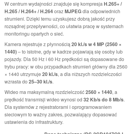
W centrum wydajności znajduje się kompresja
H.265+ /
H.265 / H.264+ / H.264
oraz
MJPEG
dla odpowiednich
strumieni. Dzięki temu uzyskujesz dobrą jakość przy
rozsądnej przepływności, co ułatwia pracę w systemach
monitoringu opartych o sieć.
Kamera rejestruje z płynnością
20 kl./s w 4 MP (2560 ×
1440)
– to istotne, gdy w kadrze pojawiają się osoby lub
pojazdy. Dla 50 Hz i 60 Hz prędkości są dopasowane do
trybu pracy: w obu przypadkach strumień główny dla 2560
× 1440 utrzymuje
20 kl./s
, a dla niższych rozdzielczości
wzrasta do
25–30 kl./s
.
Wideo ma maksymalną rozdzielczość
2560 × 1440
, a
prędkość transmisji wideo wynosi od
32 Kb/s do 8 Mb/s
.
Dla systemów z rejestratorami i oprogramowaniem
sieciowym to ważny zakres, pozwalający dopasować
ustawienia do infrastruktury.