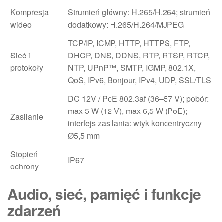
Kompresja
Strumień główny: H.265/H.264; strumień
wideo
dodatkowy: H.265/H.264/MJPEG
TCP/IP, ICMP, HTTP, HTTPS, FTP,
Sieć i
DHCP, DNS, DDNS, RTP, RTSP, RTCP,
protokoły
NTP, UPnP™, SMTP, IGMP, 802.1X,
QoS, IPv6, Bonjour, IPv4, UDP, SSL/TLS
DC 12V / PoE 802.3af (36–57 V); pobór:
max 5 W (12 V), max 6,5 W (PoE);
Zasilanie
interfejs zasilania: wtyk koncentryczny
Ø5,5 mm
Stopień
IP67
ochrony
Audio, sieć, pamięć i funkcje
zdarzeń