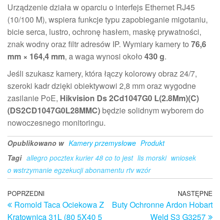
Urządzenie działa w oparciu o interfejs Ethernet RJ45
(10/100 M), wspiera funkcje typu zapobieganie migotaniu,
bicie serca, lustro, ochronę hasłem, maskę prywatności,
znak wodny oraz filtr adresów IP. Wymiary kamery to
76,6
mm × 164,4 mm
, a waga wynosi około
430 g
.
Jeśli szukasz kamery, która łączy kolorowy obraz 24/7,
szeroki kadr dzięki obiektywowi 2,8 mm oraz wygodne
zasilanie PoE,
Hikvision Ds 2Cd1047G0 L(2.8Mm)(C)
(DS2CD1047G0L28MMC)
będzie solidnym wyborem do
nowoczesnego monitoringu.
Opublikowano w
Kamery przemysłowe
Produkt
Tagi
allegro pocztex kurier 48 co to jest
lis morski
wniosek
o wstrzymanie egzekucji abonamentu rtv wzór
Nawigacja
Poprzedni
POPRZEDNI
NASTĘPNE
N
Romold Taca Ociekowa Z
Buty Ochronne Ardon Hobart
wpis
w
wpisu
Kratownicą 31L (80 5X40 5
Weld S3 G3257