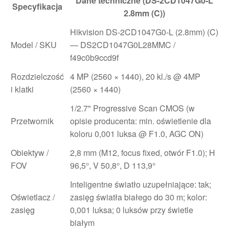
Dane techniczne (DS-2CD1047G0-L
Specyfikacja
2.8mm (C))
Hikvision DS-2CD1047G0-L (2.8mm) (C)
Model / SKU
— DS2CD1047G0L28MMC /
f49c0b9ccd9f
Rozdzielczość
4 MP (2560 × 1440), 20 kl./s @ 4MP
i klatki
(2560 × 1440)
1/2.7" Progressive Scan CMOS (w
Przetwornik
opisie producenta: min. oświetlenie dla
koloru 0,001 luksa @ F1.0, AGC ON)
Obiektyw /
2,8 mm (M12, focus fixed, otwór F1.0); H
FOV
96,5°, V 50,8°, D 113,9°
Inteligentne światło uzupełniające: tak;
Oświetlacz /
zasięg światła białego do 30 m; kolor:
zasięg
0,001 luksa; 0 luksów przy świetle
białym