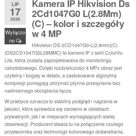
Kamera IP Hikvision Ds
LIP
17
2Cd1047G0 L(2.8Mm)
2026
(C) – kolor i szczegóły
w 4 MP
Wyłączo
no
Hikvision DS-2CD1047G0-L(2.8mm)(C)
(DS2CD1047G0L28MMC) to kamera IP z serii ColorVu
Lite, która została zaprojektowana do monitoringu
całodobowego. Dzięki rozdzielczości 4 MPx obraz jest
czytelny i bogaty w detale, a zastosowane algorytmy
kompresji pomagają utrzymać płynne przesyłanie bez
nadmiernego obciążenia łącza.
W praktyce oznacza to stabilny podgląd i nagrania w
jakości, która sprawdza się zarówno w obiektach
prywatnych, jak i w miejscach wymagających stałej
obserwacji. Producent stawia tu na połączenie czułego
przetwornika oraz technologii kolorowego doświetlania,