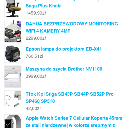
Saga Plus Khaki
1459,99
zł
DAHUA BEZPRZEWODOWY MONITORING
WIFI 4 KAMERY 4MP
2299,00
zł
Epson lampa do projektora EB-X41
760,51
zł
Maszyna do szycia Brother NV1100
3999,00
zł
Tłok Kpl Stiga SB43P SB44P SB52P Pro
SP460 SP510
42,00
zł
Apple Watch Series 7 Cellular Koperta 45mm
ze stali nierdzewnej w kolorze srebrnym z