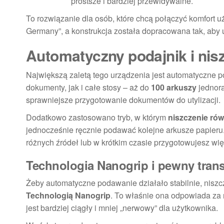
prostsze i bardziej przewidywalne.
To rozwiązanie dla osób, które chcą połączyć komfort 
Germany”, a konstrukcja została dopracowana tak, aby u
Automatyczny podajnik i nis
Największą zaletą tego urządzenia jest automatyczne 
dokumenty, jak i całe stosy – aż do
100 arkuszy
jednora
sprawniejsze przygotowanie dokumentów do utylizacji.
Dodatkowo zastosowano tryb, w którym
niszczenie ró
jednocześnie ręcznie podawać kolejne arkusze papieru
różnych źródeł lub w krótkim czasie przygotowujesz wię
Technologia Nanogrip i pewny trans
Żeby automatyczne podawanie działało stabilnie, niszcz
Technologią Nanogrip
. To właśnie ona odpowiada za 
jest bardziej ciągły i mniej „nerwowy” dla użytkownika.