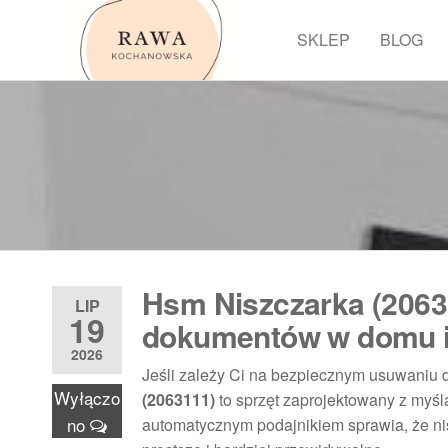
Przejdź
do
SKLEP
BLOG
Rawa
treści
Hsm Niszczarka (2063
LIP
19
dokumentów w domu i
2026
Jeśli zależy Ci na bezpiecznym usuwaniu 
Wyłączo
(2063111)
to sprzęt zaprojektowany z my
no
automatycznym podajnikiem sprawia, że nis