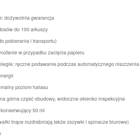
ące: dożywotnia gwarancja
stosów do 100 arkuszy
o pobierania i transportu)
cofanie w przypadku zacięcia papieru
oległe: ręczne podawanie podczas automatycznego niszczenia
nergii
nimalny poziom hałasu
a górna część obudowy, widoczne okienko inspekcyjne
-konserwujący 50 ml
wałki tnące rozdrabniają także zszywki i spinacze biurowe)
y