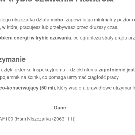
atego niszczarka działa
cicho
, zapewniając minimalny poziom 
 w której pracujesz lub przebywasz przez dłuższy czas.
obiera energii w trybie czuwania
, co ogranicza straty prądu pr
rzymanie
 dzięki okienku inspekcyjnemu – dzięki niemu
zapełnienie jes
 pojemnik na ścinki, co pomaga utrzymać ciągłość pracy.
co-konserwujący (50 ml)
, który wspiera prawidłowe utrzymani
Dane
100 (Hsm Niszczarka (2063111))