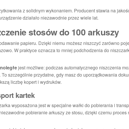
użytkowania z solidnym wykonaniem. Producent stawia na jakoś
rządzenie działało niezawodnie przez wiele lat.
zczenie stosów do 100 arkuszy
podawanie papieru. Dzięki niemu możesz niszczyć zarówno poj
zowo. W praktyce oznacza to mniej podchodzenia do niszczarki
wnoległe
jest możliwe: podczas automatycznego niszczenia mo
. To szczególnie przydatne, gdy masz do uporządkowania doku
kszą liczbę kopert i wydruków.
port kartek
arka wyposażona jest w specjalne wałki do pobierania i transp
niezawodne pobieranie arkuszy ze stosu, dzięki czemu proces 