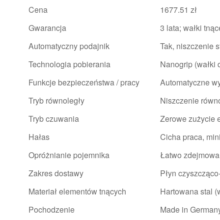
Cena
1677.51 zł
Gwarancja
3 lata; wałki tn
Automatyczny podajnik
Tak, niszczenie 
Technologia pobierania
Nanogrip (wałki d
Funkcje bezpieczeństwa / pracy
Automatyczne wy
Tryb równoległy
Niszczenie równ
Tryb czuwania
Zerowe zużycie e
Hałas
Cicha praca, mi
Opróżnianie pojemnika
Łatwo zdejmowan
Zakres dostawy
Płyn czyszcząco
Materiał elementów tnących
Hartowana stal (
Pochodzenie
Made in German