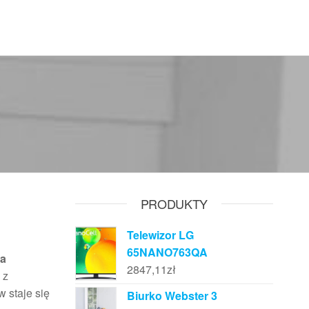
PRODUKTY
Telewizor LG
65NANO763QA
ka
2847,11
zł
 z
 staje się
Biurko Webster 3