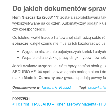
Do jakich dokumentów sprawd
Hsm Niszczarka (2063111)
została zaprojektowana ta
wykorzystywane na co dzień. Automatyczny podajnik us
czy korespondencji.
Co istotne, wałki tnące z hartowanej stali radzą sobie
spinacze
, dzięki czemu nie musisz ich każdorazowo u
Wygodne niszczenie pojedynczych kartek i całych
Wsparcie dla szybkiej pracy dzięki trybowi równ
Jeżeli szukasz urządzenia, które łączy komfort obsłu
SECURIO AF100 spełnia wymagania małego biura i domo
marka
Made in Germany
oraz gwarancje dają pewny fu
Opublikowano w
Niszczarki
Produkt
Tagi
brokerkurie
Nawigacja
Poprzedni
POPRZEDNI
Tb Print TH-383ARO – Toner laserowy Magenta (T
wpis