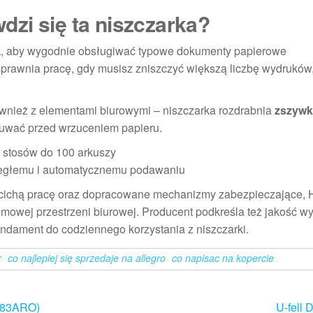
zi się ta niszczarka?
k, aby wygodnie obsługiwać typowe dokumenty papierowe
prawnia pracę, gdy musisz zniszczyć większą liczbę wydruków
 również z elementami biurowymi – niszczarka rozdrabnia
zszywki
suwać przed wrzuceniem papieru.
 stosów do 100 arkuszy
oległemu i automatycznemu podawaniu
gi, cichą pracę oraz dopracowane mechanizmy zabezpieczające,
wej przestrzeni biurowej. Producent podkreśla też jakość wy
ndament do codziennego korzystania z niszczarki.
r
co najlepiej się sprzedaje na allegro
co napisac na kopercie
H383ARO)
U-fell 