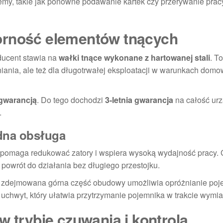
my, takie jak ponowne podawanie kartek czy przerywanie prac
orność elementów tnących
ducent stawia na
wałki tnące wykonane z hartowanej stali
. To
niania, ale też dla długotrwałej eksploatacji w warunkach domo
gwarancją
. Do tego dochodzi
3-letnia gwarancja
na całość urz
.
odna obsługa
 pomaga redukować zatory i wspiera wysoką wydajność pracy. 
 powrót do działania bez długiego przestojku.
wo zdejmowana górna część obudowy umożliwia opróżnianie poj
uchwyt, który ułatwia przytrzymanie pojemnika w trakcie wymia
w trybie czuwania i kontrola