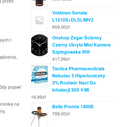
y przez
Veldman Sonata
L1210S+DLSLIMV2
659,00
zł
Onshop Zegar Ścienny
wych i
Czarny Ukryta Mini Kamera
Szpiegowska Wifi
ądzenia,
417,99
zł
Tactica Pharmaceuticals
Nebutac 3 Hipertoniczny
3% Roztwór Nacl Do
Gdy pojawi
Inhalacji 30X 4 Ml
16,99
zł
emnika na
Belle Promix 1800E
ny.
789,00
zł