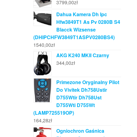
3799,00
zł
Dahua Kamera Dh Ipc
Hfw3849T1 As Pv 0280B S4
Blacck Wizsense
(DHIPCHFW3849T1ASPV0280BS4)
1540,00
zł
AKG K240 MKII Czarny
344,00
zł
Primezone Oryginalny Pilot
Do Vivitek Dh758Ustir
D755Wtir Dh758Ust
D755Wti D755Wt
(LAMP725519OP)
164,28
zł
Ogniochron Gaśnica