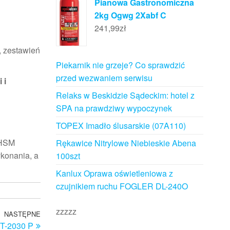
Pianowa Gastronomiczna
2kg Ogwg 2Xabf C
241,99
zł
, zestawień
Piekarnik nie grzeje? Co sprawdzić
przed wezwaniem serwisu
 i
Relaks w Beskidzie Sądeckim: hotel z
SPA na prawdziwy wypoczynek
TOPEX Imadło ślusarskie (07A110)
 HSM
Rękawice Nitrylowe Niebieskie Abena
konania, a
100szt
Kanlux Oprawa oświetleniowa z
czujnikiem ruchu FOGLER DL-240O
zzzzz
NASTĘPNE
Następny
DT-2030 P
wpis