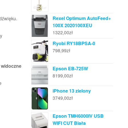
Rexel Optimum AutoFeed+
dźwięku.
100X 2020100XEU
1322,00
zł
zy
Ryobi RY18BPSA-0
798,99
zł
t widoczne
Epson EB-725W
8199,00
zł
e
iPhone 13 zielony
3749,00
zł
Epson TMH6000IV USB
WIFI CUT Biała