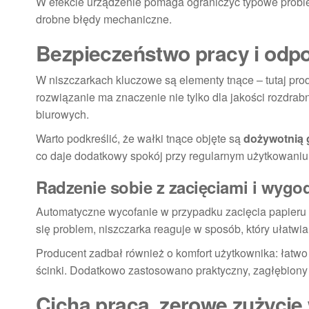
W efekcie urządzenie pomaga ograniczyć typowe proble
drobne błędy mechaniczne.
Bezpieczeństwo pracy i odp
W niszczarkach kluczowe są elementy tnące – tutaj pro
rozwiązanie ma znaczenie nie tylko dla jakości rozdrab
biurowych.
Warto podkreślić, że wałki tnące objęte są
dożywotnią 
co daje dodatkowy spokój przy regularnym użytkowaniu
Radzenie sobie z zacięciami i wyg
Automatyczne wycofanie w przypadku zacięcia papieru
się problem, niszczarka reaguje w sposób, który ułatwia
Producent zadbał również o komfort użytkownika: łat
ścinki. Dodatkowo zastosowano praktyczny, zagłębiony 
Cicha praca, zerowe zużycie 