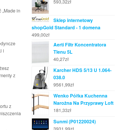
593,32
zł
ć „Made in
Sklep internetowy
shopGold Standard - 1 domena
499,00
zł
edyncze
Aerti Filtr Koncentratora
 i
Tlenu 5L
40,27
zł
żesz
Karcher HDS 5/13 U 1.064-
menty z
038.0
9561,99
zł
Wenko Półka Kuchenna
Narożna Na Przyprawy Loft
ortu z
181,33
zł
niszczenia
Sunmi (P01220024)
3931,99
zł