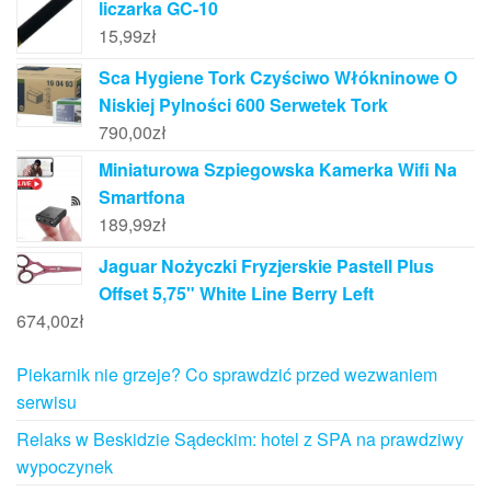
liczarka GC-10
15,99
zł
Sca Hygiene Tork Czyściwo Włókninowe O
Niskiej Pylności 600 Serwetek Tork
790,00
zł
Miniaturowa Szpiegowska Kamerka Wifi Na
Smartfona
189,99
zł
Jaguar Nożyczki Fryzjerskie Pastell Plus
Offset 5,75" White Line Berry Left
674,00
zł
Piekarnik nie grzeje? Co sprawdzić przed wezwaniem
serwisu
Relaks w Beskidzie Sądeckim: hotel z SPA na prawdziwy
wypoczynek