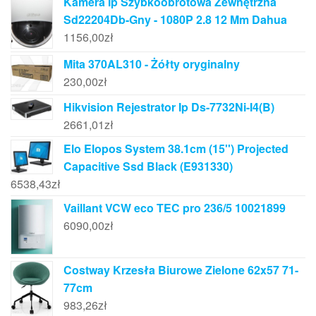
Kamera Ip Szybkoobrotowa Zewnętrzna
Sd22204Db-Gny - 1080P 2.8 12 Mm Dahua
1156,00
zł
Mita 370AL310 - Żółty oryginalny
230,00
zł
Hikvision Rejestrator Ip Ds-7732Ni-I4(B)
2661,01
zł
Elo Elopos System 38.1cm (15'') Projected
Capacitive Ssd Black (E931330)
6538,43
zł
Vaillant VCW eco TEC pro 236/5 10021899
6090,00
zł
Costway Krzesła Biurowe Zielone 62x57 71-
77cm
983,26
zł