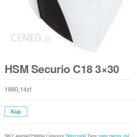
HSM Securio C18 3×30
1880,14
zł
Kup
SKU:
4ee94d75669e
Category:
Niszczarki
Tags:
gate zwroty
,
gsl