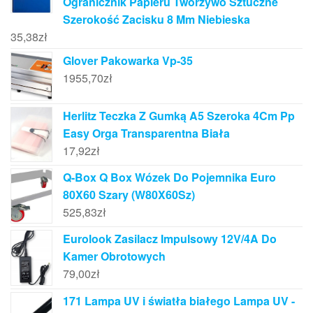
Ogranicznik Papieru Tworzywo Sztuczne
Szerokość Zacisku 8 Mm Niebieska
35,38
zł
Glover Pakowarka Vp-35
1955,70
zł
Herlitz Teczka Z Gumką A5 Szeroka 4Cm Pp
Easy Orga Transparentna Biała
17,92
zł
Q-Box Q Box Wózek Do Pojemnika Euro
80X60 Szary (W80X60Sz)
525,83
zł
Eurolook Zasilacz Impulsowy 12V/4A Do
Kamer Obrotowych
79,00
zł
171 Lampa UV i światła białego Lampa UV -