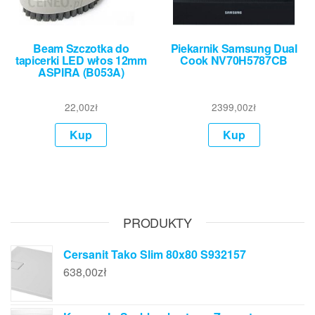
Beam Szczotka do
Piekarnik Samsung Dual
tapicerki LED włos 12mm
Cook NV70H5787CB
ASPIRA (B053A)
22,00
zł
2399,00
zł
Kup
Kup
PRODUKTY
Cersanit Tako Slim 80x80 S932157
638,00
zł