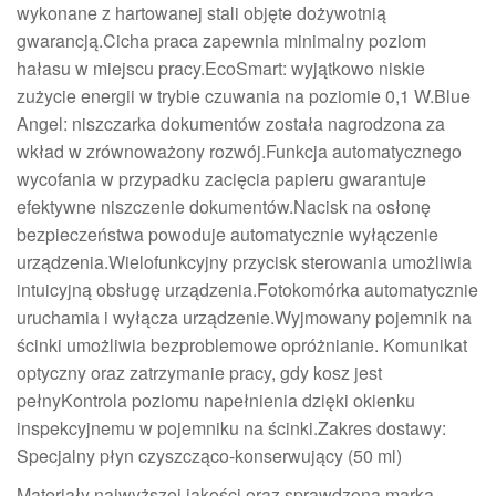
wykonane z hartowanej stali objęte dożywotnią
gwarancją.Cicha praca zapewnia minimalny poziom
hałasu w miejscu pracy.EcoSmart: wyjątkowo niskie
zużycie energii w trybie czuwania na poziomie 0,1 W.Blue
Angel: niszczarka dokumentów została nagrodzona za
wkład w zrównoważony rozwój.Funkcja automatycznego
wycofania w przypadku zacięcia papieru gwarantuje
efektywne niszczenie dokumentów.Nacisk na osłonę
bezpieczeństwa powoduje automatycznie wyłączenie
urządzenia.Wielofunkcyjny przycisk sterowania umożliwia
intuicyjną obsługę urządzenia.Fotokomórka automatycznie
uruchamia i wyłącza urządzenie.Wyjmowany pojemnik na
ścinki umożliwia bezproblemowe opróżnianie. Komunikat
optyczny oraz zatrzymanie pracy, gdy kosz jest
pełnyKontrola poziomu napełnienia dzięki okienku
inspekcyjnemu w pojemniku na ścinki.Zakres dostawy:
Specjalny płyn czyszcząco-konserwujący (50 ml)
Materiały najwyższej jakości oraz sprawdzona marka