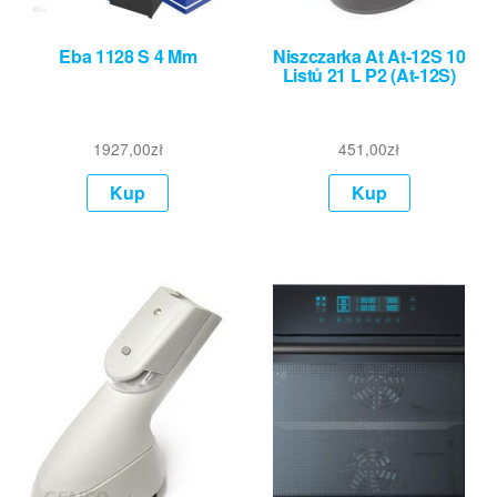
Eba 1128 S 4 Mm
Niszczarka At At-12S 10
Listů 21 L P2 (At-12S)
1927,00
zł
451,00
zł
Kup
Kup