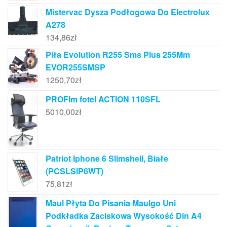
Mistervac Dysza Podłogowa Do Electrolux
A278
134,86
zł
Piła Evolution R255 Sms Plus 255Mm
EVOR255SMSP
1250,70
zł
PROFIm fotel ACTION 110SFL
5010,00
zł
Patriot Iphone 6 Slimshell, Białe
(PCSLSIP6WT)
75,81
zł
Maul Płyta Do Pisania Maulgo Uni
Podkładka Zaciskowa Wysokość Din A4