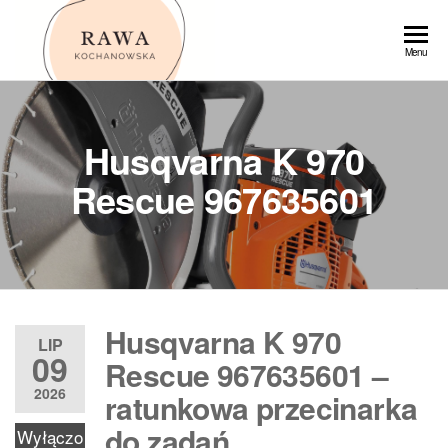
Przejdź
do
Rawa
Menu
treści
Husqvarna K 970
Rescue 967635601
Husqvarna K 970
LIP
09
Rescue 967635601 –
2026
ratunkowa przecinarka
do zadań
Wyłączo