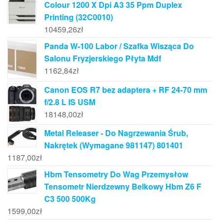
Colour 1200 X Dpi A3 35 Ppm Duplex
Printing (32C0010)
10459,26
zł
Panda W-100 Labor / Szafka Wisząca Do
Salonu Fryzjerskiego Płyta Mdf
1162,84
zł
Canon EOS R7 bez adaptera + RF 24-70 mm
f/2.8 L IS USM
18148,00
zł
Metal Releaser - Do Nagrzewania Śrub,
Nakrętek (Wymagane 981147) 801401
1187,00
zł
Hbm Tensometry Do Wag Przemysłow
Tensometr Nierdzewny Belkowy Hbm Z6 F
C3 500 500Kg
1599,00
zł