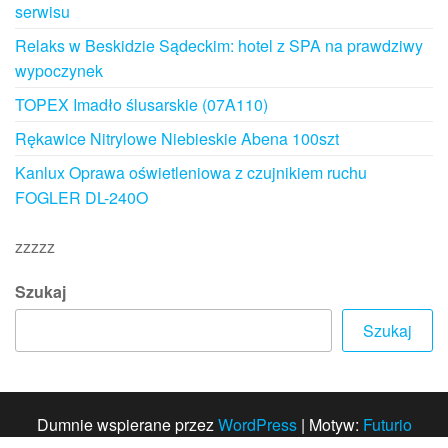
serwisu
Relaks w Beskidzie Sądeckim: hotel z SPA na prawdziwy
wypoczynek
TOPEX Imadło ślusarskie (07A110)
Rękawice Nitrylowe Niebieskie Abena 100szt
Kanlux Oprawa oświetleniowa z czujnikiem ruchu
FOGLER DL-240O
zzzzz
Szukaj
Szukaj
Dumnie wspierane przez
WordPress
|
Motyw:
Futurio