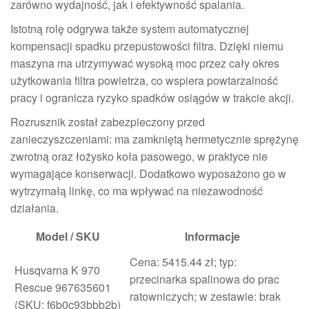
zarówno wydajność, jak i efektywność spalania.
Istotną rolę odgrywa także system automatycznej
kompensacji spadku przepustowości filtra. Dzięki niemu
maszyna ma utrzymywać wysoką moc przez cały okres
użytkowania filtra powietrza, co wspiera powtarzalność
pracy i ogranicza ryzyko spadków osiągów w trakcie akcji.
Rozrusznik został zabezpieczony przed
zanieczyszczeniami: ma zamkniętą hermetycznie sprężynę
zwrotną oraz łożysko koła pasowego, w praktyce nie
wymagające konserwacji. Dodatkowo wyposażono go w
wytrzymałą linkę, co ma wpływać na niezawodność
działania.
Model / SKU
Informacje
Cena: 5415.44 zł; typ:
Husqvarna K 970
przecinarka spalinowa do prac
Rescue 967635601
ratowniczych; w zestawie: brak
(SKU: f6b0c93bbb2b)