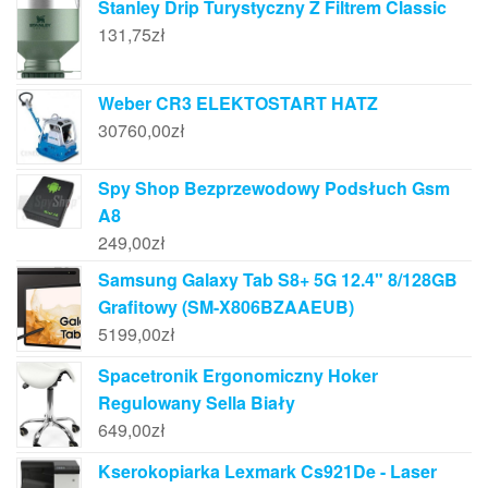
Stanley Drip Turystyczny Z Filtrem Classic
131,75
zł
Weber CR3 ELEKTOSTART HATZ
30760,00
zł
Spy Shop Bezprzewodowy Podsłuch Gsm
A8
249,00
zł
Samsung Galaxy Tab S8+ 5G 12.4" 8/128GB
Grafitowy (SM-X806BZAAEUB)
5199,00
zł
Spacetronik Ergonomiczny Hoker
Regulowany Sella Biały
649,00
zł
Kserokopiarka Lexmark Cs921De - Laser