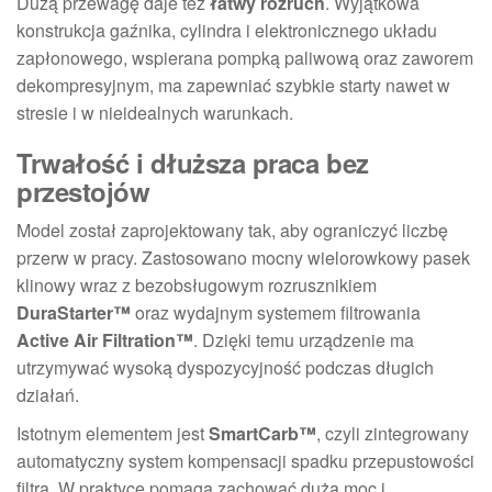
Dużą przewagę daje też
łatwy rozruch
. Wyjątkowa
konstrukcja gaźnika, cylindra i elektronicznego układu
zapłonowego, wspierana pompką paliwową oraz zaworem
dekompresyjnym, ma zapewniać szybkie starty nawet w
stresie i w nieidealnych warunkach.
Trwałość i dłuższa praca bez
przestojów
Model został zaprojektowany tak, aby ograniczyć liczbę
przerw w pracy. Zastosowano mocny wielorowkowy pasek
klinowy wraz z bezobsługowym rozrusznikiem
DuraStarter™
oraz wydajnym systemem filtrowania
Active Air Filtration™
. Dzięki temu urządzenie ma
utrzymywać wysoką dyspozycyjność podczas długich
działań.
Istotnym elementem jest
SmartCarb™
, czyli zintegrowany
automatyczny system kompensacji spadku przepustowości
filtra. W praktyce pomaga zachować dużą moc i