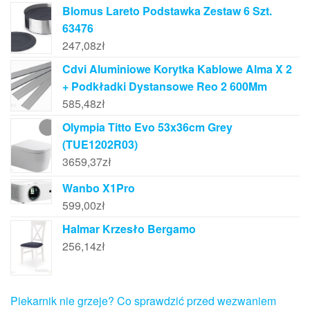
Blomus Lareto Podstawka Zestaw 6 Szt.
63476
247,08
zł
Cdvi Aluminiowe Korytka Kablowe Alma X 2
+ Podkładki Dystansowe Reo 2 600Mm
585,48
zł
Olympia Titto Evo 53x36cm Grey
(TUE1202R03)
3659,37
zł
Wanbo X1Pro
599,00
zł
Halmar Krzesło Bergamo
256,14
zł
Piekarnik nie grzeje? Co sprawdzić przed wezwaniem