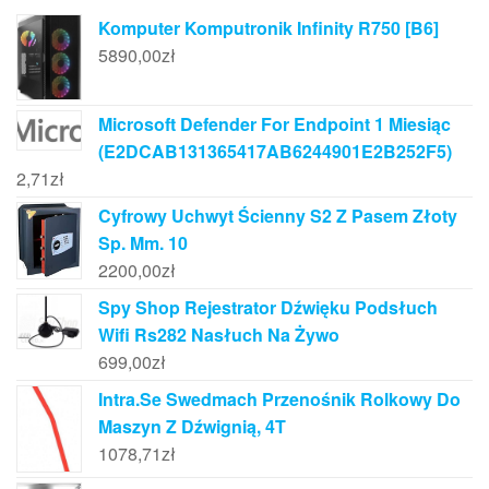
Komputer Komputronik Infinity R750 [B6]
5890,00
zł
Microsoft Defender For Endpoint 1 Miesiąc
(E2DCAB131365417AB6244901E2B252F5)
2,71
zł
Cyfrowy Uchwyt Ścienny S2 Z Pasem Złoty
Sp. Mm. 10
2200,00
zł
Spy Shop Rejestrator Dźwięku Podsłuch
Wifi Rs282 Nasłuch Na Żywo
699,00
zł
Intra.Se Swedmach Przenośnik Rolkowy Do
Maszyn Z Dźwignią, 4T
1078,71
zł