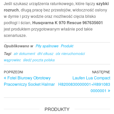
Jeśli szukasz urządzenia ratunkowego, które łączy
szybki
rozruch
, długą pracę bez przestojów, widoczność osłony
w dymie i przy wodzie oraz możliwość cięcia blisko
podłogi i ścian,
Husqvarna K 970 Rescue 967635601
jest produktem przygotowanym właśnie pod takie
scenariusze.
Opublikowano w
Piły spalinowe
Produkt
Tagi
atr dokument
dhl olkusz
olx nieruchomości
wągrowiec
śledź poczta polska
Nawigacja
Poprzedni
POPRZEDNI
NASTĘPNE
N
Fotel Biurowy Obrotowy
Laufen Lua Compact
wpis
w
wpisu
Pracowniczy Socket Halmar
H8200830000001+H891083
0000001
PRODUKTY