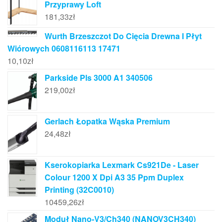
Przyprawy Loft
181,33
zł
Wurth Brzeszczot Do Cięcia Drewna I Płyt
Wiórowych 0608116113 17471
10,10
zł
Parkside Pls 3000 A1 340506
219,00
zł
Gerlach Łopatka Wąska Premium
24,48
zł
Kserokopiarka Lexmark Cs921De - Laser
Colour 1200 X Dpi A3 35 Ppm Duplex
Printing (32C0010)
10459,26
zł
Moduł Nano-V3/Ch340 (NANOV3CH340)