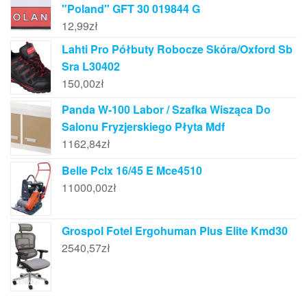
"Poland" GFT 30 019844 G
12,99
zł
Lahti Pro Półbuty Robocze Skóra/Oxford Sb
Sra L30402
150,00
zł
Panda W-100 Labor / Szafka Wisząca Do
Salonu Fryzjerskiego Płyta Mdf
1162,84
zł
Belle Pclx 16/45 E Mce4510
11000,00
zł
Grospol Fotel Ergohuman Plus Elite Kmd30
2540,57
zł