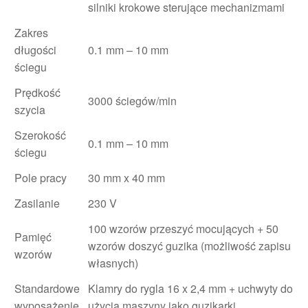
silniki krokowe sterujące mechanizmami
Zakres
długości
0.1 mm – 10 mm
ściegu
Prędkość
3000 ściegów/min
szycia
Szerokość
0.1 mm – 10 mm
ściegu
Pole pracy
30 mm x 40 mm
Zasilanie
230 V
100 wzorów przeszyć mocujących + 50
Pamięć
wzorów doszyć guzika (możliwość zapisu
wzorów
własnych)
Standardowe
Klamry do rygla 16 x 2,4 mm + uchwyty do
wyposażenie
użycia maszyny jako guzikarki