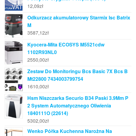
12,09
zł
Odkurzacz akumulatorowy Starmix Isc Batrix
M
3587,12
zł
Kyocera-Mita ECOSYS M5521cdw
1102R93NL0
2550,00
zł
Zestaw Do Monitoringu Bcs Basic 7X Bcs B
Mt22800 7434003799754
1610,00
zł
Hsm Niszczarka Securio B34 Paski 3.9Mm P
2 System Automatycznego Oliwienia
1840111O (22614)
5302,00
zł
Wenko Półka Kuchenna Narożna Na