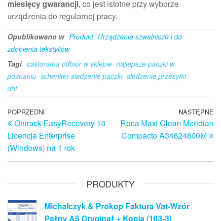
miesięcy gwarancji
, co jest istotne przy wyborze
urządzenia do regularnej pracy.
Opublikowano w
Produkt
Urządzenia szwalnicze i do
zdobienia tekstyliów
Tagi
castorama odbiór w sklepie
najlepsze paczki w
poznaniu
schenker śledzenie paczki
sledzenie przesyłki
dhl
Nawigacja
Poprzedni
POPRZEDNI
NASTĘPNE
N
Ontrack EasyRecovery 10
Roca Maxi Clean Meridian
wpis
w
wpisu
Licencja Enterprise
Compacto A34624800M
(Windows) na 1 rok
PRODUKTY
Michalczyk & Prokop Faktura Vat-Wzór
Pełny A5 Oryginał + Kopia (103-3)