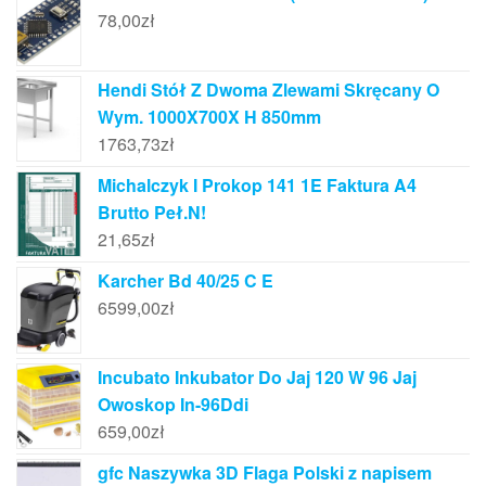
78,00
zł
Hendi Stół Z Dwoma Zlewami Skręcany O
Wym. 1000X700X H 850mm
1763,73
zł
Michalczyk I Prokop 141 1E Faktura A4
Brutto Peł.N!
21,65
zł
Karcher Bd 40/25 C E
6599,00
zł
Incubato Inkubator Do Jaj 120 W 96 Jaj
Owoskop In-96Ddi
659,00
zł
gfc Naszywka 3D Flaga Polski z napisem