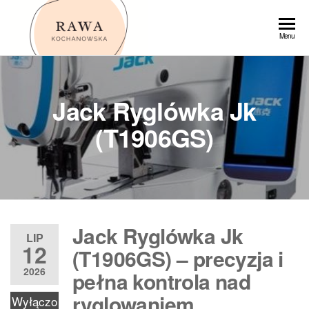
Przejdź
do
Rawa
Menu
treści
Jack Ryglówka Jk
(T1906GS)
Jack Ryglówka Jk
LIP
12
(T1906GS) – precyzja i
2026
pełna kontrola nad
ryglowaniem
Wyłączo