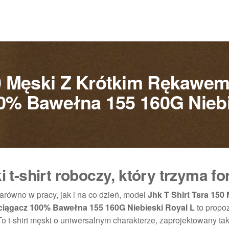
50 Męski Z Krótkim Rękaw
0% Bawełna 155 160G Niebi
t-shirt roboczy, który trzyma f
zarówno w pracy, jak i na co dzień, model
Jhk T Shirt Tsra 150 
ągacz 100% Bawełna 155 160G Niebieski Royal L
to propo
To t-shirt męski o uniwersalnym charakterze, zaprojektowany tak