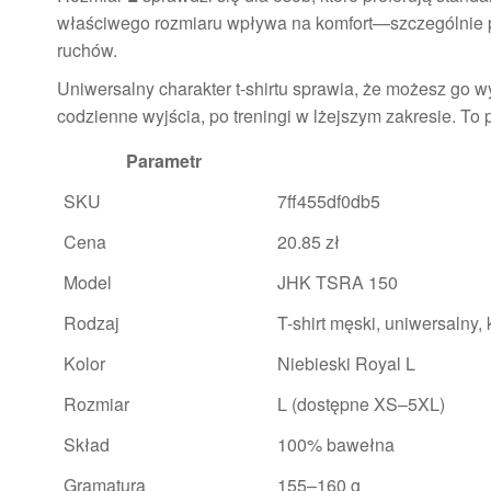
właściwego rozmiaru wpływa na komfort—szczególnie p
ruchów.
Uniwersalny charakter t-shirtu sprawia, że możesz go w
codzienne wyjścia, po treningi w lżejszym zakresie. To 
Parametr
SKU
7ff455df0db5
Cena
20.85 zł
Model
JHK TSRA 150
Rodzaj
T-shirt męski, uniwersalny, 
Kolor
Niebieski Royal L
Rozmiar
L (dostępne XS–5XL)
Skład
100% bawełna
Gramatura
155–160 g