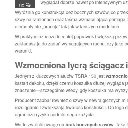
wyglądał dobrze nawet po intensywnym uż
no
Wyróżnia go konstrukcja bez bocznych szwów, co prze
szwy na ramionach oraz taśma wzmacniająca pomagają ut
elementy nie „pracują” tak jak w tańszych modelach.
W praktyce oznacza to mniej poprawek i większą przew
zakładasz ją do zadań wymagających ruchu, czy jako po
warunki.
Wzmocniona lycrą ściągacz 
Jednym z kluczowych atutów TSRA 150 jest
wzmocnion
kształt dekoltu, dzięki czemu koszulka dłużej wygląda 
znaczenie—szczególnie wtedy, gdy koszulka ma wytrzym
Producent zadbał również o szwy w newralgicznych mi
rozciąganie i zwiększają trwałość konstrukcji. Do tego
ogranicza ryzyko nadmiernego zużycia.
Warto zwrócić uwagę na
brak bocznych szwów
. Taka 