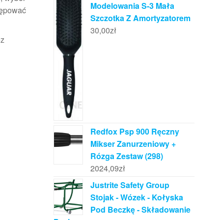
Modelowania S-3 Mała
rępować
Szczotka Z Amortyzatorem
30,00
zł
ez
Redfox Psp 900 Ręczny
Mikser Zanurzeniowy +
Rózga Zestaw (298)
2024,09
zł
Justrite Safety Group
Stojak - Wózek - Kołyska
Pod Beczkę - Składowanie