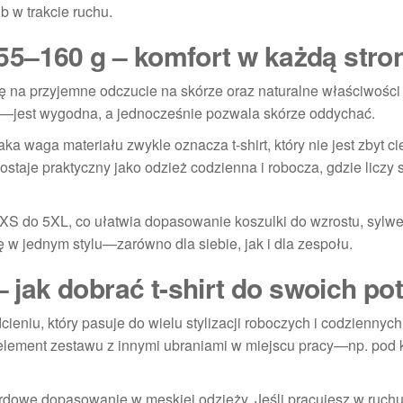
b w trakcie ruchu.
55–160 g – komfort w każdą stro
ię na przyjemne odczucie na skórze oraz naturalne właściwości 
jest wygodna, a jednocześnie pozwala skórze oddychać.
Taka waga materiału zwykle oznacza t-shirt, który nie jest zbyt ci
staje praktyczny jako odzież codzienna i robocza, gdzie liczy 
XS do 5XL, co ułatwia dopasowanie koszulki do wzrostu, sylwet
ę w jednym stylu—zarówno dla siebie, jak i dla zespołu.
– jak dobrać t-shirt do swoich po
dcieniu, który pasuje do wielu stylizacji roboczych i codziennych
 element zestawu z innymi ubraniami w miejscu pracy—np. pod k
dardowe dopasowanie w męskiej odzieży. Jeśli pracujesz w ruch