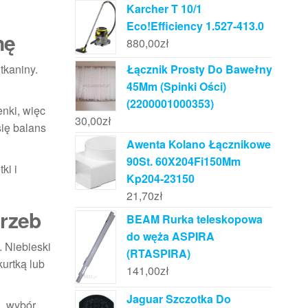
Karcher T 10/1
Eco!Efficiency 1.527-413.0
nę
880,00
zł
Łącznik Prosty Do Bawełny
tkaniny.
45Mm (Spinki Ości)
(2200001000353)
enki, więc
30,00
zł
się balans
Awenta Kolano Łącznikowe
90St. 60X204Fi150Mm
ki i
Kp204-23150
21,70
zł
trzeb
BEAM Rurka teleskopowa
do węża ASPIRA
. Niebieski
(RTASPIRA)
urtką lub
141,00
zł
Jaguar Szczotka Do
u, wybór