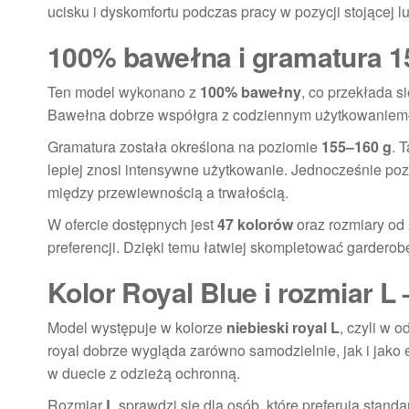
ucisku i dyskomfortu podczas pracy w pozycji stojącej lu
100% bawełna i gramatura 1
Ten model wykonano z
100% bawełny
, co przekłada s
Bawełna dobrze współgra z codziennym użytkowaniem—
Gramatura została określona na poziomie
155–160 g
. 
lepiej znosi intensywne użytkowanie. Jednocześnie pozo
między przewiewnością a trwałością.
W ofercie dostępnych jest
47 kolorów
oraz rozmiary od 
preferencji. Dzięki temu łatwiej skompletować garderob
Kolor Royal Blue i rozmiar L 
Model występuje w kolorze
niebieski royal L
, czyli w o
royal dobrze wygląda zarówno samodzielnie, jak i jako
w duecie z odzieżą ochronną.
Rozmiar
L
sprawdzi się dla osób, które preferują stan