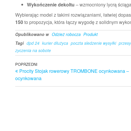
Wykończenie dekoltu
– wzmocniony lycrą ściąga
Wybierając model z takimi rozwiązaniami, łatwiej dopas
150
to propozycja, która łączy wygodę z solidnym wyk
Opublikowano w
Odzież robocza
Produkt
Tagi
dpd 24
kurier dłużyca
poczta sledzenie wysyłki
przesy
zyczenia na sobote
Nawigacja
Poprzedni
POPRZEDNI
Procity Stojak rowerowy TROMBONE ocynkowana –
wpis
wpisu
ocynkowana