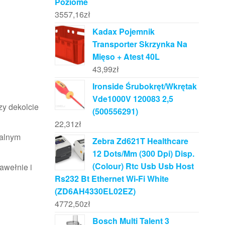
Poziome
3557,16
zł
Kadax Pojemnik
Transporter Skrzynka Na
Mięso + Atest 40L
43,99
zł
Ironside Śrubokręt/Wkrętak
Vde1000V 120083 2,5
zy dekolcie
(500556291)
22,31
zł
ealnym
Zebra Zd621T Healthcare
12 Dots/Mm (300 Dpi) Disp.
(Colour) Rtc Usb Usb Host
awełnie i
Rs232 Bt Ethernet Wi-Fi White
(ZD6AH4330EL02EZ)
4772,50
zł
Bosch Multi Talent 3