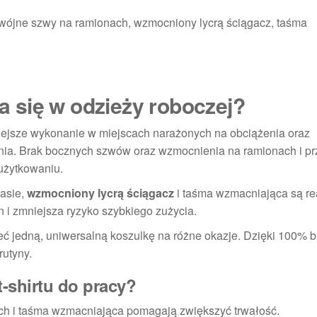
ójne szwy na ramionach, wzmocniony lycrą ściągacz, taśma
 się w odzieży roboczej?
niejsze wykonanie w miejscach narażonych na obciążenia oraz
zenia. Brak bocznych szwów oraz wzmocnienia na ramionach i pr
 użytkowaniu.
zasie,
wzmocniony lycrą ściągacz
i taśma wzmacniająca są r
 i zmniejsza ryzyko szybkiego zużycia.
eć jedną, uniwersalną koszulkę na różne okazje. Dzięki 100% b
rutyny.
-shirtu do pracy?
h i taśma wzmacniająca pomagają zwiększyć trwałość.