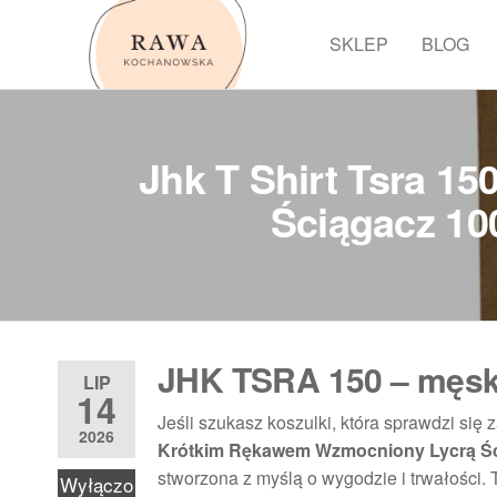
Przejdź
do
SKLEP
BLOG
Rawa
treści
Jhk T Shirt Tsra 1
Ściągacz 10
JHK TSRA 150 – męski 
LIP
14
Jeśli szukasz koszulki, która sprawdzi się 
2026
Krótkim Rękawem Wzmocniony Lycrą Ści
stworzona z myślą o wygodzie i trwałości. 
Wyłączo