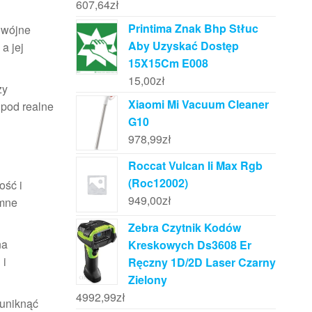
607,64
zł
Printima Znak Bhp Stłuc
dwójne
Aby Uzyskać Dostęp
a jej
15X15Cm E008
15,00
zł
zy
Xiaomi Mi Vacuum Cleaner
 pod realne
G10
978,99
zł
Roccat Vulcan Ii Max Rgb
(Roc12002)
ość i
949,00
zł
omne
Zebra Czytnik Kodów
na
Kreskowych Ds3608 Er
 i
Ręczny 1D/2D Laser Czarny
Zielony
4992,99
zł
 uniknąć