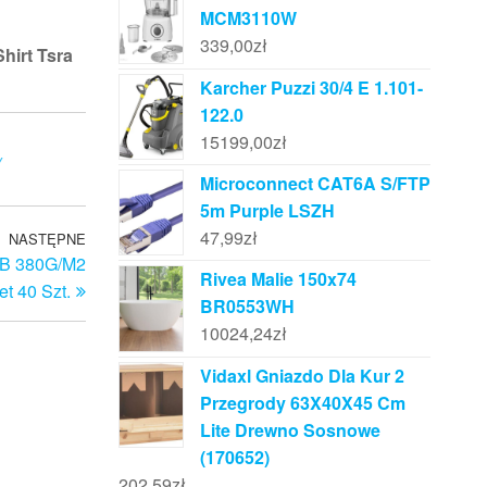
MCM3110W
339,00
zł
Shirt Tsra
Karcher Puzzi 30/4 E 1.101-
122.0
15199,00
zł
y
Microconnect CAT6A S/FTP
5m Purple LSZH
47,99
zł
NASTĘPNE
Następny
 B 380G/M2
wpis
Rivea Malie 150x74
t 40 Szt.
BR0553WH
10024,24
zł
Vidaxl Gniazdo Dla Kur 2
Przegrody 63X40X45 Cm
Lite Drewno Sosnowe
(170652)
202,59
zł