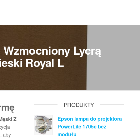
em Wzmocniony Lycrą
eski Royal L
ormę
PRODUKTY
Epson lampa do projektora
Męski Z
PowerLite 1705c bez
zycja
modułu
, aby