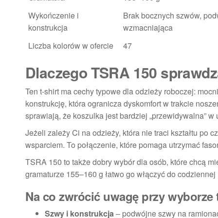
Wykończenie i
Brak bocznych szwów, podw
konstrukcja
wzmacniająca
Liczba kolorów w ofercie
47
Dlaczego TSRA 150 sprawdza
Ten t-shirt ma cechy typowe dla odzieży roboczej: moc
konstrukcję, która ogranicza dyskomfort w trakcie nos
sprawiają, że koszulka jest bardziej „przewidywalna” w
Jeżeli zależy Ci na odzieży, która nie traci kształtu po c
wsparciem. To połączenie, które pomaga utrzymać fason
TSRA 150 to także dobry wybór dla osób, które chcą mi
gramaturze 155–160 g łatwo go włączyć do codziennej 
Na co zwrócić uwagę przy wyborze t
Szwy i konstrukcja
– podwójne szwy na ramionac