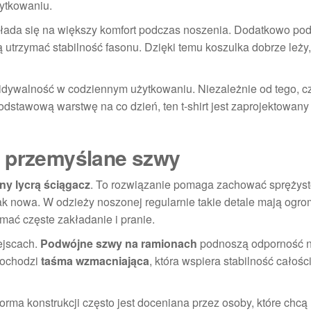
ytkowaniu.
kłada się na większy komfort podczas noszenia. Dodatkowo po
rzymać stabilność fasonu. Dzięki temu koszulka dobrze leży, 
idywalność w codziennym użytkowaniu. Niezależnie od tego, c
dstawową warstwę na co dzień, ten t-shirt jest zaprojektowany
i przemyślane szwy
y lycrą ściągacz
. To rozwiązanie pomaga zachować sprężyst
jak nowa. W odzieży noszonej regularnie takie detale mają ogr
ać częste zakładanie i pranie.
ejscach.
Podwójne szwy na ramionach
podnoszą odporność 
 dochodzi
taśma wzmacniająca
, która wspiera stabilność całości
forma konstrukcji często jest doceniana przez osoby, które chcą