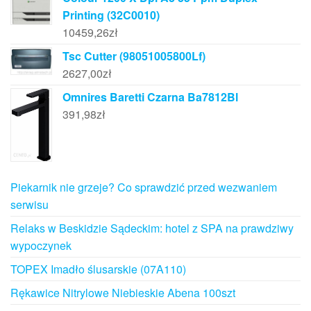
Printing (32C0010)
10459,26
zł
Tsc Cutter (98051005800Lf)
2627,00
zł
Omnires Baretti Czarna Ba7812Bl
391,98
zł
Piekarnik nie grzeje? Co sprawdzić przed wezwaniem
serwisu
Relaks w Beskidzie Sądeckim: hotel z SPA na prawdziwy
wypoczynek
TOPEX Imadło ślusarskie (07A110)
Rękawice Nitrylowe Niebieskie Abena 100szt