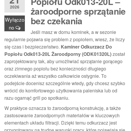
Popiołu Odk013-20L –
2026
żaroodporne sprzątanie
bez czekania
Wyłączo
no
Jeśli masz w domu kominek, a w sezonie
regularnie pojawia się problem z popiołem, wiesz, że liczy
się czas i bezpieczeństwo.
Kaminer Odkurzacz Do
Popiołu Odk013-20L Żaroodporny (ODK01320L)
został
zaprojektowany tak, aby umożliwiać sprzątanie gorącego
oraz zimnego popiołu bez konieczności długiego
oczekiwania aż wszystko całkowicie ostygnie. To
podejście docenisz szczególnie wtedy, gdy chcesz szybko
wrócić do komfortowego użytkowania paleniska lub od
razu ogarnąć grill po spotkaniu.
W praktyce oznacza to żaroodporną konstrukcję, a także
zastosowanie żaroodpornych materiałów w kluczowych
elementach układu filtracji. Dzięki temu odkurzacz jest
przygotowany na trudne warunki pracy, które pojawiają się