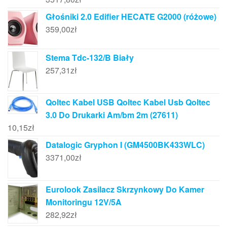
Głośniki 2.0 Edifier HECATE G2000 (różowe)
359,00
zł
Stema Tdc-132/B Biały
257,31
zł
Qoltec Kabel USB Qoltec Kabel Usb Qoltec
3.0 Do Drukarki Am/bm 2m (27611)
10,15
zł
Datalogic Gryphon I (GM4500BK433WLC)
3371,00
zł
Eurolook Zasilacz Skrzynkowy Do Kamer
Monitoringu 12V/5A
282,92
zł