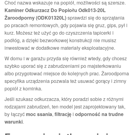
Choć nazwa wskazuje na popiół, możliwości są szersze.
Kaminer Odkurzacz Do Popiołu Odk013-20L
Żaroodporny (ODK01320L)
sprawdzi się do sprzątania
po pracach remontowych, gdy pojawia się gruz, gips, pył i
kurz. Możesz też użyć go do czyszczenia tapicerki i
podłóg, a dzięki bezworkowej konstrukcji nie musisz
inwestować w dodatkowe materiały eksploatacyjne.
W domu i w garażu przyda się również wtedy, gdy chcesz
szybko uporać się z zabrudzeniami po majsterkowaniu
albo przygotować miejsce do kolejnych prac. Żaroodporna
specyfika urządzenia pozwala też usuwać gorący i zimny
popiół z kominka.
Jeśli szukasz odkurzacza, który poradzi sobie z różnymi
rodzajami zabrudzeń, ten model jest zaprojektowany tak,
by łączyć
moc ssania
,
filtrację
i
odporność na trudne
warunki
.