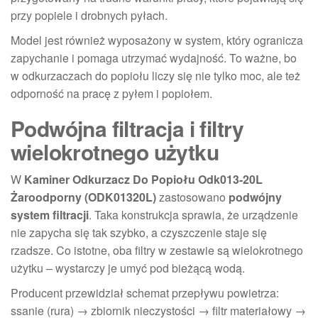
przy popiele i drobnych pyłach.
Model jest również wyposażony w system, który ogranicza
zapychanie i pomaga utrzymać wydajność. To ważne, bo
w odkurzaczach do popiołu liczy się nie tylko moc, ale też
odporność na pracę z pyłem i popiołem.
Podwójna filtracja i filtry
wielokrotnego użytku
W
Kaminer Odkurzacz Do Popiołu Odk013-20L
Żaroodporny (ODK01320L)
zastosowano
podwójny
system filtracji
. Taka konstrukcja sprawia, że urządzenie
nie zapycha się tak szybko, a czyszczenie staje się
rzadsze. Co istotne, oba filtry w zestawie są wielokrotnego
użytku – wystarczy je umyć pod bieżącą wodą.
Producent przewidział schemat przepływu powietrza:
ssanie (rura) → zbiornik nieczystości → filtr materiałowy →