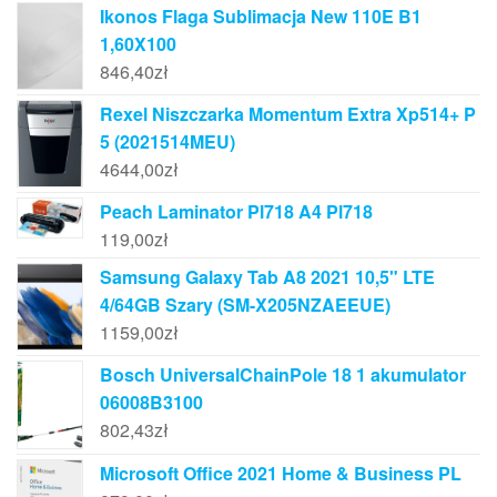
Ikonos Flaga Sublimacja New 110E B1
1,60X100
846,40
zł
Rexel Niszczarka Momentum Extra Xp514+ P
5 (2021514MEU)
4644,00
zł
Peach Laminator Pl718 A4 Pl718
119,00
zł
Samsung Galaxy Tab A8 2021 10,5" LTE
4/64GB Szary (SM-X205NZAEEUE)
1159,00
zł
Bosch UniversalChainPole 18 1 akumulator
06008B3100
802,43
zł
Microsoft Office 2021 Home & Business PL