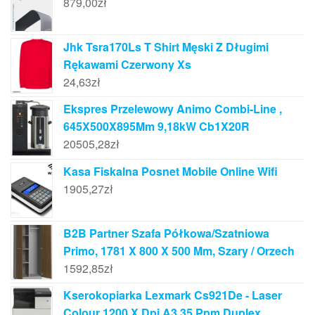
879,00
zł
Jhk Tsra170Ls T Shirt Męski Z Długimi
Rękawami Czerwony Xs
24,63
zł
Ekspres Przelewowy Animo Combi-Line ,
645X500X895Mm 9,18kW Cb1X20R
20505,28
zł
Kasa Fiskalna Posnet Mobile Online Wifi
1905,27
zł
B2B Partner Szafa Półkowa/Szatniowa
Primo, 1781 X 800 X 500 Mm, Szary / Orzech
1592,85
zł
Kserokopiarka Lexmark Cs921De - Laser
Colour 1200 X Dpi A3 35 Ppm Duplex