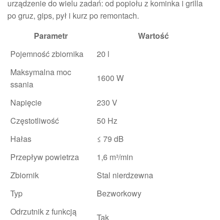
urządzenie do wielu zadań: od popiołu z kominka i grilla
po gruz, gips, pył i kurz po remontach.
Parametr
Wartość
Pojemność zbiornika
20 l
Maksymalna moc
1600 W
ssania
Napięcie
230 V
Częstotliwość
50 Hz
Hałas
≤ 79 dB
Przepływ powietrza
1,6 m³/min
Zbiornik
Stal nierdzewna
Typ
Bezworkowy
Odrzutnik z funkcją
Tak