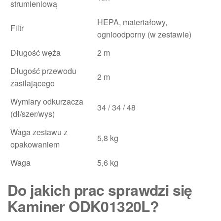
strumieniową
HEPA, materiałowy,
Filtr
ognioodporny (w zestawie)
Długość węża
2 m
Długość przewodu
2 m
zasilającego
Wymiary odkurzacza
34 / 34 / 48
(dł/szer/wys)
Waga zestawu z
5,8 kg
opakowaniem
Waga
5,6 kg
Do jakich prac sprawdzi się
Kaminer ODK01320L?