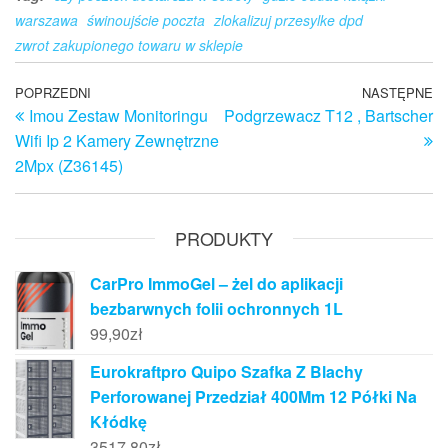
warszawa
świnoujście poczta
zlokalizuj przesylke dpd
zwrot zakupionego towaru w sklepie
Nawigacja
Poprzedni
POPRZEDNI
NASTĘPNE
N
Imou Zestaw Monitoringu
Podgrzewacz T12 , Bartscher
wpis
w
wpisu
Wifi Ip 2 Kamery Zewnętrzne
2Mpx (Z36145)
PRODUKTY
CarPro ImmoGel – żel do aplikacji
bezbarwnych folii ochronnych 1L
99,90
zł
Eurokraftpro Quipo Szafka Z Blachy
Perforowanej Przedział 400Mm 12 Półki Na
Kłódkę
3517,80
zł