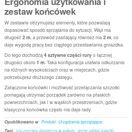
Ergonomia użytkowania i
zestaw końcówek
W zestawie otrzymujesz elementy, które pozwalają
dopasować sposób sprzątania do sytuacji. Wąż ma
długość
2 m
, a przewód zasilający również ma
2 m
, co
daje wygodę pracy bez ciągłego przestawiania gniazdka.
Do tego dochodzą
4 sztywne części rury
o łącznej
długości około
1 m
. Taka konfiguracja ułatwia odkurzanie
na różnych wysokościach oraz w miejscach, gdzie
potrzebujesz dłuższego zasięgu.
Załączone końcówki i możliwość przełączania szczotki
pomagają utrzymać porządek zarówno na płaskich
powierzchniach, jak i w wąskich przestrzeniach, gdzie
klasyczna końcówka często nie daje rady.
Opublikowano w
Produkt
Urządzenia sprzątające
Tagi
czy pocztex dostarcza w soboty
gdzie oddać książki