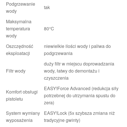
Podgrzewanie
tak
wody
Maksymalna
temperatura
80°C
wody
Oszczędność
niewielkie ilości wody i paliwa do
eksploatacji
podgrzewania
duży filtr w miejscu doprowadzania
Filtr wody
wody, łatwy do demontażu i
czyszczenia
EASY!Force Advanced (redukcja siły
Komfort obsługi
potrzebnej do utrzymania spustu do
pistoletu
zera)
System wymiany
EASY!Lock (5x szybsza zmiana niż
wyposażenia
tradycyjne gwinty)