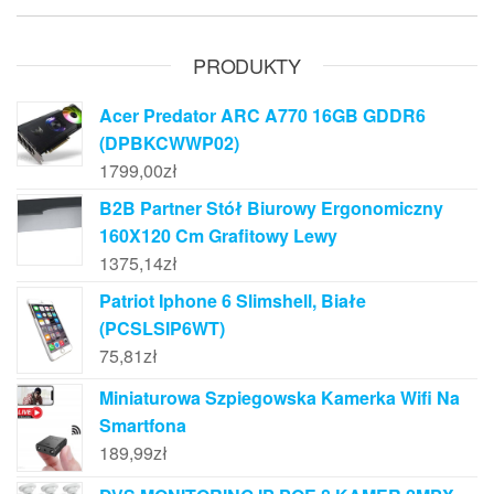
PRODUKTY
Acer Predator ARC A770 16GB GDDR6
(DPBKCWWP02)
1799,00
zł
B2B Partner Stół Biurowy Ergonomiczny
160X120 Cm Grafitowy Lewy
1375,14
zł
Patriot Iphone 6 Slimshell, Białe
(PCSLSIP6WT)
75,81
zł
Miniaturowa Szpiegowska Kamerka Wifi Na
Smartfona
189,99
zł