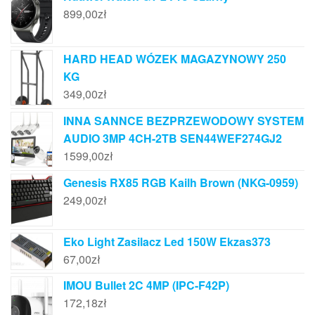
899,00
zł
HARD HEAD WÓZEK MAGAZYNOWY 250
KG
349,00
zł
INNA SANNCE BEZPRZEWODOWY SYSTEM
AUDIO 3MP 4CH-2TB SEN44WEF274GJ2
1599,00
zł
Genesis RX85 RGB Kailh Brown (NKG-0959)
249,00
zł
Eko Light Zasilacz Led 150W Ekzas373
67,00
zł
IMOU Bullet 2C 4MP (IPC-F42P)
172,18
zł