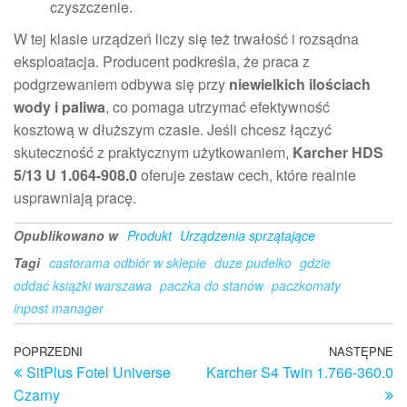
czyszczenie.
W tej klasie urządzeń liczy się też trwałość i rozsądna
eksploatacja. Producent podkreśla, że praca z
podgrzewaniem odbywa się przy
niewielkich ilościach
wody i paliwa
, co pomaga utrzymać efektywność
kosztową w dłuższym czasie. Jeśli chcesz łączyć
skuteczność z praktycznym użytkowaniem,
Karcher HDS
5/13 U 1.064-908.0
oferuje zestaw cech, które realnie
usprawniają pracę.
Opublikowano w
Produkt
Urządzenia sprzątające
Tagi
castorama odbiór w sklepie
duze pudelko
gdzie
oddać książki warszawa
paczka do stanów
paczkomaty
inpost manager
Nawigacja
Poprzedni
POPRZEDNI
NASTĘPNE
N
SitPlus Fotel Universe
Karcher S4 Twin 1.766-360.0
wpis
w
wpisu
Czarny