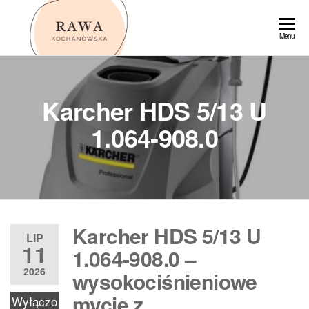
Przejdź
do
Rawa
Menu
treści
Karcher HDS 5/13 U
1.064-908.0
Karcher HDS 5/13 U
LIP
11
1.064-908.0 –
2026
wysokociśnieniowe
mycie z
Wyłączo