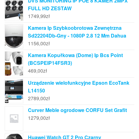
DVS MONITORING IP POE 8 KAMER 2MPX
FULL HD ZESTAW
1749,99
zł
Kamera Ip Szybkoobrotowa Zewnętrzna
Sd22204Db-Gny - 1080P 2.8 12 Mm Dahua
1156,00
zł
Kamera Kopułkowa (Dome) Ip Bcs Point
(BCSPEIP14FSR3)
469,00
zł
Urządzenie wielofunkcyjne Epson EcoTank
L14150
2789,00
zł
Curver Meble ogrodowe CORFU Set Grafit
1279,00
zł
Huawei Watch GT 2 Pro Czarny