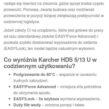
nadaje się również na zlecenia, gdzie sprzęt trzeba często
przewozić. Pionowa, zwarta budowa oraz możliwość
przewożenia w pozycji leżącej zwiększają praktyczność w
codziennej logistyce.
Jeżeli zależy Ci na urządzeniu, które jest gotowe do pracy
od razu (standardowy pistolet EASY!Force Advanced) i
pozwala szybko dostosować wyposażenie do zadania
(EASY!Lock), ten model będzie naturalnym wyborem.
Co wyróżnia Karcher HDS 5/13 U w
codziennym użytkowaniu?
Podgrzewanie do 80°C
– wsparcie w usuwaniu
trudnych zabrudzeń.
EASY!Force Advanced
– mniejsza siła potrzebna
do utrzymania spustu.
EASY!Lock
–
5x szybsza
wymiana wyposażenia.
Duży filtr wody
– ochrona pompy i łatwe