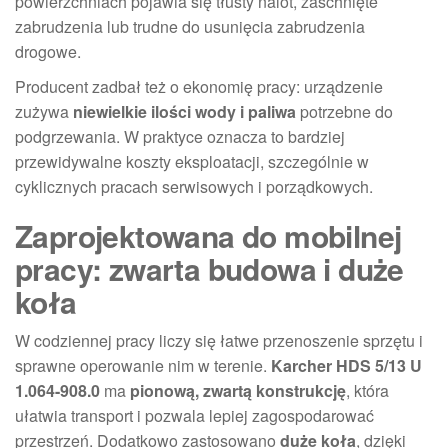
powierzchniach pojawia się tłusty nalot, zaschnięte
zabrudzenia lub trudne do usunięcia zabrudzenia
drogowe.
Producent zadbał też o ekonomię pracy: urządzenie
zużywa
niewielkie ilości wody i paliwa
potrzebne do
podgrzewania. W praktyce oznacza to bardziej
przewidywalne koszty eksploatacji, szczególnie w
cyklicznych pracach serwisowych i porządkowych.
Zaprojektowana do mobilnej
pracy: zwarta budowa i duże
koła
W codziennej pracy liczy się łatwe przenoszenie sprzętu i
sprawne operowanie nim w terenie.
Karcher HDS 5/13 U
1.064-908.0
ma
pionową, zwartą konstrukcję
, która
ułatwia transport i pozwala lepiej zagospodarować
przestrzeń. Dodatkowo zastosowano
duże koła
, dzięki