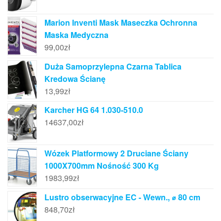
Marion Inventi Mask Maseczka Ochronna
Maska Medyczna
99,00
zł
Duża Samoprzylepna Czarna Tablica
Kredowa Ścianę
13,99
zł
Karcher HG 64 1.030-510.0
14637,00
zł
Wózek Platformowy 2 Druciane Ściany
1000X700mm Nośność 300 Kg
1983,99
zł
Lustro obserwacyjne EC - Wewn., ⌀ 80 cm
848,70
zł