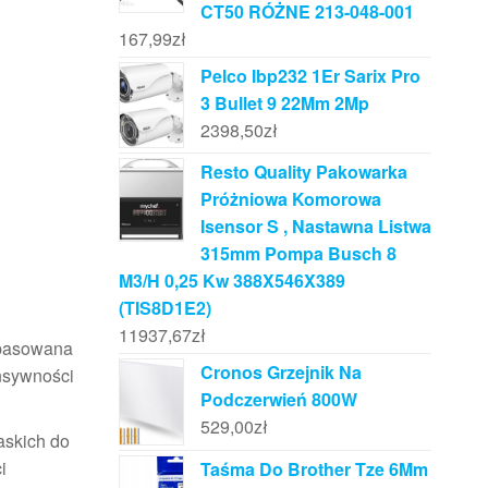
CT50 RÓŻNE 213-048-001
167,99
zł
Pelco Ibp232 1Er Sarix Pro
3 Bullet 9 22Mm 2Mp
2398,50
zł
Resto Quality Pakowarka
Próżniowa Komorowa
Isensor S , Nastawna Listwa
315mm Pompa Busch 8
M3/H 0,25 Kw 388X546X389
(TIS8D1E2)
11937,67
zł
dopasowana
Cronos Grzejnik Na
ensywności
Podczerwień 800W
529,00
zł
askich do
i
Taśma Do Brother Tze 6Mm