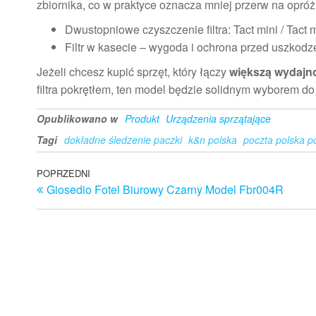
zbiornika, co w praktyce oznacza mniej przerw na opróż
Dwustopniowe czyszczenie filtra: Tact mini / Ta
Filtr w kasecie – wygoda i ochrona przed uszkod
Jeżeli chcesz kupić sprzęt, który łączy
większą wydajn
filtra pokrętłem, ten model będzie solidnym wyborem d
Opublikowano w
Produkt
Urządzenia sprzątające
Tagi
dokładne śledzenie paczki
k&n polska
poczta polska p
Nawigacja
Poprzedni
POPRZEDNI
Giosedio Fotel Biurowy Czarny Model Fbr004R
wpis
wpisu