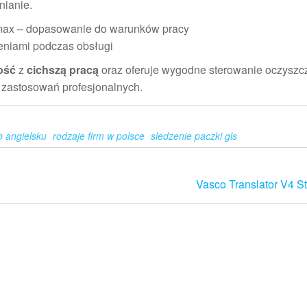
nianie.
ct max – dopasowanie do warunków pracy
zeniami podczas obsługi
ość
z
cichszą pracą
oraz oferuje wygodne sterowanie oczysz
o zastosowań profesjonalnych.
o angielsku
rodzaje firm w polsce
sledzenie paczki gls
Vasco Translator V4 S