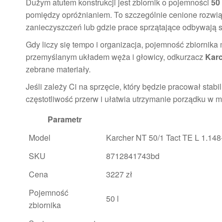
Dużym atutem konstrukcji jest zbiornik o pojemności
50 
pomiędzy opróżnianiem. To szczególnie cenione rozwią
zanieczyszczeń lub gdzie prace sprzątające odbywają si
Gdy liczy się tempo i organizacja, pojemność zbiornik
przemyślanym układem węża i głowicy, odkurzacz
Karc
zebrane materiały.
Jeśli zależy Ci na sprzęcie, który będzie pracował sta
częstotliwość przerw i ułatwia utrzymanie porządku w m
Parametr
Model
Karcher NT 50/1 Tact TE L 1.148
SKU
8712841743bd
Cena
3227 zł
Pojemność
50 l
zbiornika