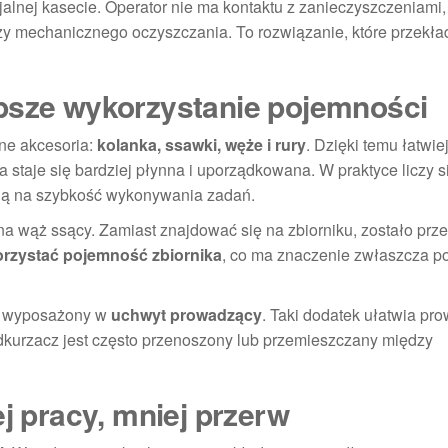
ecjalnej kasecie. Operator nie ma kontaktu z zanieczyszczeniami, 
zy mechanicznego oczyszczania. To rozwiązanie, które przekła
epsze wykorzystanie pojemności
ne akcesoria:
kolanka, ssawki, węże i rury
. Dzięki temu łatwie
 staje się bardziej płynna i uporządkowana. W praktyce liczy s
ją na szybkość wykonywania zadań.
a wąż ssący. Zamiast znajdować się na zbiorniku, zostało prz
orzystać pojemność zbiornika
, co ma znaczenie zwłaszcza p
ie wyposażony w
uchwyt prowadzący
. Taki dodatek ułatwia pr
odkurzacz jest często przenoszony lub przemieszczany między
ej pracy, mniej przerw