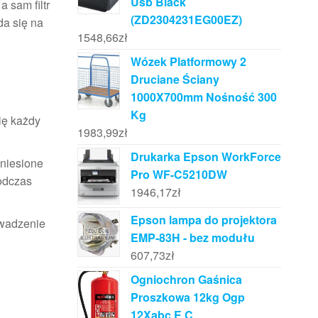
Usb Black
a sam filtr
(ZD2304231EG00EZ)
da się na
1548,66
zł
Wózek Platformowy 2
Druciane Ściany
1000X700mm Nośność 300
j
Kg
ię każdy
1983,99
zł
Drukarka Epson WorkForce
eniesione
Pro WF-C5210DW
odczas
1946,17
zł
Epson lampa do projektora
owadzenie
EMP-83H - bez modułu
607,73
zł
Ogniochron Gaśnica
Proszkowa 12kg Ogp
12Xabc E C