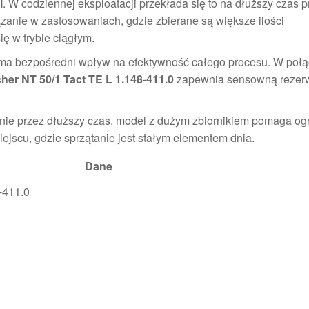
l
. W codziennej eksploatacji przekłada się to na dłuższy czas p
zanie w zastosowaniach, gdzie zbierane są większe ilości
ę w trybie ciągłym.
a ma bezpośredni wpływ na efektywność całego procesu. W połą
her NT 50/1 Tact TE L 1.148-411.0
zapewnia sensowną rezer
bilnie przez dłuższy czas, model z dużym zbiornikiem pomaga og
iejscu, gdzie sprzątanie jest stałym elementem dnia.
Dane
-411.0