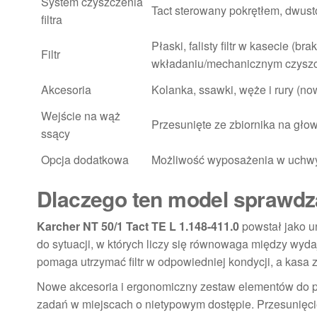
System czyszczenia
Tact sterowany pokrętłem, dwusto
filtra
Płaski, falisty filtr w kasecie (
Filtr
wkładaniu/mechanicznym czyszc
Akcesoria
Kolanka, ssawki, węże i rury (no
Wejście na wąż
Przesunięte ze zbiornika na gło
ssący
Opcja dodatkowa
Możliwość wyposażenia w uchw
Dlaczego ten model sprawdz
Karcher NT 50/1 Tact TE L 1.148-411.0
powstał jako u
do sytuacji, w których liczy się równowaga między wyd
pomaga utrzymać filtr w odpowiedniej kondycji, a kasa z
Nowe akcesoria i ergonomiczny zestaw elementów do pra
zadań w miejscach o nietypowym dostępie. Przesunięci