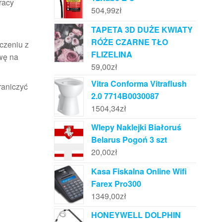
racy
504,99
zł
TAPETA 3D DUŻE KWIATY
RÓŻE CZARNE TŁO
czeniu z
FLIZELINA
wę na
59,00
zł
Vitra Conforma Vitraflush
raniczyć
2.0 7714B0030087
1504,34
zł
Wlepy Naklejki Białoruś
Belarus Pogoń 3 szt
20,00
zł
Kasa Fiskalna Online Wifi
Farex Pro300
1349,00
zł
HONEYWELL DOLPHIN