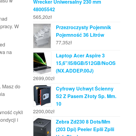
łasu w
Wrecker Uniwersalny 230 mm
48005542
565,20
zł
 nad
 pracy. W
Przezroczysty Pojemnik
Pojemność 36 Litrów
77,35
zł
zed
ywa na
Laptop Acer Aspire 3
15,6"/i5/8GB/512GB/NoOS
(NX.ADDEP.00J)
2699,00
zł
a. Masz do
Cyfrowy Uchwyt Ścienny
nia
S2 Z Pasem Złoty Sp. Mm.
10
2200,00
zł
wność cykli
ondycji i
Zebra Zd230 8 Dots/Mm
(203 Dpi) Peeler Eplii Zplii