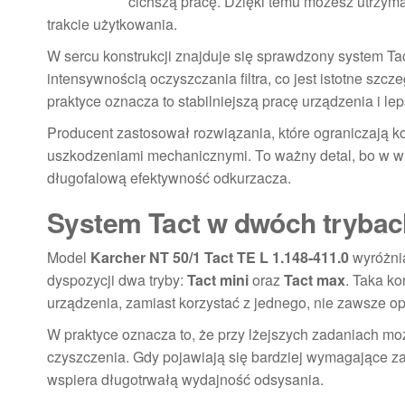
cichszą pracę. Dzięki temu możesz utrzy
trakcie użytkowania.
W sercu konstrukcji znajduje się sprawdzony system T
intensywnością oczyszczania filtra, co jest istotne szc
praktyce oznacza to stabilniejszą pracę urządzenia i 
Producent zastosował rozwiązania, które ograniczają ko
uszkodzeniami mechanicznymi. To ważny detal, bo w wie
długofalową efektywność odkurzacza.
System Tact w dwóch trybach
Model
Karcher NT 50/1 Tact TE L 1.148-411.0
wyróżnia
dyspozycji dwa tryby:
Tact mini
oraz
Tact max
. Taka k
urządzenia, zamiast korzystać z jednego, nie zawsze o
W praktyce oznacza to, że przy lżejszych zadaniach mo
czyszczenia. Gdy pojawiają się bardziej wymagające za
wspiera długotrwałą wydajność odsysania.