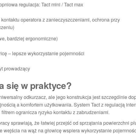
pniowa regulacja: Tact mini / Tact max
brak kontaktu operatora z zanieczyszczeniami, ochrona przy
zeniu)
we, bardziej ergonomiczne)
wicę – lepsze wykorzystanie pojemności
yt prowadzący
a się w praktyce?
niwersalny odkurzacz, ale jego konstrukcja jest szczególnie 
ajnością a komfortem użytkowania. System Tact z regulacją int
 filtrem ogranicza ryzyko kontaktu z zabrudzeniami.
cy sprawiają, że łatwiej przejść od sprzątania powierzchni pł
e wejścia na wąż na głowicę wspiera wykorzystanie pojemnośc