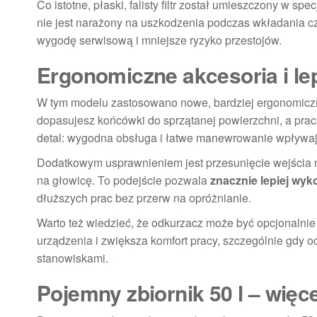
Co istotne, płaski, falisty filtr został umieszczony w sp
nie jest narażony na uszkodzenia podczas wkładania c
wygodę serwisową i mniejsze ryzyko przestojów.
Ergonomiczne akcesoria i l
W tym modelu zastosowano nowe, bardziej ergonomicz
dopasujesz końcówki do sprzątanej powierzchni, a praca
detal: wygodna obsługa i łatwe manewrowanie wpływa
Dodatkowym usprawnieniem jest przesunięcie wejścia n
na głowicę. To podejście pozwala
znacznie lepiej wyk
dłuższych prac bez przerw na opróżnianie.
Warto też wiedzieć, że odkurzacz może być opcjonaln
urządzenia i zwiększa komfort pracy, szczególnie gdy 
stanowiskami.
Pojemny zbiornik 50 l – więc