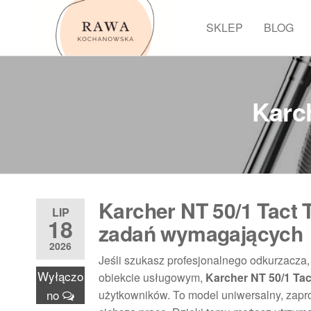
Przejdź
do
SKLEP
BLOG
Rawa
treści
Karch
Karcher NT 50/1 Tact 
LIP
18
zadań wymagających
2026
Jeśli szukasz profesjonalnego odkurzacza,
Wyłączo
obiekcie usługowym,
Karcher NT 50/1 Tac
no
użytkowników. To model uniwersalny, zapro