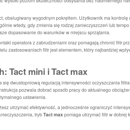
mać wysoki poziom skuteczności odsysania bez nadmiernego ha
act, obsługiwany wygodnym pokrętłem. Użytkownik ma kontrolę
zególnie wtedy, gdy zmienia się rodzaj zanieczyszczeń lub tempo
lepsze dopasowanie do warunków w miejscu sprzątania.
ntakt operatora z zabrudzeniami oraz pomagają chronić filtr pr
lu zastosowaniach filtr jest elementem, który najbardziej wpł
: Tact mini i Tact max
 się dwustopniową regulacją intensywności oczyszczania filtr
onstrukcja pozwala dobrać sposób pracy do aktualnego obciąże
ptymalnego ustawienia.
żesz utrzymać efektywność, a jednocześnie ograniczyć intensy
nieczyszczenia, tryb
Tact max
pomaga utrzymać filtr w dobrej k