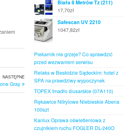
Biała 8 Metrów Tz (211)
17,70
zł
Safescan UV 2210
1047,82
zł
czaniem
Piekarnik nie grzeje? Co sprawdzić
przed wezwaniem serwisu
Relaks w Beskidzie Sądeckim: hotel z
NASTĘPNE
Następny
SPA na prawdziwy wypoczynek
tone Gray
wpis
TOPEX Imadło ślusarskie (07A110)
Rękawice Nitrylowe Niebieskie Abena
100szt
Kanlux Oprawa oświetleniowa z
czujnikiem ruchu FOGLER DL-240O