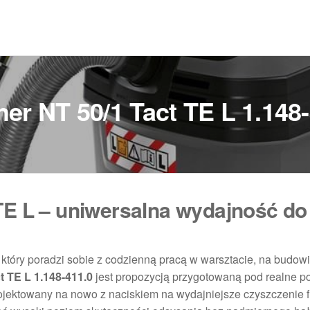
er NT 50/1 Tact TE L 1.148
TE L – uniwersalna wydajność do
 który poradzi sobie z codzienną pracą w warsztacie, na budow
t TE L 1.148-411.0
jest propozycją przygotowaną pod realne p
jektowany na nowo z naciskiem na wydajniejsze czyszczenie fi