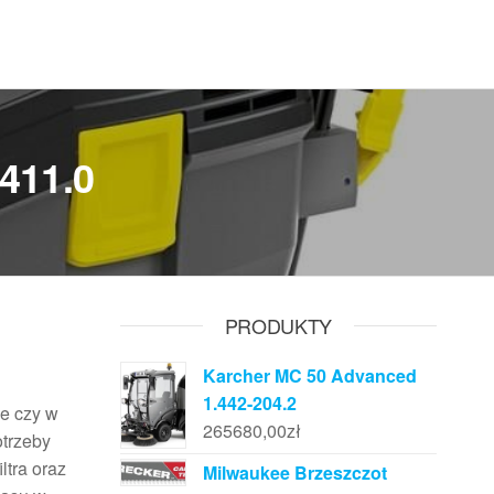
-411.0
PRODUKTY
Karcher MC 50 Advanced
1.442-204.2
ie czy w
265680,00
zł
otrzeby
ltra oraz
Milwaukee Brzeszczot