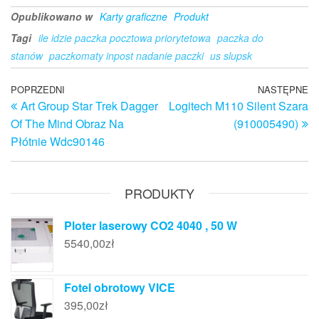
Opublikowano w
Karty graficzne
Produkt
Tagi
ile idzie paczka pocztowa priorytetowa
paczka do
stanów
paczkomaty inpost nadanie paczki
us slupsk
Nawigacja
Poprzedni
POPRZEDNI
NASTĘPNE
N
Art Group Star Trek Dagger
Logitech M110 Silent Szara
wpis
w
wpisu
Of The Mind Obraz Na
(910005490)
Płótnie Wdc90146
PRODUKTY
Ploter laserowy CO2 4040 , 50 W
5540,00
zł
Fotel obrotowy VICE
395,00
zł