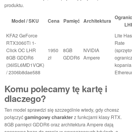
produktu.
Ogranic
Model / SKU
Cena
Pamięć
Architektura
LH
KFA2 GeForce
Lite Ha
RTX3060Ti 1-
Rate
Click OC LHR
1950
8GB
NVIDIA
(sprzęt
8GB GDDR6
zł
GDDR6
Ampere
ogranic
(36ISL6MD1VQK)
kopania
/ 2306b8dae588
Ethereu
Komu polecamy tę kartę i
dlaczego?
Ten model sprawdzi się szczególnie wtedy, gdy chcesz
połączyć
gamingowy charakter
z funkcjami klasy RTX.
8GB pamięci GDDR6 oraz architektura Ampere dają
sensowną bazę do grania w nowoczesnych tytułach, a