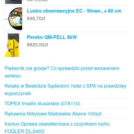
Lustro obserwacyjne EC - Wewn., ⌀ 80 cm
848,70
zł
Pereko QM-PELL 8kW
8820,00
zł
Piekarnik nie grzeje? Co sprawdzić przed wezwaniem
serwisu
Relaks w Beskidzie Sądeckim: hotel z SPA na prawdziwy
wypoczynek
TOPEX Imadło ślusarskie (07A110)
Rękawice Nitrylowe Niebieskie Abena 100szt
Kanlux Oprawa oświetleniowa z czujnikiem ruchu
FOGLER DL-240O