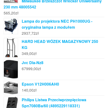
Milwaukee Brzeszczot Wrecker Uniwersalny
230 mm 48005542
565,20
zł
Lampa do projektora NEC PH1000UG -
oryginalna lampa z modułem
2937,72
zł
HARD HEAD WÓZEK MAGAZYNOWY 250
KG
349,00
zł
Jvc Dla-Nz8
67999,00
zł
Epson V12H006AH0
140,00
zł
Philips Listwa Przeciwprzepięciowa
Spn7080Ba/60 (4895229118331)