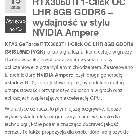
RTX3060Ti 1-Click OC
2026
LHR 8GB GDDR6 –
wydajność w stylu
Wyłączo
no
NVIDIA Ampere
KFA2 GeForce RTX3060Ti 1-Click OC LHR 8GB GDDR6
(36ISL6MD1VQK)
to karta graficzna, która celuje w graczy
i twórców szukających połączenia wysokiej mocy
obliczeniowej z przemyślanym chłodzeniem. Zastosowano
tu architekturę
NVIDIA Ampere
, czyli drugą generację
układów RTX, zaprojektowaną tak, by podnieść realną
przepustowość i przyspieszyć obliczenia w grach oraz
aplikacjach wspierających akcelerację GPU.
W praktyce oznacza to płynniejszą rozgrywkę, lepsze
wykorzystanie efektów graficznych oraz wsparcie dla
technologii, które potrafią znacząco poprawić jakość
obrazu. To także propozycja dla osób, które lubią szybkie