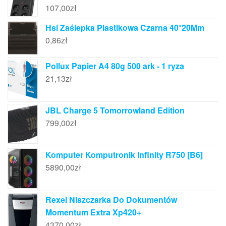
107,00
zł
Hsi Zaślepka Plastikowa Czarna 40*20Mm
0,86
zł
Pollux Papier A4 80g 500 ark - 1 ryza
21,13
zł
JBL Charge 5 Tomorrowland Edition
799,00
zł
Komputer Komputronik Infinity R750 [B6]
5890,00
zł
Rexel Niszczarka Do Dokumentów
Momentum Extra Xp420+
4370,00
zł