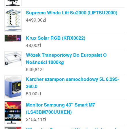
Suprema Winda Lift Su2000 (LIFTSU2000)
4499,00
zł
Krux Solar RGB (KRX0022)
48,00
zł
Wózek Transportowy Do Europalet O
Nośności 1000kg
549,81
zł
Karcher szampon samochodowy 5L 6.295-
360.0
53,00
zł
Monitor Samsung 43" Smart M7
(LS43BM700UUXEN)
2155,11
zł