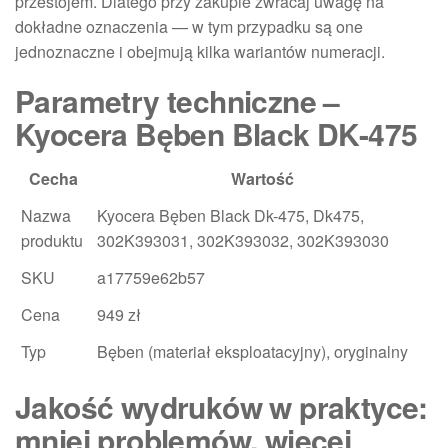
przestojem. Dlatego przy zakupie zwracaj uwagę na
dokładne oznaczenia — w tym przypadku są one
jednoznaczne i obejmują kilka wariantów numeracji.
Parametry techniczne –
Kyocera Bęben Black DK-475
Cecha
Wartość
Nazwa
Kyocera Bęben Black Dk-475, Dk475,
produktu
302K393031, 302K393032, 302K393030
SKU
a17759e62b57
Cena
949 zł
Typ
Bęben (materiał eksploatacyjny), oryginalny
Jakość wydruków w praktyce:
mniej problemów, więcej