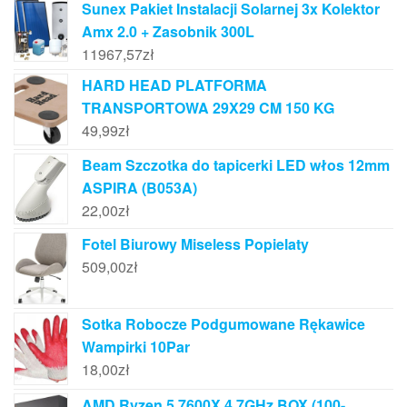
Sunex Pakiet Instalacji Solarnej 3x Kolektor
Amx 2.0 + Zasobnik 300L
11967,57
zł
HARD HEAD PLATFORMA
TRANSPORTOWA 29X29 CM 150 KG
49,99
zł
Beam Szczotka do tapicerki LED włos 12mm
ASPIRA (B053A)
22,00
zł
Fotel Biurowy Miseless Popielaty
509,00
zł
Sotka Robocze Podgumowane Rękawice
Wampirki 10Par
18,00
zł
AMD Ryzen 5 7600X 4,7GHz BOX (100-