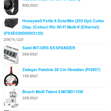
899,00
zł
Honeywell Px4Ie 8 Dots/Mm (203 Dpi) Cutter
Disp. (Colour) Rtc Wi-Fi Multi-If (Ethernet)
(PX4E030000003120)
20674,12
zł
Satel INT-ORS EKSPANDER
369,69
zł
Zwieger Patelnia 28 Cm Obsidian (Pt3857)
159,99
zł
Bosch Multi Talent 3 MCM3110W
339,00
zł