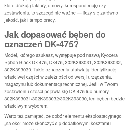
które drukują faktury, umowy, korespondencję czy
zestawienia, to szczególnie ważne — liczy się zarówno
jakość, jak i tempo pracy.
Jak dopasować bęben do
oznaczeń DK-475?
Model, którego szukasz, występuje pod nazwą Kyocera
Bęben Black Dk-475, Dk475, 302K393031, 302K393032,
302K393030. Takie oznaczenia ułatwiają identyfikację
właściwej części w zależności od wersji urządzenia,
magazynu lub dokumentacji technicznej. Jeśli w Twoim
zestawieniu części pojawia się DK-475 lub numery
302K393031/302K393032/302K393030, ten bęben będzie
właściwym wyborem.
Warto też pamiętać, że dobór elementu eksploatacyjnego
„na oko” może skończyć się dodatkowymi kosztami i