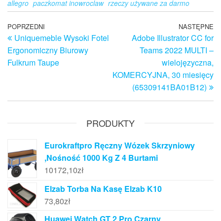
allegro
paczkomat inowroclaw
rzeczy używane za darmo
Nawigacja
Poprzedni
POPRZEDNI
NASTĘPNE
N
Uniquemeble Wysoki Fotel
Adobe Illustrator CC for
wpis
w
wpisu
Ergonomiczny Biurowy
Teams 2022 MULTI –
Fulkrum Taupe
wielojęzyczna,
KOMERCYJNA, 30 miesięcy
(65309141BA01B12)
PRODUKTY
Eurokraftpro Ręczny Wózek Skrzyniowy
,Nośność 1000 Kg Z 4 Burtami
10172,10
zł
Elzab Torba Na Kasę Elzab K10
73,80
zł
Huawei Watch GT 2 Pro Czarny