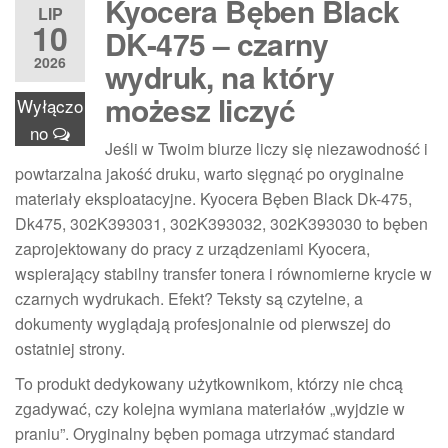
Kyocera Bęben Black
LIP
10
DK-475 – czarny
2026
wydruk, na który
możesz liczyć
Wyłączo
no
Jeśli w Twoim biurze liczy się niezawodność i
powtarzalna jakość druku, warto sięgnąć po oryginalne
materiały eksploatacyjne. Kyocera Bęben Black Dk-475,
Dk475, 302K393031, 302K393032, 302K393030 to bęben
zaprojektowany do pracy z urządzeniami Kyocera,
wspierający stabilny transfer tonera i równomierne krycie w
czarnych wydrukach. Efekt? Teksty są czytelne, a
dokumenty wyglądają profesjonalnie od pierwszej do
ostatniej strony.
To produkt dedykowany użytkownikom, którzy nie chcą
zgadywać, czy kolejna wymiana materiałów „wyjdzie w
praniu”. Oryginalny bęben pomaga utrzymać standard