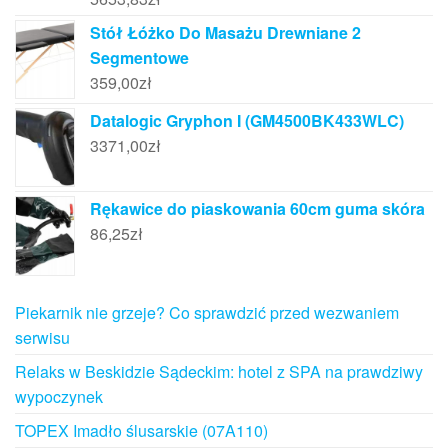
Stół Łóżko Do Masażu Drewniane 2
Segmentowe
359,00
zł
Datalogic Gryphon I (GM4500BK433WLC)
3371,00
zł
Rękawice do piaskowania 60cm guma skóra
86,25
zł
Piekarnik nie grzeje? Co sprawdzić przed wezwaniem
serwisu
Relaks w Beskidzie Sądeckim: hotel z SPA na prawdziwy
wypoczynek
TOPEX Imadło ślusarskie (07A110)