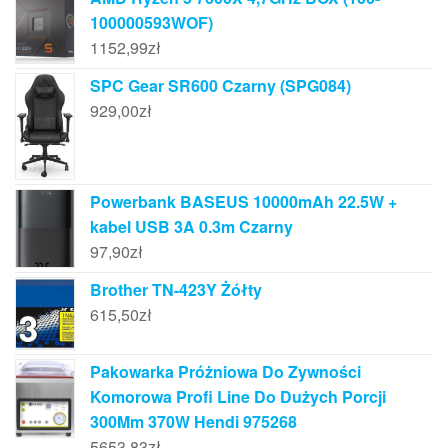
100000593WOF)
1152,99
zł
SPC Gear SR600 Czarny (SPG084)
929,00
zł
Powerbank BASEUS 10000mAh 22.5W +
kabel USB 3A 0.3m Czarny
97,90
zł
Brother TN-423Y Żółty
615,50
zł
Pakowarka Próżniowa Do Zywności
Komorowa Profi Line Do Dużych Porcji
300Mm 370W Hendi 975268
5653,83
zł