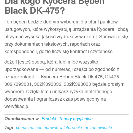
Dla kogo Kyocera Bęben
Black DK-475?
Ten bęben będzie dobrym wyborem dla biur i punktów
usługowych, które wykorzystują urządzenia Kyocera i chcą
utrzymać wysoką jakość wydruków w czerni. Sprawdza się
przy dokumentach tekstowych, raportach oraz
korespondencji, gdzie liczy się kontrast i czytelność.
Jeżeli jesteś osobą, która lubi mieć wszystko
uporządkowane — od numeracji części po zgodność z
oznaczeniami — Kyocera Bęben Black Dk-475, Dk475,
302K393031, 302K393032, 302K393030 będzie prostym
wyborem. Dzięki temu unikasz ryzyka nietrafionego
dopasowania i ograniczasz czas poświęcony na
weryfikację.
Opublikowano w
Produkt
Tonery oryginalne
Tagi
co można sprzedawać w internecie
nr zamówienia