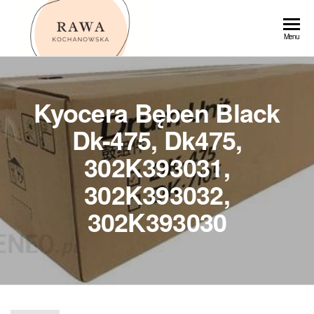
Przejdź
do
Rawa
Menu
treści
Kyocera Bęben Black
Dk-475, Dk475,
302K393031,
302K393032,
302K393030