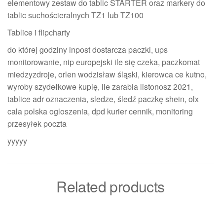
elementowy zestaw do tablic STARTER oraz markery do
tablic suchościeralnych TZ1 lub TZ100
Tablice i flipcharty
do której godziny inpost dostarcza paczki, ups
monitorowanie, nip europejski ile się czeka, paczkomat
miedzyzdroje, orlen wodzisław śląski, kierowca ce kutno,
wyroby szydełkowe kupię, ile zarabia listonosz 2021,
tablice adr oznaczenia, sledze, śledź paczkę shein, olx
cala polska ogloszenia, dpd kurier cennik, monitoring
przesyłek poczta
yyyyy
Related products