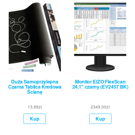
Duża Samoprzylepna
Monitor EIZO FlexScan
Czarna Tablica Kredowa
24,1″ czarny (EV2457 BK)
Ścianę
13,99
zł
2349,00
zł
Kup
Kup