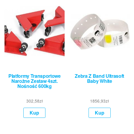
Platformy Transportowe
Zebra Z Band Ultrasoft
Narożne Zestaw 4szt.
Baby White
Nośność 600kg
302,58
zł
1856,93
zł
Kup
Kup