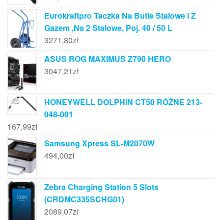
Eurokraftpro Taczka Na Butle Stalowe I Z
Gazem ,Na 2 Stalowe, Poj. 40 / 50 L
3271,80
zł
ASUS ROG MAXIMUS Z790 HERO
3047,21
zł
HONEYWELL DOLPHIN CT50 RÓŻNE 213-
048-001
167,99
zł
Samsung Xpress SL-M2070W
494,00
zł
Zebra Charging Station 5 Slots
(CRDMC335SCHG01)
2089,07
zł