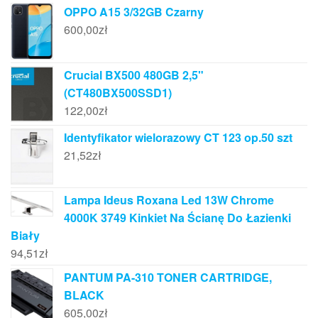
OPPO A15 3/32GB Czarny
600,00
zł
Crucial BX500 480GB 2,5"
(CT480BX500SSD1)
122,00
zł
Identyfikator wielorazowy CT 123 op.50 szt
21,52
zł
Lampa Ideus Roxana Led 13W Chrome
4000K 3749 Kinkiet Na Ścianę Do Łazienki
Biały
94,51
zł
PANTUM PA-310 TONER CARTRIDGE,
BLACK
605,00
zł