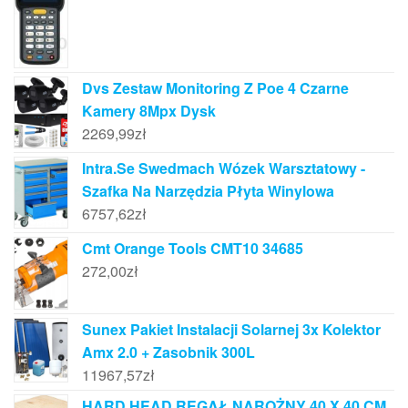
Dvs Zestaw Monitoring Z Poe 4 Czarne
Kamery 8Mpx Dysk
2269,99
zł
Intra.Se Swedmach Wózek Warsztatowy -
Szafka Na Narzędzia Płyta Winylowa
6757,62
zł
Cmt Orange Tools CMT10 34685
272,00
zł
Sunex Pakiet Instalacji Solarnej 3x Kolektor
Amx 2.0 + Zasobnik 300L
11967,57
zł
HARD HEAD REGAŁ NAROŻNY 40 X 40 CM