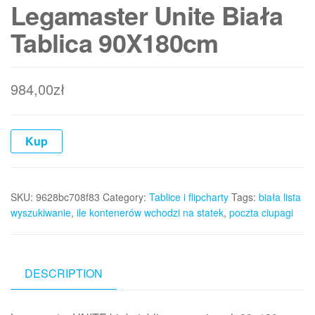
Legamaster Unite Biała
Tablica 90X180cm
984,00
zł
Kup
SKU:
9628bc708f83
Category:
Tablice i flipcharty
Tags:
biała lista
wyszukiwanie
,
ile kontenerów wchodzi na statek
,
poczta ciupagi
DESCRIPTION