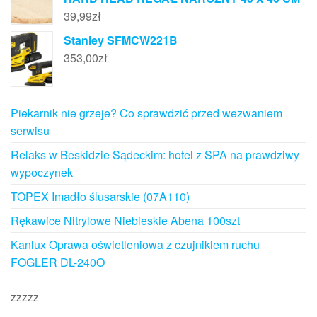
39,99
zł
Stanley SFMCW221B
353,00
zł
Piekarnik nie grzeje? Co sprawdzić przed wezwaniem
serwisu
Relaks w Beskidzie Sądeckim: hotel z SPA na prawdziwy
wypoczynek
TOPEX Imadło ślusarskie (07A110)
Rękawice Nitrylowe Niebieskie Abena 100szt
Kanlux Oprawa oświetleniowa z czujnikiem ruchu
FOGLER DL-240O
zzzzz