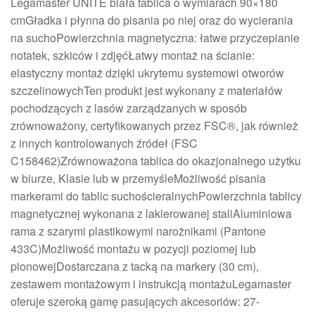
Legamaster UNITE biała tablica o wymiarach 90×180
cmGładka i płynna do pisania po niej oraz do wycierania
na suchoPowierzchnia magnetyczna: łatwe przyczepianie
notatek, szkiców i zdjęćŁatwy montaż na ścianie:
elastyczny montaż dzięki ukrytemu systemowi otworów
szczelinowychTen produkt jest wykonany z materiałów
pochodzących z lasów zarządzanych w sposób
zrównoważony, certyfikowanych przez FSC®, jak również
z innych kontrolowanych źródeł (FSC
C158462)Zrównoważona tablica do okazjonalnego użytku
w biurze, Klasie lub w przemyśleMożliwość pisania
markerami do tablic suchościeralnychPowierzchnia tablicy
magnetycznej wykonana z lakierowanej staliAluminiowa
rama z szarymi plastikowymi narożnikami (Pantone
433C)Możliwość montażu w pozycji poziomej lub
pionowejDostarczana z tacką na markery (30 cm),
zestawem montażowym i instrukcją montażuLegamaster
oferuje szeroką gamę pasujących akcesoriów: 27-