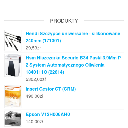
PRODUKTY
Hendi Szczypce uniwersalne - silikonowane
240mm (171301)
29,53
zł
Hsm Niszczarka Securio B34 Paski 3.9Mm P
2 System Automatycznego Oliwienia
1840111O (22614)
5302,00
zł
Insert Gestor GT (CRM)
490,00
zł
Epson V12H006AH0
140,00
zł