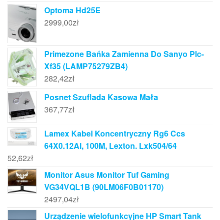
Optoma Hd25E
2999,00
zł
Primezone Bańka Zamienna Do Sanyo Plc-
Xf35 (LAMP75279ZB4)
282,42
zł
Posnet Szuflada Kasowa Mała
367,77
zł
Lamex Kabel Koncentryczny Rg6 Ccs
64X0.12Al, 100M, Lexton. Lxk504/64
52,62
zł
Monitor Asus Monitor Tuf Gaming
VG34VQL1B (90LM06F0B01170)
2497,04
zł
Urządzenie wielofunkcyjne HP Smart Tank