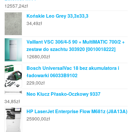
12557,24
zł
Końskie Leo Grey 33,3x33,3
34,49
zł
Vaillant VSC 306/4-5 90 + MultiMATIC 700/2 +
zestaw do szachtu 303920 [0010018222]
12680,00
zł
Bosch UniversalVac 18 bez akumulatora i
ładowarki 06033B9102
229,00
zł
Neo Klucz Płasko-Oczkowy 9337
34,85
zł
HP LaserJet Enterprise Flow M681z (J8A13A)
25900,00
zł