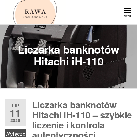
Przejdź
do
Rawa
Menu
treści
Liczarka banknotów
Hitachi iH-110
Liczarka banknotów
LIP
11
Hitachi iH-110 – szybkie
2026
liczenie i kontrola
autentyczności
Wyłączo