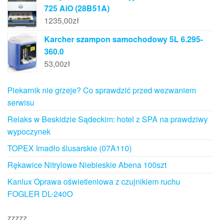
725 AiO (28B51A)
1235,00
zł
Karcher szampon samochodowy 5L 6.295-
360.0
53,00
zł
Piekarnik nie grzeje? Co sprawdzić przed wezwaniem
serwisu
Relaks w Beskidzie Sądeckim: hotel z SPA na prawdziwy
wypoczynek
TOPEX Imadło ślusarskie (07A110)
Rękawice Nitrylowe Niebieskie Abena 100szt
Kanlux Oprawa oświetleniowa z czujnikiem ruchu
FOGLER DL-240O
zzzzz