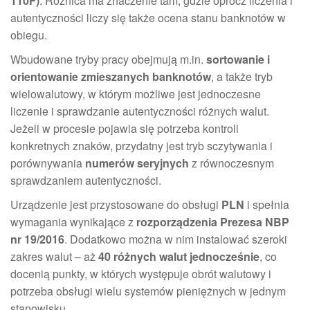
110F)
. Różnica ma znaczenie tam, gdzie oprócz liczenia i
autentyczności liczy się także ocena stanu banknotów w
obiegu.
Wbudowane tryby pracy obejmują m.in.
sortowanie i
orientowanie zmieszanych banknotów
, a także tryb
wielowalutowy, w którym możliwe jest jednoczesne
liczenie i sprawdzanie autentyczności różnych walut.
Jeżeli w procesie pojawia się potrzeba kontroli
konkretnych znaków, przydatny jest tryb sczytywania i
porównywania
numerów seryjnych
z równoczesnym
sprawdzaniem autentyczności.
Urządzenie jest przystosowane do obsługi
PLN
i spełnia
wymagania wynikające z
rozporządzenia Prezesa NBP
nr 19/2016
. Dodatkowo można w nim instalować szeroki
zakres walut – aż
40 różnych walut jednocześnie
, co
docenią punkty, w których występuje obrót walutowy i
potrzeba obsługi wielu systemów pieniężnych w jednym
stanowisku.