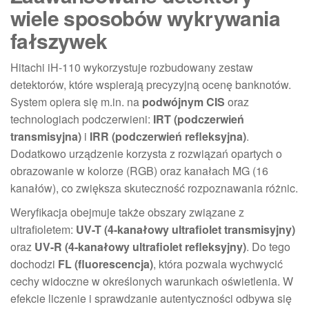
wiele sposobów wykrywania
fałszywek
Hitachi iH-110 wykorzystuje rozbudowany zestaw
detektorów, które wspierają precyzyjną ocenę banknotów.
System opiera się m.in. na
podwójnym CIS
oraz
technologiach podczerwieni:
IRT (podczerwień
transmisyjna)
i
IRR (podczerwień refleksyjna)
.
Dodatkowo urządzenie korzysta z rozwiązań opartych o
obrazowanie w kolorze (RGB) oraz kanałach MG (16
kanałów), co zwiększa skuteczność rozpoznawania różnic.
Weryfikacja obejmuje także obszary związane z
ultrafioletem:
UV-T (4-kanałowy ultrafiolet transmisyjny)
oraz
UV-R (4-kanałowy ultrafiolet refleksyjny)
. Do tego
dochodzi
FL (fluorescencja)
, która pozwala wychwycić
cechy widoczne w określonych warunkach oświetlenia. W
efekcie liczenie i sprawdzanie autentyczności odbywa się