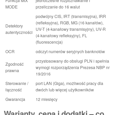
Funkcja MIX
jednoczesne rozpoznawanie i
MODE
przeliczanie do 16 walut
podwójny CIS, IRT (transmisyjna), IRR
(refleksyjna), RGB, MG (16 kanałów),
Detektory
UV-T (4-kanałowy transmisyjny), UV-R
autentyczności
(4-kanałowy refleksyjny), FL
(fluorescencja)
OCR
odczyt numerów seryjnych banknotów
przystosowany do obsługi PLN i spełnia
Zgodność
wymogi rozporządzenia Prezesa NBP nr
prawna
19/2016
Sterowanie /
port LAN (Giga), możliwość pracy dla
łączność
dwóch lub więcej użytkowników
Gwarancja
12 miesięcy
Warianty, cena i dodatki – co