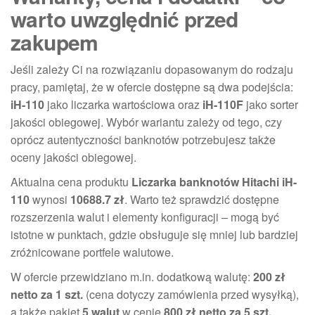
warto uwzględnić przed
zakupem
Jeśli zależy Ci na rozwiązaniu dopasowanym do rodzaju
pracy, pamiętaj, że w ofercie dostępne są dwa podejścia:
iH-110
jako liczarka wartościowa oraz
iH-110F
jako sorter
jakości obiegowej. Wybór wariantu zależy od tego, czy
oprócz autentyczności banknotów potrzebujesz także
oceny jakości obiegowej.
Aktualna cena produktu
Liczarka banknotów Hitachi iH-
110
wynosi
10688.7 zł
. Warto też sprawdzić dostępne
rozszerzenia walut i elementy konfiguracji – mogą być
istotne w punktach, gdzie obsługuje się mniej lub bardziej
zróżnicowane portfele walutowe.
W ofercie przewidziano m.in. dodatkową walutę:
200 zł
netto za 1 szt.
(cena dotyczy zamówienia przed wysyłką),
a także pakiet
5 walut
w cenie
800 zł netto za 5 szt.