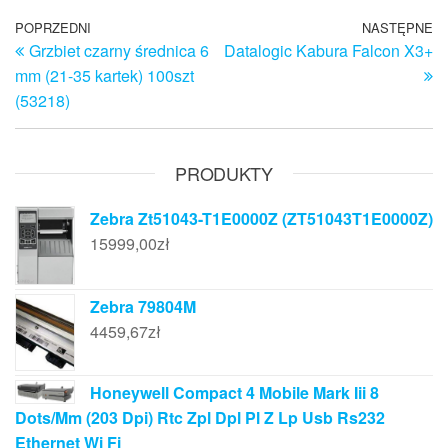
Nawigacja
Poprzedni
POPRZEDNI
NASTĘPNE
N
Grzbiet czarny średnica 6
Datalogic Kabura Falcon X3+
wpis
w
wpisu
mm (21-35 kartek) 100szt
(53218)
PRODUKTY
Zebra Zt51043-T1E0000Z (ZT51043T1E0000Z)
15999,00
zł
Zebra 79804M
4459,67
zł
Honeywell Compact 4 Mobile Mark Iii 8
Dots/Mm (203 Dpi) Rtc Zpl Dpl Pl Z Lp Usb Rs232
Ethernet Wi Fi