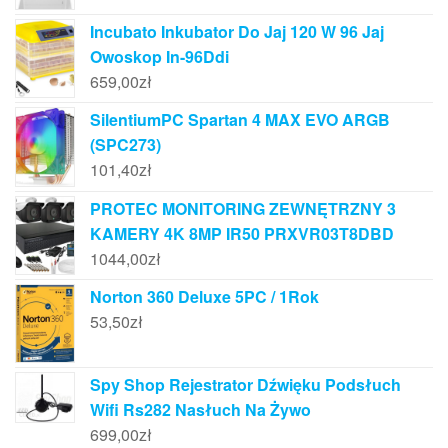
Incubato Inkubator Do Jaj 120 W 96 Jaj
Owoskop In-96Ddi
659,00
zł
SilentiumPC Spartan 4 MAX EVO ARGB
(SPC273)
101,40
zł
PROTEC MONITORING ZEWNĘTRZNY 3
KAMERY 4K 8MP IR50 PRXVR03T8DBD
1044,00
zł
Norton 360 Deluxe 5PC / 1Rok
53,50
zł
Spy Shop Rejestrator Dźwięku Podsłuch
Wifi Rs282 Nasłuch Na Żywo
699,00
zł