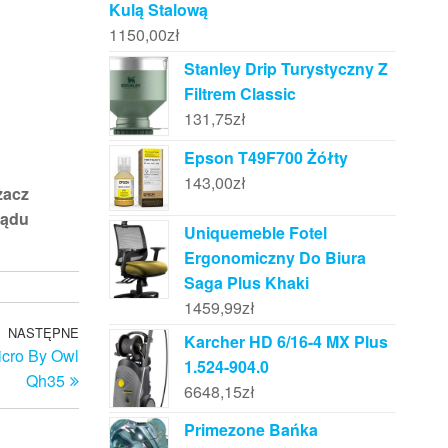
Kulą Stalową
1150,00
zł
Stanley Drip Turystyczny Z
Filtrem Classic
131,75
zł
Epson T49F700 Żółty
143,00
zł
żacz
rądu
Uniquemeble Fotel
Ergonomiczny Do Biura
Saga Plus Khaki
1459,99
zł
NASTĘPNE
Następny
Karcher HD 6/16-4 MX Plus
icro By Owl
wpis
1.524-904.0
Qh35
6648,15
zł
Primezone Bańka