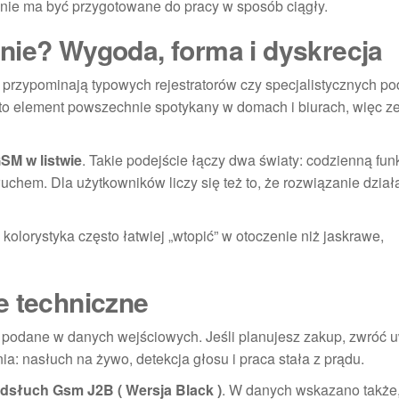
enie ma być przygotowane do pracy w sposób ciągły.
nie? Wygoda, forma i dyskrecja
 przypominają typowych rejestratorów czy specjalistycznych p
t to element powszechnie spotykany w domach i biurach, więc z
SM w listwie
. Takie podejście łączy dwa światy: codzienną fun
uchem. Dla użytkowników liczy się też to, że rozwiązanie dzia
olorystyka często łatwiej „wtopić” w otoczenie niż jaskrawe,
e techniczne
ały podane w danych wejściowych. Jeśli planujesz zakup, zwróć
a: nasłuch na żywo, detekcja głosu i praca stała z prądu.
dsłuch Gsm J2B ( Wersja Black )
. W danych wskazano także