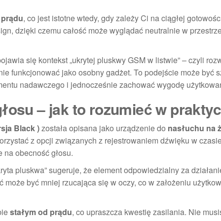
z prądu
, co jest istotne wtedy, gdy zależy Ci na ciągłej gotowośc
ign, dzięki czemu całość może wyglądać neutralnie w przestrzen
jawia się kontekst „ukrytej pluskwy GSM w listwie” – czyli roz
nie funkcjonować jako osobny gadżet. To podejście może być s
lementu nadawczego i jednocześnie zachować wygodę użytkowani
łosu – jak to rozumieć w prakty
ja Black )
została opisana jako urządzenie do
nasłuchu na 
korzystać z opcji związanych z rejestrowaniem dźwięku w czasi
je na obecność głosu.
ta pluskwa” sugeruje, że element odpowiedzialny za działan
ć może być mniej rzucająca się w oczy, co w założeniu użytk
bie
stałym od prądu
, co upraszcza kwestię zasilania. Nie mus