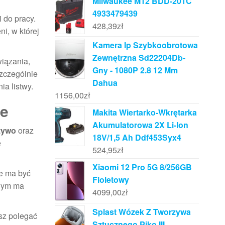
Milwaukee M12 BDD-201C
4933479439
i do pracy.
428,39
zł
i, w której
Kamera Ip Szybkoobrotowa
Zewnętrzna Sd22204Db-
wiązania,
Gny - 1080P 2.8 12 Mm
zczególnie
Dahua
a listwy.
1156,00
zł
ce
Makita Wiertarko-Wkrętarka
Akumulatorowa 2X Li-Ion
żywo
oraz
18V/1,5 Ah Ddf453Syx4
e
524,95
zł
Xiaomi 12 Pro 5G 8/256GB
ie ma być
Fioletowy
owym ma
4099,00
zł
Splast Wózek Z Tworzywa
isz polegać
Sztucznego Piko III