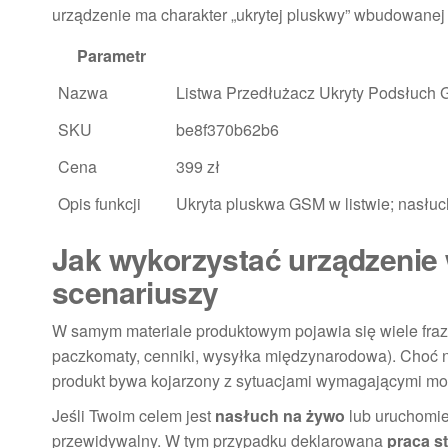
urządzenie ma charakter „ukrytej pluskwy” wbudowanej 
Parametr
Nazwa
Listwa Przedłużacz Ukryty Podsłuch G
SKU
be8f370b62b6
Cena
399 zł
Opis funkcji
Ukryta pluskwa GSM w listwie; nasłuch
Jak wykorzystać urządzenie
scenariuszy
W samym materiale produktowym pojawia się wiele fraz z
paczkomaty, cenniki, wysyłka międzynarodowa). Choć 
produkt bywa kojarzony z sytuacjami wymagającymi moni
Jeśli Twoim celem jest
nasłuch na żywo
lub uruchomi
przewidywalny. W tym przypadku deklarowana
praca s