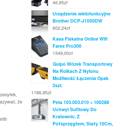
46,95
zł
Urządzenie wielofunkcyjne
Brother DCP-J1050DW
602,24
zł
Kasa Fiskalna Online Wifi
Farex Pro300
1349,00
zł
Quipo Wózek Transportowy
Na Rolkach Z Nylonu
Możliwość Łączenia Opak
2szt.
1186,95
zł
rzesyłek,
kazywać, że
Peta 103.003.010 + 100288
Uchwyt Sufitowy Do
Kratownic, Z
osób
Półsprzęgłem, Stały 10Cm,