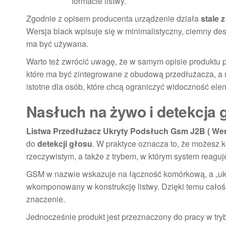
formacie listwy.
Zgodnie z opisem producenta urządzenie działa
stale 
Wersja black wpisuje się w minimalistyczny, ciemny des
ma być używana.
Warto też zwrócić uwagę, że w samym opisie produktu po
które ma być zintegrowane z obudową przedłużacza, a 
istotne dla osób, które chcą ograniczyć widoczność e
Nasłuch na żywo i detekcja g
Listwa Przedłużacz Ukryty Podsłuch Gsm J2B ( Wers
do
detekcji głosu
. W praktyce oznacza to, że możesz 
rzeczywistym, a także z trybem, w którym system reagu
GSM w nazwie wskazuje na łączność komórkową, a „ukry
wkomponowany w konstrukcję listwy. Dzięki temu całoś
znaczenie.
Jednocześnie produkt jest przeznaczony do pracy w try