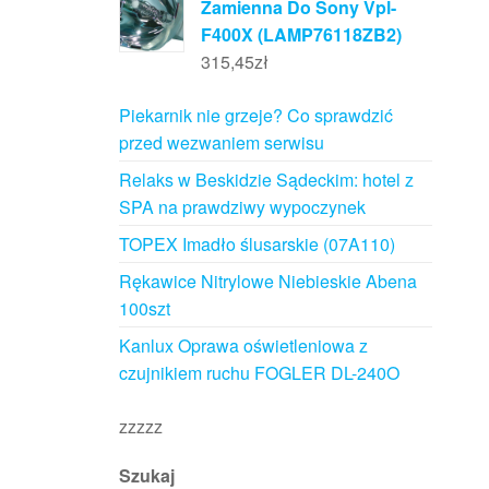
Zamienna Do Sony Vpl-
F400X (LAMP76118ZB2)
315,45
zł
Piekarnik nie grzeje? Co sprawdzić
przed wezwaniem serwisu
Relaks w Beskidzie Sądeckim: hotel z
SPA na prawdziwy wypoczynek
TOPEX Imadło ślusarskie (07A110)
Rękawice Nitrylowe Niebieskie Abena
100szt
Kanlux Oprawa oświetleniowa z
czujnikiem ruchu FOGLER DL-240O
zzzzz
Szukaj