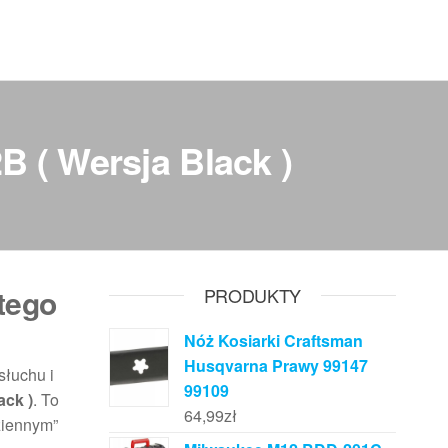
 ( Wersja Black )
ytego
PRODUKTY
Nóż Kosiarki Craftsman
Husqvarna Prawy 99147
słuchu i
99109
ack )
. To
64,99
zł
ziennym”