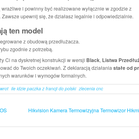
 wrażliwe i powinny być realizowane wyłącznie w zgodzie z
Zawsze upewnij się, że działasz legalnie i odpowiedzialnie.
ają ten model
ntegrowane z obudową przedłużacza.
rybu zgodnie z potrzebą.
y Ci na dyskretnej konstrukcji w wersji
Black
,
Listwa Przedłu
wać do Twoich oczekiwań. Z deklaracją działania
stałe od p
lnych warunków i wymogów formalnych.
wrot
ile idzie paczka z francji do polski
zlecenia cnc
cOS
Hikvision Kamera Termowizyjna Termowizor Hikm