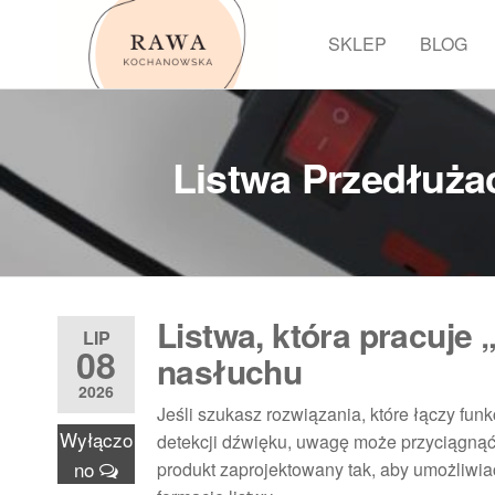
Przejdź
do
SKLEP
BLOG
Rawa
treści
Listwa Przedłuża
Listwa, która pracuje 
LIP
08
nasłuchu
2026
Jeśli szukasz rozwiązania, które łączy fu
Wyłączo
detekcji dźwięku, uwagę może przyciągną
no
produkt zaprojektowany tak, aby umożliwi