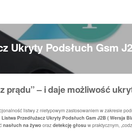
cz Ukryty Podsłuch Gsm J2B
„z prądu” – i daje możliwość ukr
nkcjonalność listwy z nietypowym zastosowaniem w zakresie pod
ć
Listwa Przedłużacz Ukryty Podsłuch Gsm J2B ( Wersja Bl
ać
nasłuch na żywo
oraz
detekcję głosu
w praktycznym, „cod