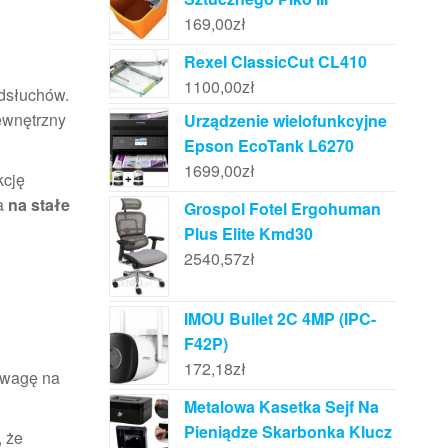
169,00
zł
Rexel ClassicCut CL410
1100,00
zł
odsłuchów.
ewnętrzny
Urządzenie wielofunkcyjne
Epson EcoTank L6270
1699,00
zł
kcję
ła
na stałe
Grospol Fotel Ergohuman
Plus Elite Kmd30
2540,57
zł
IMOU Bullet 2C 4MP (IPC-
F42P)
172,18
zł
 uwagę na
Metalowa Kasetka Sejf Na
Pieniądze Skarbonka Klucz
, że