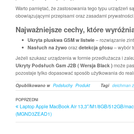
Warto pamiętać, że zastosowania tego typu urządzeń są
obowiązującymi przepisami oraz zasadami prywatności. 
Najważniejsze cechy, które wyróżni
Ukryta pluskwa GSM w listwie
– rozwiązanie zi
Nasłuch na żywo
oraz
detekcja głosu
– wybór t
Jeżeli szukasz urządzenia w formie przedłużacza i zależ
Ukryty Podsłuch Gsm J2B ( Wersja Black )
może paso
pozostaje tylko dopasować sposób użytkowania do rea
Opublikowano w
Podsłuchy
Produkt
Tagi
deichman z
Nawigacja
Poprzedni
POPRZEDNI
Laptop Apple MacBook Air 13,3″/M1/8GB/512GB/ma
wpis
wpisu
(MGND3ZEAD1)