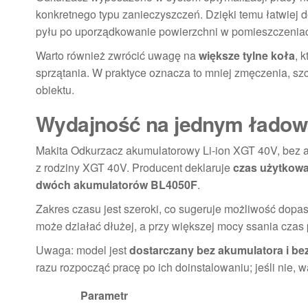
konkretnego typu zanieczyszczeń. Dzięki temu łatwie
pyłu po uporządkowanie powierzchni w pomieszczenia
Warto również zwrócić uwagę na
większe tylne koła
, 
sprzątania. W praktyce oznacza to mniej zmęczenia, sz
obiektu.
Wydajność na jednym ładowa
Makita Odkurzacz akumulatorowy Li-ion XGT 40V, bez a
z rodziny XGT 40V. Producent deklaruje
czas użytkowa
dwóch akumulatorów BL4050F
.
Zakres czasu jest szeroki, co sugeruje możliwość dopa
może działać dłużej, a przy większej mocy ssania czas p
Uwaga: model jest
dostarczany bez akumulatora i be
razu rozpocząć pracę po ich doinstalowaniu; jeśli nie, 
Parametr