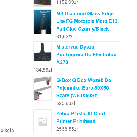
1152,99
zł
MS Diamond Glass Edge
Lite FG Motorola Moto E13
Full Glue Czarny/Black
61,62
zł
Mistervac Dysza
Podłogowa Do Electrolux
A278
134,86
zł
Q-Box Q Box Wózek Do
Pojemnika Euro 80X60
Szary (W80X60Sz)
525,83
zł
Zebra Plastic ID Card
Printer Printhead
2568,55
zł
ne koła