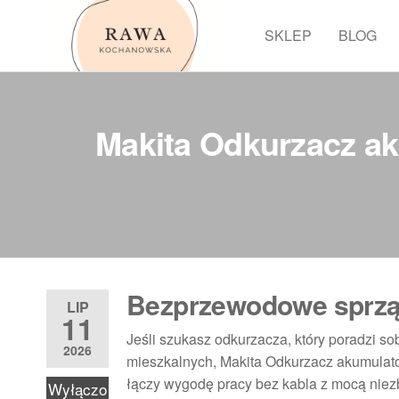
Przejdź
do
SKLEP
BLOG
Rawa
treści
Makita Odkurzacz ak
Bezprzewodowe sprząt
LIP
11
Jeśli szukasz odkurzacza, który poradzi s
2026
mieszkalnych, Makita Odkurzacz akumulato
łączy wygodę pracy bez kabla z mocą niez
Wyłączo