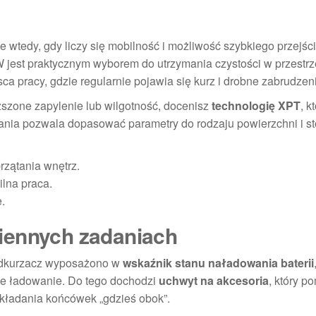
wtedy, gdy liczy się mobilność i możliwość szybkiego przejśc
 W jest praktycznym wyborem do utrzymania czystości w przestr
sca pracy, gdzie regularnie pojawia się kurz i drobne zabrudzen
ższone zapylenie lub wilgotność, docenisz
technologię XPT
, k
ssania pozwala dopasować parametry do rodzaju powierzchni i s
zątania wnętrz.
ilna praca.
.
iennych zadaniach
. Odkurzacz wyposażono w
wskaźnik stanu naładowania baterii
jne ładowanie. Do tego dochodzi
uchwyt na akcesoria
, który p
dkładania końcówek „gdzieś obok”.