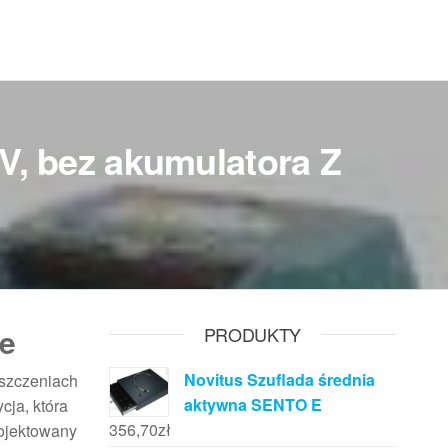
V, bez akumulatora Z
ie
PRODUKTY
Novitus Szuflada średnia
eszczeniach
aktywna SENTO E
ja, która
356,70
zł
rojektowany