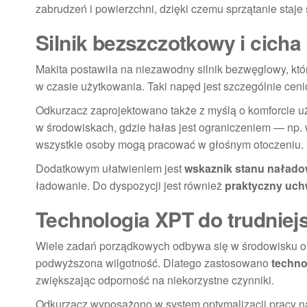
zabrudzeń i powierzchni, dzięki czemu sprzątanie staje
Silnik bezszczotkowy i cicha
Makita postawiła na niezawodny silnik bezwęglowy, któ
w czasie użytkowania. Taki napęd jest szczególnie ceni
Odkurzacz zaprojektowano także z myślą o komforcie u
w środowiskach, gdzie hałas jest ograniczeniem — np. 
wszystkie osoby mogą pracować w głośnym otoczeniu.
Dodatkowym ułatwieniem jest
wskaznik stanu naładow
ładowanie. Do dyspozycji jest również
praktyczny uch
Technologia XPT do trudnie
Wiele zadań porządkowych odbywa się w środowisku o z
podwyższona wilgotność. Dlatego zastosowano
techno
zwiększając odporność na niekorzystne czynniki.
Odkurzacz wyposażono w system optymalizacji pracy n