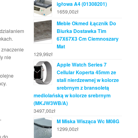
igłowa A4 (01308201)
1659,00
zł
Meble Okmed Łącznik Do
Biurka Dostawka Tim
 działaniem
67X67X3 Cm Ciemnoszary
nkach.
Mat
e znaczenie
129,99
zł
y nie
Apple Watch Series 7
Cellular Koperta 45mm ze
kolejne
stali nierdzewnej w kolorze
cy.
srebrnym z bransoletą
mediolańską w kolorze srebrnym
(MKJW3WB/A)
3497,00
zł
,
M Miska Wisząca Wc M08G
1299,00
zł
u do