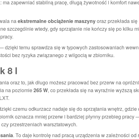
: ma zapewniać stabilną pracę, długą żywotność i komfort naw
zwala na
ekstremalne obciążenie maszyny
oraz przekłada się
 szczególnie wtedy, gdy sprzątanie nie kończy się po kilku m
 pracy.
 dzięki temu sprawdza się w typowych zastosowaniach wewn
stości bez ryzyka związanego z wilgocią w zbiorniku.
k 8 l
ania oraz to, jak długo możesz pracować bez przerw na opróżn
ia na poziomie
265 W
, co przekłada się na wyraźnie wyższą s
LXT.
 dzięki czemu odkurzacz nadaje się do sprzątania wnętrz, gdzie 
iornik oznacza mniej przerw i bardziej płynny przebieg pracy 
 czy przestrzeniach warsztatowych.
ssania
. To daje kontrolę nad pracą urządzenia w zależności od 