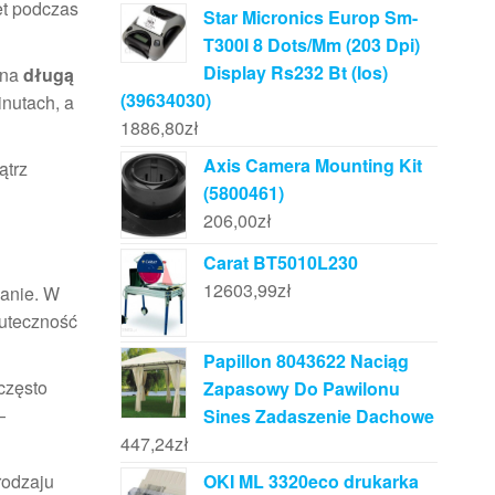
et podczas
Star Micronics Europ Sm-
T300I 8 Dots/Mm (203 Dpi)
Display Rs232 Bt (Ios)
 na
długą
(39634030)
inutach, a
1886,80
zł
Axis Camera Mounting Kit
ątrz
(5800461)
206,00
zł
Carat BT5010L230
12603,99
zł
ianie. W
kuteczność
Papillon 8043622 Naciąg
często
Zapasowy Do Pawilonu
—
Sines Zadaszenie Dachowe
447,24
zł
OKI ML 3320eco drukarka
rodzaju