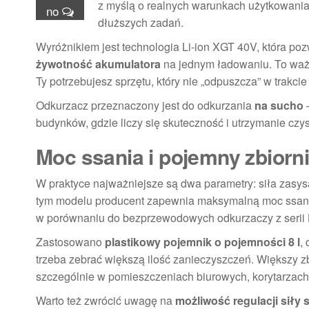
z myślą o realnych warunkach użytkowania
no
dłuższych zadań.
Wyróżnikiem jest technologia Li-ion XGT 40V, która po
żywotność akumulatora
na jednym ładowaniu. To ważne
Ty potrzebujesz sprzętu, który nie „odpuszcza” w trakcie
Odkurzacz przeznaczony jest do odkurzania
na sucho
—
budynków, gdzie liczy się skuteczność i utrzymanie czy
Moc ssania i pojemny zbiorni
W praktyce najważniejsze są dwa parametry: siła zasys
tym modelu producent zapewnia maksymalną moc ssan
w porównaniu do bezprzewodowych odkurzaczy z serii 
Zastosowano
plastikowy pojemnik o pojemności 8 l
,
trzeba zebrać większą ilość zanieczyszczeń. Większy zb
szczególnie w pomieszczeniach biurowych, korytarzach
Warto też zwrócić uwagę na
możliwość regulacji siły 