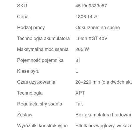
SKU
4519d9333c57
Cena
1806.14 zł
Rodzaj pracy
Odkurzanie na sucho
Technologia akumulatora
Li-ion XGT 40V
Maksymalna moc ssania
265 W
Pojemność pojemnika
8 l
Klasa pyłu
L
Czas użytkowania
28–220 min (dla dwóch a
Technologia
XPT
Regulacja siły ssania
Tak
Zestaw
Bez akumulatora i ładowar
Wyróżniki konstrukcyjne
Silnik bezwęglowy, wskaźni