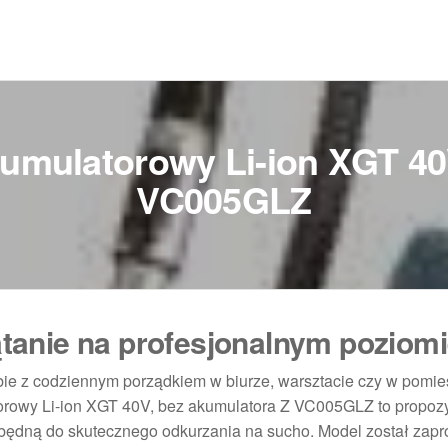
umulatorowy Li-ion XGT 40
VC005GLZ
anie na profesjonalnym poziom
obie z codziennym porządkiem w biurze, warsztacie czy w pomi
rowy Li-ion XGT 40V, bez akumulatora Z VC005GLZ to propozyc
będną do skutecznego odkurzania na sucho. Model został zap