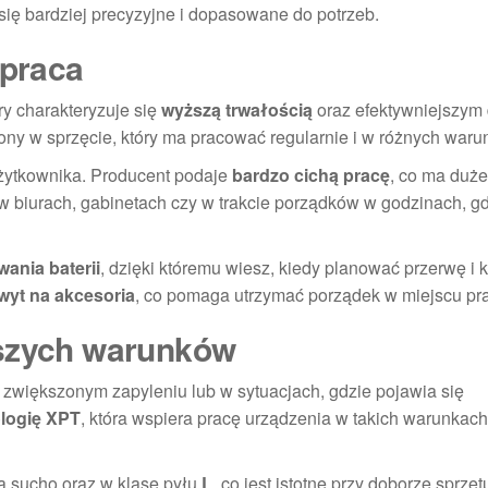
 się bardziej precyzyjne i dopasowane do potrzeb.
 praca
ry charakteryzuje się
wyższą trwałością
oraz efektywniejszym
ony w sprzęcie, który ma pracować regularnie i w różnych waru
żytkownika. Producent podaje
bardzo cichą pracę
, co ma duż
w biurach, gabinetach czy w trakcie porządków w godzinach, gd
ania baterii
, dzięki któremu wiesz, kiedy planować przerwę i 
wyt na akcesoria
, co pomaga utrzymać porządek w miejscu pra
jszych warunków
większonym zapyleniu lub w sytuacjach, gdzie pojawia się
logię XPT
, która wspiera pracę urządzenia w takich warunkach
a sucho oraz w klasę pyłu
L
, co jest istotne przy doborze sprzęt