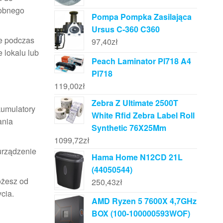
robnego
Pompa Pompka Zasilająca
Ursus C-360 C360
ie podczas
97,40
zł
 lokalu lub
Peach Laminator Pl718 A4
Pl718
119,00
zł
Zebra Z Ultimate 2500T
kumulatory
White Rfid Zebra Label Roll
ania
Synthetic 76X25Mm
1099,72
zł
urządzenie
Hama Home N12CD 21L
(44050544)
ożesz od
250,43
zł
cia.
AMD Ryzen 5 7600X 4,7GHz
BOX (100-100000593WOF)