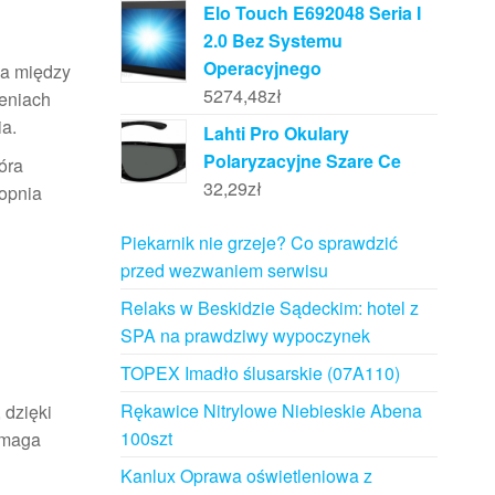
Elo Touch E692048 Seria I
2.0 Bez Systemu
Operacyjnego
ia między
5274,48
zł
zeniach
ia.
Lahti Pro Okulary
Polaryzacyjne Szare Ce
tóra
32,29
zł
topnia
Piekarnik nie grzeje? Co sprawdzić
przed wezwaniem serwisu
Relaks w Beskidzie Sądeckim: hotel z
SPA na prawdziwy wypoczynek
TOPEX Imadło ślusarskie (07A110)
Rękawice Nitrylowe Niebieskie Abena
, dzięki
100szt
omaga
Kanlux Oprawa oświetleniowa z