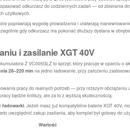
j dopasować odkurzacz do codziennych zadań — od zbierania d
ch użytkowych.
które poprawiają wygodę prowadzenia i ułatwiają manewrowan
czególnie gdy odkurzacz ma pokonać dłuższy dystans w obrębie
niu i zasilanie XGT 40V
kumulatora Z VC005GLZ to sprzęt, który pracuje w oparciu o a
nia 28–220 min
na jedno ładowanie, przy założeniu zastosow
sowania pracy do realnych potrzeb — przy niższym obciążeniu 
racy będzie krótszy, ale za to z wyższą skutecznością.
z ładowarki
. Jeżeli masz już kompatybilne baterie XGT 40V, m
warto uwzględnić zakup zasilania, aby komplet był gotowy do uży
Wartość