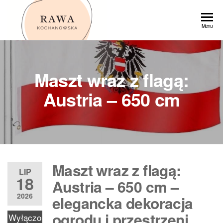
Przejdź
do
Rawa
Menu
treści
Maszt wraz z flagą:
Austria – 650 cm
Maszt wraz z flagą:
LIP
18
Austria – 650 cm –
2026
elegancka dekoracja
ogrodu i przestrzeni
Wyłączo