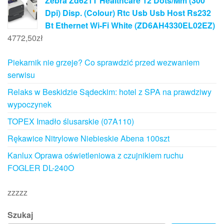
Zebra Zd621T Healthcare 12 Dots/Mm (300
Dpi) Disp. (Colour) Rtc Usb Usb Host Rs232
Bt Ethernet Wi-Fi White (ZD6AH4330EL02EZ)
4772,50
zł
Piekarnik nie grzeje? Co sprawdzić przed wezwaniem
serwisu
Relaks w Beskidzie Sądeckim: hotel z SPA na prawdziwy
wypoczynek
TOPEX Imadło ślusarskie (07A110)
Rękawice Nitrylowe Niebieskie Abena 100szt
Kanlux Oprawa oświetleniowa z czujnikiem ruchu
FOGLER DL-240O
zzzzz
Szukaj