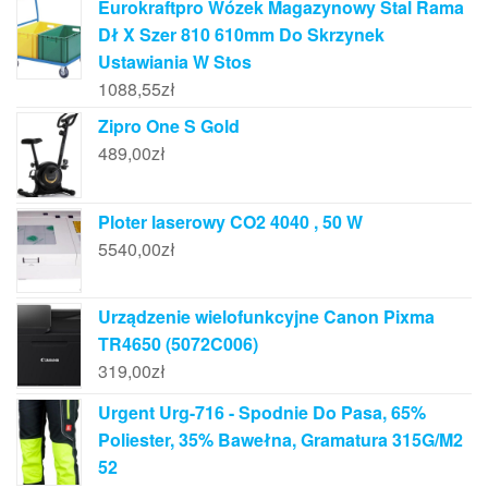
Eurokraftpro Wózek Magazynowy Stal Rama
Dł X Szer 810 610mm Do Skrzynek
Ustawiania W Stos
1088,55
zł
Zipro One S Gold
489,00
zł
Ploter laserowy CO2 4040 , 50 W
5540,00
zł
Urządzenie wielofunkcyjne Canon Pixma
TR4650 (5072C006)
319,00
zł
Urgent Urg-716 - Spodnie Do Pasa, 65%
Poliester, 35% Bawełna, Gramatura 315G/M2
52