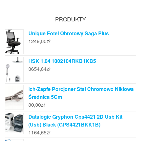
PRODUKTY
Unique Fotel Obrotowy Saga Plus
1249,00
zł
HSK 1.04 1002104RKB1KB5
3654,64
zł
Ich-Zapfe Porcjoner Stal Chromowo Niklowa
Średnica 5Cm
30,00
zł
Datalogic Gryphon Gps4421 2D Usb Kit
(Usb) Black (GPS4421BKK1B)
1164,65
zł