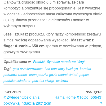
Całkowita długość około 6,5 m sprawia, że cała
kompozycja prezentuje się proporcjonalnie i jest wyraźnie
widoczna. Jednocześnie masa całkowita wynosząca około
3,3 kg ułatwia przenoszenie elementów i montaż w
wybranym miejscu.
Jeżeli szukasz produktu, który łączy kompletność zestawu
z możliwością dopasowania wysokości,
Maszt wraz z
flagą: Austria – 650 cm
spełnia te oczekiwania w jednym,
gotowym rozwiązaniu.
Opublikowano w
Produkt
Symbole narodowe i flagi
Tagi
geis przekierowanie
kod pocztowy kwidzyn
korekta
paliwowa raben
orlen paczka gdzie nadać vinted
pepco
pudełka składane
pocztex skargi
us ilawa
Nawigacja
Poprzedni
POPRZEDNI
NASTĘPNE
N
Zwieger Obsidian z
Hama Home X10Cd (50543)
wpis
w
wpisu
pokrywką indukcja 28x12cm