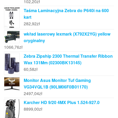
102,20
zł
Taśma Laminacyjna Zebra do P640i na 600
kart
282,92
zł
wkład laserowy lexmark (X792X2YG) yellow
oryginalny
1066,76
zł
Zebra Zipship 2300 Thermal Transfer Ribbon
Wax 131Mm (02300BK13145)
60,58
zł
Monitor Asus Monitor Tuf Gaming
VG34VQL1B (90LM06F0B01170)
2497,04
zł
Karcher HD 9/20 4MX Plus 1.524-927.0
8899,00
zł