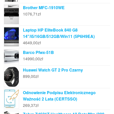
Brother MFC-1910WE
1076,71
zł
Laptop HP EliteBook 840 G8
14"/i5/16GB/512GB/Win11 (5P6H9EA)
4649,00
zł
Barco Pfwx-51B
14990,00
zł
Huawei Watch GT 2 Pro Czarny
899,00
zł
Odnowienie Podpisu Elektronicznego
Ważność 2 Lata (CERTSSO)
269,37
zł