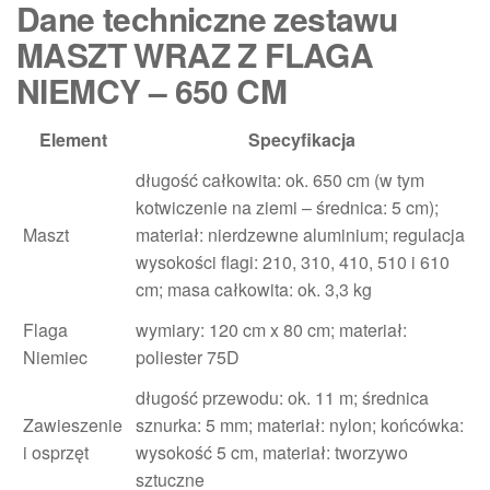
Dane techniczne zestawu
MASZT WRAZ Z FLAGA
NIEMCY – 650 CM
Element
Specyfikacja
długość całkowita: ok. 650 cm (w tym
kotwiczenie na ziemi – średnica: 5 cm);
Maszt
materiał: nierdzewne aluminium; regulacja
wysokości flagi: 210, 310, 410, 510 i 610
cm; masa całkowita: ok. 3,3 kg
Flaga
wymiary: 120 cm x 80 cm; materiał:
Niemiec
poliester 75D
długość przewodu: ok. 11 m; średnica
Zawieszenie
sznurka: 5 mm; materiał: nylon; końcówka:
i osprzęt
wysokość 5 cm, materiał: tworzywo
sztuczne