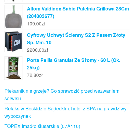
Altom Valdinox Sabio Patelnia Grillowa 28Cm
(204003677)
109,00
zł
Cyfrowy Uchwyt Ścienny S2 Z Pasem Złoty
Sp. Mm. 10
2200,00
zł
Porta Pellis Granulat Ze Słomy - 60 L (Ok.
25kg)
72,80
zł
Piekarnik nie grzeje? Co sprawdzić przed wezwaniem
serwisu
Relaks w Beskidzie Sądeckim: hotel z SPA na prawdziwy
wypoczynek
TOPEX Imadło ślusarskie (07A110)