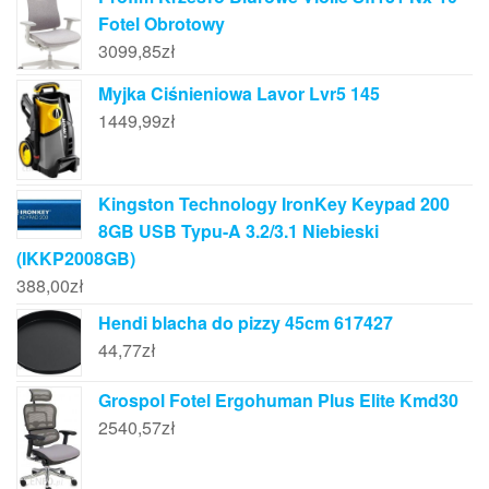
Fotel Obrotowy
3099,85
zł
Myjka Ciśnieniowa Lavor Lvr5 145
1449,99
zł
Kingston Technology IronKey Keypad 200
8GB USB Typu-A 3.2/3.1 Niebieski
(IKKP2008GB)
388,00
zł
Hendi blacha do pizzy 45cm 617427
44,77
zł
Grospol Fotel Ergohuman Plus Elite Kmd30
2540,57
zł