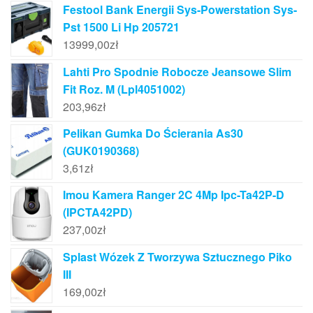
Festool Bank Energii Sys-Powerstation Sys-
Pst 1500 Li Hp 205721
13999,00
zł
Lahti Pro Spodnie Robocze Jeansowe Slim
Fit Roz. M (Lpl4051002)
203,96
zł
Pelikan Gumka Do Ścierania As30
(GUK0190368)
3,61
zł
Imou Kamera Ranger 2C 4Mp Ipc-Ta42P-D
(IPCTA42PD)
237,00
zł
Splast Wózek Z Tworzywa Sztucznego Piko
III
169,00
zł