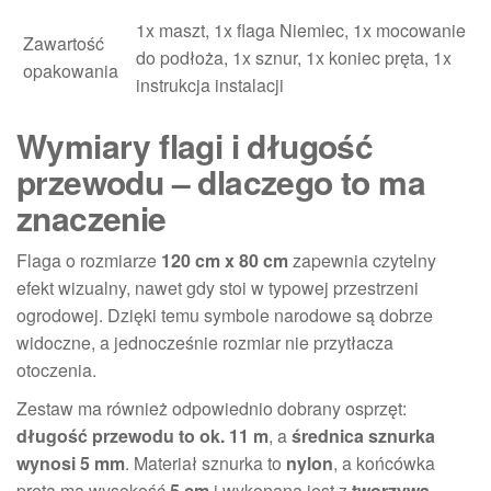
1x maszt, 1x flaga Niemiec, 1x mocowanie
Zawartość
do podłoża, 1x sznur, 1x koniec pręta, 1x
opakowania
instrukcja instalacji
Wymiary flagi i długość
przewodu – dlaczego to ma
znaczenie
Flaga o rozmiarze
120 cm x 80 cm
zapewnia czytelny
efekt wizualny, nawet gdy stoi w typowej przestrzeni
ogrodowej. Dzięki temu symbole narodowe są dobrze
widoczne, a jednocześnie rozmiar nie przytłacza
otoczenia.
Zestaw ma również odpowiednio dobrany osprzęt:
długość przewodu to ok. 11 m
, a
średnica sznurka
wynosi 5 mm
. Materiał sznurka to
nylon
, a końcówka
pręta ma wysokość
5 cm
i wykonana jest z
tworzywa