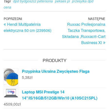
Tagi
dpd bydgoszcz petersona
pekaes pl
przesylka dpd
cena
Nawigacja
Poprzedni
POPRZEDNI
NASTĘPNE
N
Hendi Multipatelnia
Ruxxac Profesjonalna
wpis
w
wpisu
elektryczna 50 cm (239506)
Taczka Transportowa,
Składana ,Ruxxac®-Cart
Business Xl
PRODUKTY
Przypinka Ukraina Zwycięstwo Flaga
5,38
zł
Laptop MSI Prestige 14
14"/i5/16GB/512GB/Win10 (A10SC215PL)
4509,00
zł