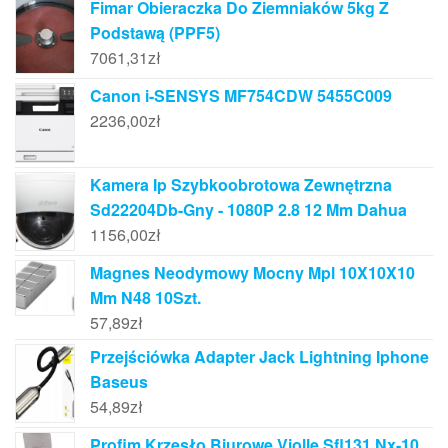
Fimar Obieraczka Do Ziemniaków 5kg Z
Podstawą (PPF5)
7061,31
zł
Canon i-SENSYS MF754CDW 5455C009
2236,00
zł
Kamera Ip Szybkoobrotowa Zewnętrzna
Sd22204Db-Gny - 1080P 2.8 12 Mm Dahua
1156,00
zł
Magnes Neodymowy Mocny Mpl 10X10X10
Mm N48 10Szt.
57,89
zł
Przejściówka Adapter Jack Lightning Iphone
Baseus
54,89
zł
Profim Krzesło Biurowe Violle Sfl131 Nx-10