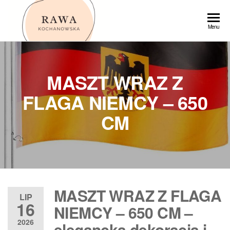
Przejdź
do
Rawa
Menu
treści
MASZT WRAZ Z
FLAGA NIEMCY – 650
CM
MASZT WRAZ Z FLAGA
LIP
16
NIEMCY – 650 CM –
2026
elegancka dekoracja i