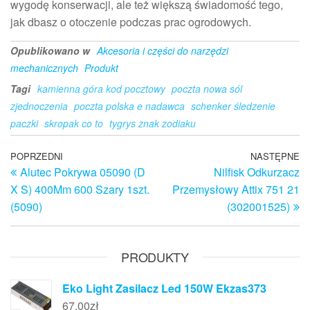
wygodę konserwacji, ale też większą świadomość tego,
jak dbasz o otoczenie podczas prac ogrodowych.
Opublikowano w
Akcesoria i części do narzędzi
mechanicznych
Produkt
Tagi
kamienna góra kod pocztowy
poczta nowa sól
zjednoczenia
poczta polska e nadawca
schenker śledzenie
paczki
skropak co to
tygrys znak zodiaku
Nawigacja
Poprzedni
POPRZEDNI
NASTĘPNE
N
Alutec Pokrywa 05090 (D
Nilfisk Odkurzacz
wpis
w
wpisu
X S) 400Mm 600 Szary 1szt.
Przemysłowy Attix 751 21
(5090)
(302001525)
PRODUKTY
Eko Light Zasilacz Led 150W Ekzas373
67,00
zł