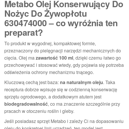
Metabo Olej Konserwujący Do
Nożyc Do Żywopłotu
630474000 – co wyróżnia ten
preparat?
To produkt w wygodnej, kompaktowej formie,
przeznaczony do pielęgnacji narzędzi mechanicznych do
cięcia. Olej ma
zawartość 100 ml
, dzięki czemu łatwo go
przechowywać i stosować wtedy, gdy pojawia się potrzeba
odświeżenia ochrony mechanizmu tnącego.
Kluczową cechą jest baza:
na naturalnym oleju
. Taka
receptura dobrze wpisuje się w codzienną konserwację
sprzętu ogrodowego, a dodatkowym atutem jest
biodegradowalność
, co ma znaczenie szczególnie przy
pracach w otoczeniu roślin i gleby.
Jeśli posiadasz sprzęt Metabo i zależy Ci na dopasowaniu
oleju do konkretnej linii urządzeń, ten model jest