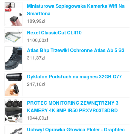
Miniaturowa Szpiegowska Kamerka Wifi Na
Smartfona
189,99
zł
Rexel ClassicCut CL410
1100,00
zł
Atlas Bhp Trzewiki Ochronne Atlas Ab 5 S3
311,37
zł
Dyktafon Podsłuch na magnes 32GB Q77
247,16
zł
PROTEC MONITORING ZEWNĘTRZNY 3
KAMERY 4K 8MP IR50 PRXVR03T8DBD
1044,00
zł
Uchwyt Oprawka Głowica Ploter - Graphtec