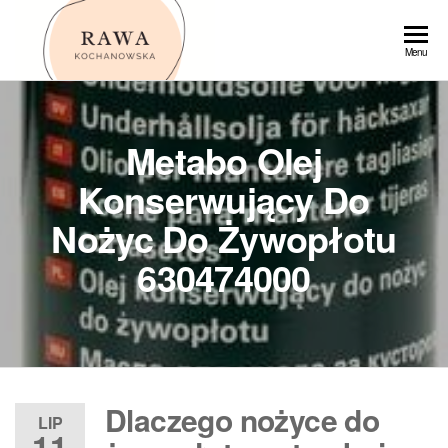
Przejdź
do
Rawa
Menu
treści
Metabo Olej
Konserwujący Do
Nożyc Do Żywopłotu
630474000
Dlaczego nożyce do
LIP
11