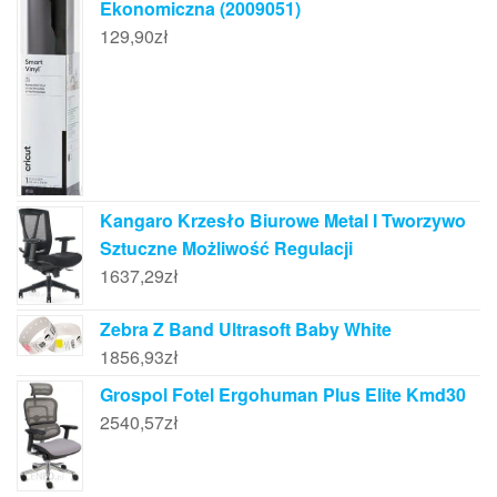
Ekonomiczna (2009051)
129,90
zł
Kangaro Krzesło Biurowe Metal I Tworzywo
Sztuczne Możliwość Regulacji
1637,29
zł
Zebra Z Band Ultrasoft Baby White
1856,93
zł
Grospol Fotel Ergohuman Plus Elite Kmd30
2540,57
zł