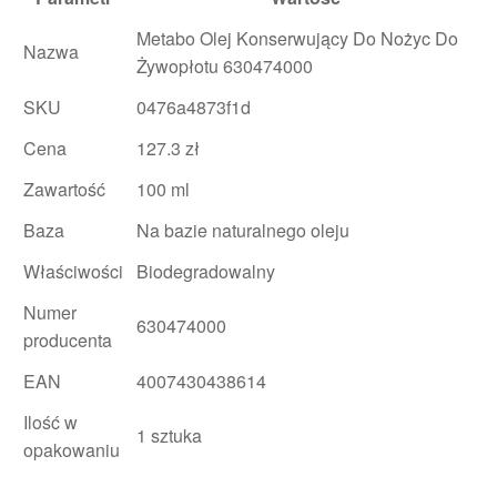
Metabo Olej Konserwujący Do Nożyc Do
Nazwa
Żywopłotu 630474000
SKU
0476a4873f1d
Cena
127.3 zł
Zawartość
100 ml
Baza
Na bazie naturalnego oleju
Właściwości
Biodegradowalny
Numer
630474000
producenta
EAN
4007430438614
Ilość w
1 sztuka
opakowaniu