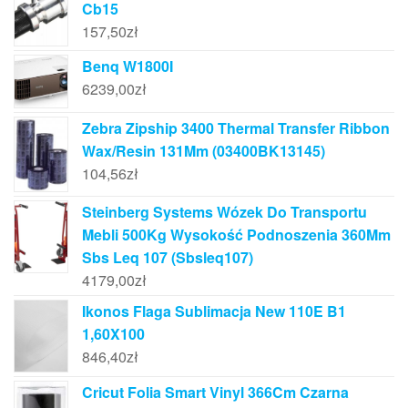
Cb15
157,50
zł
Benq W1800I
6239,00
zł
Zebra Zipship 3400 Thermal Transfer Ribbon
Wax/Resin 131Mm (03400BK13145)
104,56
zł
Steinberg Systems Wózek Do Transportu
Mebli 500Kg Wysokość Podnoszenia 360Mm
Sbs Leq 107 (Sbsleq107)
4179,00
zł
Ikonos Flaga Sublimacja New 110E B1
1,60X100
846,40
zł
Cricut Folia Smart Vinyl 366Cm Czarna