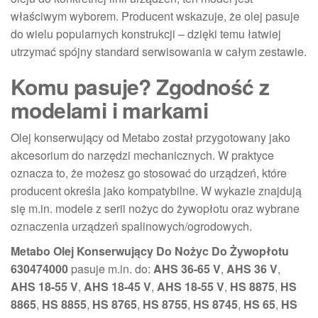
właściwym wyborem. Producent wskazuje, że olej pasuje
do wielu popularnych konstrukcji – dzięki temu łatwiej
utrzymać spójny standard serwisowania w całym zestawie.
Komu pasuje? Zgodność z
modelami i markami
Olej konserwujący od Metabo został przygotowany jako
akcesorium do narzędzi mechanicznych. W praktyce
oznacza to, że możesz go stosować do urządzeń, które
producent określa jako kompatybilne. W wykazie znajdują
się m.in. modele z serii nożyc do żywopłotu oraz wybrane
oznaczenia urządzeń spalinowych/ogrodowych.
Metabo Olej Konserwujący Do Nożyc Do Żywopłotu
630474000
pasuje m.in. do:
AHS 36-65 V
,
AHS 36 V
,
AHS 18-55 V
,
AHS 18-45 V
,
AHS 18-55 V
,
HS 8875
,
HS
8865
,
HS 8855
,
HS 8765
,
HS 8755
,
HS 8745
,
HS 65
,
HS