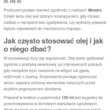
55
,
HS 45
.
Producent podaje również zgodność z markami:
Metabo
.
Dzięki temu olej jest dobrym rozwiązaniem, gdy chcesz
zadbać o narzędzie bez zgadywania, czy wybrany preparat
będzie odpowiedni do mechanizmu tnącego.
Jak często stosować olej i jak
o niego dbać?
W konserwacji liczy się regularność. Olej warto aplikować
zgodnie z praktyką serwisową: po intensywnych pracach,
gdy narzędzie było narażone na wilgoć lub gęstą
roślinność z żywicą. Smarowanie pomaga ograniczać
tarcie i wspiera ochronę elementów roboczych przed
szybkim pogorszeniem działania.
Preparat w butelce o pojemności
100 ml
jest wygodny do
przechowywania w domowym warsztacie ogrodowym.
Warto trzymać go w miejscu suchym i chronionym przed