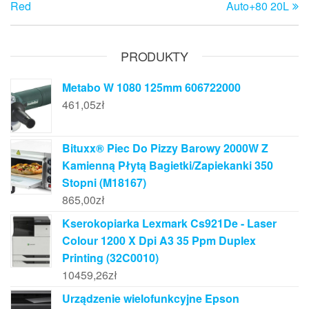
Red
Auto+80 20L
PRODUKTY
Metabo W 1080 125mm 606722000
461,05
zł
Bituxx® Piec Do Pizzy Barowy 2000W Z
Kamienną Płytą Bagietki/Zapiekanki 350
Stopni (M18167)
865,00
zł
Kserokopiarka Lexmark Cs921De - Laser
Colour 1200 X Dpi A3 35 Ppm Duplex
Printing (32C0010)
10459,26
zł
Urządzenie wielofunkcyjne Epson