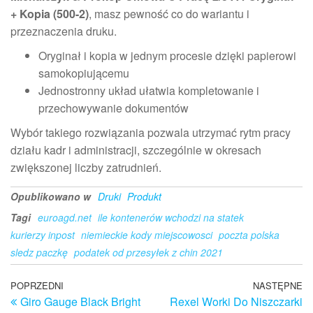
+ Kopia (500-2)
, masz pewność co do wariantu i
przeznaczenia druku.
Oryginał i kopia w jednym procesie dzięki papierowi
samokopiującemu
Jednostronny układ ułatwia kompletowanie i
przechowywanie dokumentów
Wybór takiego rozwiązania pozwala utrzymać rytm pracy
działu kadr i administracji, szczególnie w okresach
zwiększonej liczby zatrudnień.
Opublikowano w
Druki
Produkt
Tagi
euroagd.net
ile kontenerów wchodzi na statek
kurierzy inpost
niemieckie kody miejscowosci
poczta polska
sledz paczkę
podatek od przesyłek z chin 2021
Nawigacja
Poprzedni
POPRZEDNI
NASTĘPNE
N
Giro Gauge Black Bright
Rexel Worki Do Niszczarki
wpis
w
wpisu