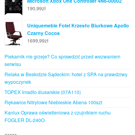
Microsoft Xbox One Controller 4N6-00002
190,99
zł
Uniquemeble Fotel Krzesło Biurkowe Apollo
Czarny Cocoa
1699,99
zł
Piekarnik nie grzeje? Co sprawdzić przed wezwaniem
serwisu
Relaks w Beskidzie Sądeckim: hotel z SPA na prawdziwy
wypoczynek
TOPEX Imadło ślusarskie (07A110)
Rękawice Nitrylowe Niebieskie Abena 100szt
Kanlux Oprawa oświetleniowa z czujnikiem ruchu
FOGLER DL-240O
zzzzz