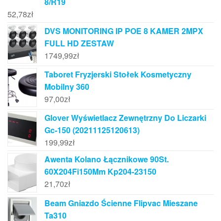
8/R19
52,78
zł
DVS MONITORING IP POE 8 KAMER 2MPX
FULL HD ZESTAW
1749,99
zł
Taboret Fryzjerski Stołek Kosmetyczny
Mobilny 360
97,00
zł
Glover Wyświetlacz Zewnętrzny Do Liczarki
Gc-150 (20211125120613)
199,99
zł
Awenta Kolano Łącznikowe 90St.
60X204Fi150Mm Kp204-23150
21,70
zł
Beam Gniazdo Ścienne Flipvac Mieszane
Ta310