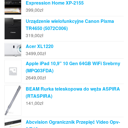
Expression Home XP-2155
399,00
zł
Urządzenie wielofunkcyjne Canon Pixma
TR4650 (5072C006)
319,00
zł
Acer XL1220
3499,00
zł
Apple iPad 10,9" 10 Gen 64GB WiFi Srebrny
(MPQ03FDA)
2649,00
zł
BEAM Rurka teleskopowa do węża ASPIRA
(RTASPIRA)
141,00
zł
Abcvision Ogranicznik Przepięć Video Opv-