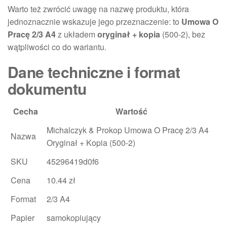
Warto też zwrócić uwagę na nazwę produktu, która
jednoznacznie wskazuje jego przeznaczenie: to
Umowa O
Pracę 2/3 A4
z układem
oryginał + kopia
(500-2), bez
wątpliwości co do wariantu.
Dane techniczne i format
dokumentu
Cecha
Wartość
Michalczyk & Prokop Umowa O Pracę 2/3 A4
Nazwa
Oryginał + Kopia (500-2)
SKU
45296419d0f6
Cena
10.44 zł
Format
2/3 A4
Papier
samokopiujący