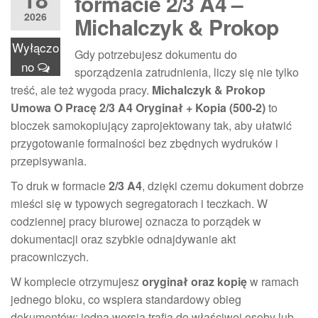
formacie 2/3 A4 –
2026
Michalczyk & Prokop
Wyłączo
Gdy potrzebujesz dokumentu do
no
sporządzenia zatrudnienia, liczy się nie tylko
treść, ale też wygoda pracy.
Michalczyk & Prokop
Umowa O Pracę 2/3 A4 Oryginał + Kopia (500-2)
to
bloczek samokopiujący zaprojektowany tak, aby ułatwić
przygotowanie formalności bez zbędnych wydruków i
przepisywania.
To druk w formacie
2/3 A4
, dzięki czemu dokument dobrze
mieści się w typowych segregatorach i teczkach. W
codziennej pracy biurowej oznacza to porządek w
dokumentacji oraz szybkie odnajdywanie akt
pracowniczych.
W komplecie otrzymujesz
oryginał oraz kopię
w ramach
jednego bloku, co wspiera standardowy obieg
dokumentów: jedna wersja trafia do właściwej osoby lub