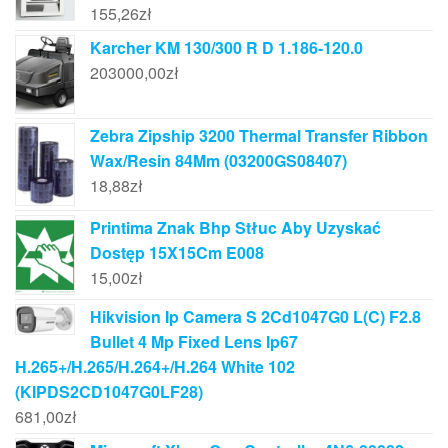
155,26
zł
Karcher KM 130/300 R D 1.186-120.0
203000,00
zł
Zebra Zipship 3200 Thermal Transfer Ribbon
Wax/Resin 84Mm (03200GS08407)
18,88
zł
Printima Znak Bhp Stłuc Aby Uzyskać
Dostęp 15X15Cm E008
15,00
zł
Hikvision Ip Camera S 2Cd1047G0 L(C) F2.8
Bullet 4 Mp Fixed Lens Ip67
H.265+/H.265/H.264+/H.264 White 102
(KIPDS2CD1047G0LF28)
681,00
zł