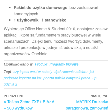
Pakiet do użytku domowego
, bez zastosowań
komercyjnych
1 użytkownik
i
1 stanowisko
Wybierając Office Home & Student 2010, dostajesz zestaw
aplikacji, które są fundamentem pracy biurowej w wielu
scenariuszach. Dzięki temu możesz tworzyć dokumenty,
arkusze i prezentacje w jednym środowisku, a notatki
organizować w OneNote.
Opublikowano w
Produkt
Programy biurowe
Tagi
czy inpost wozi w soboty
dpd zlecenie odbioru
jak
podpisac koperte na list
poczta polska białystok praca
up
gdynia 2
Nawigacja
Poprzedni
POPRZEDNI
NASTĘPNE
N
Taśma Zebra ZXP1 BIAŁA
MATRIX Drukarka
wpis
w
wpisu
– 500 wydruków
paragonowa, zamówień