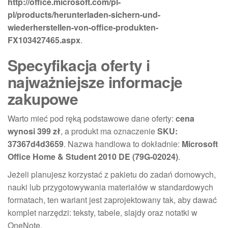
http://office.microsoft.com/pl-
pl/products/herunterladen-sichern-und-
wiederherstellen-von-office-produkten-
FX103427465.aspx
.
Specyfikacja oferty i
najważniejsze informacje
zakupowe
Warto mieć pod ręką podstawowe dane oferty:
cena
wynosi 399 zł
, a produkt ma oznaczenie
SKU:
37367d4d3659
. Nazwa handlowa to dokładnie:
Microsoft
Office Home & Student 2010 DE (79G-02024)
.
Jeżeli planujesz korzystać z pakietu do zadań domowych,
nauki lub przygotowywania materiałów w standardowych
formatach, ten wariant jest zaprojektowany tak, aby dawać
komplet narzędzi: teksty, tabele, slajdy oraz notatki w
OneNote.