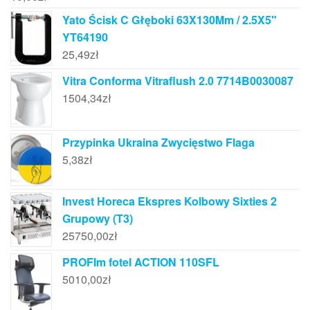
Yato Ścisk C Głęboki 63X130Mm / 2.5X5"
YT64190
25,49
zł
Vitra Conforma Vitraflush 2.0 7714B0030087
1504,34
zł
Przypinka Ukraina Zwycięstwo Flaga
5,38
zł
Invest Horeca Ekspres Kolbowy Sixties 2
Grupowy (T3)
25750,00
zł
PROFIm fotel ACTION 110SFL
5010,00
zł