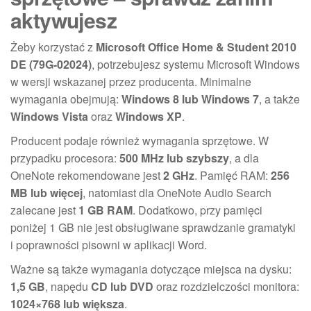
aktywujesz
Żeby korzystać z
Microsoft Office Home & Student 2010
DE (79G-02024)
, potrzebujesz systemu Microsoft Windows
w wersji wskazanej przez producenta. Minimalne
wymagania obejmują:
Windows 8 lub Windows 7
, a także
Windows Vista
oraz
Windows XP
.
Producent podaje również wymagania sprzętowe. W
przypadku procesora:
500 MHz lub szybszy
, a dla
OneNote rekomendowane jest
2 GHz
. Pamięć RAM:
256
MB lub więcej
, natomiast dla OneNote Audio Search
zalecane jest
1 GB RAM
. Dodatkowo, przy pamięci
poniżej 1 GB nie jest obsługiwane sprawdzanie gramatyki
i poprawności pisowni w aplikacji Word.
Ważne są także wymagania dotyczące miejsca na dysku:
1,5 GB
, napędu
CD lub DVD
oraz rozdzielczości monitora:
1024×768 lub większa
.