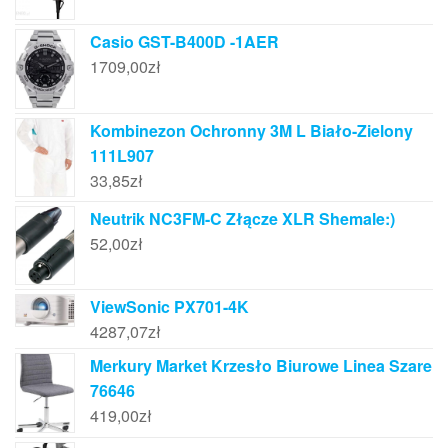
Casio GST-B400D -1AER
1709,00
zł
Kombinezon Ochronny 3M L Biało-Zielony
111L907
33,85
zł
Neutrik NC3FM-C Złącze XLR Shemale:)
52,00
zł
ViewSonic PX701-4K
4287,07
zł
Merkury Market Krzesło Biurowe Linea Szare
76646
419,00
zł