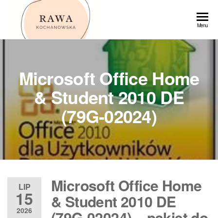
Przejdź
do
Rawa
Menu
treści
Microsoft Office Home
& Student 2010 DE
(79G-02024)
Microsoft Office Home
LIP
15
& Student 2010 DE
2026
(79G-02024) – pakiet do