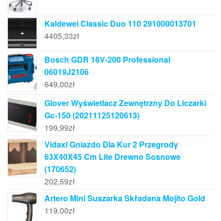
Kaldewei Classic Duo 110 291000013701
4405,33
zł
Bosch GDR 18V-200 Professional
06019J2106
649,00
zł
Glover Wyświetlacz Zewnętrzny Do Liczarki
Gc-150 (20211125120613)
199,99
zł
Vidaxl Gniazdo Dla Kur 2 Przegrody
63X40X45 Cm Lite Drewno Sosnowe
(170652)
202,59
zł
Artero Mini Suszarka Składana Mojito Gold
119,00
zł