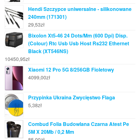
Hendi Szczypce uniwersalne - silikonowane
240mm (171301)
29,53
zł
Bixolon Xt5-46 24 Dots/Mm (600 Dpi) Disp.
(Colour) Rtc Usb Usb Host Rs232 Ethernet
Black (XT546NS)
10450,95
zł
Xiaomi 12 Pro 5G 8/256GB Fioletowy
4099,00
zł
Przypinka Ukraina Zwycięstwo Flaga
5,38
zł
Combud Folia Budowlana Czarna Atest Pe
5M X 20Mb / 0,2 Mm
85,00
zł