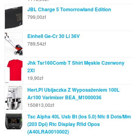
JBL Charge 5 Tomorrowland Edition
799,00
zł
Einhell Ge-Cr 30 Li 36V
789,54
zł
Jhk Tsr160Comb T Shirt Męskie Czerwony
2Xl
19,90
zł
Hert.Pl Ubijaczka Z Wyposażeniem 100L
Ar100 Varimixer BEA_M1000036
150813,00
zł
Tsc Alpha 40L Usb Bt (Ios 5.0) Nfc 8 Dots/Mm
(203 Dpi) Rtc Display Rfid Opos
(A40LRA0010002)