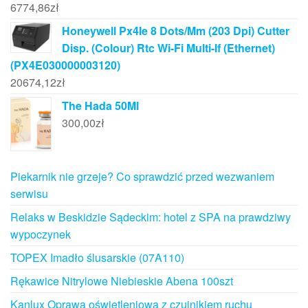
6774,86
zł
Honeywell Px4Ie 8 Dots/Mm (203 Dpi) Cutter
Disp. (Colour) Rtc Wi-Fi Multi-If (Ethernet)
(PX4E030000003120)
20674,12
zł
The Hada 50Ml
300,00
zł
Piekarnik nie grzeje? Co sprawdzić przed wezwaniem
serwisu
Relaks w Beskidzie Sądeckim: hotel z SPA na prawdziwy
wypoczynek
TOPEX Imadło ślusarskie (07A110)
Rękawice Nitrylowe Niebieskie Abena 100szt
Kanlux Oprawa oświetleniowa z czujnikiem ruchu