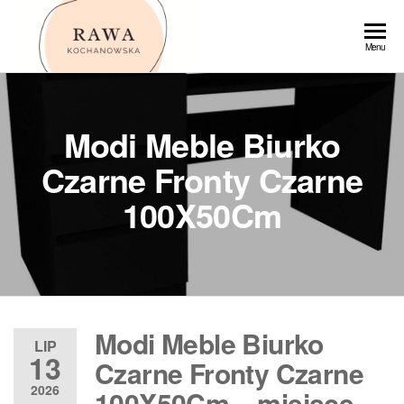
Przejdź
do
Rawa
Menu
treści
Modi Meble Biurko
Czarne Fronty Czarne
100X50Cm
Modi Meble Biurko
LIP
13
Czarne Fronty Czarne
2026
100X50Cm – miejsce