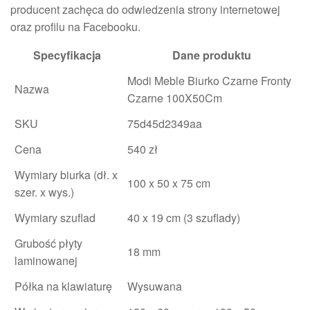
producent zachęca do odwiedzenia strony internetowej
oraz profilu na Facebooku.
Specyfikacja
Dane produktu
Modi Meble Biurko Czarne Fronty
Nazwa
Czarne 100X50Cm
SKU
75d45d2349aa
Cena
540 zł
Wymiary biurka (dł. x
100 x 50 x 75 cm
szer. x wys.)
Wymiary szuflad
40 x 19 cm (3 szuflady)
Grubość płyty
18 mm
laminowanej
Półka na klawiaturę
Wysuwana