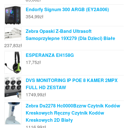
Endorfy Signum 300 ARGB (EY2A006)
354,99
zł
Zebra Opaski Z-Band Ultrasoft
Samoprzylepne 19X279 (Dla Dzieci) Białe
237,83
zł
ESPERANZA EH158G
17,75
zł
DVS MONITORING IP POE 8 KAMER 2MPX
FULL HD ZESTAW
1749,99
zł
Zebra Ds2278 Hc0000Bzzrw Czytnik Kodów
Kreskowych Ręczny Czytnik Kodów
Kreskowych 2D Biały
1116,99
zł