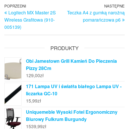
Nawigacja
Poprzedni
POPRZEDNI
NASTĘPNE
N
Logitech MX Master 2S
Teczka A4 z gumką narożną
wpis
w
wpisu
Wireless Grafitowa (910-
pomarańczowa p6
005139)
PRODUKTY
Obi Jamestown Grill Kamień Do Pieczenia
Pizzy 28Cm
129,00
zł
171 Lampa UV i światła białego Lampa UV -
liczarka GC-10
15,99
zł
Uniquemeble Wysoki Fotel Ergonomiczny
Biurowy Fulkrum Burgundy
1539,99
zł