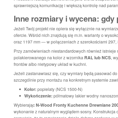
sprawniejszą komunikację i większą kontrolę nad para
Inne rozmiary i wycena: gdy 
Jeżeli Twój projekt nie opiera się wyłącznie na wymia
ofercie. Wśród nich znajdują się m.in. warianty o wy
oraz 1197 mm — w połączeniach z szerokościami 297, 
Przy zamówieniach niestandardowych również istnieje m
polakierowanego na kolor z wzornika
RAL lub NCS
, w
frontów albo nietypowy układ w kuchni.
Jeżeli zastanawiasz się, czy wymiary będą pasować d
szczególnie przy montażu na konkretnym systemie zaw
Kolor:
popielaty (NCS 1500-N)
Wykończenie:
półmatowy lakier wodny nanoszon
Wybierając
N-Wood Fronty Kuchenne Drewniane 2
wykonanie z naturalnym wyglądem sosny. Konstrukcja c