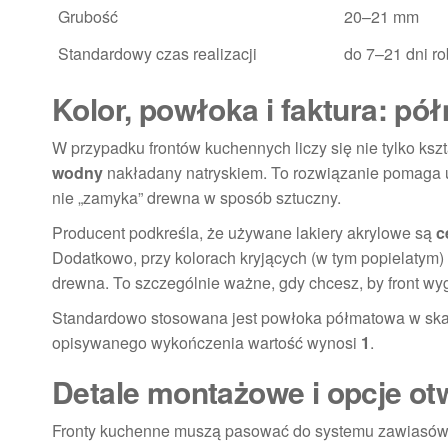
Grubość
20–21 mm
Standardowy czas realizacji
do 7–21 dni r
Kolor, powłoka i faktura: pó
W przypadku frontów kuchennych liczy się nie tylko ksz
wodny
nakładany natryskiem. To rozwiązanie pomaga uz
nie „zamyka” drewna w sposób sztuczny.
Producent podkreśla, że używane lakiery akrylowe są
c
Dodatkowo, przy kolorach kryjących (w tym popielatym
drewna. To szczególnie ważne, gdy chcesz, by front wygl
Standardowo stosowana jest powłoka półmatowa w skali
opisywanego wykończenia wartość wynosi
1
.
Detale montażowe i opcje o
Fronty kuchenne muszą pasować do systemu zawiasów i