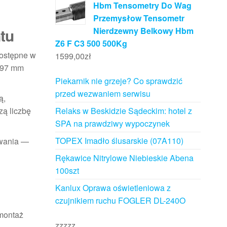
Hbm Tensometry Do Wag
Przemysłow Tensometr
tu
Nierdzewny Belkowy Hbm
Z6 F C3 500 500Kg
dostępne w
1599,00
zł
 997 mm
Piekarnik nie grzeje? Co sprawdzić
przed wezwaniem serwisu
ą,
Relaks w Beskidzie Sądeckim: hotel z
zą liczbę
SPA na prawdziwy wypoczynek
TOPEX Imadło ślusarskie (07A110)
owania —
Rękawice Nitrylowe Niebieskie Abena
100szt
Kanlux Oprawa oświetleniowa z
czujnikiem ruchu FOGLER DL-240O
 montaż
zzzzz