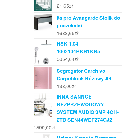
21,65
zł
Italpro Avangarde Stolik do
poczekalni
1688,65
zł
HSK 1.04
1002104RKB1KB5
3654,64
zł
Segregator Carchivo
Carpeblock Różowy A4
138,00
zł
INNA SANNCE
BEZPRZEWODOWY
SYSTEM AUDIO 3MP 4CH-
2TB SEN44WEF274GJ2
1599,00
zł
Halmar Krzesło Bergamo