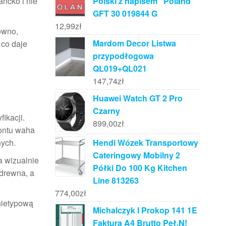
ncko i nie
Polski z napisem "Poland"
GFT 30 019844 G
12,99
zł
ówno,
Mardom Decor Listwa
 co daje
przypodłogowa
QL019+QL021
147,74
zł
Huawei Watch GT 2 Pro
Czarny
ikacji.
899,00
zł
rontu waha
nych.
Hendi Wózek Transportowy
Cateringowy Mobilny 2
a wizualnie
Półki Do 100 Kg Kitchen
 drewna, a
Line 813263
774,00
zł
 nietypową
Michalczyk I Prokop 141 1E
Faktura A4 Brutto Peł.N!