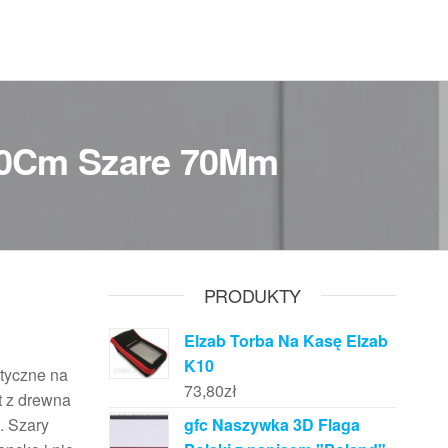
60Cm Szare 70Mm
PRODUKTY
Elzab Torba Na Kasę Elzab
K10
tyczne na
73,80
zł
nt z drewna
. Szary
gfc Naszywka 3D Flaga