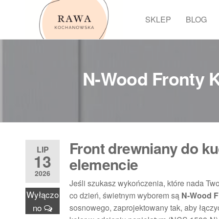
Przejdź
do
SKLEP
BLOG
Rawa
treści
N-Wood Fronty 
Front drewniany do ku
LIP
13
elemencie
2026
Jeśli szukasz wykończenia, które nada Tw
Wyłączo
co dzień, świetnym wyborem są
N-Wood F
no
sosnowego, zaprojektowany tak, aby łączyć