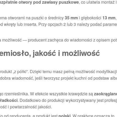
ezpłatnie otwory pod zawiasy puszkowe
, co ułatwia montaż 
erema otworami na puszki o średnicy
35 mm
i głębokości
13 mm
 wkręty lub inserta. Przy opcjach 2 lub 3 należy podać parame
aka możliwość — producent zachęca do wiadomości z opisem pot
emiosło, jakość i możliwość
o produkt „z półki”. Dzięki temu masz pełną możliwość modyfikacji
dobra wiadomość, jeśli tworzysz projekt kuchni od podstaw alb
o rzemieślnika. W efekcie wszystkie krawędzie są
zaokrąglan
gładkości
. Dodatkowo do produkcji wykorzystywany jest profesj
ść i powtarzalność jakości.
o od producenta, a produkt jest
polski
. W praktyce oznacza to