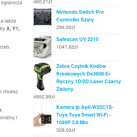
460,21
zł
i ogranicza
Nintendo Switch Pro
Controller Szary
, a także
299,00
zł
try
X, Y1,
Safescan UV 2210
1047,82
zł
rzeb.
Zebra Czytnik Kodów
Kreskowych Ds3608 Er
Ręczny 1D/2D Laser Czarny
Zielony
o chcesz
4992,99
zł
Kamera Ip Apti-W22C1S-
e
,
Tuya Tuya Smart Wi-Fi -
onalny i
1080P 3.6 Mm
328,00
zł