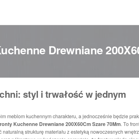
Kuchenne Drewniane 200X
chni: styl i trwałość w jednym
oim meblom kuchennym charakteru, a jednocześnie będzie prak
ronty Kuchenne Drewniane 200X60Cm Szare 70Mm
. To fro
 naturalną strukturę materiału z estetyką nowoczesnych wnętrz