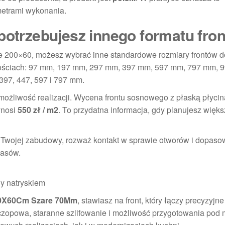
metrami wykonania.
potrzebujesz innego formatu fron
rze 200×60, możesz wybrać inne standardowe rozmiary frontów 
sokościach: 97 mm, 197 mm, 297 mm, 397 mm, 597 mm, 797 mm,
397, 447, 597 i 797 mm.
ożliwość realizacji. Wycena frontu sosnowego z płaską płycin
ynosi
550 zł / m2
. To przydatna informacja, gdy planujesz więks
o Twojej zabudowy, rozważ kontakt w sprawie otworów i dopas
iasów.
y natryskiem
00X60Cm Szare 70Mm
, stawiasz na front, który łączy precyzyjne
zopowa, staranne szlifowanie i możliwość przygotowania pod