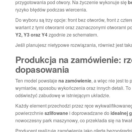
przygotowania pod otwory. Na życzenie wykonuje się
b
ryzyko błędów podczas wiercenia.
Do wyboru są trzy opcje: front bez otworów, front z czt
wariant z tymi otworami oraz zaznaczonymi otworami pod
Y2, Y3 oraz Y4
zgodnie ze schematem.
Jeśli planujesz nietypowe rozwiązania, również jest t
Produkcja na zamówienie: rz
dopasowania
Ten model powstaje
na zamówienie
, a więc nie jest t
wymiarów, sposobu wykończenia oraz innych detali. To 
odświeżyć zabudowę w istniejącym układzie.
Każdy element przechodzi przez ręce wykwalifikowaneg
powierzchnie
szlifowane
i doprowadzane do
idealnej 
nowoczesny park maszynowy, co przekłada się na trwało
Producent realizuje zamówienia jako oferta bezpośredni