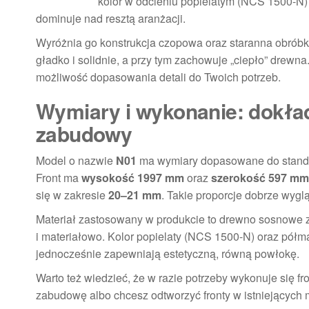
kolor w odcieniu popielatym (NCS 1500-N) 
dominuje nad resztą aranżacji.
Wyróżnia go konstrukcja czopowa oraz staranna obróbka
gładko i solidnie, a przy tym zachowuje „ciepło” drewn
możliwość dopasowania detali do Twoich potrzeb.
Wymiary i wykonanie: dokład
zabudowy
Model o nazwie
N01
ma wymiary dopasowane do standa
Front ma
wysokość 1997 mm
oraz
szerokość 597 mm
się w zakresie
20–21 mm
. Takie proporcje dobrze wyg
Materiał zastosowany w produkcie to drewno sosnowe zar
i materiałowo. Kolor popielaty (NCS 1500-N) oraz pół
jednocześnie zapewniają estetyczną, równą powłokę.
Warto też wiedzieć, że w razie potrzeby wykonuje się f
zabudowę albo chcesz odtworzyć fronty w istniejących 