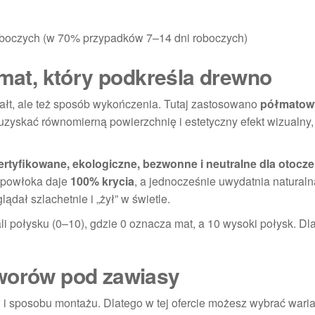
oboczych (w 70% przypadków 7–14 dni roboczych)
łmat, który podkreśla drewno
tałt, ale też sposób wykończenia. Tutaj zastosowano
półmatowy
yskać równomierną powierzchnię i estetyczny efekt wizualny, 
ertyfikowane, ekologiczne, bezwonne i neutralne dla otocze
) powłoka daje
100% krycia
, a jednocześnie uwydatnia naturaln
ądał szlachetnie i „żył” w świetle.
 połysku (0–10), gdzie 0 oznacza mat, a 10 wysoki połysk. Dl
tworów pod zawiasy
 sposobu montażu. Dlatego w tej ofercie możesz wybrać waria