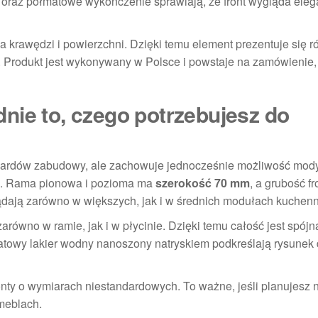
oraz półmatowe wykończenie sprawiają, że front wygląda elega
 krawędzi i powierzchni. Dzięki temu element prezentuje się r
a. Produkt jest wykonywany w Polsce i powstaje na zamówienie,
nie to, czego potrzebujesz do
rdów zabudowy, ale zachowuje jednocześnie możliwość modyf
. Rama pionowa i pozioma ma
szerokość 70 mm
, a grubość f
lądają zarówno w większych, jak i w średnich modułach kuchen
ówno w ramie, jak i w płycinie. Dzięki temu całość jest spójn
matowy lakier wodny nanoszony natryskiem podkreślają rysunek
ronty o wymiarach niestandardowych. To ważne, jeśli planujesz
meblach.