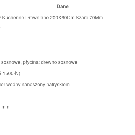
Dane
y Kuchenne Drewniane 200X60Cm Szare 70Mm
7
 sosnowe, płycina: drewno sosnowe
S 1500-N)
ier wodny nanoszony natryskiem
7 mm