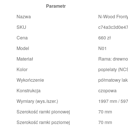
Parametr
Nazwa
N-Wood Front
SKU
c74a3c3d0e4
Cena
660 zł
Model
N01
Materiał
Rama: drewno
Kolor
popielaty (NC
Wykończenie
półmatowy lak
Konstrukcja
czopowa
Wymiary (wys./szer.)
1997 mm / 59
Szerokość ramki pionowej
70 mm
Szerokość ramki poziomej
70 mm