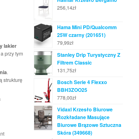
256,14
zł
Hama Mini PD/Qualcomm
25W czarny (201651)
79,99
zł
 lakier
a przy tym
Stanley Drip Turystyczny Z
Filtrem Classic
131,75
zł
nia
.
ą strukturę
Bosch Serie 4 Flexxo
BBH3ZOO25
778,00
zł
a
Vidaxl Krzesło Biurowe
Rozkładane Masujące
Biurowe Brązowe Sztuczna
Skóra (349668)
nt