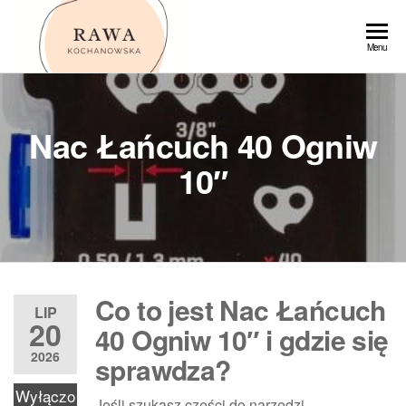
Przejdź
do
Rawa
Menu
treści
Nac Łańcuch 40 Ogniw
10″
Co to jest Nac Łańcuch
LIP
20
40 Ogniw 10″ i gdzie się
2026
sprawdza?
Wyłączo
Jeśli szukasz części do narzędzi