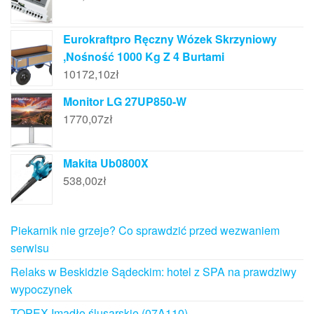
Eurokraftpro Ręczny Wózek Skrzyniowy
,Nośność 1000 Kg Z 4 Burtami
10172,10
zł
Monitor LG 27UP850-W
1770,07
zł
Makita Ub0800X
538,00
zł
Piekarnik nie grzeje? Co sprawdzić przed wezwaniem
serwisu
Relaks w Beskidzie Sądeckim: hotel z SPA na prawdziwy
wypoczynek
TOPEX Imadło ślusarskie (07A110)