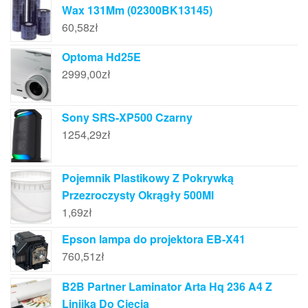
Wax 131Mm (02300BK13145)
60,58
zł
Optoma Hd25E
2999,00
zł
Sony SRS-XP500 Czarny
1254,29
zł
Pojemnik Plastikowy Z Pokrywką
Przezroczysty Okrągły 500Ml
1,69
zł
Epson lampa do projektora EB-X41
760,51
zł
B2B Partner Laminator Arta Hq 236 A4 Z
Linijką Do Cięcia