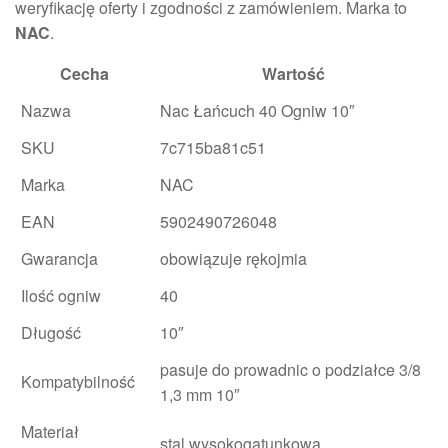
weryfikację oferty i zgodności z zamówieniem. Marka to
NAC
.
Cecha
Wartość
Nazwa
Nac Łańcuch 40 Ogniw 10″
SKU
7c715ba81c51
Marka
NAC
EAN
5902490726048
Gwarancja
obowiązuje rękojmia
Ilość ogniw
40
Długość
10″
pasuje do prowadnic o podziałce 3/8
Kompatybilność
1,3 mm 10″
Materiał
stal wysokogatunkowa