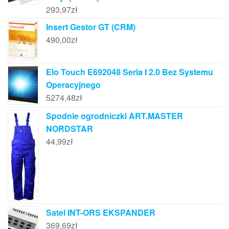
293,97
zł
Insert Gestor GT (CRM)
490,00
zł
Elo Touch E692048 Seria I 2.0 Bez Systemu
Operacyjnego
5274,48
zł
Spodnie ogrodniczki ART.MASTER
NORDSTAR
44,99
zł
Satel INT-ORS EKSPANDER
369,69
zł