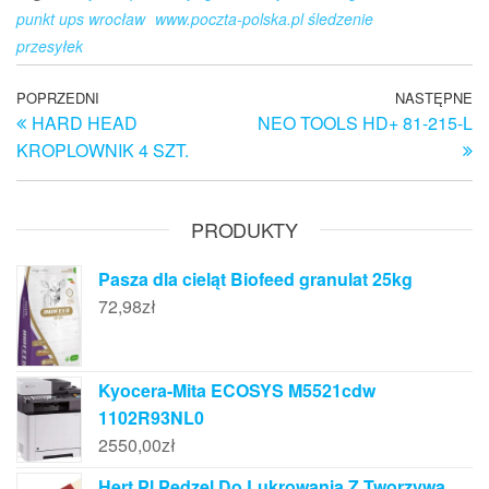
punkt ups wrocław
www.poczta-polska.pl śledzenie
przesyłek
Nawigacja
Poprzedni
POPRZEDNI
NASTĘPNE
N
HARD HEAD
NEO TOOLS HD+ 81-215-L
wpis
w
wpisu
KROPLOWNIK 4 SZT.
PRODUKTY
Pasza dla cieląt Biofeed granulat 25kg
72,98
zł
Kyocera-Mita ECOSYS M5521cdw
1102R93NL0
2550,00
zł
Hert.Pl Pędzel Do Lukrowania Z Tworzywa