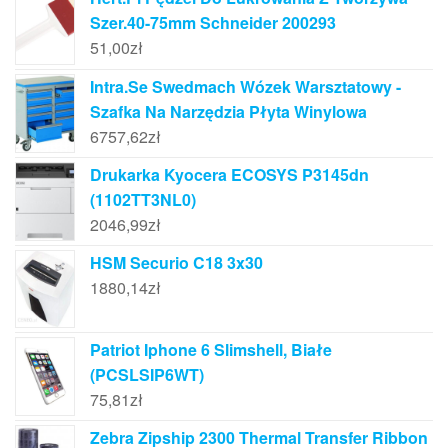
Szer.40-75mm Schneider 200293
51,00
zł
Intra.Se Swedmach Wózek Warsztatowy -
Szafka Na Narzędzia Płyta Winylowa
6757,62
zł
Drukarka Kyocera ECOSYS P3145dn
(1102TT3NL0)
2046,99
zł
HSM Securio C18 3x30
1880,14
zł
Patriot Iphone 6 Slimshell, Białe
(PCSLSIP6WT)
75,81
zł
Zebra Zipship 2300 Thermal Transfer Ribbon