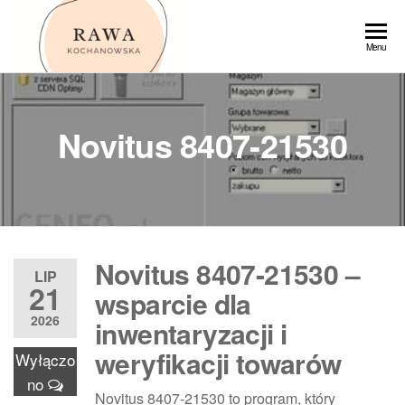
Przejdź
do
Rawa
Menu
treści
Novitus 8407-21530
Novitus 8407-21530 –
LIP
21
wsparcie dla
2026
inwentaryzacji i
weryfikacji towarów
Wyłączo
no
Novitus 8407-21530 to program, który