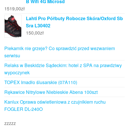
B Wifi 4G Microsd
1519,00
zł
Lahti Pro Półbuty Robocze Skóra/Oxford Sb
Sra L30402
150,00
zł
Piekarnik nie grzeje? Co sprawdzić przed wezwaniem
serwisu
Relaks w Beskidzie Sądeckim: hotel z SPA na prawdziwy
wypoczynek
TOPEX Imadło ślusarskie (07A110)
Rękawice Nitrylowe Niebieskie Abena 100szt
Kanlux Oprawa oświetleniowa z czujnikiem ruchu
FOGLER DL-240O
zzzzz