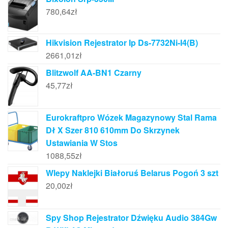
780,64
zł
Hikvision Rejestrator Ip Ds-7732Ni-I4(B)
2661,01
zł
Blitzwolf AA-BN1 Czarny
45,77
zł
Eurokraftpro Wózek Magazynowy Stal Rama
Dł X Szer 810 610mm Do Skrzynek
Ustawiania W Stos
1088,55
zł
Wlepy Naklejki Białoruś Belarus Pogoń 3 szt
20,00
zł
Spy Shop Rejestrator Dźwięku Audio 384Gw