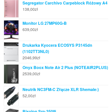
Segregator Carchivo Carpeblock Różowy A4
138,00
zł
Monitor LG 27MP60G-B
639,00
zł
Drukarka Kyocera ECOSYS P3145dn
(1102TT3NL0)
2046,99
zł
Onyx Boox Note Air 2 Plus (NOTEAIR2PLUS)
2539,00
zł
Neutrik NC3FM-C Złącze XLR Shemale:)
52,00
zł
Bixolon Srp-350IIi