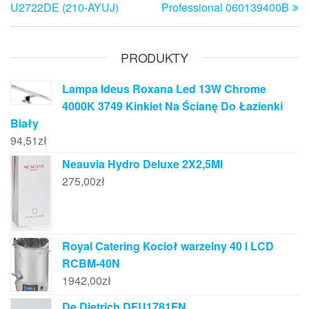
wpisu
U2722DE (210-AYUJ)
Professional 060139400B
PRODUKTY
Lampa Ideus Roxana Led 13W Chrome
4000K 3749 Kinkiet Na Ścianę Do Łazienki
Biały
94,51
zł
Neauvia Hydro Deluxe 2X2,5Ml
275,00
zł
Royal Catering Kocioł warzelny 40 l LCD
RCBM-40N
1942,00
zł
De Dietrich DFU1781FN