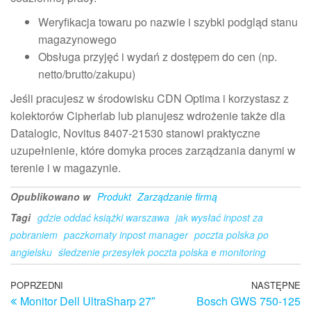
Weryfikacja towaru po nazwie i szybki podgląd stanu
magazynowego
Obsługa przyjęć i wydań z dostępem do cen (np.
netto/brutto/zakupu)
Jeśli pracujesz w środowisku CDN Optima i korzystasz z
kolektorów Cipherlab lub planujesz wdrożenie także dla
Datalogic, Novitus 8407-21530 stanowi praktyczne
uzupełnienie, które domyka proces zarządzania danymi w
terenie i w magazynie.
Opublikowano w
Produkt
Zarządzanie firmą
Tagi
gdzie oddać książki warszawa
jak wysłać inpost za
pobraniem
paczkomaty inpost manager
poczta polska po
angielsku
śledzenie przesyłek poczta polska e monitoring
Nawigacja
Poprzedni
POPRZEDNI
NASTĘPNE
N
Monitor Dell UltraSharp 27″
Bosch GWS 750-125
wpis
w