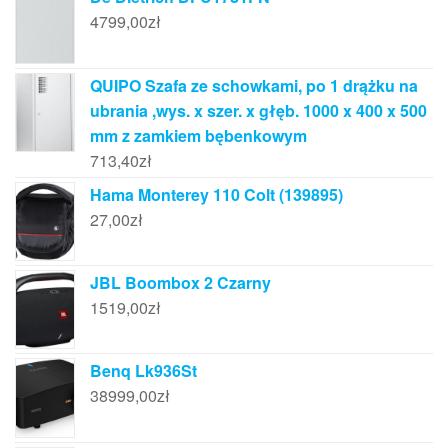
4799,00
zł
QUIPO Szafa ze schowkami, po 1 drążku na
ubrania ,wys. x szer. x głęb. 1000 x 400 x 500
mm z zamkiem bębenkowym
713,40
zł
Hama Monterey 110 Colt (139895)
27,00
zł
JBL Boombox 2 Czarny
1519,00
zł
Benq Lk936St
38999,00
zł