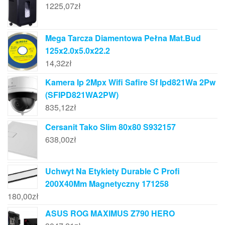
1225,07
zł
Mega Tarcza Diamentowa Pełna Mat.Bud
125x2.0x5.0x22.2
14,32
zł
Kamera Ip 2Mpx Wifi Safire Sf Ipd821Wa 2Pw
(SFIPD821WA2PW)
835,12
zł
Cersanit Tako Slim 80x80 S932157
638,00
zł
Uchwyt Na Etykiety Durable C Profi
200X40Mm Magnetyczny 171258
180,00
zł
ASUS ROG MAXIMUS Z790 HERO