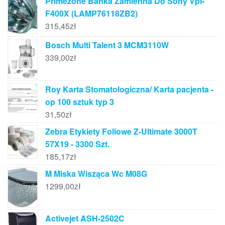
Primezone Bańka Zamienna Do Sony Vpl-
F400X (LAMP76118ZB2)
315,45
zł
Bosch Multi Talent 3 MCM3110W
339,00
zł
Roy Karta Stomatologiczna/ Karta pacjenta -
op 100 sztuk typ 3
31,50
zł
Zebra Etykiety Foliowe Z-Ultimate 3000T
57X19 - 3300 Szt.
185,17
zł
M Miska Wisząca Wc M08G
1299,00
zł
Activejet ASH-2502C