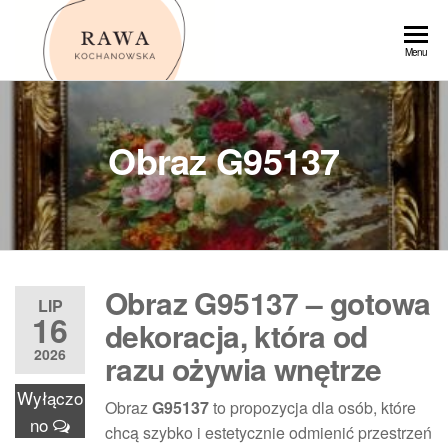
Przejdź
do
Rawa
Menu
treści
Obraz G95137
Obraz G95137 – gotowa
LIP
16
dekoracja, która od
2026
razu ożywia wnętrze
Wyłączo
Obraz
G95137
to propozycja dla osób, które
no
chcą szybko i estetycznie odmienić przestrzeń