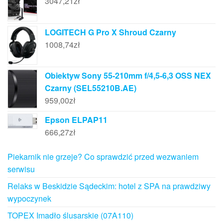
3047,21
zł
LOGITECH G Pro X Shroud Czarny
1008,74
zł
Obiektyw Sony 55-210mm f/4,5-6,3 OSS NEX
Czarny (SEL55210B.AE)
959,00
zł
Epson ELPAP11
666,27
zł
Piekarnik nie grzeje? Co sprawdzić przed wezwaniem
serwisu
Relaks w Beskidzie Sądeckim: hotel z SPA na prawdziwy
wypoczynek
TOPEX Imadło ślusarskie (07A110)