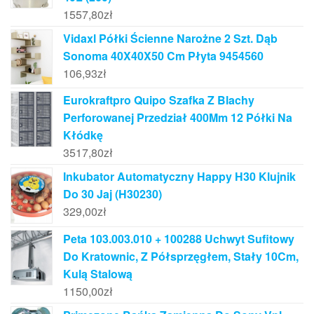
1557,80
zł
Vidaxl Półki Ścienne Narożne 2 Szt. Dąb
Sonoma 40X40X50 Cm Płyta 9454560
106,93
zł
Eurokraftpro Quipo Szafka Z Blachy
Perforowanej Przedział 400Mm 12 Półki Na
Kłódkę
3517,80
zł
Inkubator Automatyczny Happy H30 Klujnik
Do 30 Jaj (H30230)
329,00
zł
Peta 103.003.010 + 100288 Uchwyt Sufitowy
Do Kratownic, Z Półsprzęgłem, Stały 10Cm,
Kulą Stalową
1150,00
zł