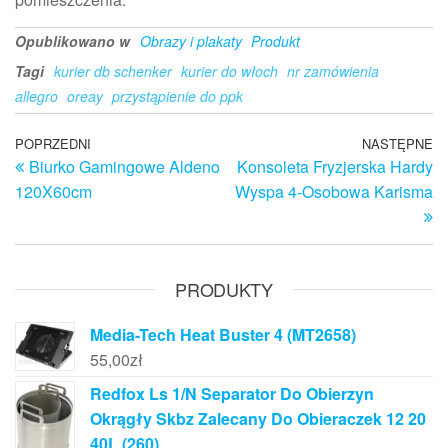
Opublikowano w
Obrazy i plakaty
Produkt
Tagi
kurier db schenker
kurier do włoch
nr zamówienia
allegro
oreay
przystąpienie do ppk
Nawigacja
Poprzedni
POPRZEDNI
NASTĘPNE
N
Biurko Gamingowe Aldeno
Konsoleta Fryzjerska Hardy
wpis
w
wpisu
120X60cm
Wyspa 4-Osobowa Karisma
PRODUKTY
Media-Tech Heat Buster 4 (MT2658)
55,00
zł
Redfox Ls 1/N Separator Do Obierzyn
Okrągły Skbz Zalecany Do Obieraczek 12 20
40L (260)