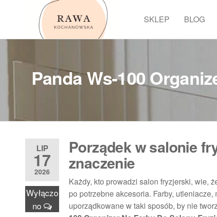
Przejdź
do
SKLEP
BLOG
Rawa
treści
Panda Ws-100 Organize
Porządek w salonie fr
LIP
17
znaczenie
2026
Każdy, kto prowadzi salon fryzjerski, wie,
Wyłączo
po potrzebne akcesoria. Farby, utleniacze,
no
uporządkowane w taki sposób, by nie two