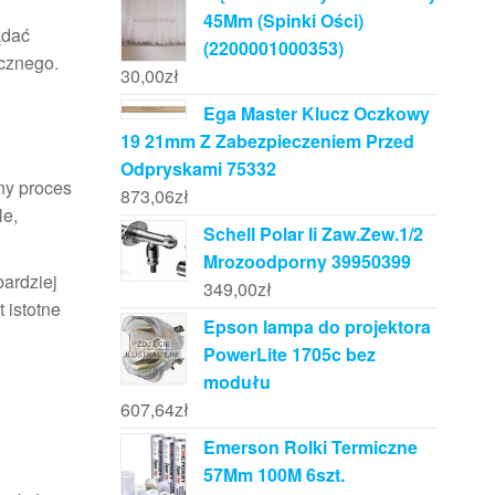
45Mm (Spinki Ości)
ądać
(2200001000353)
cznego.
30,00
zł
Ega Master Klucz Oczkowy
19 21mm Z Zabezpieczeniem Przed
Odpryskami 75332
ny proces
873,06
zł
le,
Schell Polar Ii Zaw.Zew.1/2
Mrozoodporny 39950399
bardziej
349,00
zł
 istotne
Epson lampa do projektora
PowerLite 1705c bez
modułu
607,64
zł
Emerson Rolki Termiczne
57Mm 100M 6szt.