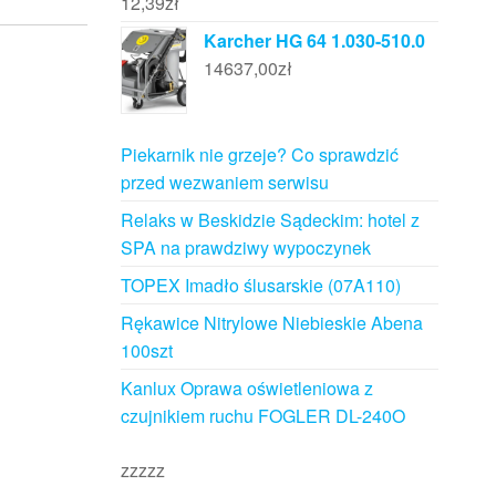
12,39
zł
Karcher HG 64 1.030-510.0
14637,00
zł
Piekarnik nie grzeje? Co sprawdzić
przed wezwaniem serwisu
Relaks w Beskidzie Sądeckim: hotel z
SPA na prawdziwy wypoczynek
TOPEX Imadło ślusarskie (07A110)
Rękawice Nitrylowe Niebieskie Abena
100szt
Kanlux Oprawa oświetleniowa z
czujnikiem ruchu FOGLER DL-240O
zzzzz