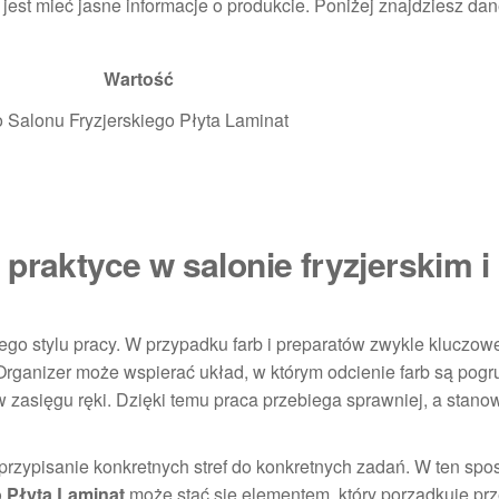
 jest mieć jasne informacje o produkcie. Poniżej znajdziesz dan
Wartość
Salonu Fryzjerskiego Płyta Laminat
praktyce w salonie fryzjerskim i
go stylu pracy. W przypadku farb i preparatów zwykle kluczowe
 Organizer może wspierać układ, w którym odcienie farb są po
w zasięgu ręki. Dzięki temu praca przebiega sprawniej, a stano
 przypisanie konkretnych stref do konkretnych zadań. W ten sp
 Płyta Laminat
może stać się elementem, który porządkuje prz