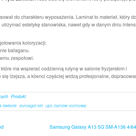
sował do charakteru wyposażenia. Laminat to materiał, który d
a utrzymać estetykę stanowiska, nawet gdy w danym dniu inten
gotowania koloryzacji.
enie bałaganu.
łemu zespołowi.
 które ma wspierać codzienną rutynę w salonie fryzjerskim i
się lżejsza, a klienci częściej widzą profesjonalne, dopracow
znych
Produkt
a świecie
euroagd.net
upc zamów rozmowę
ed
Samsung Galaxy A13 5G SM-A136 4/64