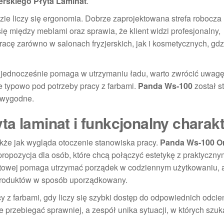
erskiego Płyta Laminat
.
zie liczy się ergonomia. Dobrze zaprojektowana strefa robocza
ię między meblami oraz sprawia, że klient widzi profesjonalny,
cę zarówno w salonach fryzjerskich, jak i kosmetycznych, gdz
i, a jednocześnie pomaga w utrzymaniu ładu, warto zwrócić uwag
 typowo pod potrzeby pracy z farbami.
Panda Ws-100
został s
i wygodne.
a laminat i funkcjonalny charak
 także jak wygląda otoczenie stanowiska pracy.
Panda Ws-100 Or
propozycja dla osób, które chcą połączyć estetykę z praktyczny
natowej pomaga utrzymać porządek w codziennym użytkowaniu,
produktów w sposób uporządkowany.
z farbami, gdy liczy się szybki dostęp do odpowiednich odcien
 przebiegać sprawniej, a zespół unika sytuacji, w których szuk