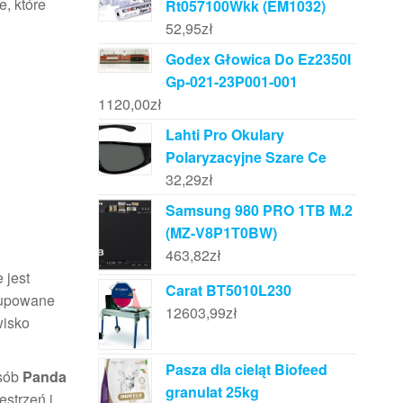
e, które
Rt057100Wkk (EM1032)
52,95
zł
Godex Głowica Do Ez2350I
Gp-021-23P001-001
1120,00
zł
Lahti Pro Okulary
Polaryzacyjne Szare Ce
32,29
zł
Samsung 980 PRO 1TB M.2
(MZ-V8P1T0BW)
463,82
zł
 jest
Carat BT5010L230
grupowane
12603,99
zł
wisko
Pasza dla cieląt Biofeed
osób
Panda
granulat 25kg
estrzeń i