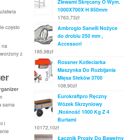
Zlewami Skręcany O Wym.
1000X700X H 850mm
 ułatwia
1763,73
zł
ie często
Ambrogio Sanelli Nożyce
do drobiu 250 mm ,
Accessori
ę na
185,98
zł
tworzony z
Rossner Kotleciarka
Maszynka Do Rozbijania
ter
Mięsa Steków 3700
108,90
zł
ganizer
Eurokraftpro Ręczny
m
Wózek Skrzyniowy
 a sama
,Nośność 1000 Kg Z 4
Burtami
i i
10172,10
zł
anie
Łącznik Prosty Do Bawełny