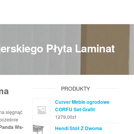
erskiego Płyta Laminat
 ma
PRODUKTY
Curver Meble ogrodowe
CORFU Set Grafit
żna sięgnąć
1279,00
zł
nocześnie
Panda Ws-
Hendi Stół Z Dwoma