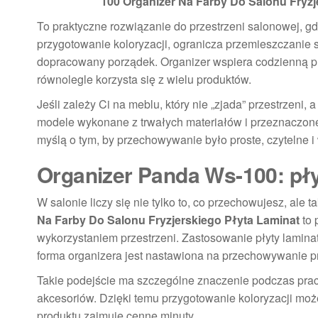
100 Organizer Na Farby Do Salonu Fryzj
To praktyczne rozwiązanie do przestrzeni salonowej, gd
przygotowanie koloryzacji, ogranicza przemieszczanie s
dopracowany porządek. Organizer wspiera codzienną pra
równolegle korzysta się z wielu produktów.
Jeśli zależy Ci na meblu, który nie „zjada” przestrzen
modele wykonane z trwałych materiałów i przeznaczone
myślą o tym, by przechowywanie było proste, czytelne 
Organizer Panda Ws-100: płyt
W salonie liczy się nie tylko to, co przechowujesz, ale
Na Farby Do Salonu Fryzjerskiego Płyta Laminat
to 
wykorzystaniem przestrzeni. Zastosowanie płyty lami
forma organizera jest nastawiona na przechowywanie 
Takie podejście ma szczególne znaczenie podczas pracy 
akcesoriów. Dzięki temu przygotowanie koloryzacji może
produktu zajmuje cenne minuty.