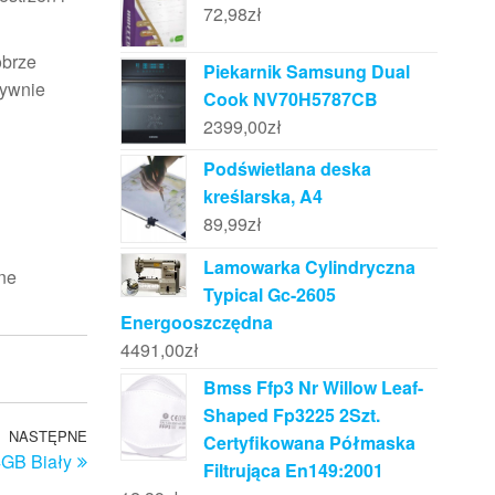
72,98
zł
obrze
Piekarnik Samsung Dual
sywnie
Cook NV70H5787CB
2399,00
zł
Podświetlana deska
kreślarska, A4
89,99
zł
Lamowarka Cylindryczna
ane
Typical Gc-2605
Energooszczędna
4491,00
zł
Bmss Ffp3 Nr Willow Leaf-
Shaped Fp3225 2Szt.
NASTĘPNE
Następny
Certyfikowana Półmaska
GB Biały
wpis
Filtrująca En149:2001