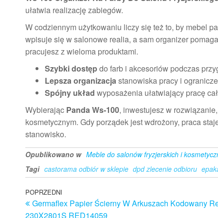
ułatwia realizację zabiegów.
W codziennym użytkowaniu liczy się też to, by mebel pa
wpisuje się w salonowe realia, a sam organizer pomag
pracujesz z wieloma produktami.
Szybki dostęp
do farb i akcesoriów podczas przy
Lepsza organizacja
stanowiska pracy i ogranicz
Spójny układ
wyposażenia ułatwiający pracę ca
Wybierając
Panda Ws-100
, inwestujesz w rozwiązanie,
kosmetycznym. Gdy porządek jest wdrożony, praca staje 
stanowisko.
Opublikowano w
Meble do salonów fryzjerskich i kosmetyc
Tagi
castorama odbiór w sklepie
dpd zlecenie odbioru
epak
Nawigacja
Poprzedni
POPRZEDNI
Germaflex Papier Ścierny W Arkuszach Kodowany R
wpis
wpisu
230X2801S RED14059