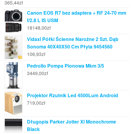
365,44
zł
Canon EOS R7 bez adaptera + RF 24-70 mm
f/2.8 L IS USM
18148,00
zł
Vidaxl Półki Ścienne Narożne 2 Szt. Dąb
Sonoma 40X40X50 Cm Płyta 9454560
106,93
zł
Pedrollo Pompa Pionowa Mkm 3/5
3449,00
zł
Projektor Rzutnik Led 4500Lum Android
719,00
zł
Długopis Parker Jotter Xl Monochrome
Black