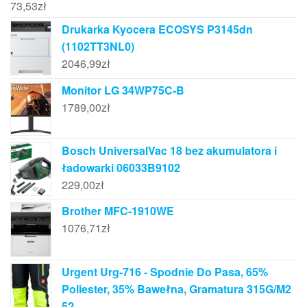
73,53
zł
Drukarka Kyocera ECOSYS P3145dn
(1102TT3NL0)
2046,99
zł
Monitor LG 34WP75C-B
1789,00
zł
Bosch UniversalVac 18 bez akumulatora i
ładowarki 06033B9102
229,00
zł
Brother MFC-1910WE
1076,71
zł
Urgent Urg-716 - Spodnie Do Pasa, 65%
Poliester, 35% Bawełna, Gramatura 315G/M2
52