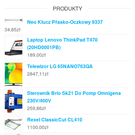
PRODUKTY
Neo Klucz Płasko-Oczkowy 9337
34,85
zł
Laptop Lenovo ThinkPad T470
(20HD0001PB)
189,00
zł
Telewizor LG 65NANO763QA
2847,11
zł
Sterownik Brio Sk21 Do Pomp Omnigena
230V/400V
259,86
zł
Rexel ClassicCut CL410
1100,00
zł