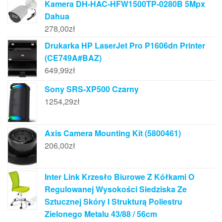
Kamera DH-HAC-HFW1500TP-0280B 5Mpx
Dahua
278,00
zł
Drukarka HP LaserJet Pro P1606dn Printer
(CE749A#BAZ)
649,99
zł
Sony SRS-XP500 Czarny
1254,29
zł
Axis Camera Mounting Kit (5800461)
206,00
zł
Inter Link Krzesło Biurowe Z Kółkami O
Regulowanej Wysokości Siedziska Ze
Sztucznej Skóry I Strukturą Poliestru
Zielonego Metalu 43/88 / 56cm