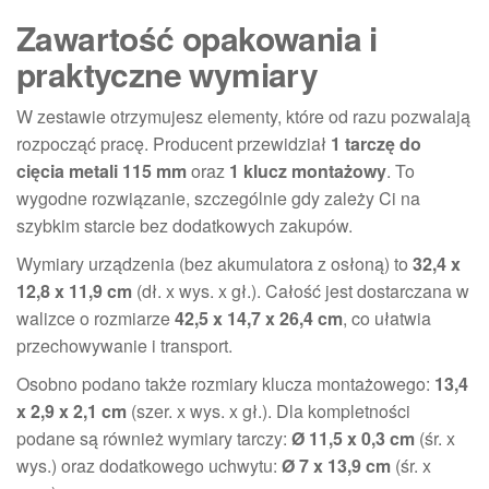
Zawartość opakowania i
praktyczne wymiary
W zestawie otrzymujesz elementy, które od razu pozwalają
rozpocząć pracę. Producent przewidział
1 tarczę do
cięcia metali 115 mm
oraz
1 klucz montażowy
. To
wygodne rozwiązanie, szczególnie gdy zależy Ci na
szybkim starcie bez dodatkowych zakupów.
Wymiary urządzenia (bez akumulatora z osłoną) to
32,4 x
12,8 x 11,9 cm
(dł. x wys. x gł.). Całość jest dostarczana w
walizce o rozmiarze
42,5 x 14,7 x 26,4 cm
, co ułatwia
przechowywanie i transport.
Osobno podano także rozmiary klucza montażowego:
13,4
x 2,9 x 2,1 cm
(szer. x wys. x gł.). Dla kompletności
podane są również wymiary tarczy:
Ø 11,5 x 0,3 cm
(śr. x
wys.) oraz dodatkowego uchwytu:
Ø 7 x 13,9 cm
(śr. x