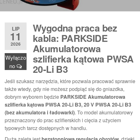
Wygodna praca bez
LIP
11
kabla: PARKSIDE
2026
Akumulatorowa
szlifierka kątowa PWSA
Wyłączo
no
20-Li B3
Jeśli szukasz narzędzia, które pozwala pracować sprawnie
także wtedy, gdy nie możesz podpiąć się do gniazdka,
dobrym wyborem będzie
PARKSIDE Akumulatorowa
szlifierka kątowa PWSA 20-Li B3, 20 V PWSA 20-Li B3
(bez akumulatora i ładowarki)
. To model akumulatorowy
przeznaczony do prac szlifierskich i cięcia z użyciem
typowych tarcz dostępnych w handlu.
Dużą zaletą jest
bezstopniowa regulacja obrotów
, dzięki