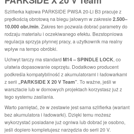
Szlifierka kątowa PARKSIDE PWSA 20-Li B3 pracuje z
prędkością obrotową na biegu jałowym w zakresie
2.500–
10.000 obr./min
. Zakres ten pozwala dobrać parametry do
rodzaju materiału i oczekiwanego efektu. Bezstopniowa
regulacja sprzyja płynnej pracy, a użytkownik ma realny
wpływ na tempo obróbki.
Uchwyt tarczy ma standard
M14 – SPINDLE LOCK
, co
ułatwia dopasowanie osprzętu. Dodatkowo producent
podkreśla kompatybilność z akumulatorami i ładowarkami
z serii
„PARKSIDE X 20 V Team”
. To ważne, jeśli w
warsztacie lub w domowych projektach korzystasz już z
tego systemu zasilania.
Warto pamiętać, że w zestawie jest sama szlifierka (wariant
bez akumulatora i ładowarki). Dzięki temu możesz
wykorzystać posiadane już ogniwa lub dobrać je osobno,
jeśli dopiero kompletujesz narzędzia do serii 20 V.