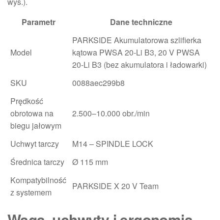
wys.).
Parametr
Dane techniczne
PARKSIDE Akumulatorowa szlifierka
Model
kątowa PWSA 20-Li B3, 20 V PWSA
20-Li B3 (bez akumulatora i ładowarki)
SKU
0088aec299b8
Prędkość
obrotowa na
2.500–10.000 obr./min
biegu jałowym
Uchwyt tarczy
M14 – SPINDLE LOCK
Średnica tarczy
Ø 115 mm
Kompatybilność
PARKSIDE X 20 V Team
z systemem
Waga, uchwyty i ergonomia