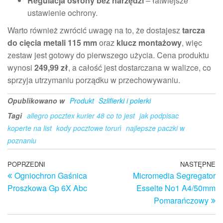
Regulacja osłony bez narzędzi
– łatwiejsze
ustawienie ochrony.
Warto również zwrócić uwagę na to, że dostajesz
tarcza
do cięcia metali 115 mm
oraz
klucz montażowy
, więc
zestaw jest gotowy do pierwszego użycia. Cena produktu
wynosi
249,99 zł
, a całość jest dostarczana w walizce, co
sprzyja utrzymaniu porządku w przechowywaniu.
Opublikowano w
Produkt
Szlifierki i polerki
Tagi
allegro pocztex kurier 48 co to jest
jak podpisac
koperte na list
kody pocztowe toruń
najlepsze paczki w
poznaniu
Nawigacja
Poprzedni
POPRZEDNI
NASTĘPNE
N
Ogniochron Gaśnica
Micromedia Segregator
wpis
w
wpisu
Proszkowa Gp 6X Abc
Esselte No1 A4/50mm
Pomarańczowy