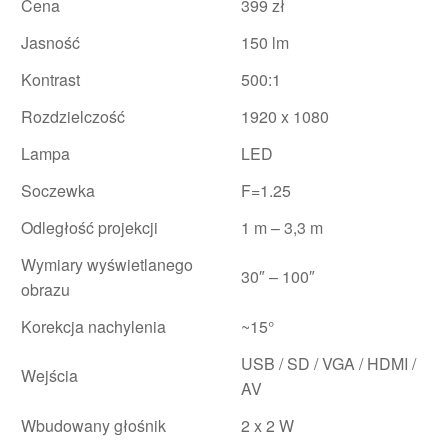
Cena
399 zł
Jasność
150 lm
Kontrast
500:1
Rozdzielczość
1920 x 1080
Lampa
LED
Soczewka
F=1.25
Odległość projekcji
1 m – 3,3 m
Wymiary wyświetlanego
30″ – 100″
obrazu
Korekcja nachylenia
~15°
USB / SD / VGA / HDMI /
Wejścia
AV
Wbudowany głośnik
2 x 2 W