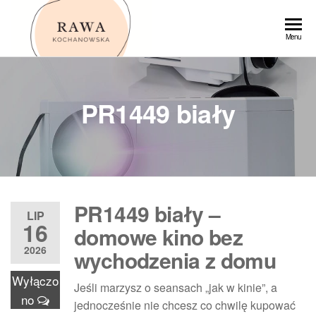
Przejdź
do
Rawa
Menu
treści
PR1449 biały
PR1449 biały –
LIP
16
domowe kino bez
2026
wychodzenia z domu
Wyłączo
Jeśli marzysz o seansach „jak w kinie”, a
no
jednocześnie nie chcesz co chwilę kupować