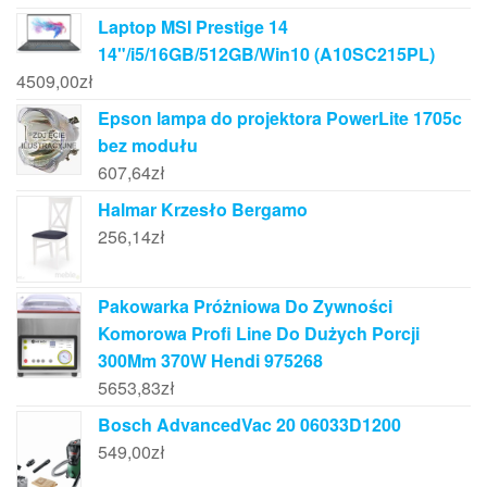
Laptop MSI Prestige 14
14"/i5/16GB/512GB/Win10 (A10SC215PL)
4509,00
zł
Epson lampa do projektora PowerLite 1705c
bez modułu
607,64
zł
Halmar Krzesło Bergamo
256,14
zł
Pakowarka Próżniowa Do Zywności
Komorowa Profi Line Do Dużych Porcji
300Mm 370W Hendi 975268
5653,83
zł
Bosch AdvancedVac 20 06033D1200
549,00
zł