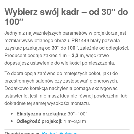
Wybierz swój kadr – od 30″ do
100″
Jednym z najważniejszych parametrów w projektorze jest
rozmiar wyświetlanego obrazu. PR1449 biały pozwala
uzyskać przekątną od
30″
do
100″
, zależnie od odległości.
Producent podaje zakres
1 m – 3,3 m
, więc łatwo
dopasujesz ustawienie do wielkości pomieszczenia.
To dobra opcja zarówno do mniejszych pokoi, jak i do
przestronnych salonów czy zastosowań plenerowych.
Dodatkowo korekcja nachylenia pomaga skorygować
ustawienie, jeśli nie masz idealnie równej powierzchni lub
dokładnie tej samej wysokości montażu.
Elastyczna przekątna:
30″–100″
Odległość projekcji:
1 m–3,3 m
Opublikowano w
Produkt
Projektory