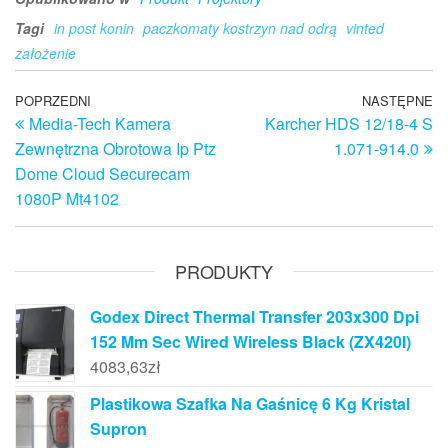
Tagi
in post konin
paczkomaty kostrzyn nad odrą
vinted
założenie
Nawigacja
Poprzedni
POPRZEDNI
NASTĘPNE
N
Media-Tech Kamera
Karcher HDS 12/18-4 S
wpis
w
wpisu
Zewnętrzna Obrotowa Ip Ptz
1.071-914.0
Dome Cloud Securecam
1080P Mt4102
PRODUKTY
Godex Direct Thermal Transfer 203x300 Dpi
152 Mm Sec Wired Wireless Black (ZX420I)
4083,63
zł
Plastikowa Szafka Na Gaśnicę 6 Kg Kristal
Supron