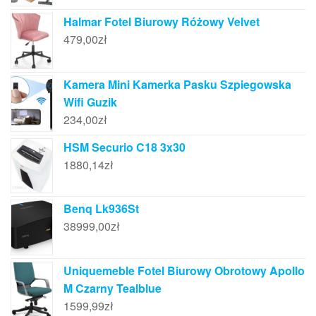
Halmar Fotel Biurowy Różowy Velvet
479,00
zł
Kamera Mini Kamerka Pasku Szpiegowska
Wifi Guzik
234,00
zł
HSM Securio C18 3x30
1880,14
zł
Benq Lk936St
38999,00
zł
Uniquemeble Fotel Biurowy Obrotowy Apollo
M Czarny Tealblue
1599,99
zł