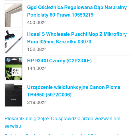
Ggd Ościeżnica Regulowana Dąb Naturalny
Popielaty 60 Prawa 19559219
400,00
zł
Hossi'S Wholesale Puschi Mop Z Mikrofibry
Rura 32mm, Szczotka 03070
152,08
zł
HP 934Xl Czarny (C2P23AE)
144,00
zł
Urządzenie wielofunkcyjne Canon Pixma
TR4650 (5072C006)
319,00
zł
Piekarnik nie grzeje? Co sprawdzić przed wezwaniem
serwisu