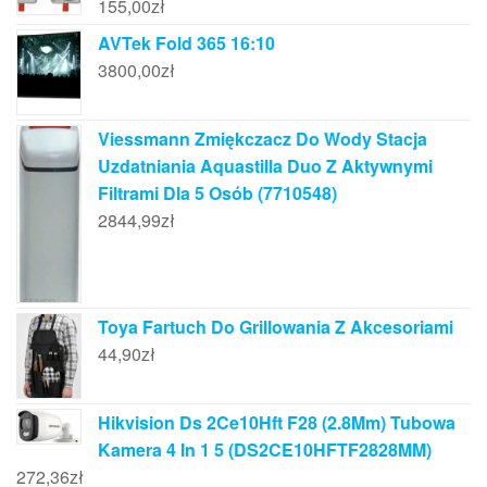
155,00
zł
AVTek Fold 365 16:10
3800,00
zł
Viessmann Zmiękczacz Do Wody Stacja
Uzdatniania Aquastilla Duo Z Aktywnymi
Filtrami Dla 5 Osób (7710548)
2844,99
zł
Toya Fartuch Do Grillowania Z Akcesoriami
44,90
zł
Hikvision Ds 2Ce10Hft F28 (2.8Mm) Tubowa
Kamera 4 In 1 5 (DS2CE10HFTF2828MM)
272,36
zł