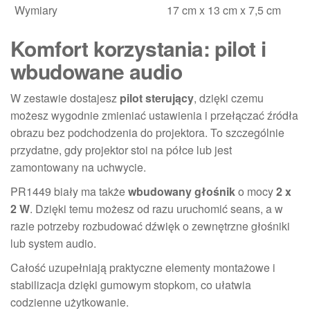
Wymiary
17 cm x 13 cm x 7,5 cm
Komfort korzystania: pilot i
wbudowane audio
W zestawie dostajesz
pilot sterujący
, dzięki czemu
możesz wygodnie zmieniać ustawienia i przełączać źródła
obrazu bez podchodzenia do projektora. To szczególnie
przydatne, gdy projektor stoi na półce lub jest
zamontowany na uchwycie.
PR1449 biały ma także
wbudowany głośnik
o mocy
2 x
2 W
. Dzięki temu możesz od razu uruchomić seans, a w
razie potrzeby rozbudować dźwięk o zewnętrzne głośniki
lub system audio.
Całość uzupełniają praktyczne elementy montażowe i
stabilizacja dzięki gumowym stopkom, co ułatwia
codzienne użytkowanie.