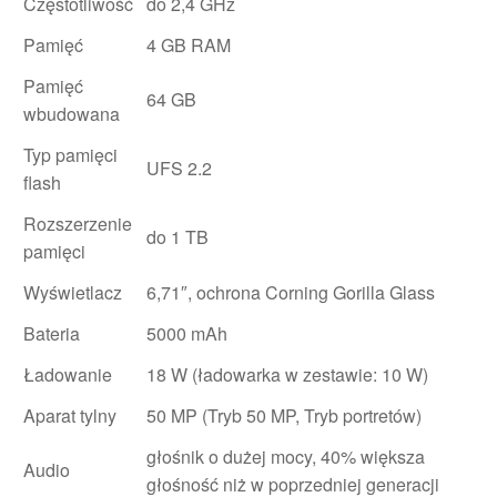
Częstotliwość
do 2,4 GHz
Pamięć
4 GB RAM
Pamięć
64 GB
wbudowana
Typ pamięci
UFS 2.2
flash
Rozszerzenie
do 1 TB
pamięci
Wyświetlacz
6,71″, ochrona Corning Gorilla Glass
Bateria
5000 mAh
Ładowanie
18 W (ładowarka w zestawie: 10 W)
Aparat tylny
50 MP (Tryb 50 MP, Tryb portretów)
głośnik o dużej mocy, 40% większa
Audio
głośność niż w poprzedniej generacji