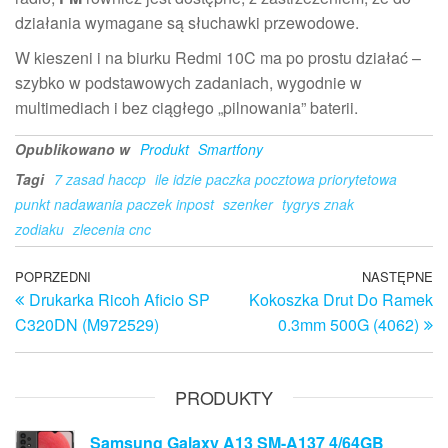
działania wymagane są słuchawki przewodowe.
W kieszeni i na biurku Redmi 10C ma po prostu działać –
szybko w podstawowych zadaniach, wygodnie w
multimediach i bez ciągłego „pilnowania” baterii.
Opublikowano w
Produkt
Smartfony
Tagi
7 zasad haccp
ile idzie paczka pocztowa priorytetowa
punkt nadawania paczek inpost
szenker
tygrys znak
zodiaku
zlecenia cnc
Nawigacja
Poprzedni
POPRZEDNI
NASTĘPNE
N
Drukarka Ricoh Aficio SP
Kokoszka Drut Do Ramek
wpis
w
wpisu
C320DN (M972529)
0.3mm 500G (4062)
PRODUKTY
Samsung Galaxy A13 SM-A137 4/64GB