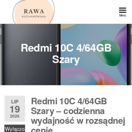
Przejdź
do
Rawa
Menu
treści
Redmi 10C 4/64GB
Szary
Redmi 10C 4/64GB
LIP
19
Szary – codzienna
2026
wydajność w rozsądnej
cenie
Wyłączo