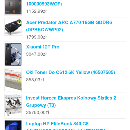
100000593WOF)
1152,99
zł
Acer Predator ARC A770 16GB GDDR6
(DPBKCWWP02)
1799,00
zł
Xiaomi 12T Pro
3047,00
zł
Oki Toner Do C612 6K Yellow (46507505)
858,03
zł
Invest Horeca Ekspres Kolbowy Sixties 2
Grupowy (T3)
25750,00
zł
Laptop HP EliteBook 840 G8