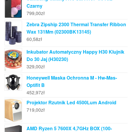
Czarny
799,00
zł
Zebra Zipship 2300 Thermal Transfer Ribbon
Wax 131Mm (02300BK13145)
60,58
zł
Inkubator Automatyczny Happy H30 Klujnik
Do 30 Jaj (H30230)
329,00
zł
Honeywell Maska Ochronna M - Hw-Mas-
Optifit B
452,97
zł
Projektor Rzutnik Led 4500Lum Android
719,00
zł
AMD Ryzen 5 7600X 4,7GHz BOX (100-