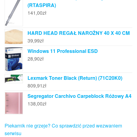
(RTASPIRA)
141,00
zł
HARD HEAD REGAŁ NAROŻNY 40 X 40 CM
39,99
zł
Windows 11 Professional ESD
28,90
zł
Lexmark Toner Black (Return) (71C20K0)
809,91
zł
Segregator Carchivo Carpeblock Różowy A4
138,00
zł
Piekarnik nie grzeje? Co sprawdzić przed wezwaniem
serwisu