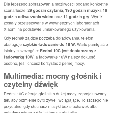
Dla lepszego zobrazowania możliwości podano konkretne
scenariusze:
29 godzin czytania
,
190 godzin muzyki
,
19
godzin odtwarzania wideo
oraz
11 godzin gry
. Wyniki
zostały przetestowane w wewnętrznych laboratoriach
Xiaomi na podstawie umiarkowanego użytkowania.
Gdy jednak zajdzie potrzeba doładowania, telefon
obsługuje
szybkie ładowanie do 18 W
. Warto pamiętać o
istotnym szczególe:
Redmi 10C jest dostarczany z
ładowarką 10W
, a ładowarkę 18W należy dokupić
osobno, jeśli chcesz korzystać z pełnej mocy.
Multimedia: mocny głośnik i
czytelny dźwięk
Redmi 10C oferuje głośnik o dużej mocy, zaprojektowany
tak, aby brzmienie było żywe i wciągające. To szczególnie
przydatne, gdy słuchasz muzyki bez słuchawek albo
oglądasz wideo z dźwiękiem na głośniku.