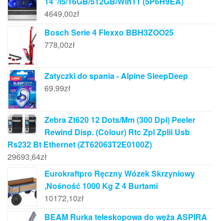
14"/i5/16GB/512GB/Win11 (5P6H9EA)
4649,00
zł
Bosch Serie 4 Flexxo BBH3ZOO25
778,00
zł
Zatyczki do spania - Alpine SleepDeep
69,99
zł
Zebra Zt620 12 Dots/Mm (300 Dpi) Peeler
Rewind Disp. (Colour) Rtc Zpl Zplii Usb
Rs232 Bt Ethernet (ZT62063T2E0100Z)
29693,64
zł
Eurokraftpro Ręczny Wózek Skrzyniowy
,Nośność 1000 Kg Z 4 Burtami
10172,10
zł
BEAM Rurka teleskopowa do węża ASPIRA