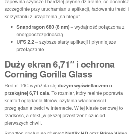
zapewnia szybsze i bardziej płynne działanie, co docenisz
szczególnie przy uruchamianiu aplikacji, ładowaniu treści i
korzystaniu z urządzenia „na biegu”.
Snapdragon 680 (6 nm)
– wydajność połączona z
energooszczędnością
UFS 2.2
– szybsze starty aplikacji i płynniejsze
przełączanie
Duży ekran 6,71″ i ochrona
Corning Gorilla Glass
Redmi 10C wyróżnia się
dużym wyświetlaczem o
przekątnej 6,71 cala
. To rozmiar, który realnie poprawia
komfort oglądania filmów, czytania wiadomości i
przeglądania treści w internecie. W tej klasie cenowej to
rzadkość, a efekt „większej przestrzeni” czuć od
pierwszych chwil.
Smartfon obsługuje również
Netflix HD
oraz
Prime Video