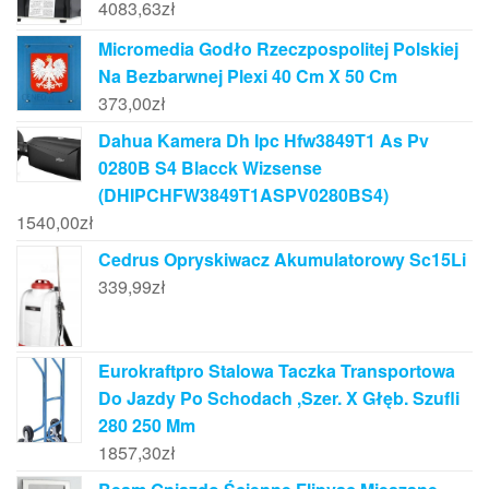
4083,63
zł
Micromedia Godło Rzeczpospolitej Polskiej
Na Bezbarwnej Plexi 40 Cm X 50 Cm
373,00
zł
Dahua Kamera Dh Ipc Hfw3849T1 As Pv
0280B S4 Blacck Wizsense
(DHIPCHFW3849T1ASPV0280BS4)
1540,00
zł
Cedrus Opryskiwacz Akumulatorowy Sc15Li
339,99
zł
Eurokraftpro Stalowa Taczka Transportowa
Do Jazdy Po Schodach ,Szer. X Głęb. Szufli
280 250 Mm
1857,30
zł