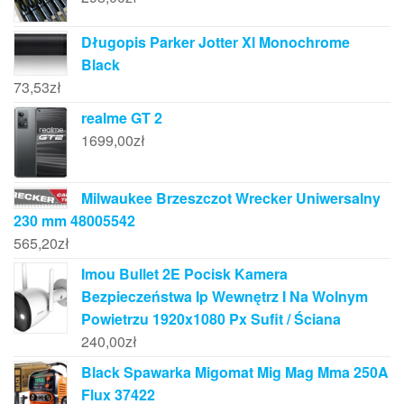
Długopis Parker Jotter Xl Monochrome
Black
73,53
zł
realme GT 2
1699,00
zł
Milwaukee Brzeszczot Wrecker Uniwersalny
230 mm 48005542
565,20
zł
Imou Bullet 2E Pocisk Kamera
Bezpieczeństwa Ip Wewnętrz I Na Wolnym
Powietrzu 1920x1080 Px Sufit / Ściana
240,00
zł
Black Spawarka Migomat Mig Mag Mma 250A
Flux 37422