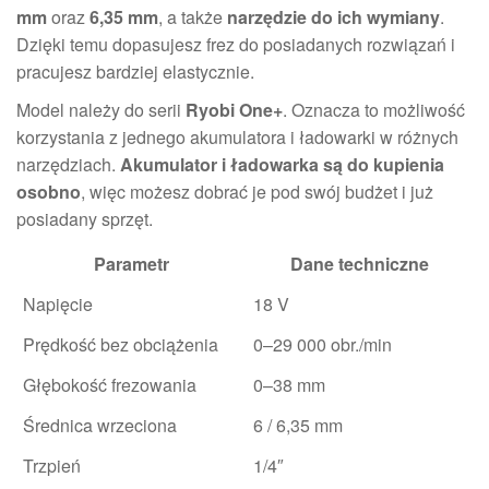
mm
oraz
6,35 mm
, a także
narzędzie do ich wymiany
.
Dzięki temu dopasujesz frez do posiadanych rozwiązań i
pracujesz bardziej elastycznie.
Model należy do serii
Ryobi One+
. Oznacza to możliwość
korzystania z jednego akumulatora i ładowarki w różnych
narzędziach.
Akumulator i ładowarka są do kupienia
osobno
, więc możesz dobrać je pod swój budżet i już
posiadany sprzęt.
Parametr
Dane techniczne
Napięcie
18 V
Prędkość bez obciążenia
0–29 000 obr./min
Głębokość frezowania
0–38 mm
Średnica wrzeciona
6 / 6,35 mm
Trzpień
1/4″