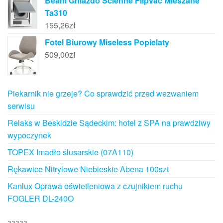
Beam Gniazdo Ścienne Flipvac Mieszane
Ta310
155,26
zł
Fotel Biurowy Miseless Popielaty
509,00
zł
Piekarnik nie grzeje? Co sprawdzić przed wezwaniem
serwisu
Relaks w Beskidzie Sądeckim: hotel z SPA na prawdziwy
wypoczynek
TOPEX Imadło ślusarskie (07A110)
Rękawice Nitrylowe Niebieskie Abena 100szt
Kanlux Oprawa oświetleniowa z czujnikiem ruchu
FOGLER DL-240O
zzzzz