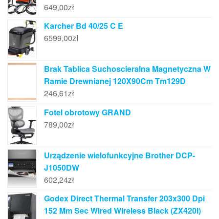
649,00
zł
Karcher Bd 40/25 C E
6599,00
zł
Brak Tablica Suchoscieralna Magnetyczna W
Ramie Drewnianej 120X90Cm Tm129D
246,61
zł
Fotel obrotowy GRAND
789,00
zł
Urządzenie wielofunkcyjne Brother DCP-
J1050DW
602,24
zł
Godex Direct Thermal Transfer 203x300 Dpi
152 Mm Sec Wired Wireless Black (ZX420I)