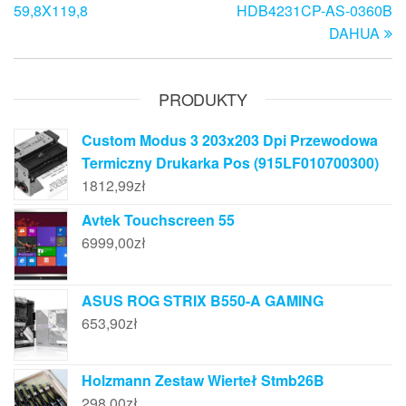
wpisu
59,8X119,8
HDB4231CP-AS-0360B
DAHUA
PRODUKTY
Custom Modus 3 203x203 Dpi Przewodowa
Termiczny Drukarka Pos (915LF010700300)
1812,99
zł
Avtek Touchscreen 55
6999,00
zł
ASUS ROG STRIX B550-A GAMING
653,90
zł
Holzmann Zestaw Wierteł Stmb26B
298,00
zł