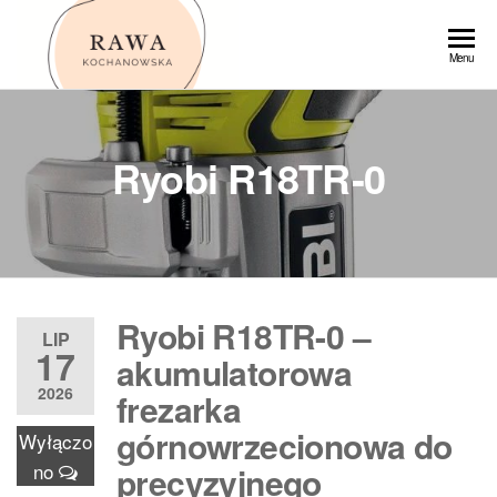
Przejdź
do
Rawa
Menu
treści
Ryobi R18TR-0
Ryobi R18TR-0 –
LIP
17
akumulatorowa
2026
frezarka
górnowrzecionowa do
Wyłączo
no
precyzyjnego