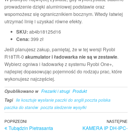
prowadzenie dzięki aluminiowej podstawie oraz
wspomożesz się ogranicznikiem bocznym. Wtedy łatwiej
utrzymać linię i uzyskać równe efekty.
SKU:
ab4b18125d16
Cena:
399 zł
Jeśli planujesz zakup, pamiętaj, że w tej wersji Ryobi
R18TR-0
akumulator i ładowarka nie są w zestawie
.
Wybierz ogniwa i ładowarkę z systemu Ryobi One+,
najlepiej dopasowując pojemność do rodzaju prac, które
wykonujesz najczęściej.
Opublikowano w
Frezarki i strugi
Produkt
Tagi
ile kosztuje wysłanie paczki do anglii poczta polska
paczka do stanów
poczta sledzenie wysyłki
Nawigacja
Poprzedni
POPRZEDNI
NASTĘPNE
N
Tubądzin Pietrasanta
KAMERA IP DH-IPC-
wpis
w