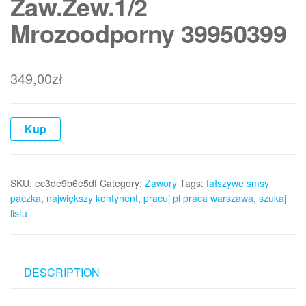
Zaw.Zew.1/2
Mrozoodporny 39950399
349,00
zł
Kup
SKU:
ec3de9b6e5df
Category:
Zawory
Tags:
fałszywe smsy
paczka
,
największy kontynent
,
pracuj pl praca warszawa
,
szukaj
listu
DESCRIPTION