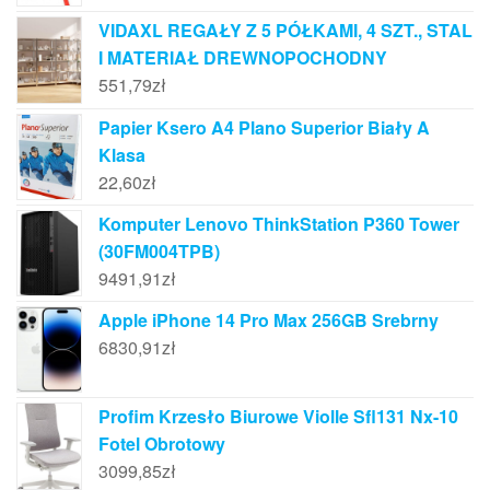
VIDAXL REGAŁY Z 5 PÓŁKAMI, 4 SZT., STAL
I MATERIAŁ DREWNOPOCHODNY
551,79
zł
Papier Ksero A4 Plano Superior Biały A
Klasa
22,60
zł
Komputer Lenovo ThinkStation P360 Tower
(30FM004TPB)
9491,91
zł
Apple iPhone 14 Pro Max 256GB Srebrny
6830,91
zł
Profim Krzesło Biurowe Violle Sfl131 Nx-10
Fotel Obrotowy
3099,85
zł