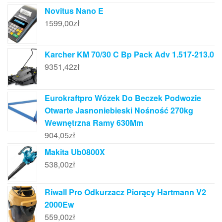
Novitus Nano E
1599,00
zł
Karcher KM 70/30 C Bp Pack Adv 1.517-213.0
9351,42
zł
Eurokraftpro Wózek Do Beczek Podwozie
Otwarte Jasnoniebieski Nośność 270kg
Wewnętrzna Ramy 630Mm
904,05
zł
Makita Ub0800X
538,00
zł
Riwall Pro Odkurzacz Piorący Hartmann V2
2000Ew
559,00
zł