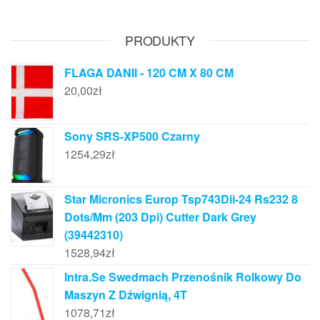
PRODUKTY
FLAGA DANII - 120 CM X 80 CM
20,00
zł
Sony SRS-XP500 Czarny
1254,29
zł
Star Micronics Europ Tsp743Dii-24 Rs232 8
Dots/Mm (203 Dpi) Cutter Dark Grey
(39442310)
1528,94
zł
Intra.Se Swedmach Przenośnik Rolkowy Do
Maszyn Z Dźwignią, 4T
1078,71
zł