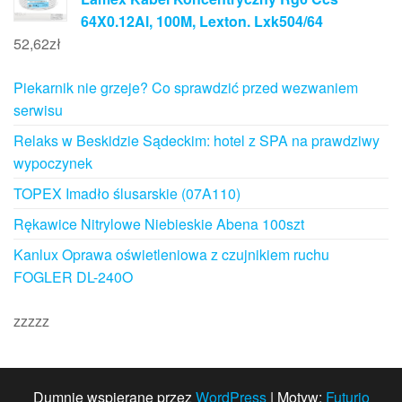
64X0.12Al, 100M, Lexton. Lxk504/64
52,62
zł
Piekarnik nie grzeje? Co sprawdzić przed wezwaniem
serwisu
Relaks w Beskidzie Sądeckim: hotel z SPA na prawdziwy
wypoczynek
TOPEX Imadło ślusarskie (07A110)
Rękawice Nitrylowe Niebieskie Abena 100szt
Kanlux Oprawa oświetleniowa z czujnikiem ruchu
FOGLER DL-240O
zzzzz
Dumnie wspierane przez
WordPress
|
Motyw:
Futurio