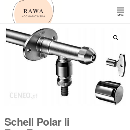
Przejdź
do
Rawa
Menu
treści
Schell Polar Ii