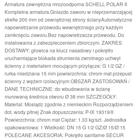
Armatura zewnętrzna mrozoodporna SCHELL POLAR II
Kompletna armatura.Gniazdo zaworu w nieprzemarzającej
strefie 200 mm od zewnętrznej strony ścianyAutomatyczne
napowietrzanie przewodu wewnętrznego przy każdym
zamknięciu zaworu.Bez napowietrzacza przewodu. Do
instalowania z zabezpieczeniem zbiorczym. ZAKRES
DOSTAWY: głowica na klucz nasadowy i pokrętło
uruchamiające blokada strumienia zwrotnego uchwyt
ścienny z materiałem mocującym przyłącze: G 1/2 GZ /
rurka miedziana 15 mm powierzchnia: chrom mat przepust
ścienny z wężem izolacyjnym OBSZAR ZASTOSOWAŃ /
DANE TECHNICZNE: do wbudowania w ścianę
murowaną średnica otworu Ø 38 mm SZCZEGÓŁY:
Material: Mosiądz zgodnie z niemieckim Rozporządzeniem
dot. wody pitnej Znak dopuszczenia: P-IX 19319/II
Powierzchnia: chrom mat Ciężar: 1.33 kg/szt. Jednostka
opakowaniowa: 1 Wielkość: DN 15 G 1/2 GZ/Ø 15/Ø 15
POLECANE AKCESORIA: Pokrętło sanitarne SECUR