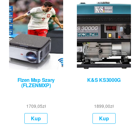
Flzen Mxp Szary
K&S KS3000G
(FLZENMXP)
1709,05
zł
1899,00
zł
Kup
Kup