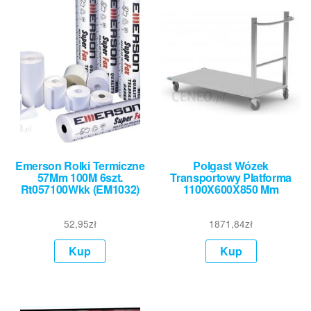
Emerson Rolki Termiczne
Polgast Wózek
57Mm 100M 6szt.
Transportowy Platforma
Rt057100Wkk (EM1032)
1100X600X850 Mm
52,95
zł
1871,84
zł
Kup
Kup