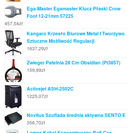
Ega-Master Egamaster Klucz Płaski Crow
Foot 12-21mm 57225
457,54
zł
Kangaro Krzesło Biurowe Metal I Tworzywo
Sztuczne Możliwość Regulacji
1637,29
zł
Zwieger Patelnia 28 Cm Obsidian (Pt3857)
159,99
zł
Activejet ASH-2502C
1225,07
zł
Novitus Szuflada średnia aktywna SENTO E
356,70
zł
Lamex Kabel Koncentryczny Rg6 Ccs