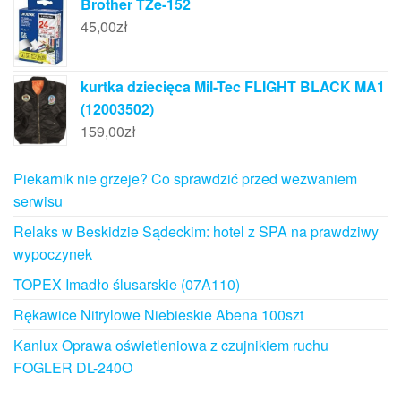
Brother TZe-152
45,00
zł
kurtka dziecięca Mil-Tec FLIGHT BLACK MA1
(12003502)
159,00
zł
Piekarnik nie grzeje? Co sprawdzić przed wezwaniem
serwisu
Relaks w Beskidzie Sądeckim: hotel z SPA na prawdziwy
wypoczynek
TOPEX Imadło ślusarskie (07A110)
Rękawice Nitrylowe Niebieskie Abena 100szt
Kanlux Oprawa oświetleniowa z czujnikiem ruchu
FOGLER DL-240O