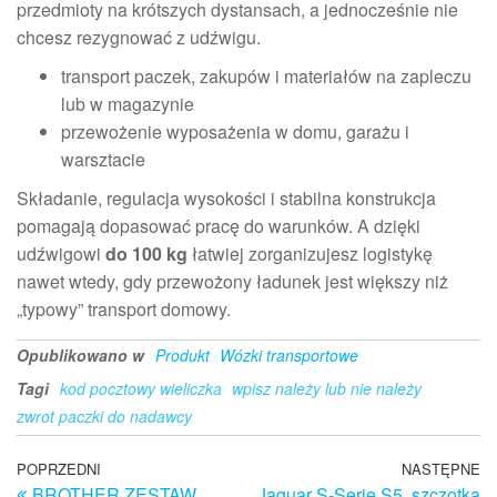
przedmioty na krótszych dystansach, a jednocześnie nie
chcesz rezygnować z udźwigu.
transport paczek, zakupów i materiałów na zapleczu
lub w magazynie
przewożenie wyposażenia w domu, garażu i
warsztacie
Składanie, regulacja wysokości i stabilna konstrukcja
pomagają dopasować pracę do warunków. A dzięki
udźwigowi
do 100 kg
łatwiej zorganizujesz logistykę
nawet wtedy, gdy przewożony ładunek jest większy niż
„typowy” transport domowy.
Opublikowano w
Produkt
Wózki transportowe
Tagi
kod pocztowy wieliczka
wpisz należy lub nie należy
zwrot paczki do nadawcy
Nawigacja
Poprzedni
POPRZEDNI
NASTĘPNE
N
BROTHER ZESTAW
Jaguar S-Serie S5, szczotka