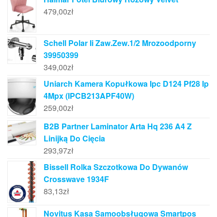
479,00
zł
Schell Polar Ii Zaw.Zew.1/2 Mrozoodporny
39950399
349,00
zł
Uniarch Kamera Kopułkowa Ipc D124 Pf28 Ip
4Mpx (IPCB213APF40W)
259,00
zł
B2B Partner Laminator Arta Hq 236 A4 Z
Linijką Do Cięcia
293,97
zł
Bissell Rolka Szczotkowa Do Dywanów
Crosswave 1934F
83,13
zł
Novitus Kasa Samoobsługowa Smartpos