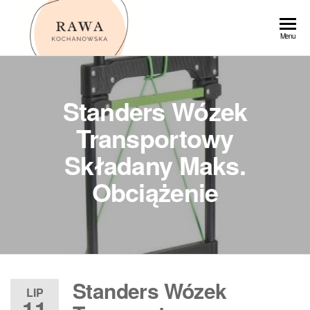
Przejdź
do
Rawa
Menu
treści
Standers Wózek
Transportowy
Składany Maks.
Obciążenie
Standers Wózek
LIP
11