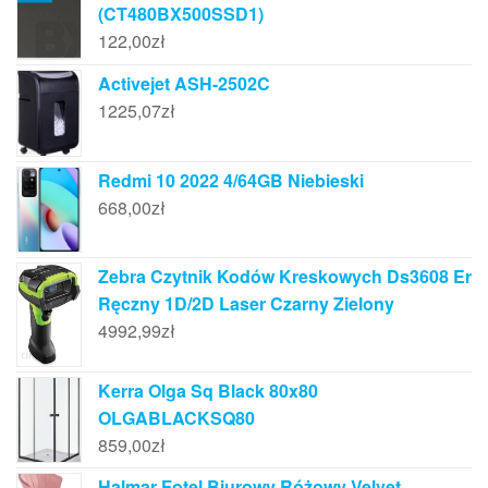
(CT480BX500SSD1)
122,00
zł
Activejet ASH-2502C
1225,07
zł
Redmi 10 2022 4/64GB Niebieski
668,00
zł
Zebra Czytnik Kodów Kreskowych Ds3608 Er
Ręczny 1D/2D Laser Czarny Zielony
4992,99
zł
Kerra Olga Sq Black 80x80
OLGABLACKSQ80
859,00
zł
Halmar Fotel Biurowy Różowy Velvet