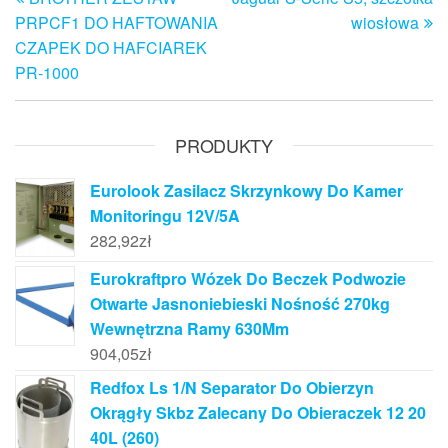
wpis
w
wpisu
PRPCF1 DO HAFTOWANIA
wiosłowa
CZAPEK DO HAFCIAREK
PR-1000
PRODUKTY
Eurolook Zasilacz Skrzynkowy Do Kamer
Monitoringu 12V/5A
282,92
zł
Eurokraftpro Wózek Do Beczek Podwozie
Otwarte Jasnoniebieski Nośność 270kg
Wewnętrzna Ramy 630Mm
904,05
zł
Redfox Ls 1/N Separator Do Obierzyn
Okrągły Skbz Zalecany Do Obieraczek 12 20
40L (260)