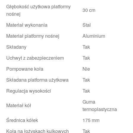
Głębokość użytkowa platformy
30 cm
nośnej
Materiał wykonania
Stal
Materiał platformy nośnej
Aluminium
Składany
Tak
Uchwyt z zabezpieczeniem
Tak
Pompowane koła
Nie
Składana platforma użytkowa
Tak
Regulacja wysokości
Tak
Guma
Materiał kół
termoplastyczna
Średnica kółek
175 mm
Koła na łożyskach kulkowych
Tak