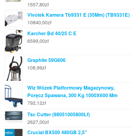
1557,80
zł
Vivotek Kamera Tb9331 E (35Mm) (TB9331E)
10840,00
zł
Karcher Bd 40/25 C E
6599,00
zł
Graphite 59G606
108,99
zł
Wiz Wózek Platformowy Magazynowy,
Poręcz Spawana, 300 Kg 1000X600 Mm
792,12
zł
Tsc Cutter (98051005800Lf)
2627,00
zł
Crucial BX500 480GB 2,5"