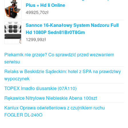
Plus + Hd Ii Online
49925,70
zł
Sannce 16-Kanałowy System Nadzoru Full
Hd 1080P Sedn81Br0T8Gm
1299,99
zł
Piekarnik nie grzeje? Co sprawdzić przed wezwaniem
serwisu
Relaks w Beskidzie Sądeckim: hotel z SPA na prawdziwy
wypoczynek
TOPEX Imadło ślusarskie (07A110)
Rękawice Nitrylowe Niebieskie Abena 100szt
Kanlux Oprawa oświetleniowa z czujnikiem ruchu
FOGLER DL-240O