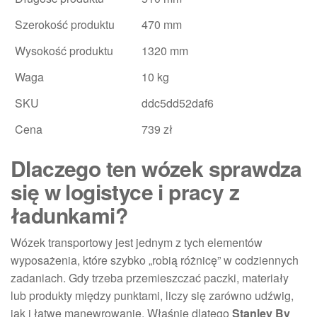
Szerokość produktu
470 mm
Wysokość produktu
1320 mm
Waga
10 kg
SKU
ddc5dd52daf6
Cena
739 zł
Dlaczego ten wózek sprawdza
się w logistyce i pracy z
ładunkami?
Wózek transportowy jest jednym z tych elementów
wyposażenia, które szybko „robią różnicę” w codziennych
zadaniach. Gdy trzeba przemieszczać paczki, materiały
lub produkty między punktami, liczy się zarówno udźwig,
jak i łatwe manewrowanie. Właśnie dlatego
Stanley By