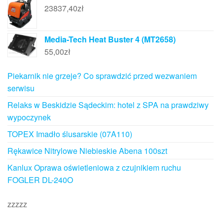
23837,40
zł
Media-Tech Heat Buster 4 (MT2658)
55,00
zł
Piekarnik nie grzeje? Co sprawdzić przed wezwaniem
serwisu
Relaks w Beskidzie Sądeckim: hotel z SPA na prawdziwy
wypoczynek
TOPEX Imadło ślusarskie (07A110)
Rękawice Nitrylowe Niebieskie Abena 100szt
Kanlux Oprawa oświetleniowa z czujnikiem ruchu
FOGLER DL-240O
zzzzz