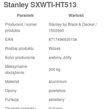
Stanley SXWTI-HT513
Parametr
Wartość
Producent / numer
Stanley by Black & Decker /
produktu
1503560
EAN
8717496635136
Rodzaj produktu
Wózek
Kolor producenta
srebrny, żółty
Maksymalne
200 kg
obciążenie
Materiał
aluminium
Opony
powietrze
Funkcja
składany
Długość produktu
510 mm