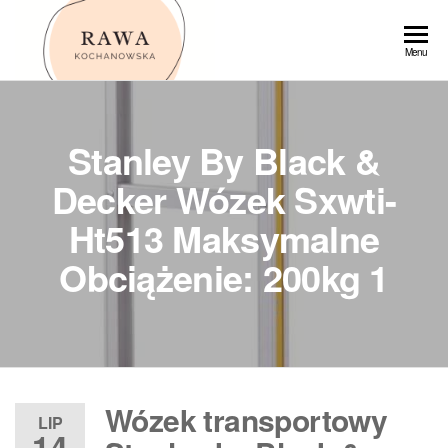
Przejdź
do
Rawa
Menu
treści
Stanley By Black &
Decker Wózek Sxwti-
Ht513 Maksymalne
Obciążenie: 200kg 1
Wózek transportowy
LIP
14