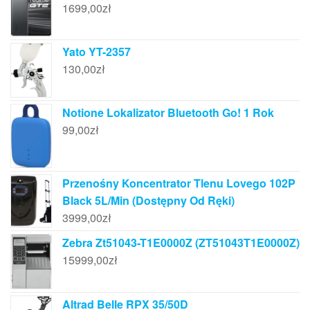
1699,00
zł
Yato YT-2357
130,00
zł
Notione Lokalizator Bluetooth Go! 1 Rok
99,00
zł
Przenośny Koncentrator Tlenu Lovego 102P
Black 5L/Min (Dostępny Od Ręki)
3999,00
zł
Zebra Zt51043-T1E0000Z (ZT51043T1E0000Z)
15999,00
zł
Altrad Belle RPX 35/50D