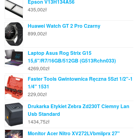
Epson V13H134A56
435,00
zł
Huawei Watch GT 2 Pro Czarny
899,00
zł
Laptop Asus Rog Strix G15
15,6"/R7/16GB/512GB (G513Rchn033)
4269,00
zł
Faster Tools Gwintownica Ręczna 5Szt 1/2"-1
1/4" 1531
229,00
zł
Drukarka Etykiet Zebra Zd230T Ciemny Lan
Usb Standard
1434,75
zł
Monitor Acer Nitro XV272LVbmiiprx 27"