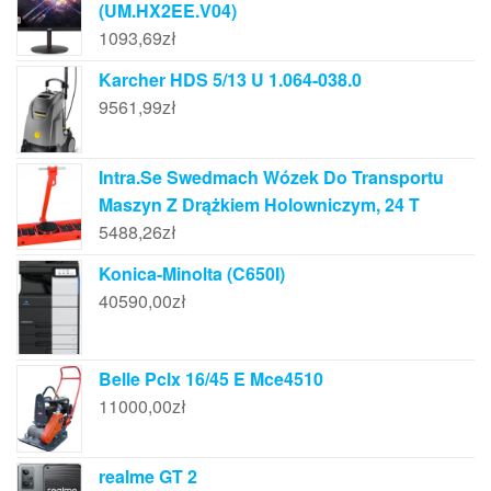
(UM.HX2EE.V04)
1093,69
zł
Karcher HDS 5/13 U 1.064-038.0
9561,99
zł
Intra.Se Swedmach Wózek Do Transportu
Maszyn Z Drążkiem Holowniczym, 24 T
5488,26
zł
Konica-Minolta (C650I)
40590,00
zł
Belle Pclx 16/45 E Mce4510
11000,00
zł
realme GT 2