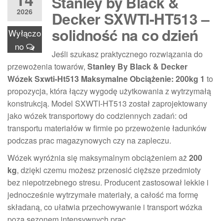
Stanley by Black &
2026
Decker SXWTI-HT513 –
solidność na co dzień
Wyłączo
no
Jeśli szukasz praktycznego rozwiązania do
przewożenia towarów,
Stanley By Black & Decker
Wózek Sxwti-Ht513 Maksymalne Obciążenie: 200kg 1
to
propozycja, która łączy wygodę użytkowania z wytrzymałą
konstrukcją. Model SXWTI-HT513 został zaprojektowany
jako wózek transportowy do codziennych zadań: od
transportu materiałów w firmie po przewożenie ładunków
podczas prac magazynowych czy na zapleczu.
Wózek wyróżnia się maksymalnym obciążeniem aż
200
kg
, dzięki czemu możesz przenosić cięższe przedmioty
bez niepotrzebnego stresu. Producent zastosował lekkie i
jednocześnie wytrzymałe materiały, a całość ma formę
składaną, co ułatwia przechowywanie i transport wózka
poza sezonem intensywnych prac.