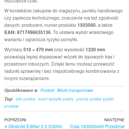
oszczędza czas.
W kontekście zakupów do magazynu, punktu handlowego
czy zaplecza technicznego, znaczenie ma też zgodność
danych: producent, numer produktu
1503560
, a także
EAN: 8717496635136
. To ułatwia wybór właściwego
wariantu i ogranicza ryzyko pomyłki.
Wymiary
510 × 470 mm
oraz wysokość
1320 mm
pozwalają lepiej dopasować wózek do typowych tras i
przestrzeni roboczych. Dzięki temu możesz przewozić
ładunki sprawniej i bez niepotrzebnego kombinowania z
innymi rozwiązaniami.
Opublikowano w
Produkt
Wózki transportowe
Tagi
k&n polska
koszt wysyłki palety
poczta polska szybki
przelew
Nawigacja
Poprzedni
POPRZEDNI
NASTĘPNE
N
Głośniki Edifier 2.0 S3000
Cisa 183000400 Przedział
wpis
w