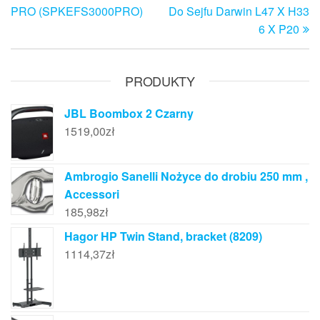
wpisu
PRO (SPKEFS3000PRO)
Do Sejfu Darwin L47 X H33
6 X P20
PRODUKTY
JBL Boombox 2 Czarny
1519,00
zł
Ambrogio Sanelli Nożyce do drobiu 250 mm ,
Accessori
185,98
zł
Hagor HP Twin Stand, bracket (8209)
1114,37
zł