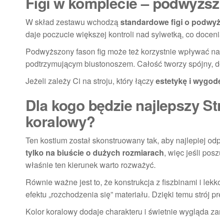
Figi w komplecie – podwyższo
W skład zestawu wchodzą
standardowe figi o podwy
daje poczucie większej kontroli nad sylwetką, co docen
Podwyższony fason fig może też korzystnie wpływać na
podtrzymującym biustonoszem. Całość tworzy spójny, d
Jeżeli zależy Ci na stroju, który łączy
estetykę i wygod
Dla kogo będzie najlepszy S
koralowy?
Ten kostium został skonstruowany tak, aby najlepiej o
tylko na biuście o dużych rozmiarach
, więc jeśli pos
właśnie ten kierunek warto rozważyć.
Równie ważne jest to, że konstrukcja z fiszbinami i le
efektu „rozchodzenia się” materiału. Dzięki temu strój p
Kolor koralowy dodaje charakteru i świetnie wygląda zar