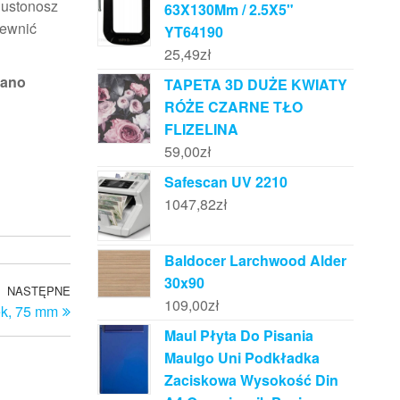
iustonosz
63X130Mm / 2.5X5"
pewnić
YT64190
25,49
zł
iano
TAPETA 3D DUŻE KWIATY
RÓŻE CZARNE TŁO
FLIZELINA
59,00
zł
Safescan UV 2210
1047,82
zł
Baldocer Larchwood Alder
30x90
NASTĘPNE
Następny
109,00
zł
k, 75 mm
wpis
Maul Płyta Do Pisania
Maulgo Uni Podkładka
Zaciskowa Wysokość Din