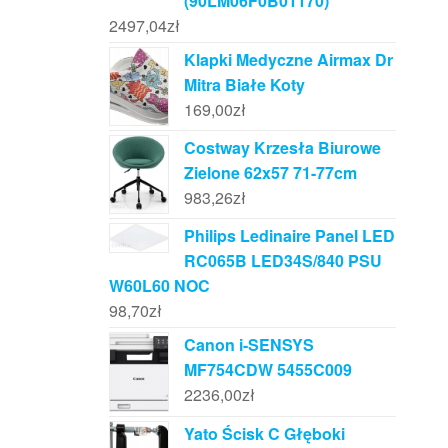
(90LM06F0B01170)
2497,04
zł
Klapki Medyczne Airmax Dr
Mitra Białe Koty
169,00
zł
Costway Krzesła Biurowe
Zielone 62x57 71-77cm
983,26
zł
Philips Ledinaire Panel LED
RC065B LED34S/840 PSU
W60L60 NOC
98,70
zł
Canon i-SENSYS
MF754CDW 5455C009
2236,00
zł
Yato Ścisk C Głęboki