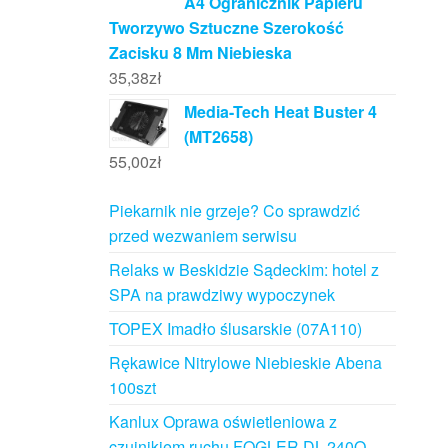
A4 Ogranicznik Papieru
Tworzywo Sztuczne Szerokość
Zacisku 8 Mm Niebieska
35,38
zł
Media-Tech Heat Buster 4
(MT2658)
55,00
zł
Piekarnik nie grzeje? Co sprawdzić
przed wezwaniem serwisu
Relaks w Beskidzie Sądeckim: hotel z
SPA na prawdziwy wypoczynek
TOPEX Imadło ślusarskie (07A110)
Rękawice Nitrylowe Niebieskie Abena
100szt
Kanlux Oprawa oświetleniowa z
czujnikiem ruchu FOGLER DL-240O