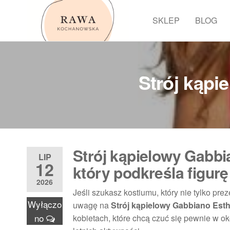
Przejdź
do
SKLEP
BLOG
Rawa
treści
Strój kąpi
Strój kąpielowy Gabbi
LIP
12
który podkreśla figurę
2026
Jeśli szukasz kostiumu, który nie tylko pre
Wyłączo
uwagę na
Strój kąpielowy Gabbiano Est
no
kobietach, które chcą czuć się pewnie w ok