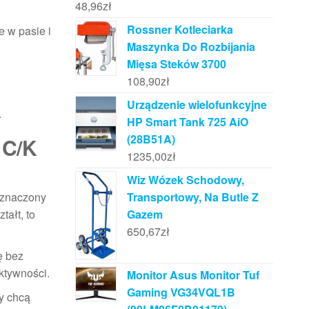
48,96
zł
Rossner Kotleciarka
e w pasie i
Maszynka Do Rozbijania
Mięsa Steków 3700
108,90
zł
Urządzenie wielofunkcyjne
.
HP Smart Tank 725 AiO
(28B51A)
 C/K
1235,00
zł
Wiz Wózek Schodowy,
zeznaczony
Transportowy, Na Butle Z
tałt, to
Gazem
650,67
zł
ę bez
aktywności.
Monitor Asus Monitor Tuf
Gaming VG34VQL1B
zy chcą