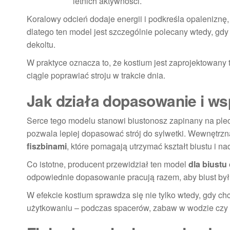
letnich aktywności.
Koralowy odcień dodaje energii i podkreśla opaleniznę,
dlatego ten model jest szczególnie polecany wtedy, g
dekoltu.
W praktyce oznacza to, że kostium jest zaprojektowany t
ciągle poprawiać stroju w trakcie dnia.
Jak działa dopasowanie i ws
Serce tego modelu stanowi biustonosz zapinany na plec
pozwala lepiej dopasować strój do sylwetki. Wewnętrzn
fiszbinami
, które pomagają utrzymać kształt biustu i na
Co istotne, producent przewidział ten model
dla biustu
odpowiednie dopasowanie pracują razem, aby biust był
W efekcie kostium sprawdza się nie tylko wtedy, gdy c
użytkowaniu – podczas spacerów, zabaw w wodzie czy 