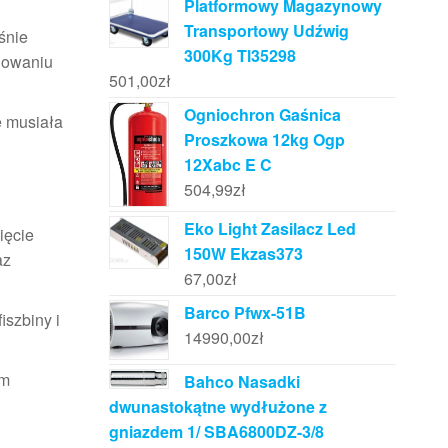
Platformowy Magazynowy
Transportowy Udźwig
śnie
300Kg Tl35298
onowaniu
501,00
zł
Ogniochron Gaśnica
e musiała
Proszkowa 12kg Ogp
12Xabc E C
504,99
zł
Eko Light Zasilacz Led
ięcie
150W Ekzas373
az
67,00
zł
Barco Pfwx-51B
fiszbiny i
14990,00
zł
ym
Bahco Nasadki
dwunastokątne wydłużone z
gniazdem 1/ SBA6800DZ-3/8