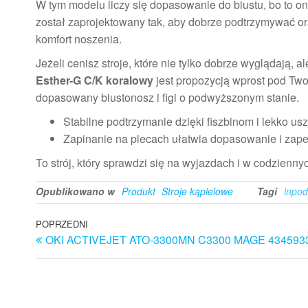
W tym modelu liczy się dopasowanie do biustu, bo to on
został zaprojektowany tak, aby dobrze podtrzymywać 
komfort noszenia.
Jeżeli cenisz stroje, które nie tylko dobrze wyglądają, a
Esther-G C/K koralowy
jest propozycją wprost pod Two
dopasowany biustonosz i figi o podwyższonym stanie.
Stabilne podtrzymanie dzięki fiszbinom i lekko 
Zapinanie na plecach ułatwia dopasowanie i za
To strój, który sprawdzi się na wyjazdach i w codziennych
Opublikowano w
Produkt
Stroje kąpielowe
Tagi
inpod
Nawigacja
Poprzedni
POPRZEDNI
OKI ACTIVEJET ATO-3300MN C3300 MAGE 434593
wpis
wpisu