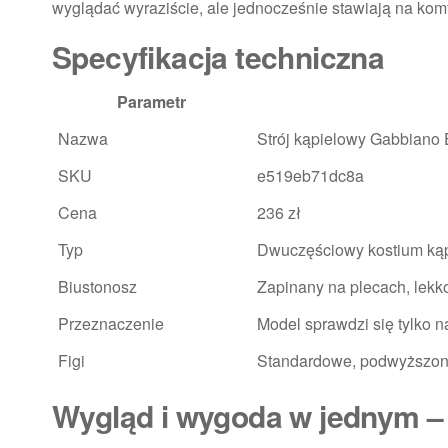
wyglądać wyraziście, ale jednocześnie stawiają na komf
Specyfikacja techniczna
Parametr
Nazwa
Strój kąpielowy Gabbiano 
SKU
e519eb71dc8a
Cena
236 zł
Typ
Dwuczęściowy kostium ką
Biustonosz
Zapinany na plecach, lekko
Przeznaczenie
Model sprawdzi się tylko n
Figi
Standardowe, podwyższony
Wygląd i wygoda w jednym –