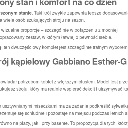
ny stan i komfort na co dzień
ższonym stanie
. Taki krój zwykle zapewnia lepsze dopasowani
ia wiele osób szukających stroju na sezon.
 wizualne proporcje – szczególnie w połączeniu z mocniej
opracowany zestaw, w którym łatwiej o pewność siebie.
ę
, ten dwuczęściowy komplet jest szczególnie trafnym wyborem
trój kąpielowy Gabbiano Esther-G
dpowiadał potrzebom kobiet z większym biustem. Model jest pr
zukujesz stroju, który ma realnie wspierać dekolt i utrzymywać ksz
kko usztywnianymi miseczkami ma za zadanie podkreślić sylwetk
rezentuje się schludnie i pozostaje na miejscu podczas letnich 
ówno na plaży, jak i przy basenie. To propozycja dla tych, któr