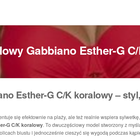
elowy Gabbiano Esther-G C
ano Esther-G C/K koralowy – styl
zentuje się efektownie na plaży, ale też realnie wspiera sylwetkę
her-G C/K koralowy
. To dwuczęściowy model stworzony z myśl
olicach biustu i jednocześnie cieszyć się wygodą podczas kąpie