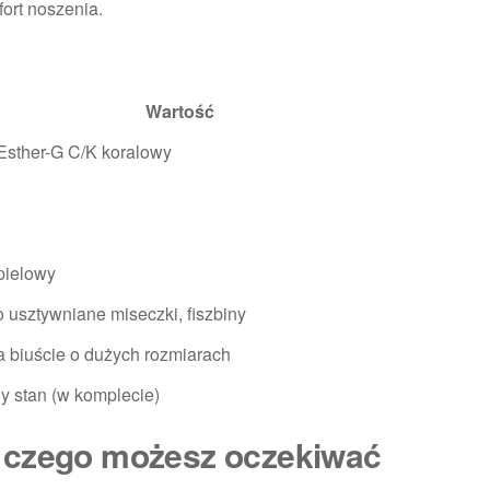
ort noszenia.
Wartość
Esther-G C/K koralowy
pielowy
 usztywniane miseczki, fiszbiny
a biuście o dużych rozmiarach
 stan (w komplecie)
 czego możesz oczekiwać