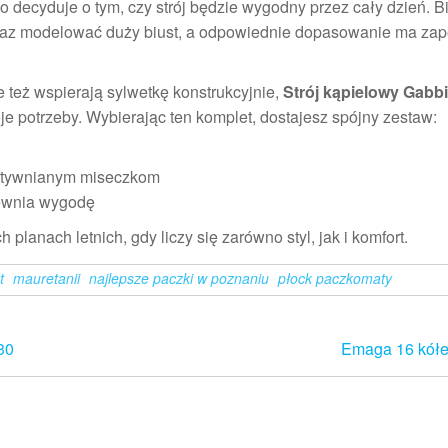
o decyduje o tym, czy strój będzie wygodny przez cały dzień. B
oraz modelować duży biust, a odpowiednie dopasowanie ma za
le też wspierają sylwetkę konstrukcyjnie,
Strój kąpielowy Gabb
je potrzeby. Wybierając ten komplet, dostajesz spójny zestaw:
usztywnianym miseczkom
pewnia wygodę
 planach letnich, gdy liczy się zarówno styl, jak i komfort.
t
mauretanii
najlepsze paczki w poznaniu
płock paczkomaty
30
Emaga 16 kółe