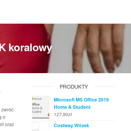
/K koralowy
,
PRODUKTY
Microsoft MS Office 2019
Home & Student
, zwróć
127,90
zł
ą o
li oraz
Costway Wózek