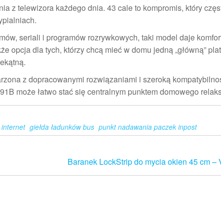
 z telewizora każdego dnia. 43 cale to kompromis, który częs
ypialniach.
ilmów, seriali i programów rozrywkowych, taki model daje komfo
że opcja dla tych, którzy chcą mieć w domu jedną „główną” pla
ekątną.
jarzona z dopracowanymi rozwiązaniami i szeroką kompatybilno
91B może łatwo stać się centralnym punktem domowego relaks
internet
giełda ładunków bus
punkt nadawania paczek inpost
Baranek LockStrip do mycia okien 45 cm