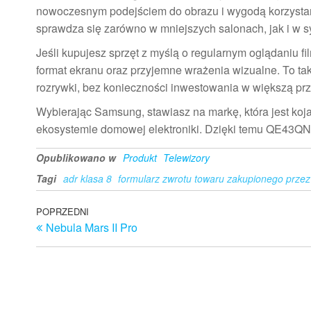
nowoczesnym podejściem do obrazu i wygodą korzystania
sprawdza się zarówno w mniejszych salonach, jak i w s
Jeśli kupujesz sprzęt z myślą o regularnym oglądaniu f
format ekranu oraz przyjemne wrażenia wizualne. To tak
rozrywki, bez konieczności inwestowania w większą prz
Wybierając Samsung, stawiasz na markę, która jest ko
ekosystemie domowej elektroniki. Dzięki temu QE43QN
Opublikowano w
Produkt
Telewizory
Tagi
adr klasa 8
formularz zwrotu towaru zakupionego przez 
Nawigacja
Poprzedni
POPRZEDNI
Nebula Mars II Pro
wpis
wpisu