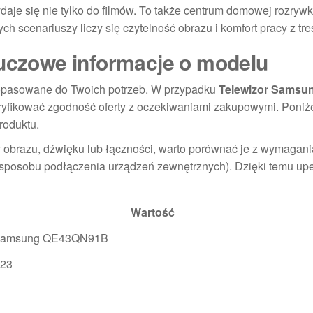
daje się nie tylko do filmów. To także centrum domowej rozrywki
h scenariuszy liczy się czytelność obrazu i komfort pracy z tre
luczowe informacje o modelu
dopasowane do Twoich potrzeb. W przypadku
Telewizor Samsu
fikować zgodność oferty z oczekiwaniami zakupowymi. Poniż
roduktu.
y obrazu, dźwięku lub łączności, warto porównać je z wymagani
 sposobu podłączenia urządzeń zewnętrznych). Dzięki temu upe
Wartość
 Samsung QE43QN91B
d23