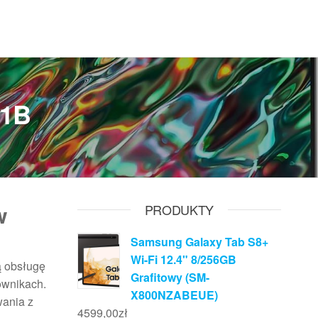
91B
w
PRODUKTY
Samsung Galaxy Tab S8+
Wi-Fi 12.4" 8/256GB
ą obsługę
Grafitowy (SM-
ownikach.
X800NZABEUE)
wania z
4599,00
zł