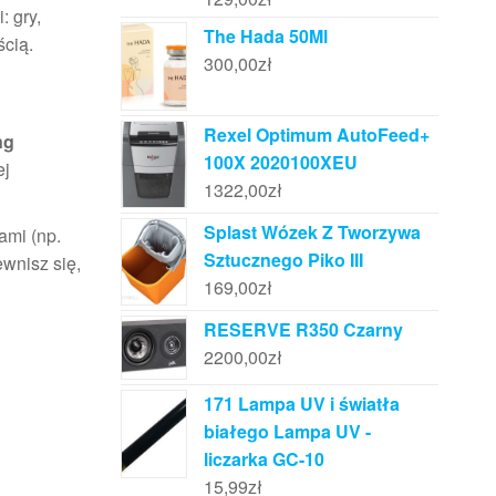
: gry,
The Hada 50Ml
ścią.
300,00
zł
Rexel Optimum AutoFeed+
ng
100X 2020100XEU
ej
1322,00
zł
Splast Wózek Z Tworzywa
ami (np.
Sztucznego Piko III
wnisz się,
169,00
zł
RESERVE R350 Czarny
2200,00
zł
171 Lampa UV i światła
białego Lampa UV -
liczarka GC-10
15,99
zł