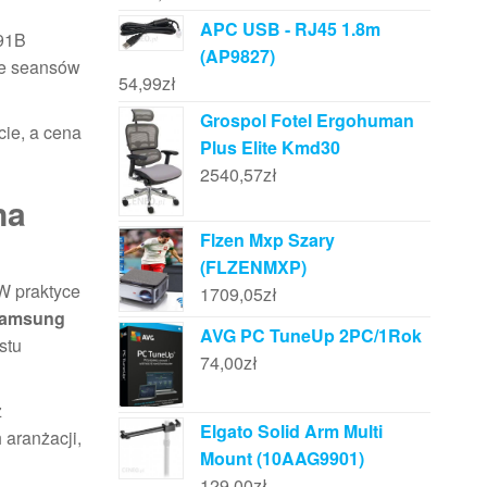
APC USB - RJ45 1.8m
N91B
(AP9827)
cie seansów
54,99
zł
Grospol Fotel Ergohuman
cie, a cena
Plus Elite Kmd30
2540,57
zł
na
Flzen Mxp Szary
(FLZENMXP)
 W praktyce
1709,05
zł
Samsung
AVG PC TuneUp 2PC/1Rok
stu
74,00
zł
ż
Elgato Solid Arm Multi
aranżacji,
Mount (10AAG9901)
129,00
zł