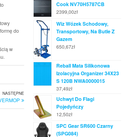
Cook NV70H5787CB
to
2399,00
zł
rtowy
Wiz Wózek Schodowy,
tformę do
Transportowy, Na Butle Z
Gazem
650,67
zł
ścią w
u.
Reball Mata Silikonowa
Izolacyjna Organizer 34X23
S 120B NWA0000015
37,49
zł
NASTĘPNE
Następny
Uchwyt Do Flagi
 – VERMOP
wpis
Pojedyńczy
12,50
zł
SPC Gear SR600 Czarny
(SPG084)