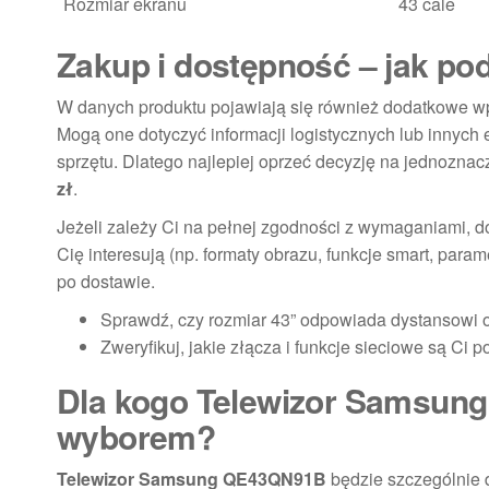
Rozmiar ekranu
43 cale
Zakup i dostępność – jak po
W danych produktu pojawiają się również dodatkowe wpi
Mogą one dotyczyć informacji logistycznych lub innych 
sprzętu. Dlatego najlepiej oprzeć decyzję na jednozn
zł
.
Jeżeli zależy Ci na pełnej zgodności z wymaganiami, d
Cię interesują (np. formaty obrazu, funkcje smart, para
po dostawie.
Sprawdź, czy rozmiar 43” odpowiada dystansowi 
Zweryfikuj, jakie złącza i funkcje sieciowe są Ci 
Dla kogo Telewizor Samsun
wyborem?
Telewizor Samsung QE43QN91B
będzie szczególnie 