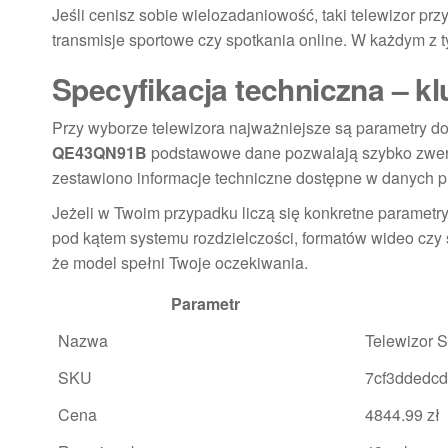
Jeśli cenisz sobie wielozadaniowość, taki telewizor przy
transmisje sportowe czy spotkania online. W każdym z tyc
Specyfikacja techniczna – k
Przy wyborze telewizora najważniejsze są parametry 
QE43QN91B
podstawowe dane pozwalają szybko zwery
zestawiono informacje techniczne dostępne w danych p
Jeżeli w Twoim przypadku liczą się konkretne parametr
pod kątem systemu rozdzielczości, formatów wideo czy
że model spełni Twoje oczekiwania.
Parametr
Nazwa
Telewizor
SKU
7cf3ddedc
Cena
4844.99 zł