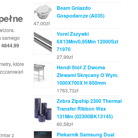
Beam Gniazdo
epełne
Gospodarcze (A035)
47,00
zł
wizora.
Vorel Zszywki
ja samego
6X13Mm/0,95Mm 12000Szt
e
4844.99
71970
27,99
zł
etry, które
Hendi Stół Z Dwoma
rozczarowań
Zlewami Skręcany O Wym.
1000X700X H 850mm
1763,73
zł
Zebra Zipship 2300 Thermal
Transfer Ribbon Wax
131Mm (02300BK13145)
60,58
zł
Piekarnik Samsung Dual
zmiar z