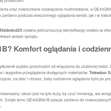
j przestrzeni.
tlania oraz nowoczesne rozwiązania multimedialne, a QE43Q
 się zarówno podczas wieczornego oglądania seriali, jak i w trak
f3ddedcd23
ułatwia jednoznaczną identyfikację modelu w ofer
kiwań wobec sprzętu.
B? Komfort oglądania i codzien
ytkownik szybko przechodził od włączenia do ulubionej treści.
anie i wygodne przeglądanie dostępnych materiałów.
Telewizor 
zęcie „na lata” i chcesz, żeby codzienne oglądanie było po pro
uniwersalny: ekran jest na tyle duży, by czuć immersję, ale wcią
ch. Dzięki temu QE43QN91B pasuje zarówno do nowoczesnych 
.