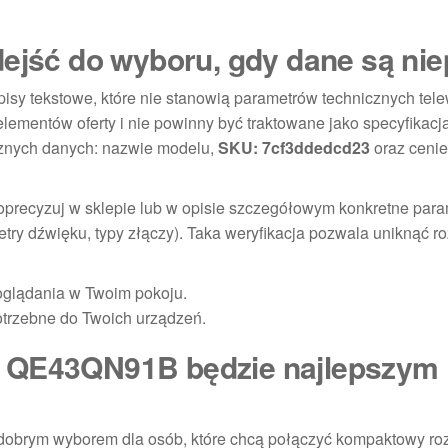
dejść do wyboru, gdy dane są ni
sy tekstowe, które nie stanowią parametrów technicznych tele
elementów oferty i nie powinny być traktowane jako specyfikac
acznych danych: nazwie modelu,
SKU: 7cf3ddedcd23
oraz ceni
oprecyzuj w sklepie lub w opisie szczegółowym konkretne param
metry dźwięku, typy złączy). Taka weryfikacja pozwala uniknąć 
oglądania w Twoim pokoju.
potrzebne do Twoich urządzeń.
g QE43QN91B będzie najlepszym
dobrym wyborem dla osób, które chcą połączyć kompaktowy ro