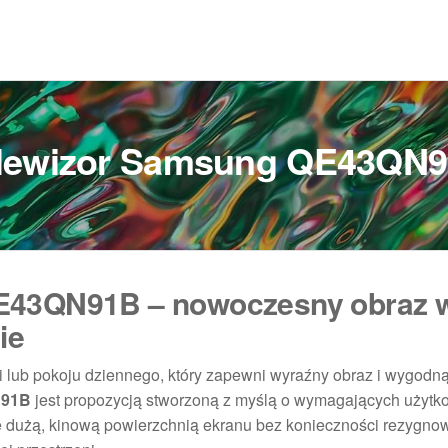
lewizor Samsung QE43QN
E43QN91B – nowoczesny obraz 
ie
lni lub pokoju dziennego, który zapewni wyraźny obraz i wygodn
N91B
jest propozycją stworzoną z myślą o wymagających użytk
ię dużą, kinową powierzchnią ekranu bez konieczności rezygno