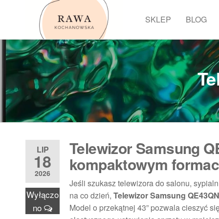
Przejdź
do
SKLEP
BLOG
Rawa
treści
Te
Telewizor Samsung Q
LIP
18
kompaktowym formac
2026
Jeśli szukasz telewizora do salonu, sypia
Wyłączo
na co dzień,
Telewizor Samsung QE43Q
no
Model o przekątnej 43” pozwala cieszyć s