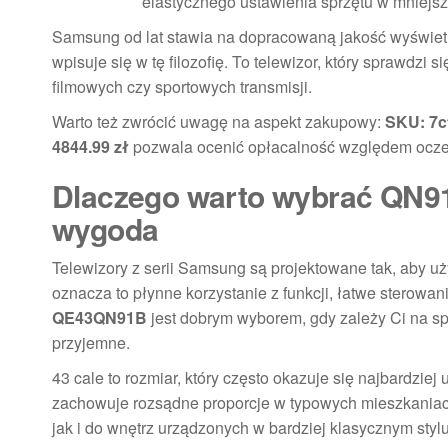
elastycznego ustawienia sprzętu w mniejsze
Samsung od lat stawia na dopracowaną jakość wyświe
wpisuje się w tę filozofię. To telewizor, który sprawdzi
filmowych czy sportowych transmisji.
Warto też zwrócić uwagę na aspekt zakupowy:
SKU: 7c
4844.99 zł
pozwala ocenić opłacalność względem ocze
Dlaczego warto wybrać QN91
wygoda
Telewizory z serii Samsung są projektowane tak, aby uż
oznacza to płynne korzystanie z funkcji, łatwe sterow
QE43QN91B
jest dobrym wyborem, gdy zależy Ci na spr
przyjemne.
43 cale to rozmiar, który często okazuje się najbardziej 
zachowuje rozsądne proporcje w typowych mieszkania
jak i do wnętrz urządzonych w bardziej klasycznym stylu