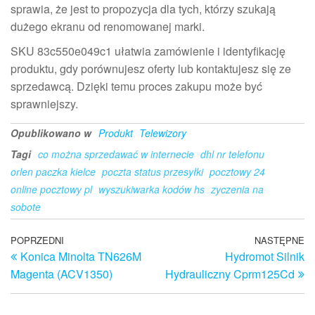
sprawia, że jest to propozycja dla tych, którzy szukają
dużego ekranu od renomowanej marki.
SKU 83c550e049c1 ułatwia zamówienie i identyfikację
produktu, gdy porównujesz oferty lub kontaktujesz się ze
sprzedawcą. Dzięki temu proces zakupu może być
sprawniejszy.
Opublikowano w
Produkt
Telewizory
Tagi
co można sprzedawać w internecie
dhl nr telefonu
orlen paczka kielce
poczta status przesyłki
pocztowy 24
online pocztowy pl
wyszukiwarka kodów hs
zyczenia na
sobote
Nawigacja
Poprzedni
POPRZEDNI
NASTĘPNE
N
Konica Minolta TN626M
Hydromot Silnik
wpis
w
wpisu
Magenta (ACV1350)
Hydrauliczny Cprm125Cd