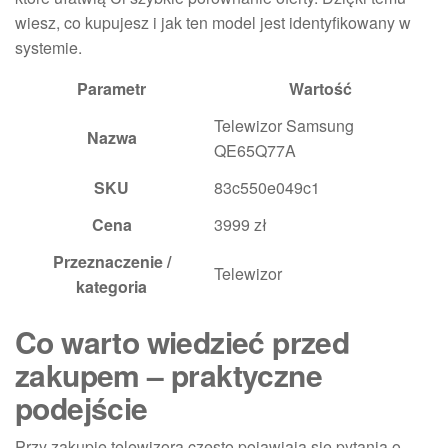
wiesz, co kupujesz i jak ten model jest identyfikowany w
systemie.
Parametr
Wartość
Telewizor Samsung
Nazwa
QE65Q77A
SKU
83c550e049c1
Cena
3999 zł
Przeznaczenie /
Telewizor
kategoria
Co warto wiedzieć przed
zakupem – praktyczne
podejście
Przy zakupie telewizora często pojawiają się pytania o