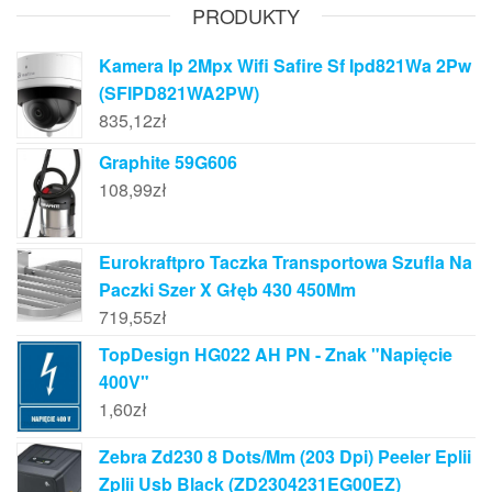
PRODUKTY
Kamera Ip 2Mpx Wifi Safire Sf Ipd821Wa 2Pw
(SFIPD821WA2PW)
835,12
zł
Graphite 59G606
108,99
zł
Eurokraftpro Taczka Transportowa Szufla Na
Paczki Szer X Głęb 430 450Mm
719,55
zł
TopDesign HG022 AH PN - Znak "Napięcie
400V"
1,60
zł
Zebra Zd230 8 Dots/Mm (203 Dpi) Peeler Eplii
Zplii Usb Black (ZD2304231EG00EZ)