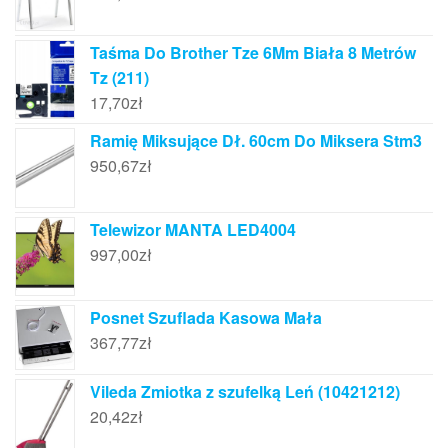
Taśma Do Brother Tze 6Mm Biała 8 Metrów
Tz (211)
17,70
zł
Ramię Miksujące Dł. 60cm Do Miksera Stm3
950,67
zł
Telewizor MANTA LED4004
997,00
zł
Posnet Szuflada Kasowa Mała
367,77
zł
Vileda Zmiotka z szufelką Leń (10421212)
20,42
zł