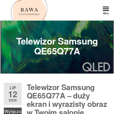
Przejdź
do
Rawa
Menu
treści
Telewizor Samsung
QE65Q77A
Telewizor Samsung
LIP
12
QE65Q77A – duży
2026
ekran i wyrazisty obraz
w Twoim salonie
Wyłączo