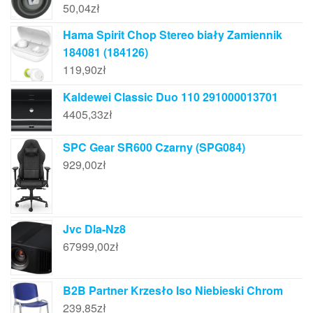
50,04
zł
Hama Spirit Chop Stereo biały Zamiennik
184081 (184126)
119,90
zł
Kaldewei Classic Duo 110 291000013701
4405,33
zł
SPC Gear SR600 Czarny (SPG084)
929,00
zł
Jvc Dla-Nz8
67999,00
zł
B2B Partner Krzesło Iso Niebieski Chrom
239,85
zł