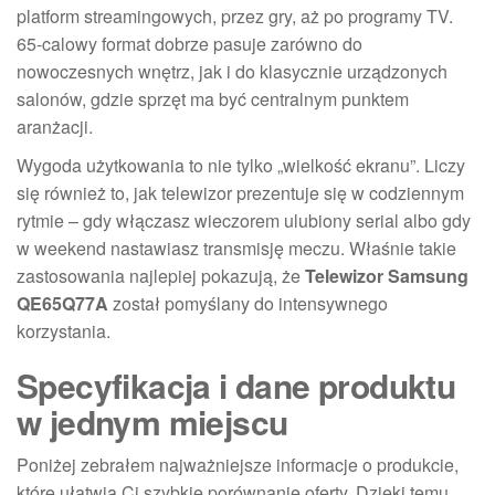
platform streamingowych, przez gry, aż po programy TV.
65-calowy format dobrze pasuje zarówno do
nowoczesnych wnętrz, jak i do klasycznie urządzonych
salonów, gdzie sprzęt ma być centralnym punktem
aranżacji.
Wygoda użytkowania to nie tylko „wielkość ekranu”. Liczy
się również to, jak telewizor prezentuje się w codziennym
rytmie – gdy włączasz wieczorem ulubiony serial albo gdy
w weekend nastawiasz transmisję meczu. Właśnie takie
zastosowania najlepiej pokazują, że
Telewizor Samsung
QE65Q77A
został pomyślany do intensywnego
korzystania.
Specyfikacja i dane produktu
w jednym miejscu
Poniżej zebrałem najważniejsze informacje o produkcie,
które ułatwią Ci szybkie porównanie oferty. Dzięki temu