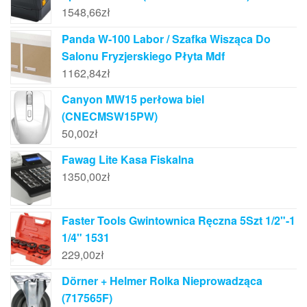
1548,66
zł
Panda W-100 Labor / Szafka Wisząca Do
Salonu Fryzjerskiego Płyta Mdf
1162,84
zł
Canyon MW15 perłowa biel
(CNECMSW15PW)
50,00
zł
Fawag Lite Kasa Fiskalna
1350,00
zł
Faster Tools Gwintownica Ręczna 5Szt 1/2"-1
1/4" 1531
229,00
zł
Dörner + Helmer Rolka Nieprowadząca
(717565F)