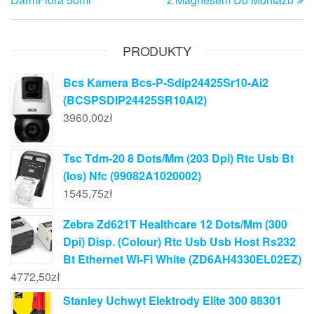
PRODUKTY
Bcs Kamera Bcs-P-Sdip24425Sr10-Ai2
(BCSPSDIP24425SR10AI2)
3960,00
zł
Tsc Tdm-20 8 Dots/Mm (203 Dpi) Rtc Usb Bt
(Ios) Nfc (99082A1020002)
1545,75
zł
Zebra Zd621T Healthcare 12 Dots/Mm (300
Dpi) Disp. (Colour) Rtc Usb Usb Host Rs232
Bt Ethernet Wi-Fi White (ZD6AH4330EL02EZ)
4772,50
zł
Stanley Uchwyt Elektrody Elite 300 88301