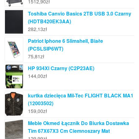
1512,90
zł
Toshiba Canvio Basics 2TB USB 3.0 Czarny
(HDTB420EK3AA)
282,13
zł
Patriot Iphone 6 Slimshell, Białe
(PCSLSIP6WT)
75,81
zł
HP 934Xl Czarny (C2P23AE)
144,00
zł
kurtka dziecięca Mil-Tec FLIGHT BLACK MA1
(12003502)
159,00
zł
Meble Okmed Łącznik Do Biurka Dostawka
Tim 67X67X3 Cm Ciemnoszary Mat
129,99
zł