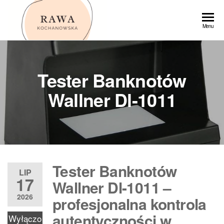
Przejdź
do
Rawa
Menu
treści
Tester Banknotów
Wallner Dl-1011
Tester Banknotów
LIP
17
Wallner Dl-1011 –
2026
profesjonalna kontrola
autentyczności w
Wyłączo