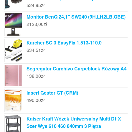
524,95
zł
Monitor BenQ 24,1" SW240 (9H.LH2LB.QBE)
2123,00
zł
Karcher SC 3 EasyFix 1.513-110.0
634,51
zł
Segregator Carchivo Carpeblock Różowy A4
138,00
zł
Insert Gestor GT (CRM)
490,00
zł
Kaiser Kraft Wózek Uniwersalny Multi Dł X
Szer Wys 610 460 840mm 3 Piętra