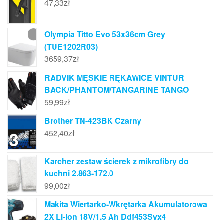
47,33
zł
Olympia Titto Evo 53x36cm Grey
(TUE1202R03)
3659,37
zł
RADVIK MĘSKIE RĘKAWICE VINTUR
BACK/PHANTOM/TANGARINE TANGO
59,99
zł
Brother TN-423BK Czarny
452,40
zł
Karcher zestaw ścierek z mikrofibry do
kuchni 2.863-172.0
99,00
zł
Makita Wiertarko-Wkrętarka Akumulatorowa
2X Li-Ion 18V/1,5 Ah Ddf453Syx4