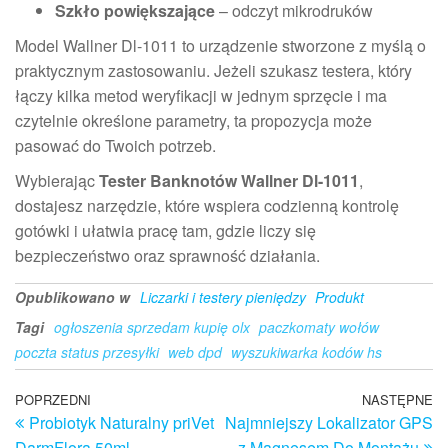
Szkło powiększające
– odczyt mikrodruków
Model Wallner Dl-1011 to urządzenie stworzone z myślą o
praktycznym zastosowaniu. Jeżeli szukasz testera, który
łączy kilka metod weryfikacji w jednym sprzęcie i ma
czytelnie określone parametry, ta propozycja może
pasować do Twoich potrzeb.
Wybierając
Tester Banknotów Wallner Dl-1011
,
dostajesz narzędzie, które wspiera codzienną kontrolę
gotówki i ułatwia pracę tam, gdzie liczy się
bezpieczeństwo oraz sprawność działania.
Opublikowano w
Liczarki i testery pieniędzy
Produkt
Tagi
ogłoszenia sprzedam kupię olx
paczkomaty wołów
poczta status przesyłki
web dpd
wyszukiwarka kodów hs
Nawigacja
Poprzedni
POPRZEDNI
NASTĘPNE
N
Probiotyk Naturalny priVet
Najmniejszy Lokalizator GPS
wpis
w
wpisu
DarmFlora 50ml
z Magnesem Do Montażu