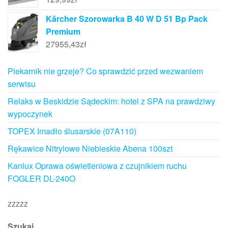
Kärcher Szorowarka B 40 W D 51 Bp Pack
Premium
27955,43
zł
Piekarnik nie grzeje? Co sprawdzić przed wezwaniem
serwisu
Relaks w Beskidzie Sądeckim: hotel z SPA na prawdziwy
wypoczynek
TOPEX Imadło ślusarskie (07A110)
Rękawice Nitrylowe Niebieskie Abena 100szt
Kanlux Oprawa oświetleniowa z czujnikiem ruchu
FOGLER DL-240O
zzzzz
Szukaj