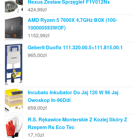
Nexus Zestaw Sprzęgieł F1V012Nx
424,99
zł
AMD Ryzen 5 7600X 4,7GHz BOX (100-
100000593WOF)
1152,99
zł
Geberit Duofix 111.320.00.5+111.815.00.1
965,00
zł
Incubato Inkubator Do Jaj 120 W 96 Jaj
Owoskop In-96Ddi
659,00
zł
R.S. Rękawice Monterskie Z Koziej Skóry Z
Rzepem Rs Eco Tec
17,10
zł