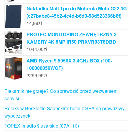
Nakładka Matt Tpu do Motorola Moto G22 4G
(c27babe8-45b2-4c4d-b6d3-58d523366b6f)
14,99
zł
PROTEC MONITORING ZEWNĘTRZNY 3
KAMERY 4K 8MP IR50 PRXVR03T8DBD
1044,00
zł
AMD Ryzen 9 5950X 3,4GHz BOX (100-
100000059WOF)
2259,99
zł
Piekarnik nie grzeje? Co sprawdzić przed wezwaniem
serwisu
Relaks w Beskidzie Sądeckim: hotel z SPA na prawdziwy
wypoczynek
TOPEX Imadło ślusarskie (07A110)