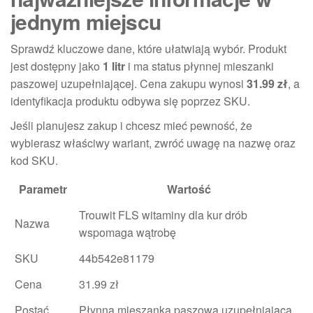
jednym miejscu
Sprawdź kluczowe dane, które ułatwiają wybór. Produkt
jest dostępny jako
1 litr
i ma status płynnej mieszanki
paszowej uzupełniającej. Cena zakupu wynosi
31.99 zł
, a
identyfikacja produktu odbywa się poprzez SKU.
Jeśli planujesz zakup i chcesz mieć pewność, że
wybierasz właściwy wariant, zwróć uwagę na nazwę oraz
kod SKU.
Parametr
Wartość
Trouwit FLS witaminy dla kur drób
Nazwa
wspomaga wątrobę
SKU
44b542e81179
Cena
31.99 zł
Postać
Płynna mieszanka paszowa uzupełniająca