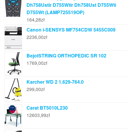
Dh758Ustir D755Wtir Dh758Ust D755Wti
D755Wt (LAMP725519OP)
164,28
zł
Canon i-SENSYS MF754CDW 5455C009
2236,00
zł
BejotSTRING ORTHOPEDIC SR 102
1769,00
zł
Karcher WD 2 1.629-764.0
299,00
zł
Carat BT5010L230
12603,99
zł