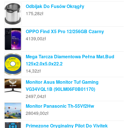
Odbijak Do Fusów Okrągły
175,28
zł
OPPO Find X5 Pro 12/256GB Czarny
4139,00
zł
Mega Tarcza Diamentowa Pełna Mat.Bud
125x2.0x5.0x22.2
14,32
zł
Monitor Asus Monitor Tuf Gaming
VG34VQL1B (90LM06F0B01170)
2497,04
zł
Monitor Panasonic Th-55Vf2Hw
28049,00
zł
Primezone Oryginalny Pilot Do Vivitek