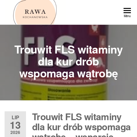
Przejdź
do
Rawa
Menu
treści
Trouwit FLS witaminy
dla kur drób
wspomaga wątrobę
Trouwit FLS witaminy
LIP
13
dla kur drób wspomaga
2026
wątrobę – wsparcie