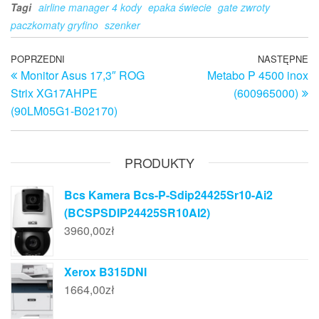
Tagi
airline manager 4 kody
epaka świecie
gate zwroty
paczkomaty gryfino
szenker
Nawigacja
Poprzedni
POPRZEDNI
NASTĘPNE
N
Monitor Asus 17,3″ ROG
Metabo P 4500 inox
wpis
w
wpisu
Strix XG17AHPE
(600965000)
(90LM05G1-B02170)
PRODUKTY
Bcs Kamera Bcs-P-Sdip24425Sr10-Ai2
(BCSPSDIP24425SR10AI2)
3960,00
zł
Xerox B315DNI
1664,00
zł