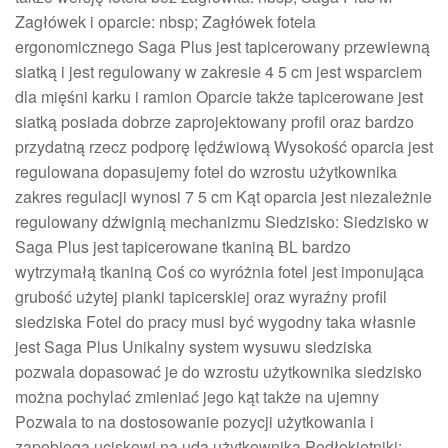
Zagłówek i oparcie: nbsp; Zagłówek fotela
ergonomicznego Saga Plus jest tapicerowany przewiewną
siatką i jest regulowany w zakresie 4 5 cm jest wsparciem
dla mięśni karku i ramion Oparcie także tapicerowane jest
siatką posiada dobrze zaprojektowany profil oraz bardzo
przydatną rzecz podporę lędźwiową Wysokość oparcia jest
regulowana dopasujemy fotel do wzrostu użytkownika
zakres regulacji wynosi 7 5 cm Kąt oparcia jest niezależnie
regulowany dźwignią mechanizmu Siedzisko: Siedzisko w
Saga Plus jest tapicerowane tkaniną BL bardzo
wytrzymałą tkaniną Coś co wyróżnia fotel jest imponująca
grubość użytej pianki tapicerskiej oraz wyraźny profil
siedziska Fotel do pracy musi być wygodny taka własnie
jest Saga Plus Unikalny system wysuwu siedziska
pozwala dopasować je do wzrostu użytkownika siedzisko
można pochylać zmieniać jego kąt także na ujemny
Pozwala to na dostosowanie pozycji użytkowania i
zapobiega uciskowi na uda użytkownika Podłokietniki: