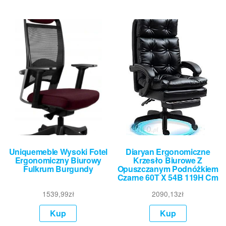
Uniquemeble Wysoki Fotel
Diaryan Ergonomiczne
Ergonomiczny Biurowy
Krzesło Biurowe Z
Fulkrum Burgundy
Opuszczanym Podnóżkiem
Czarne 60T X 54B 119H Cm
1539,99
zł
2090,13
zł
Kup
Kup