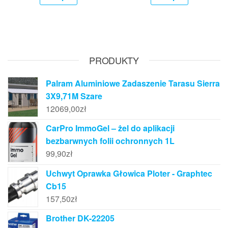
PRODUKTY
Palram Aluminiowe Zadaszenie Tarasu Sierra
3X9,71M Szare
12069,00
zł
CarPro ImmoGel – żel do aplikacji
bezbarwnych folii ochronnych 1L
99,90
zł
Uchwyt Oprawka Głowica Ploter - Graphtec
Cb15
157,50
zł
Brother DK-22205