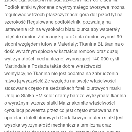
Podłokietniki wykonane z wytrzymałego tworzywa można
regulować w trzech płaszczyznach: góra dół przód tył na
szerokość Regulowane podłokietniki pozwalają na
ustawienia ich na wysokości blatu biurka aby wspierały
mięśnie ramion Zalecany kąt ułożenia ramion wynosi 90
stopni względem tułowia Materiały: Tkanina BL tkanina o
dość wyraźnym splocie w kształcie rombów oraz dużej
wytrzymałości mechanicznej wynoszącej 140 000 cykli
Martindale a Posiada także dobre właściwości
wentylacyjne Tkanina nie jest podatna na zabrudzenia
łatwo ją wyczyścić Ze względu na swoje właściwości
stosowana często na siedziskach foteli biurowych marki
Unique Siatka SM kolor czarny bardzo wytrzymała tkanina
o wyraźnym wzorze siatki Ma znakomite właściwości
cyrkulacji powietrza przez co jest często stosowana na
oparciach foteli biurowych Dodatkowym atutem siatki jest
wysoka wytrzymałość mechaniczna termiczna oraz