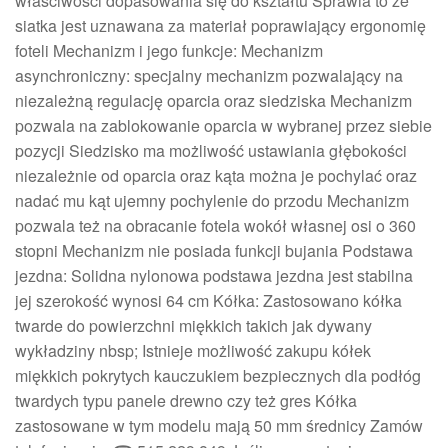
właściwości dopasowania się do kształtu Sprawia to że
siatka jest uznawana za materiał poprawiający ergonomię
foteli Mechanizm i jego funkcje: Mechanizm
asynchroniczny: specjalny mechanizm pozwalający na
niezależną regulację oparcia oraz siedziska Mechanizm
pozwala na zablokowanie oparcia w wybranej przez siebie
pozycji Siedzisko ma możliwość ustawiania głębokości
niezależnie od oparcia oraz kąta można je pochylać oraz
nadać mu kąt ujemny pochylenie do przodu Mechanizm
pozwala też na obracanie fotela wokół własnej osi o 360
stopni Mechanizm nie posiada funkcji bujania Podstawa
jezdna: Solidna nylonowa podstawa jezdna jest stabilna
jej szerokość wynosi 64 cm Kółka: Zastosowano kółka
twarde do powierzchni miękkich takich jak dywany
wykładziny nbsp; Istnieje możliwość zakupu kółek
miękkich pokrytych kauczukiem bezpiecznych dla podłóg
twardych typu panele drewno czy też gres Kółka
zastosowane w tym modelu mają 50 mm średnicy Zamów