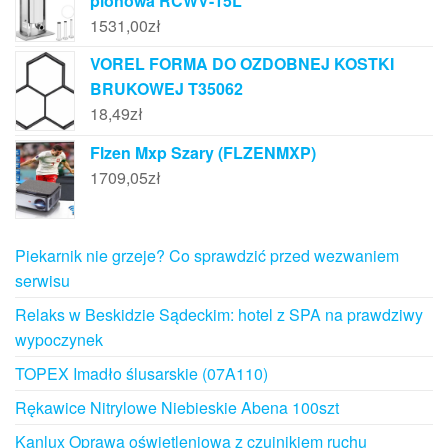
pionowa RCWV-15L
1531,00
zł
VOREL FORMA DO OZDOBNEJ KOSTKI
BRUKOWEJ T35062
18,49
zł
Flzen Mxp Szary (FLZENMXP)
1709,05
zł
Piekarnik nie grzeje? Co sprawdzić przed wezwaniem
serwisu
Relaks w Beskidzie Sądeckim: hotel z SPA na prawdziwy
wypoczynek
TOPEX Imadło ślusarskie (07A110)
Rękawice Nitrylowe Niebieskie Abena 100szt
Kanlux Oprawa oświetleniowa z czujnikiem ruchu