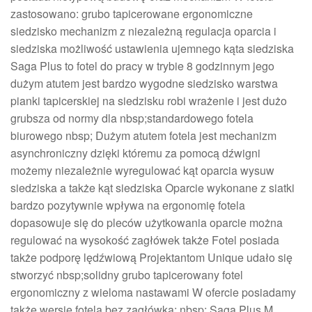
zastosowano: grubo tapicerowane ergonomiczne
siedzisko mechanizm z niezależną regulacja oparcia i
siedziska możliwość ustawienia ujemnego kąta siedziska
Saga Plus to fotel do pracy w trybie 8 godzinnym jego
dużym atutem jest bardzo wygodne siedzisko warstwa
pianki tapicerskiej na siedzisku robi wrażenie i jest dużo
grubsza od normy dla nbsp;standardowego fotela
biurowego nbsp; Dużym atutem fotela jest mechanizm
asynchroniczny dzięki któremu za pomocą dźwigni
możemy niezależnie wyregulować kąt oparcia wysuw
siedziska a także kąt siedziska Oparcie wykonane z siatki
bardzo pozytywnie wpływa na ergonomię fotela
dopasowuje się do pleców użytkowania oparcie można
regulować na wysokość zagłówek także Fotel posiada
także podporę lędźwiową Projektantom Unique udało się
stworzyć nbsp;solidny grubo tapicerowany fotel
ergonomiczny z wieloma nastawami W ofercie posiadamy
także wersję fotela bez zagłówka: nbsp; Saga Plus M