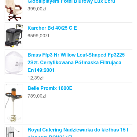
Globalplayers Fotel Biurowy Lux Ecru
399,00
zł
Karcher Bd 40/25 C E
6599,00
zł
Bmss Ffp3 Nr Willow Leaf-Shaped Fp3225
2Szt. Certyfikowana Półmaska Filtrująca
En149:2001
12,39
zł
Belle Promix 1800E
789,00
zł
Royal Catering Nadziewarka do kiełbas 15 l