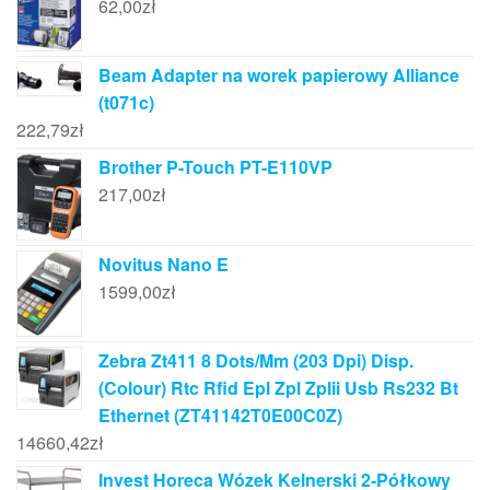
62,00
zł
Beam Adapter na worek papierowy Alliance
(t071c)
222,79
zł
Brother P-Touch PT-E110VP
217,00
zł
Novitus Nano E
1599,00
zł
Zebra Zt411 8 Dots/Mm (203 Dpi) Disp.
(Colour) Rtc Rfid Epl Zpl Zplii Usb Rs232 Bt
Ethernet (ZT41142T0E00C0Z)
14660,42
zł
Invest Horeca Wózek Kelnerski 2-Półkowy