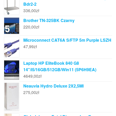
Bdr2-2
336,00
zł
Brother TN-325BK Czarny
220,00
zł
Microconnect CAT6A S/FTP 5m Purple LSZH
47,99
zł
Laptop HP EliteBook 840 G8
14"/i5/16GB/512GB/Win11 (5P6H9EA)
4649,00
zł
Neauvia Hydro Deluxe 2X2,5Ml
275,00
zł