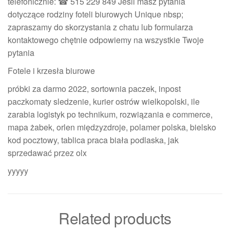
telefonicznie: ☎ 515 229 849 Jeśli masz pytania
dotyczące rodziny foteli biurowych Unique nbsp;
zapraszamy do skorzystania z chatu lub formularza
kontaktowego chętnie odpowiemy na wszystkie Twoje
pytania
Fotele i krzesła biurowe
próbki za darmo 2022, sortownia paczek, inpost
paczkomaty sledzenie, kurier ostrów wielkopolski, ile
zarabia logistyk po technikum, rozwiązania e commerce,
mapa żabek, orlen międzyzdroje, polamer polska, bielsko
kod pocztowy, tablica praca biała podlaska, jak
sprzedawać przez olx
yyyyy
Related products