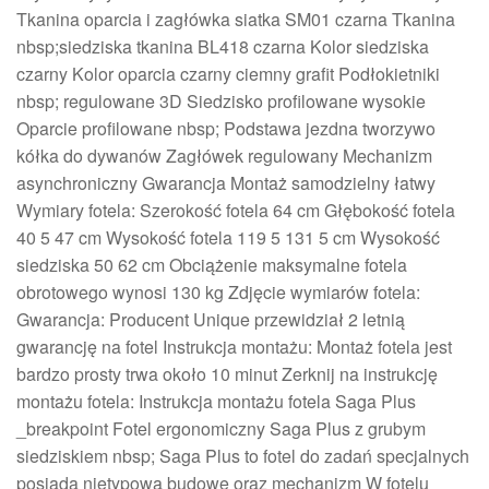
Tkanina oparcia i zagłówka siatka SM01 czarna Tkanina
nbsp;siedziska tkanina BL418 czarna Kolor siedziska
czarny Kolor oparcia czarny ciemny grafit Podłokietniki
nbsp; regulowane 3D Siedzisko profilowane wysokie
Oparcie profilowane nbsp; Podstawa jezdna tworzywo
kółka do dywanów Zagłówek regulowany Mechanizm
asynchroniczny Gwarancja Montaż samodzielny łatwy
Wymiary fotela: Szerokość fotela 64 cm Głębokość fotela
40 5 47 cm Wysokość fotela 119 5 131 5 cm Wysokość
siedziska 50 62 cm Obciążenie maksymalne fotela
obrotowego wynosi 130 kg Zdjęcie wymiarów fotela:
Gwarancja: Producent Unique przewidział 2 letnią
gwarancję na fotel Instrukcja montażu: Montaż fotela jest
bardzo prosty trwa około 10 minut Zerknij na instrukcję
montażu fotela: Instrukcja montażu fotela Saga Plus
_breakpoint Fotel ergonomiczny Saga Plus z grubym
siedziskiem nbsp; Saga Plus to fotel do zadań specjalnych
posiada nietypową budowę oraz mechanizm W fotelu