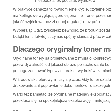
niespodzianek podczas wydruków.
W praktyce oznacza to równomierne krycie, czytelne prz
marketingowe wyglądają profesjonalnie. Toner przeznac
jakość wyjściowa bez zbędnej regulacji oraz prób.
Wybierając Utax, zyskujesz pewność, że produkt zosta
Dzięki temu łatwiej utrzymać spójny standard prac w ca
Dlaczego oryginalny toner m
Oryginalne tonery są projektowane z myślą o konkretny
przewidywalność: od jakości obrazu po zachowanie ko
pomaga zachować typowy charakter wydruków, zamiast
W środowisku biurowym liczy się czas. Gdy toner dział
drukowanie ani poprawianie dokumentów. To szczególnie
Warto też pamiętać, że oryginalne materiały eksploatac
przekłada się na spokojniejszą eksploatację i mniejszą li