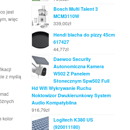
Bosch Multi Talent 3
co jest
MCM3110W
ym, więc
339,00
zł
Hendi blacha do pizzy 45cm
617427
44,77
zł
Daewoo Security
Autonomiczna Kamera
ikacji
W502 Z Panelem
le z myślą
Słonecznym Spw502 Full
Hd Wifi Wykrywanie Ruchu
zymać
Noktowizor Dwukierunkowy System
różnych
Audio Kompatybilna
916,79
zł
 kolor
Logitech K380 US
(920011180)