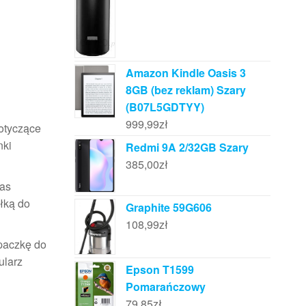
Amazon Kindle Oasis 3
8GB (bez reklam) Szary
(B07L5GDTYY)
999,99
zł
dotyczące
nki
Redmi 9A 2/32GB Szary
385,00
zł
zas
łką do
Graphite 59G606
108,99
zł
 paczkę do
ularz
Epson T1599
Pomarańczowy
79,85
zł