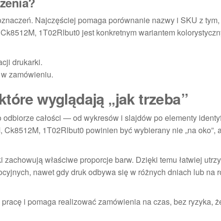
dzenia?
 oznaczeń. Najczęściej pomaga porównanie nazwy i SKU z tym, 
Ck8512M, 1T02Rlbut0 jest konkretnym wariantem kolorystyczn
ji drukarki.
e w zamówieniu.
tóre wyglądają „jak trzeba”
 odbiorze całości — od wykresów i slajdów po elementy identyf
, Ck8512M, 1T02Rlbut0 powinien być wybierany nie „na oko”, a
uki zachowują właściwe proporcje barw. Dzięki temu łatwiej utr
cyjnych, nawet gdy druk odbywa się w różnych dniach lub na 
ą pracę i pomaga realizować zamówienia na czas, bez ryzyka, że