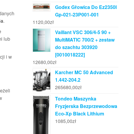
Godex Głowica Do Ez2350I
 danych
Gp-021-23P001-001
6a
.
1120,00
zł
e
Vaillant VSC 306/4-5 90 +
i lub
MultiMATIC 700/2 + zestaw
do szachtu 303920
[0010018222]
ji i w
12680,00
zł
Karcher MC 50 Advanced
1.442-204.2
265680,00
zł
eżeli
w
Tondeo Maszynka
Fryzjerska Bezprzewodowa
Eco-Xp Black Lithium
1085,00
zł