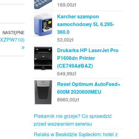
169,00
zł
Karcher szampon
samochodowy 5L 6.295-
360.0
NASTĘPNE
Następny
53,00
zł
(TXZPW710)
wpis
Drukarka HP LaserJet Pro
P1606dn Printer
(CE749A#BAZ)
649,99
zł
Rexel Optimum AutoFeed+
600M 2020600MEU
8960,00
zł
Piekarnik nie grzeje? Co sprawdzić
przed wezwaniem serwisu
Relaks w Beskidzie Sądeckim: hotel z