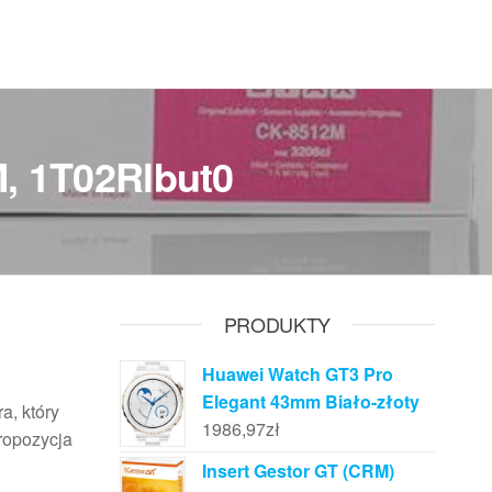
, 1T02Rlbut0
PRODUKTY
Huawei Watch GT3 Pro
Elegant 43mm Biało-złoty
a, który
1986,97
zł
ropozycja
Insert Gestor GT (CRM)