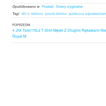
Opublikowano w
Produkt
Tonery oryginalne
Tagi
dhl nr telefonu
poczta leśnica
społeczna odpowiedzialn
Nawigacja
Poprzedni
POPRZEDNI
Jhk Tsra170Ls T Shirt Męski Z Długimi Rękawami Nie
wpis
wpisu
Royal M