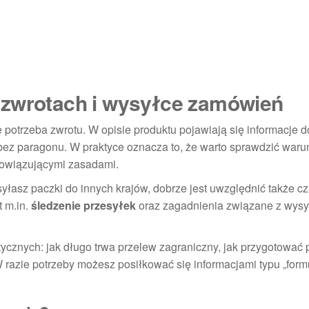
 zwrotach i wysyłce zamówień
potrzeba zwrotu. W opisie produktu pojawiają się informacje 
 bez paragonu. W praktyce oznacza to, że warto sprawdzić waru
obowiązującymi zasadami.
syłasz paczki do innych krajów, dobrze jest uwzględnić także c
t m.in.
śledzenie przesyłek
oraz zagadnienia związane z wysy
tycznych: jak długo trwa przelew zagraniczny, jak przygotować
W razie potrzeby możesz posiłkować się informacjami typu „form