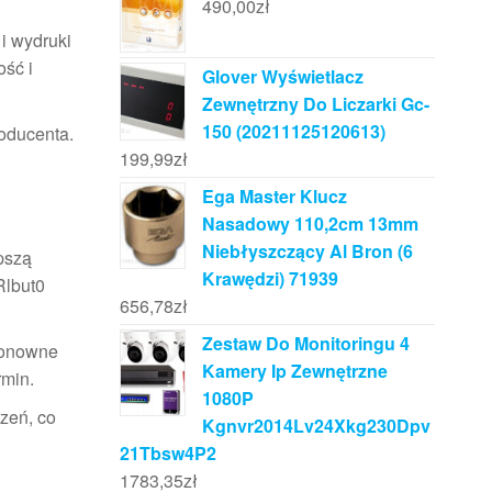
490,00
zł
 i wydruki
ość i
Glover Wyświetlacz
Zewnętrzny Do Liczarki Gc-
150 (20211125120613)
oducenta.
199,99
zł
Ega Master Klucz
Nasadowy 110,2cm 13mm
Niebłyszczący Al Bron (6
pszą
Krawędzi) 71939
Rlbut0
656,78
zł
Zestaw Do Monitoringu 4
 ponowne
Kamery Ip Zewnętrzne
rmin.
1080P
dzeń, co
Kgnvr2014Lv24Xkg230Dpv
21Tbsw4P2
1783,35
zł