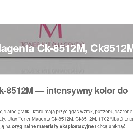
Magenta Ck-8512M, Ck8512M
k-8512M — intensywny kolor do
cje albo grafiki, które mają przyciągać wzrok, potrzebujesz toner
ltaty. Utax Toner Magenta Ck-8512M, Ck8512M, 1T02Rlbut0 to p
ają na
oryginalne materiały eksploatacyjne
i chcą uniknąć