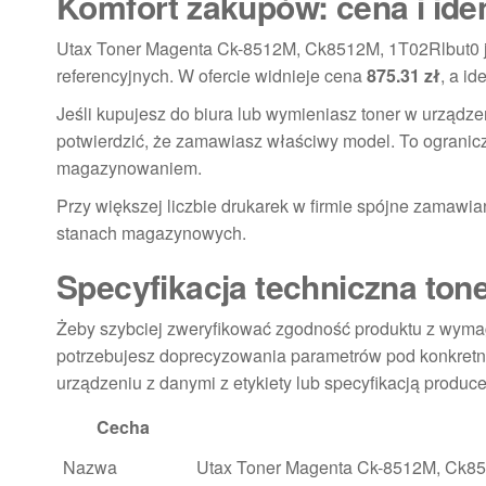
Komfort zakupów: cena i ide
Utax Toner Magenta Ck-8512M, Ck8512M, 1T02Rlbut0 jes
referencyjnych. W ofercie widnieje cena
875.31 zł
, a i
Jeśli kupujesz do biura lub wymieniasz toner w urządz
potwierdzić, że zamawiasz właściwy model. To ogranic
magazynowaniem.
Przy większej liczbie drukarek w firmie spójne zamaw
stanach magazynowych.
Specyfikacja techniczna ton
Żeby szybciej zweryfikować zgodność produktu z wymag
potrzebujesz doprecyzowania parametrów pod konkretny
urządzeniu z danymi z etykiety lub specyfikacją produce
Cecha
Nazwa
Utax Toner Magenta Ck-8512M, Ck8