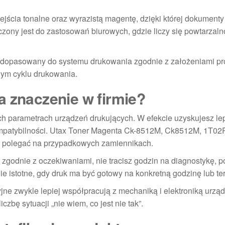
ejścia tonalne oraz wyrazistą magentę, dzięki której dokumenty
zony jest do zastosowań biurowych, gdzie liczy się powtarzaln
ł dopasowany do systemu drukowania zgodnie z założeniami pr
łym cyklu drukowania.
a znaczenie w firmie?
ch parametrach urządzeń drukujących. W efekcie uzyskujesz le
mpatybilności. Utax Toner Magenta Ck-8512M, Ck8512M, 1T02
 polegać na przypadkowych zamiennikach.
a zgodnie z oczekiwaniami, nie tracisz godzin na diagnostykę,
 istotne, gdy druk ma być gotowy na konkretną godzinę lub te
yjne zwykle lepiej współpracują z mechaniką i elektroniką urzą
czbę sytuacji „nie wiem, co jest nie tak”.