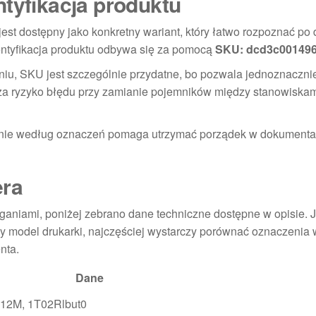
ntyfikacja produktu
t dostępny jako konkretny wariant, który łatwo rozpoznać po
dentyfikacja produktu odbywa się za pomocą
SKU: dcd3c00149
eniu, SKU jest szczególnie przydatne, bo pozwala jednoznaczni
za ryzyko błędu przy zamianie pojemników między stanowiskam
ianie według oznaczeń pomaga utrzymać porządek w dokumentac
era
aniami, poniżej zebrano dane techniczne dostępne w opisie. J
 model drukarki, najczęściej wystarczy porównać oznaczenia 
nta.
Dane
512M, 1T02Rlbut0