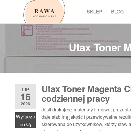
Przejdź
do
SKLEP
BLOG
Rawa
treści
Utax Toner 
Utax Toner Magenta C
LIP
16
codziennej pracy
2026
Jeśli drukujesz materiały firmowe, prezenta
Wyłączo
daje stabilną jakość i przewidywalne rezu
no
skierowana do użytkowników, którzy stawi