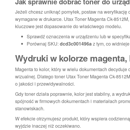
Jak sprawnie dobrać toner do urzą
Jeżeli chcesz uniknąć pomyłek, postaw na weryfikację
wymagane w drukarce. Utax Toner Magenta Ck-8512M, 
kluczowe jest dopasowanie do właściwego modelu.
Sprawdź oznaczenia w urządzeniu lub w specyfikac
Porównaj SKU:
dcd3c001496a
z tym, co widniej
Wydruki w kolorze magenta, k
Magenta to kolor, który w wielu dokumentach decyduje o
wizualnej. Dlatego toner Utax Toner Magenta Ck-8512M
o jakości i przewidywalności.
Gdy toner działa poprawnie, kolor jest stabilny, a wydr
spójność w firmowych dokumentach i materiałach promo
stanowiskach.
W efekcie otrzymujesz produkt, który wspiera codzienn
wyjdzie inaczej niż oczekiwano.