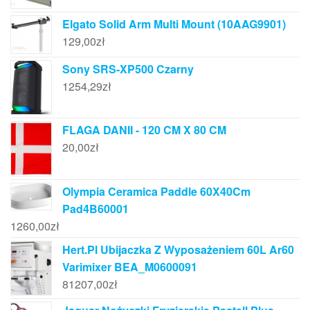
Elgato Solid Arm Multi Mount (10AAG9901)
129,00
zł
Sony SRS-XP500 Czarny
1254,29
zł
FLAGA DANII - 120 CM X 80 CM
20,00
zł
Olympia Ceramica Paddle 60X40Cm
Pad4B60001
1260,00
zł
Hert.Pl Ubijaczka Z Wyposażeniem 60L Ar60
Varimixer BEA_M0600091
81207,00
zł