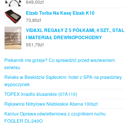
649,00
zł
Elzab Torba Na Kasę Elzab K10
73,80
zł
VIDAXL REGAŁY Z 5 PÓŁKAMI, 4 SZT., STAL
I MATERIAŁ DREWNOPOCHODNY
551,79
zł
Piekarnik nie grzeje? Co sprawdzić przed wezwaniem
serwisu
Relaks w Beskidzie Sądeckim: hotel z SPA na prawdziwy
wypoczynek
TOPEX Imadło ślusarskie (07A110)
Rękawice Nitrylowe Niebieskie Abena 100szt
Kanlux Oprawa oświetleniowa z czujnikiem ruchu
FOGLER DL-240O