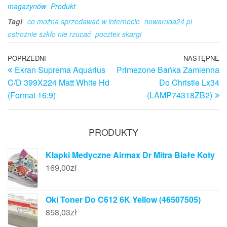
magazynów
Produkt
Tagi
co można sprzedawać w internecie
nowaruda24 pl
ostrożnie szkło nie rzucać
pocztex skargi
Nawigacja
Poprzedni
POPRZEDNI
NASTĘPNE
N
Ekran Suprema Aquarius
Primezone Bańka Zamienna
wpis
w
wpisu
C/D 399X224 Matt White Hd
Do Christie Lx34
(Format 16:9)
(LAMP74318ZB2)
PRODUKTY
Klapki Medyczne Airmax Dr Mitra Białe Koty
169,00
zł
Oki Toner Do C612 6K Yellow (46507505)
858,03
zł