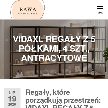
Przejdź
do
Rawa
Menu
treści
VIDAXL REGAŁY Z 5
PÓŁKAMI, 4 SZT.,
ANTRACYTOWE
Regały, które
LIP
19
porządkują przestrzeń:
2026
VIDAXL REGAŁY Z 5