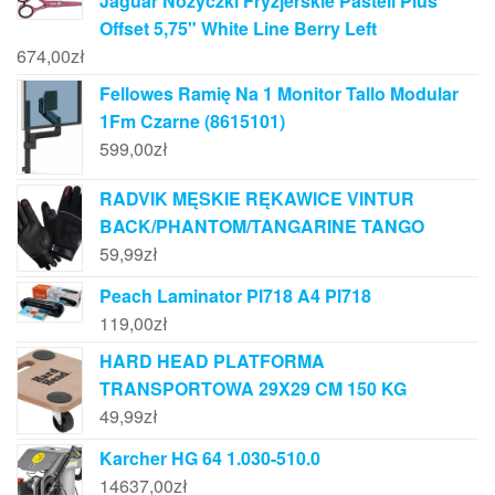
Jaguar Nożyczki Fryzjerskie Pastell Plus
Offset 5,75" White Line Berry Left
674,00
zł
Fellowes Ramię Na 1 Monitor Tallo Modular
1Fm Czarne (8615101)
599,00
zł
RADVIK MĘSKIE RĘKAWICE VINTUR
BACK/PHANTOM/TANGARINE TANGO
59,99
zł
Peach Laminator Pl718 A4 Pl718
119,00
zł
HARD HEAD PLATFORMA
TRANSPORTOWA 29X29 CM 150 KG
49,99
zł
Karcher HG 64 1.030-510.0
14637,00
zł