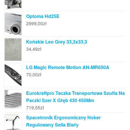
Optoma Hd25E
2999,00
zł
Końskie Leo Grey 33,3x33,3
34,49
zł
LG Magic Remote Motion AN-MR650A
70,00
zł
Eurokraftpro Taczka Transportowa Szufla Na
Paczki Szer X Głęb 430 450Mm
719,55
zł
Spacetronik Ergonomiczny Hoker
Regulowany Sella Biały