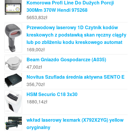
Komorowa Profi Line Do Dużych Porcji
300Mm 370W Hendi 975268
5653,83
zł
Przewodowy laserowy 1D Czytnik kodów
kreskowych z podstawką skan ręczny ciągły
lub po zbliżeniu kodu kreskowego automat
169,00
zł
Beam Gniazdo Gospodarcze (A035)
47,00
zł
Novitus Szuflada średnia aktywna SENTO E
356,70
zł
HSM Securio C18 3x30
1880,14
zł
wkład laserowy lexmark (X792X2YG) yellow
oryginalny