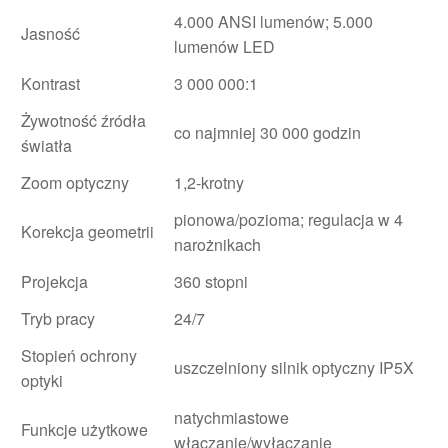
4.000 ANSI lumenów; 5.000
Jasność
lumenów LED
Kontrast
3 000 000:1
Żywotność źródła
co najmniej 30 000 godzin
światła
Zoom optyczny
1,2-krotny
pionowa/pozioma; regulacja w 4
Korekcja geometrii
narożnikach
Projekcja
360 stopni
Tryb pracy
24/7
Stopień ochrony
uszczelniony silnik optyczny IP5X
optyki
natychmiastowe
Funkcje użytkowe
włączanie/wyłączanie