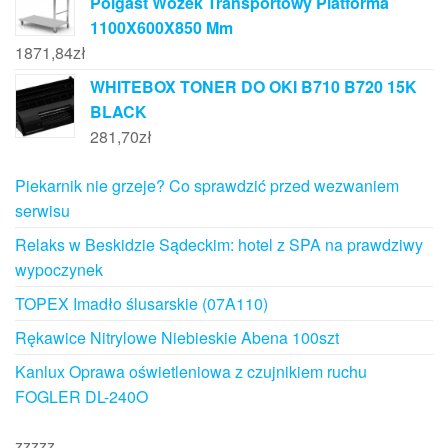
Polgast Wózek Transportowy Platforma
1100X600X850 Mm
1871,84
zł
WHITEBOX TONER DO OKI B710 B720 15K
BLACK
281,70
zł
Piekarnik nie grzeje? Co sprawdzić przed wezwaniem
serwisu
Relaks w Beskidzie Sądeckim: hotel z SPA na prawdziwy
wypoczynek
TOPEX Imadło ślusarskie (07A110)
Rękawice Nitrylowe Niebieskie Abena 100szt
Kanlux Oprawa oświetleniowa z czujnikiem ruchu
FOGLER DL-240O
zzzzz