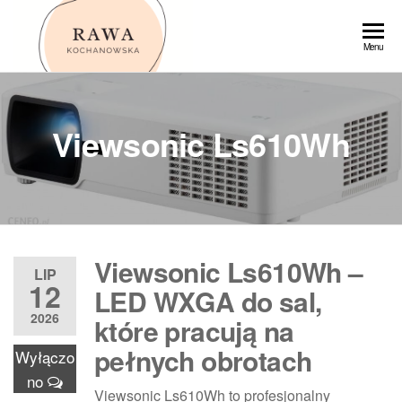
Przejdź
do
Rawa
Menu
treści
Viewsonic Ls610Wh
Viewsonic Ls610Wh –
LIP
12
LED WXGA do sal,
2026
które pracują na
pełnych obrotach
Wyłączo
no
Viewsonic Ls610Wh to profesjonalny