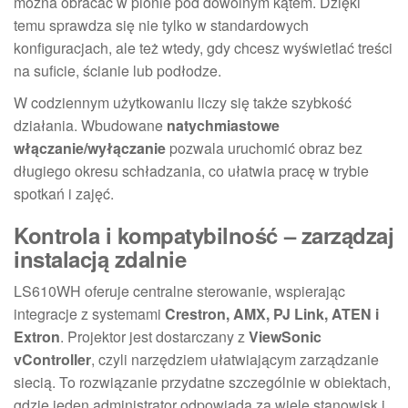
można obracać w pionie pod dowolnym kątem. Dzięki
temu sprawdza się nie tylko w standardowych
konfiguracjach, ale też wtedy, gdy chcesz wyświetlać treści
na suficie, ścianie lub podłodze.
W codziennym użytkowaniu liczy się także szybkość
działania. Wbudowane
natychmiastowe
włączanie/wyłączanie
pozwala uruchomić obraz bez
długiego okresu schładzania, co ułatwia pracę w trybie
spotkań i zajęć.
Kontrola i kompatybilność – zarządzaj
instalacją zdalnie
LS610WH oferuje centralne sterowanie, wspierając
integracje z systemami
Crestron, AMX, PJ Link, ATEN i
Extron
. Projektor jest dostarczany z
ViewSonic
vController
, czyli narzędziem ułatwiającym zarządzanie
siecią. To rozwiązanie przydatne szczególnie w obiektach,
gdzie jeden administrator odpowiada za wiele stanowisk i