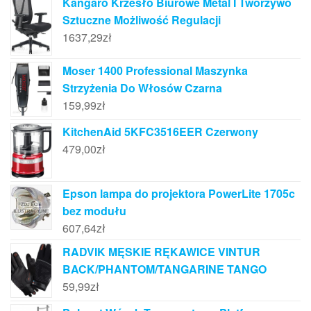
Kangaro Krzesło Biurowe Metal I Tworzywo
Sztuczne Możliwość Regulacji
1637,29
zł
Moser 1400 Professional Maszynka
Strzyżenia Do Włosów Czarna
159,99
zł
KitchenAid 5KFC3516EER Czerwony
479,00
zł
Epson lampa do projektora PowerLite 1705c
bez modułu
607,64
zł
RADVIK MĘSKIE RĘKAWICE VINTUR
BACK/PHANTOM/TANGARINE TANGO
59,99
zł