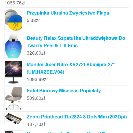
1066,76
zł
Przypinka Ukraina Zwycięstwo Flaga
5,38
zł
Beauty Relax Szpatułka Ultradźwiękowa Do
Twarzy Peel & Lift Ems
328,00
zł
Monitor Acer Nitro XV272LVbmiiprx 27"
(UM.HX2EE.V04)
1093,69
zł
Fotel Biurowy Miseless Popielaty
509,00
zł
Zebra Printhead Tlp2824 8 Dots/Mm (203Dpi)
487,73
zł