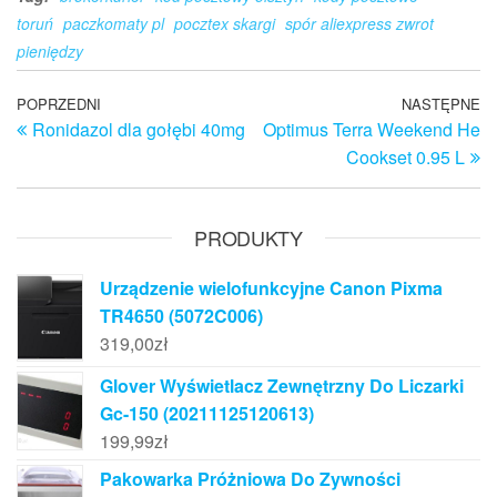
toruń
paczkomaty pl
pocztex skargi
spór aliexpress zwrot
pieniędzy
Nawigacja
Poprzedni
POPRZEDNI
NASTĘPNE
N
Ronidazol dla gołębi 40mg
Optimus Terra Weekend He
wpis
w
wpisu
Cookset 0.95 L
PRODUKTY
Urządzenie wielofunkcyjne Canon Pixma
TR4650 (5072C006)
319,00
zł
Glover Wyświetlacz Zewnętrzny Do Liczarki
Gc-150 (20211125120613)
199,99
zł
Pakowarka Próżniowa Do Zywności