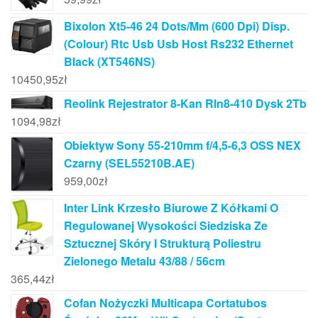
Bixolon Xt5-46 24 Dots/Mm (600 Dpi) Disp.
(Colour) Rtc Usb Usb Host Rs232 Ethernet
Black (XT546NS)
10450,95
zł
Reolink Rejestrator 8-Kan Rln8-410 Dysk 2Tb
1094,98
zł
Obiektyw Sony 55-210mm f/4,5-6,3 OSS NEX
Czarny (SEL55210B.AE)
959,00
zł
Inter Link Krzesło Biurowe Z Kółkami O
Regulowanej Wysokości Siedziska Ze
Sztucznej Skóry I Strukturą Poliestru
Zielonego Metalu 43/88 / 56cm
365,44
zł
Cofan Nożyczki Multicapa Cortatubos