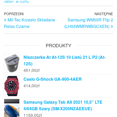
raben
w ruchu
Nawigacja
Poprzedni
POPRZEDNI
NASTĘPNE
N
Mil-Tec Krzesło Składane
Samsung WM55R Flip 2
wpis
w
wpisu
Relax Czarne
(LH55WMRWBGCXEN)
PRODUKTY
Niszczarka At At-12S 10 Listů 21 L P2 (At-
12S)
451,00
zł
Casio G-Shock GA-900-4AER
414,00
zł
Samsung Galaxy Tab A8 2021 10,5" LTE
4/64GB Szary (SM-X205NZAEEUE)
1159,00
zł