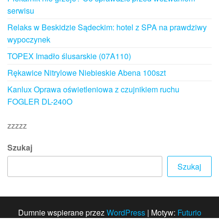
serwisu
Relaks w Beskidzie Sądeckim: hotel z SPA na prawdziwy
wypoczynek
TOPEX Imadło ślusarskie (07A110)
Rękawice Nitrylowe Niebieskie Abena 100szt
Kanlux Oprawa oświetleniowa z czujnikiem ruchu
FOGLER DL-240O
zzzzz
Szukaj
Szukaj
Dumnie wspierane przez
WordPress
|
Motyw:
Futurio