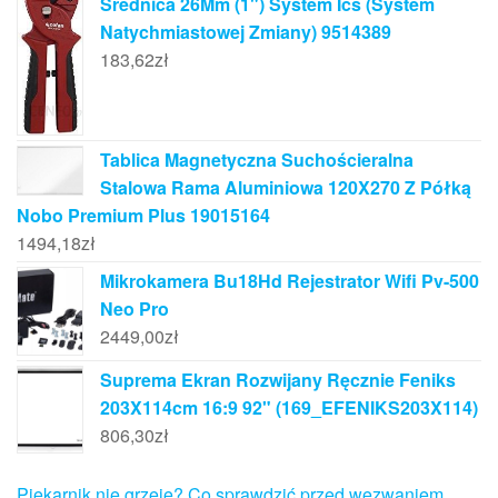
Średnica 26Mm (1") System Ics (System
Natychmiastowej Zmiany) 9514389
183,62
zł
Tablica Magnetyczna Suchościeralna
Stalowa Rama Aluminiowa 120X270 Z Półką
Nobo Premium Plus 19015164
1494,18
zł
Mikrokamera Bu18Hd Rejestrator Wifi Pv-500
Neo Pro
2449,00
zł
Suprema Ekran Rozwijany Ręcznie Feniks
203X114cm 16:9 92" (169_EFENIKS203X114)
806,30
zł
Piekarnik nie grzeje? Co sprawdzić przed wezwaniem