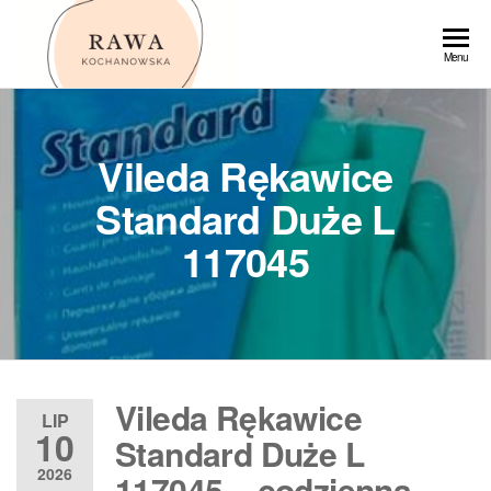
Przejdź
do
Rawa
Menu
treści
Vileda Rękawice
Standard Duże L
117045
Vileda Rękawice
LIP
10
Standard Duże L
2026
117045 – codzienna