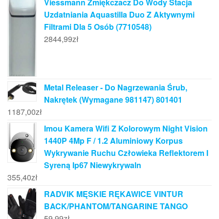
Viessmann Zmiękczacz Do Wody Stacja
Uzdatniania Aquastilla Duo Z Aktywnymi
Filtrami Dla 5 Osób (7710548)
2844,99
zł
Metal Releaser - Do Nagrzewania Śrub,
Nakrętek (Wymagane 981147) 801401
1187,00
zł
Imou Kamera Wifi Z Kolorowym Night Vision
1440P 4Mp F / 1.2 Aluminiowy Korpus
Wykrywanie Ruchu Człowieka Reflektorem I
Syreną Ip67 Niewykrywaln
355,40
zł
RADVIK MĘSKIE RĘKAWICE VINTUR
BACK/PHANTOM/TANGARINE TANGO
59,99
zł