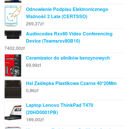
Odnowienie Podpisu Elektronicznego
Ważność 2 Lata (CERTSSO)
269,37
zł
Audiocodes Rxv80 Video Conferencing
Device (Teamsrxv80B10)
7402,00
zł
Ceramizator do silników benzynowych
69,99
zł
Hsi Zaślepka Plastikowa Czarna 40*20Mm
0,86
zł
Laptop Lenovo ThinkPad T470
(20HD0001PB)
189,00
zł