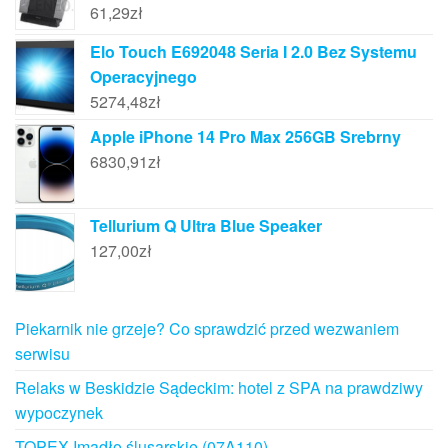
61,29
zł
Elo Touch E692048 Seria I 2.0 Bez Systemu
Operacyjnego
5274,48
zł
Apple iPhone 14 Pro Max 256GB Srebrny
6830,91
zł
Tellurium Q Ultra Blue Speaker
127,00
zł
Piekarnik nie grzeje? Co sprawdzić przed wezwaniem
serwisu
Relaks w Beskidzie Sądeckim: hotel z SPA na prawdziwy
wypoczynek
TOPEX Imadło ślusarskie (07A110)