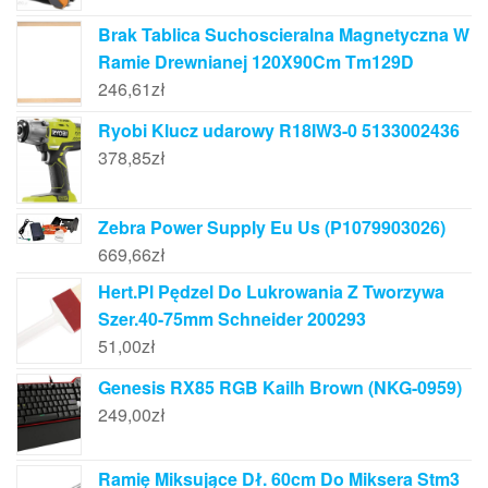
Brak Tablica Suchoscieralna Magnetyczna W
Ramie Drewnianej 120X90Cm Tm129D
246,61
zł
Ryobi Klucz udarowy R18IW3-0 5133002436
378,85
zł
Zebra Power Supply Eu Us (P1079903026)
669,66
zł
Hert.Pl Pędzel Do Lukrowania Z Tworzywa
Szer.40-75mm Schneider 200293
51,00
zł
Genesis RX85 RGB Kailh Brown (NKG-0959)
249,00
zł
Ramię Miksujące Dł. 60cm Do Miksera Stm3