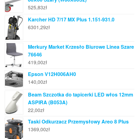
525,83
zł
Karcher HD 7/17 MX Plus 1.151-931.0
6301,29
zł
Merkury Market Krzesło Biurowe Linea Szare
76646
419,00
zł
Epson V12H006AH0
140,00
zł
Beam Szczotka do tapicerki LED włos 12mm
ASPIRA (B053A)
22,00
zł
Taski Odkurzacz Przemysłowy Areo 8 Plus
1369,00
zł