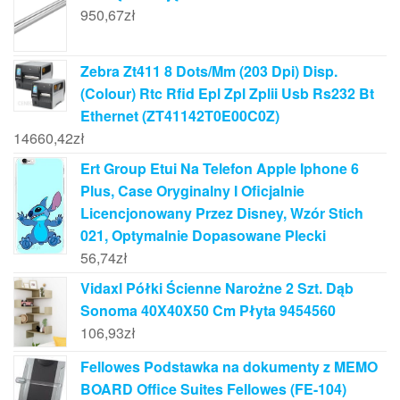
950,67
zł
Zebra Zt411 8 Dots/Mm (203 Dpi) Disp.
(Colour) Rtc Rfid Epl Zpl Zplii Usb Rs232 Bt
Ethernet (ZT41142T0E00C0Z)
14660,42
zł
Ert Group Etui Na Telefon Apple Iphone 6
Plus, Case Oryginalny I Oficjalnie
Licencjonowany Przez Disney, Wzór Stich
021, Optymalnie Dopasowane Plecki
56,74
zł
Vidaxl Półki Ścienne Narożne 2 Szt. Dąb
Sonoma 40X40X50 Cm Płyta 9454560
106,93
zł
Fellowes Podstawka na dokumenty z MEMO
BOARD Office Suites Fellowes (FE-104)