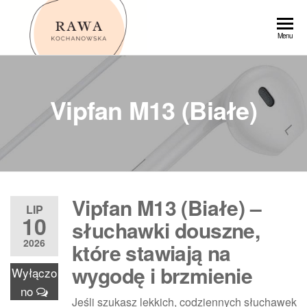
Przejdź
do
Rawa
Menu
treści
Vipfan M13 (Białe)
Vipfan M13 (Białe) –
LIP
10
słuchawki douszne,
2026
które stawiają na
wygodę i brzmienie
Wyłączo
no
Jeśli szukasz lekkich, codziennych słuchawek