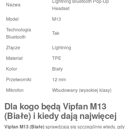
Lightning Bluetooth Pop-Up
Nazwa
Headset
Model
M13
Technologia
Tak
Bluetooth
Złącze
Lightning
Materiał
TPE
Kolor
Biały
Przetworniki
12 mm
Mikrofon
Wbudowany (wysokiej klasy)
Dla kogo będą Vipfan M13
(Białe) i kiedy dają najwięcej
Vipfan M13 (Białe)
sprawdzają się szczególnie wtedy, gdy