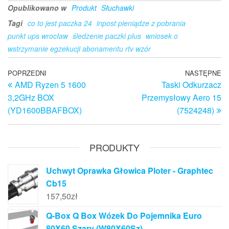
Opublikowano w
Produkt
Słuchawki
Tagi
co to jest paczka 24
inpost pieniądze z pobrania
punkt ups wrocław
śledzenie paczki plus
wniosek o
wstrzymanie egzekucji abonamentu rtv wzór
Nawigacja
Poprzedni
POPRZEDNI
NASTĘPNE
N
AMD Ryzen 5 1600
Taski Odkurzacz
wpis
w
wpisu
3,2GHz BOX
Przemysłowy Aero 15
(YD1600BBAFBOX)
(7524248)
PRODUKTY
Uchwyt Oprawka Głowica Ploter - Graphtec
Cb15
157,50
zł
Q-Box Q Box Wózek Do Pojemnika Euro
80X60 Szary (W80X60Sz)