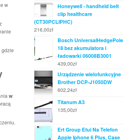
we w
Honeywell - handheld belt
clip healthcare
(CT30PCLIPHC)
z
216,00
zł
wanie
Bosch UniversalHedgePole
18 bez akumulatora i
, gdzie
ładowarki 06008B3001
439,00
zł
y
Urządzenie wielofunkcyjne
Brother DCP-J1050DW
602,24
zł
ania
w
Titanum A3
pracą
135,00
zł
czeniu.
Ert Group Etui Na Telefon
Apple Iphone 6 Plus, Case