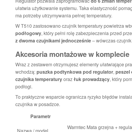
Regulator pozwala zaprogramować
do 6 zmian temper
ułatwia użytkowanie systemu. Taka elastyczność pom
ma potrzeby utrzymywania pełnej temperatury.
W T510 zastosowano czujnik temperatury powietrza w
podłogowy
, który pełni rolę zabezpieczenia przed p
z dwoma czujnikami jednocześnie
– wówczas czujnik 
Akcesoria montażowe w komplecie
Wraz z zestawem otrzymujesz elementy ułatwiające pr
wchodzą:
puszka podtynkowa pod regulator
,
peszel
czujnika temperatury
oraz
łuk prowadzący
, który po
podłogi.
To praktyczne wsparcie ogranicza ryzyko błędów insta
czujnika w posadzce.
Parametr
Warmtec Mata grzejna + regul
Nazwa / model