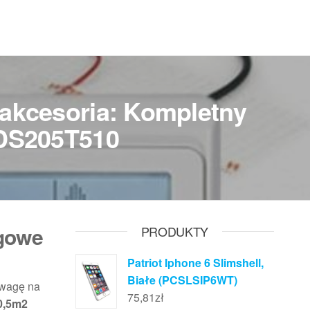
 akcesoria: Kompletny
 DS205T510
ogowe
PRODUKTY
Patriot Iphone 6 Slimshell,
Białe (PCSLSIP6WT)
uwagę na
75,81
zł
0,5m2