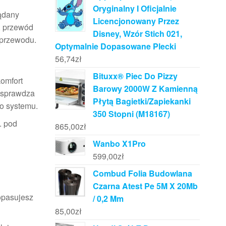
Oryginalny I Oficjalnie
ądany
Licencjonowany Przez
i, przewód
Disney, Wzór Stich 021,
 przewodu.
Optymalnie Dopasowane Plecki
56,74
zł
Bituxx® Piec Do Pizzy
omfort
Barowy 2000W Z Kamienną
e sprawdza
Płytą Bagietki/Zapiekanki
go systemu.
350 Stopni (M18167)
. pod
865,00
zł
Wanbo X1Pro
599,00
zł
Combud Folia Budowlana
Czarna Atest Pe 5M X 20Mb
dopasujesz
/ 0,2 Mm
85,00
zł