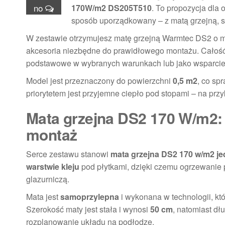
no
170W/m2 DS205T510
. To propozycja dla
sposób uporządkowany – z matą grzejną, 
W zestawie otrzymujesz matę grzejną Warmtec DS2 o
akcesoria niezbędne do prawidłowego montażu. Całość
podstawowe w wybranych warunkach lub jako wsparcie 
Model jest przeznaczony do powierzchni
0,5 m2
, co sp
priorytetem jest przyjemne ciepło pod stopami – na przy
Mata grzejna DS2 170 W/m2: 
montaż
Serce zestawu stanowi
mata grzejna DS2 170 w/m2 je
warstwie kleju
pod płytkami, dzięki czemu ogrzewanie
glazurniczą.
Mata jest
samoprzylepna
i wykonana w technologii, kt
Szerokość maty jest stała i wynosi
50 cm
, natomiast dł
rozplanowanie układu na podłodze.