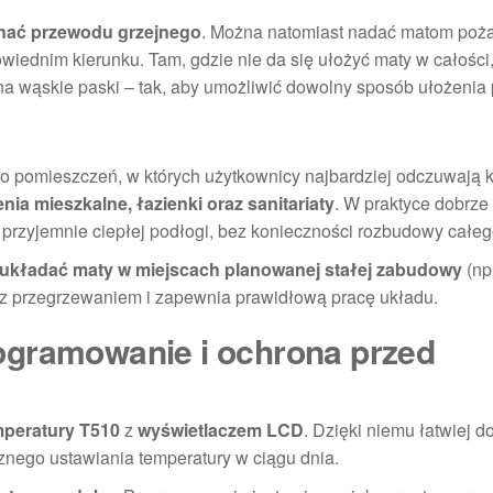
inać przewodu grzejnego
. Można natomiast nadać matom poż
powiednim kierunku. Tam, gdzie nie da się ułożyć maty w całośc
 na wąskie paski – tak, aby umożliwić dowolny sposób ułożenia
o pomieszczeń, w których użytkownicy najbardziej odczuwają k
ia mieszkalne, łazienki oraz sanitariaty
. W praktyce dobrz
t przyjemnie ciepłej podłogi, bez konieczności rozbudowy całe
 układać maty w miejscach planowanej stałej zabudowy
(np
z przegrzewaniem i zapewnia prawidłową pracę układu.
ogramowanie i ochrona przed
mperatury T510
z
wyświetlaczem LCD
. Dzięki niemu łatwiej 
znego ustawiania temperatury w ciągu dnia.