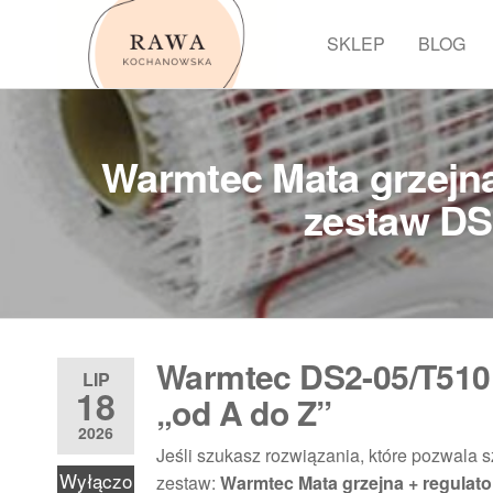
Przejdź
do
SKLEP
BLOG
Rawa
treści
Warmtec Mata grzejna
zestaw DS
Warmtec DS2-05/T510
LIP
18
„od A do Z”
2026
Jeśli szukasz rozwiązania, które pozwala 
Wyłączo
zestaw:
Warmtec Mata grzejna + regulato