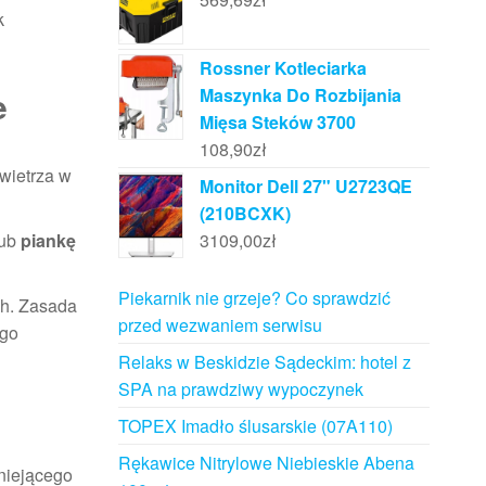
k
Rossner Kotleciarka
e
Maszynka Do Rozbijania
Mięsa Steków 3700
108,90
zł
wietrza w
Monitor Dell 27" U2723QE
(210BCXK)
ub
piankę
3109,00
zł
Piekarnik nie grzeje? Co sprawdzić
ch. Zasada
przed wezwaniem serwisu
ego
Relaks w Beskidzie Sądeckim: hotel z
SPA na prawdziwy wypoczynek
TOPEX Imadło ślusarskie (07A110)
Rękawice Nitrylowe Niebieskie Abena
tniejącego