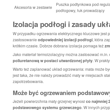
Puszka podtynkowa pod regulat
Akcesoria w zestawie
podłogowy, łuk prowadzący
Izolacja podłogi i zasady uk
W przypadku ogrzewania elektrycznego kluczowe jest p
zastosowanie
odpowiedniej izolacji podłogi
, która z
krótkim czasie. Dobrze dobrana izolacja pomaga też
zm
Jako materiał termoizolacyjny można zastosować m.in.
poliuretanową w postaci utwardzonej płyty
. W prakt
Warto też zaplanować układ ogrzewania: mata może by
jest taka, że nie należy prowadzić maty w miejscach 
zapotrzebowania.
Może być ogrzewaniem podstawowy
Jeżeli powierzchnia maty grzejnej wynosi
co najmniej 
podstawowego systemu grzewczego
. W innych przy