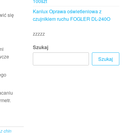
100szt
Kanlux Oprawa oświetleniowa z
wić się
czujnikiem ruchu FOGLER DL-240O
zzzzz
Szukaj
ni
wcze
Szukaj
ego
acaniu
metr.
z chin