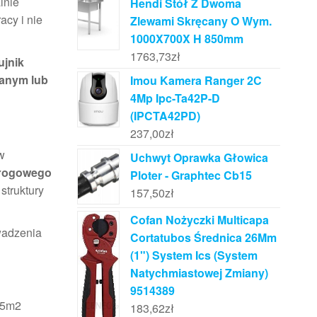
lnie
Hendi Stół Z Dwoma
acy i nie
Zlewami Skręcany O Wym.
1000X700X H 850mm
1763,73
zł
ujnik
anym lub
Imou Kamera Ranger 2C
4Mp Ipc-Ta42P-D
(IPCTA42PD)
237,00
zł
w
Uchwyt Oprawka Głowica
dłogowego
Ploter - Graphtec Cb15
struktury
157,50
zł
Cofan Nożyczki Multicapa
wadzenia
Cortatubos Średnica 26Mm
(1") System Ics (System
Natychmiastowej Zmiany)
9514389
,5m2
183,62
zł