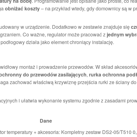
atury na dobę
. Programowanie jest opisane jako proste, co rea
aga
obniżać koszty
– na przykład wtedy, gdy domownicy są w pr
budowany w urządzenie. Dodatkowo w zestawie znajduje się
cz
rzegrzaniem. Co ważne, regulator może pracować z
jednym wybr
podłogowy działa jako element chroniący instalację.
awidłowy montaż i prowadzenie przewodów. W skład akcesorió
 ochronny do przewodów zasilających
,
rurka ochronna po
maga zachować właściwą krzywiznę przejścia rurki ze ściany do 
lacyjnych i ułatwia wykonanie systemu zgodnie z zasadami pro
Dane
ator temperatury + akcesoria: Kompletny zestaw DS2-05/T510 0