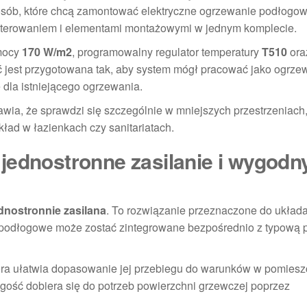
 osób, które chcą zamontować elektryczne ogrzewanie podłogo
sterowaniem i elementami montażowymi w jednym komplecie.
 mocy
170 W/m2
, programowalny regulator temperatury
T510
ora
 jest przygotowana tak, aby system mógł pracować jako ogrze
dla istniejącego ogrzewania.
rawia, że sprawdzi się szczególnie w mniejszych przestrzeniach
kład w łazienkach czy sanitariatach.
jednostronne zasilanie i wygodn
dnostronnie zasilana
. To rozwiązanie przeznaczone do układ
 podłogowe może zostać zintegrowane bezpośrednio z typową 
óra ułatwia dopasowanie jej przebiegu do warunków w pomiesz
ugość dobiera się do potrzeb powierzchni grzewczej poprzez