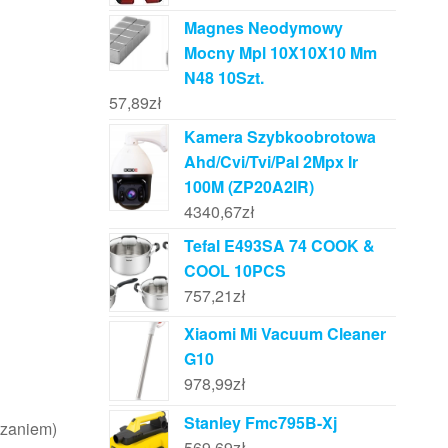
Magnes Neodymowy
Mocny Mpl 10X10X10 Mm
N48 10Szt.
57,89
zł
Kamera Szybkoobrotowa
Ahd/Cvi/Tvi/Pal 2Mpx Ir
100M (ZP20A2IR)
4340,67
zł
Tefal E493SA 74 COOK &
COOL 10PCS
757,21
zł
Xiaomi Mi Vacuum Cleaner
G10
978,99
zł
Stanley Fmc795B-Xj
rzaniem)
569,69
zł