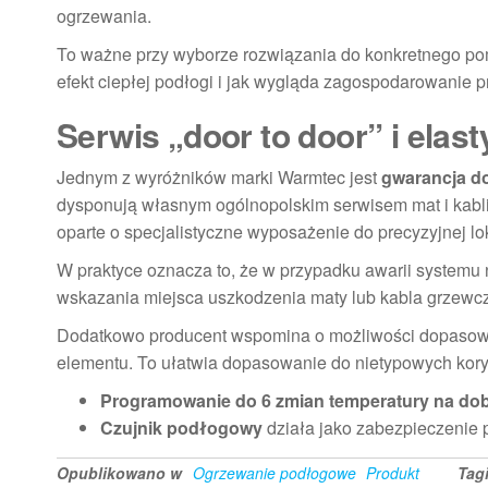
ogrzewania.
To ważne przy wyborze rozwiązania do konkretnego pom
efekt ciepłej podłogi i jak wygląda zagospodarowanie pr
Serwis „door to door” i ela
Jednym z wyróżników marki Warmtec jest
gwarancja do
dysponują własnym ogólnopolskim serwisem mat i kabl
oparte o specjalistyczne wyposażenie do precyzyjnej loka
W praktyce oznacza to, że w przypadku awarii systemu
wskazania miejsca uszkodzenia maty lub kabla grzewc
Dodatkowo producent wspomina o możliwości dopasowani
elementu. To ułatwia dopasowanie do nietypowych koryta
Programowanie do 6 zmian temperatury na do
Czujnik podłogowy
działa jako zabezpieczenie 
Opublikowano w
Ogrzewanie podłogowe
Produkt
Tag