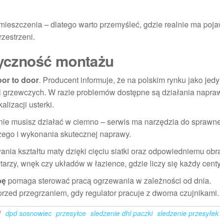
ieszczenia – dlatego warto przemyśleć, gdzie realnie ma poja
zestrzeni.
styczność montażu
or to door
. Producent informuje, że na polskim rynku jako jedy
i grzewczych. W razie problemów dostępne są działania napra
lizacji usterki.
 nie musisz działać w ciemno – serwis ma narzędzia do sprawn
zego i wykonania skutecznej naprawy.
a kształtu maty dzięki cięciu siatki oraz odpowiedniemu obr
rzy, wnęk czy układów w łazience, gdzie liczy się każdy centy
bę
pomaga sterować pracą ogrzewania w zależności od dnia.
przed przegrzaniem, gdy regulator pracuje z dwoma czujnikami.
i
dpd sosnowiec
przesyłce
sledzenie dhl paczki
sledzenie przesyłek 