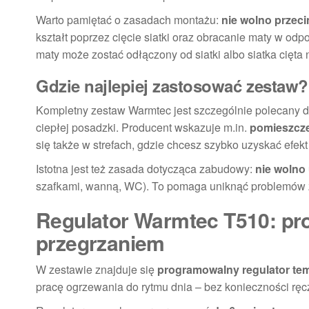
Warto pamiętać o zasadach montażu:
nie wolno przec
kształt poprzez cięcie siatki oraz obracanie maty w od
maty może zostać odłączony od siatki albo siatka cięta
Gdzie najlepiej zastosować zestaw?
Kompletny zestaw Warmtec jest szczególnie polecany d
ciepłej posadzki. Producent wskazuje m.in.
pomieszczen
się także w strefach, gdzie chcesz szybko uzyskać efek
Istotna jest też zasada dotycząca zabudowy:
nie wolno
szafkami, wanną, WC). To pomaga uniknąć problemów 
Regulator Warmtec T510: pr
przegrzaniem
W zestawie znajduje się
programowalny regulator te
pracę ogrzewania do rytmu dnia – bez konieczności ręc