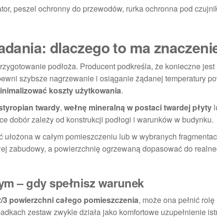
or, peszel ochronny do przewodów, rurka ochronna pod czujni
ładania: dlaczego to ma znaczeni
rzygotowanie podłoża. Producent podkreśla, że konieczne jest
apewni szybsze nagrzewanie i osiąganie żądanej temperatury po
inimalizować koszty użytkowania
.
styropian twardy
,
wełnę mineralną w postaci twardej płyty
l
yce dobór zależy od konstrukcji podłogi i warunków w budynku.
ć ułożona w całym pomieszczeniu lub w wybranych fragmenta
stałej zabudowy, a powierzchnię ogrzewaną dopasować do realn
m – gdy spełnisz warunek
2/3 powierzchni całego pomieszczenia
, może ona pełnić rolę
padkach zestaw zwykle działa jako komfortowe uzupełnienie is