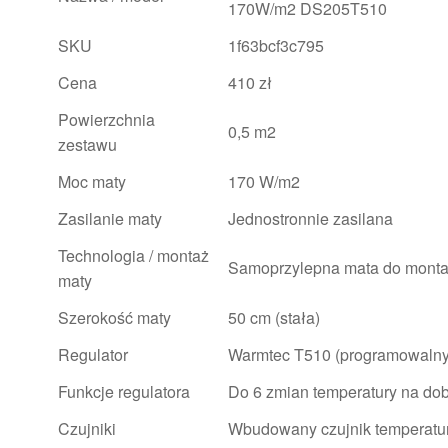
170W/m2 DS205T510
SKU
1f63bcf3c795
Cena
410 zł
Powierzchnia
0,5 m2
zestawu
Moc maty
170 W/m2
Zasilanie maty
Jednostronnie zasilana
Technologia / montaż
Samoprzylepna mata do montaż
maty
Szerokość maty
50 cm (stała)
Regulator
Warmtec T510 (programowalny
Funkcje regulatora
Do 6 zmian temperatury na dob
Czujniki
Wbudowany czujnik temperatur