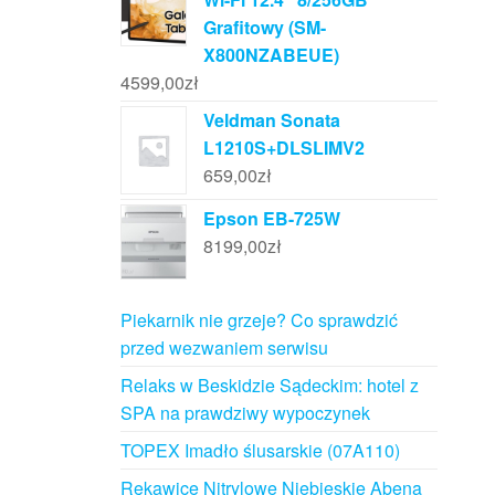
Grafitowy (SM-
X800NZABEUE)
4599,00
zł
Veldman Sonata
L1210S+DLSLIMV2
659,00
zł
Epson EB-725W
8199,00
zł
Piekarnik nie grzeje? Co sprawdzić
przed wezwaniem serwisu
Relaks w Beskidzie Sądeckim: hotel z
SPA na prawdziwy wypoczynek
TOPEX Imadło ślusarskie (07A110)
Rękawice Nitrylowe Niebieskie Abena