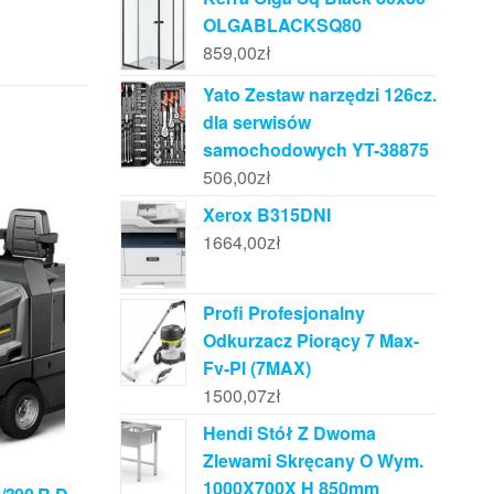
OLGABLACKSQ80
859,00
zł
Yato Zestaw narzędzi 126cz.
dla serwisów
samochodowych YT-38875
506,00
zł
Xerox B315DNI
1664,00
zł
Profi Profesjonalny
Odkurzacz Piorący 7 Max-
Fv-Pl (7MAX)
1500,07
zł
Hendi Stół Z Dwoma
Zlewami Skręcany O Wym.
1000X700X H 850mm