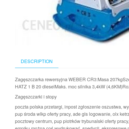
DESCRIPTION
Zagęszczarka rewersyjna WEBER CR3:Masa 207kgSzer
HATZ 1 B 20 dieselMaks. moc silnika 3,4kW (4,6KM)Ro
Zagęszczarki i stopy
poczta polska przetargi, inpost zgłoszenie oszustwa, wy
pup środa wlkp oferty pracy, ade gls logowanie, olx ket
pocztowy centrum, pup piotrków trybunalski oferty pracy,
empiku można coś wydrukować, spedycji, ekspresowe pr