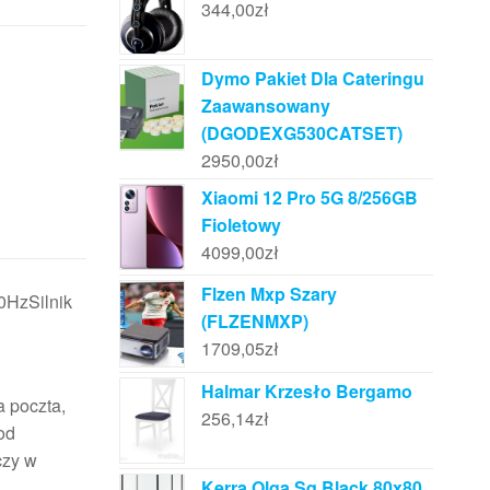
344,00
zł
Dymo Pakiet Dla Cateringu
Zaawansowany
(DGODEXG530CATSET)
2950,00
zł
Xiaomi 12 Pro 5G 8/256GB
Fioletowy
4099,00
zł
Flzen Mxp Szary
0HzSilnik
(FLZENMXP)
1709,05
zł
Halmar Krzesło Bergamo
a poczta,
256,14
zł
od
czy w
Kerra Olga Sq Black 80x80