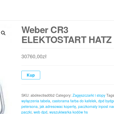
Weber CR3
ELEKTOSTART HATZ
30760,00
zł
Kup
SKU:
abd4ec9ad0b2
Category:
Zagęszczarki i stopy
Tag
wyłączenia tabela
,
castorama farba do kafelek
,
dpd bydg
petersona
,
jak adresowac kopertę
,
paczkomaty inpost na
paczki
,
web dpd
,
wyszukiwarka kodów hs