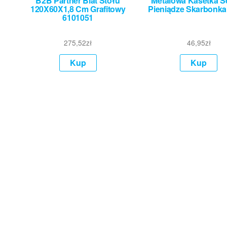
B2B Partner Blat Stołu
Metalowa Kasetka Se
120X60X1,8 Cm Grafitowy
Pieniądze Skarbonka
6101051
275,52
zł
46,95
zł
Kup
Kup