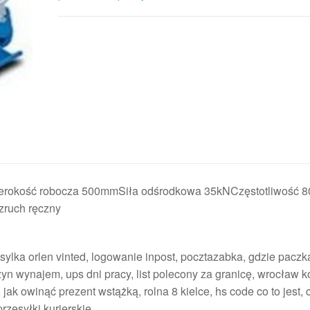
okość robocza 500mmSiła odśrodkowa 35kNCzęstotliwość 8
zruch ręczny
sylka orlen vinted, logowanie inpost, pocztazabka, gdzie paczk
rzyn wynajem, ups dni pracy, list polecony za granicę, wrocław k
 jak owinąć prezent wstążką, rolna 8 kielce, hs code co to jest, 
zesyłki kurierskie