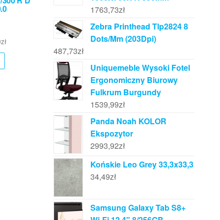
/300 R D
.0
1763,73
zł
Zebra Printhead Tlp2824 8
Dots/Mm (203Dpi)
0
zł
487,73
zł
Uniquemeble Wysoki Fotel
Ergonomiczny Biurowy
Fulkrum Burgundy
1539,99
zł
Panda Noah KOLOR
Ekspozytor
2993,92
zł
Końskie Leo Grey 33,3x33,3
34,49
zł
Samsung Galaxy Tab S8+
Wi-Fi 12.4" 8/256GB