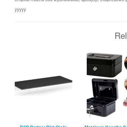
yyyyy
Rel