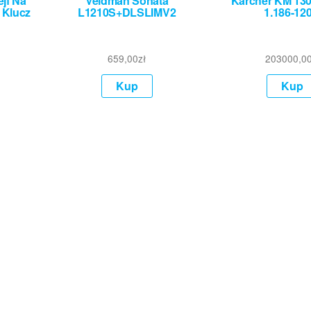
jf Na
Veldman Sonata
Karcher KM 130
 Klucz
L1210S+DLSLIMV2
1.186-120
659,00
zł
203000,0
Kup
Kup