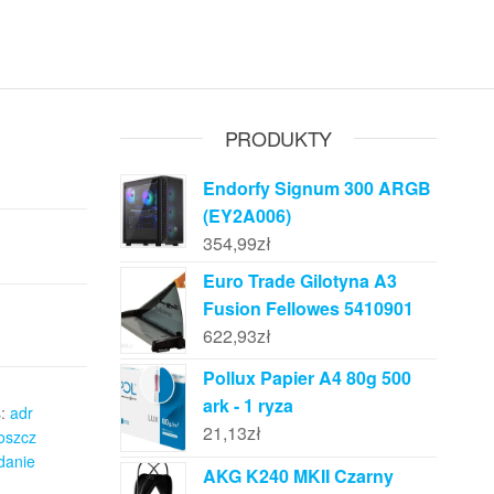
PRODUKTY
Endorfy Signum 300 ARGB
(EY2A006)
354,99
zł
Euro Trade Gilotyna A3
Fusion Fellowes 5410901
622,93
zł
Pollux Papier A4 80g 500
ark - 1 ryza
s:
adr
21,13
zł
oszcz
danie
AKG K240 MKII Czarny