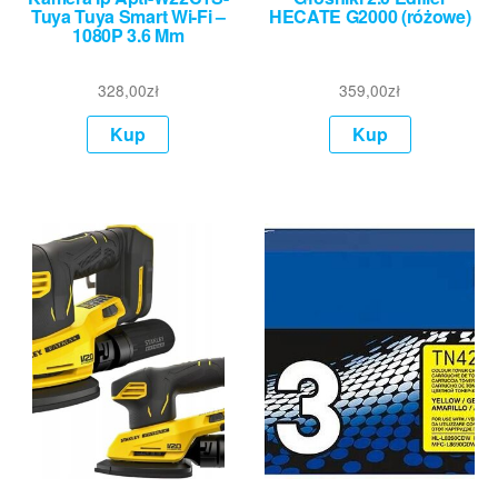
Tuya Tuya Smart Wi-Fi –
HECATE G2000 (różowe)
1080P 3.6 Mm
328,00
zł
359,00
zł
Kup
Kup