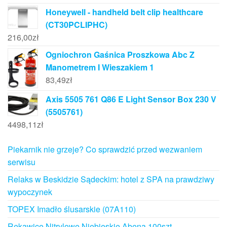
Honeywell - handheld belt clip healthcare
(CT30PCLIPHC)
216,00
zł
Ogniochron Gaśnica Proszkowa Abc Z
Manometrem I Wieszakiem 1
83,49
zł
Axis 5505 761 Q86 E Light Sensor Box 230 V
(5505761)
4498,11
zł
Piekarnik nie grzeje? Co sprawdzić przed wezwaniem
serwisu
Relaks w Beskidzie Sądeckim: hotel z SPA na prawdziwy
wypoczynek
TOPEX Imadło ślusarskie (07A110)
Rękawice Nitrylowe Niebieskie Abena 100szt