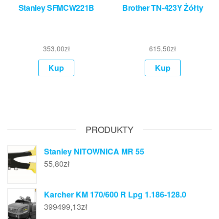
Stanley SFMCW221B
Brother TN-423Y Żółty
353,00
zł
615,50
zł
Kup
Kup
PRODUKTY
Stanley NITOWNICA MR 55
55,80
zł
Karcher KM 170/600 R Lpg 1.186-128.0
399499,13
zł