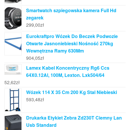
Smartwatch szpiegowska kamera Full Hd
zegarek
299,00
zł
Eurokraftpro Wózek Do Beczek Podwozie
Otwarte Jasnoniebieski Nośność 270kg
Wewnętrzna Ramy 630Mm
904,05
zł
Lamex Kabel Koncentryczny Rg6 Ccs
64X0.12Al, 100M, Lexton. Lxk504/64
52,62
zł
Wózek 114 X 35 Cm 200 Kg Stal Niebieski
593,48
zł
Drukarka Etykiet Zebra Zd230T Ciemny Lan
Usb Standard