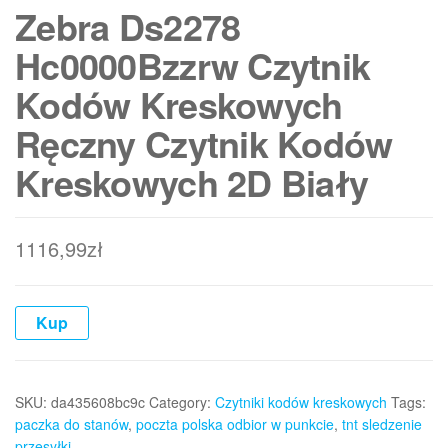
Zebra Ds2278
Hc0000Bzzrw Czytnik
Kodów Kreskowych
Ręczny Czytnik Kodów
Kreskowych 2D Biały
1116,99
zł
Kup
SKU:
da435608bc9c
Category:
Czytniki kodów kreskowych
Tags:
paczka do stanów
,
poczta polska odbior w punkcie
,
tnt sledzenie
przesyłki