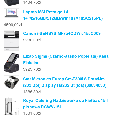
1434,75
zł
Laptop MSI Prestige 14
14"/i5/16GB/512GB/Win10 (A10SC215PL)
4509,00
zł
Canon i-SENSYS MF754CDW 5455C009
2236,00
zł
Elzab Sigma (Czarno-Jasno Popielata) Kasa
Fiskalna
3923,70
zł
Star Micronics Europ Sm-T300I 8 Dots/Mm
(203 Dpi) Display Rs232 Bt (Ios) (39634030)
1886,80
zł
Royal Catering Nadziewarka do kiełbas 15 l
pionowa RCWV-15L
1531,00
zł