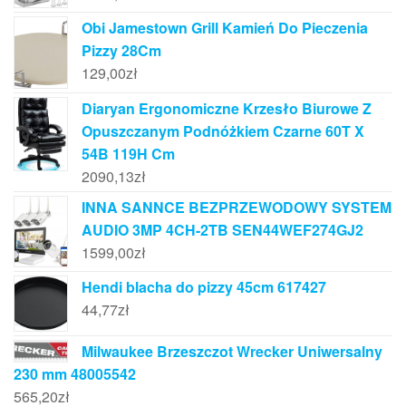
Obi Jamestown Grill Kamień Do Pieczenia
Pizzy 28Cm
129,00
zł
Diaryan Ergonomiczne Krzesło Biurowe Z
Opuszczanym Podnóżkiem Czarne 60T X
54B 119H Cm
2090,13
zł
INNA SANNCE BEZPRZEWODOWY SYSTEM
AUDIO 3MP 4CH-2TB SEN44WEF274GJ2
1599,00
zł
Hendi blacha do pizzy 45cm 617427
44,77
zł
Milwaukee Brzeszczot Wrecker Uniwersalny
230 mm 48005542
565,20
zł