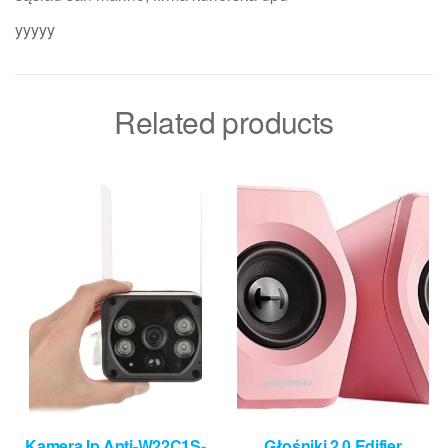
yyyyy
Related products
Kamera Ip Apti-W22C1S-
Głośniki 2.0 Edifier