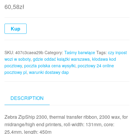
60,58
zł
Kup
SKU:
407c3caea29b
Category:
Taśmy barwiące
Tags:
czy inpost
wozi w soboty
,
gdzie oddać książki warszawa
,
kłodawa kod
pocztowy
,
poczta polska cena wysyłki
,
pocztowy 24 online
pocztowy pl
,
warunki dostawy dap
DESCRIPTION
Zebra ZipShip 2300, thermal transfer ribbon, 2300 wax, for
midrange/high end printers, roll-width: 131mm, core:
25,4mm, length: 450m