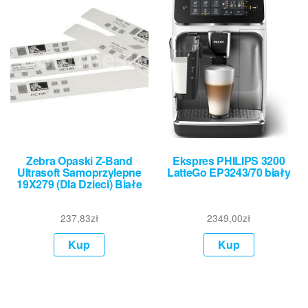
Zebra Opaski Z-Band
Ekspres PHILIPS 3200
Ultrasoft Samoprzylepne
LatteGo EP3243/70 biały
19X279 (Dla Dzieci) Białe
237,83
zł
2349,00
zł
Kup
Kup