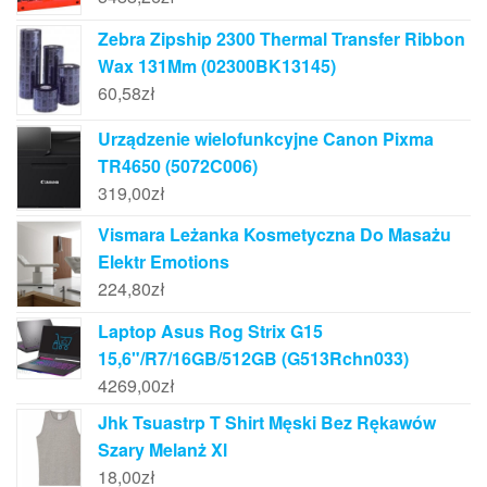
Zebra Zipship 2300 Thermal Transfer Ribbon
Wax 131Mm (02300BK13145)
60,58
zł
Urządzenie wielofunkcyjne Canon Pixma
TR4650 (5072C006)
319,00
zł
Vismara Leżanka Kosmetyczna Do Masażu
Elektr Emotions
224,80
zł
Laptop Asus Rog Strix G15
15,6"/R7/16GB/512GB (G513Rchn033)
4269,00
zł
Jhk Tsuastrp T Shirt Męski Bez Rękawów
Szary Melanż Xl
18,00
zł