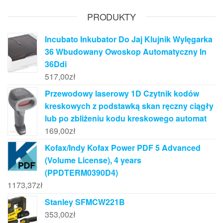
PRODUKTY
Incubato Inkubator Do Jaj Klujnik Wylęgarka
36 Wbudowany Owoskop Automatyczny In
36Ddi
517,00
zł
Przewodowy laserowy 1D Czytnik kodów
kreskowych z podstawką skan ręczny ciągły
lub po zbliżeniu kodu kreskowego automat
169,00
zł
Kofax/Indy Kofax Power PDF 5 Advanced
(Volume License), 4 years
(PPDTERM0390D4)
1173,37
zł
Stanley SFMCW221B
353,00
zł