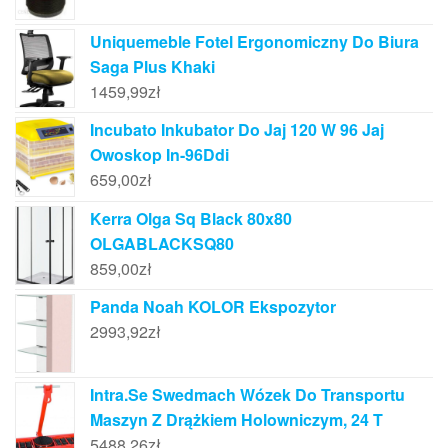
Uniquemeble Fotel Ergonomiczny Do Biura
Saga Plus Khaki
1459,99
zł
Incubato Inkubator Do Jaj 120 W 96 Jaj
Owoskop In-96Ddi
659,00
zł
Kerra Olga Sq Black 80x80
OLGABLACKSQ80
859,00
zł
Panda Noah KOLOR Ekspozytor
2993,92
zł
Intra.Se Swedmach Wózek Do Transportu
Maszyn Z Drążkiem Holowniczym, 24 T
5488,26
zł