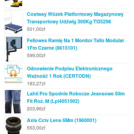
Costway Wózek Platformowy Magazynowy
Transportowy Udźwig 300Kg Tl35298
501,00
zł
Fellowes Ramię Na 1 Monitor Tallo Modular
1Fm Czarne (8615101)
599,00
zł
Odnowienie Podpisu Elektronicznego
Ważność 1 Rok (CERTODN)
183,27
zł
Lahti Pro Spodnie Robocze Jeansowe Slim
Fit Roz. M (Lpl4051002)
203,96
zł
Axis Cctv Lens 6Mm (1960001)
553,00
zł