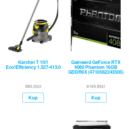
Karcher T 10/1
Gainward GeForce RTX
Eco!Efficiency 1.527-413.0
4080 Phantom 16GB
GDDR6X (4710562243505)
880,00
zł
6165,89
zł
Kup
Kup